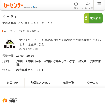
履歴
お気に入り
メニュー
３ｗａｙ
無
電話する
料
北海道札幌市北区新川４条４－２－１４
カーセンサーアフター保証取扱店
マツダのディーゼル車の専門的な知識や豊富な販売実績がござい
ます！煤洗浄も受付中！
(2026/08/01更新)
営業時間
10:00～18:30
定休日
月曜日（月曜日が祝日の場合は営業しています。翌火曜日が振替休
日）
法人名
株式会社ＭｅＦＵＬＬ
お店TOP
地図&アクセス
在庫一覧
クチコミ
保証