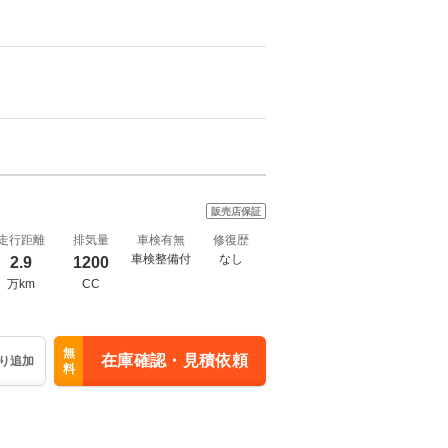
販売店保証
走行距離
排気量
車検有無
修復歴
車検整備付
なし
2.9
1200
万km
CC
無
在庫確認・見積依頼
り追加
料