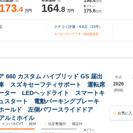
198.4
支払総額
本体価格
万円
173
164
B
プラン
.4
.8
175.6
万円
万円
万円
店
クチコミ評価：
4.8
点（
33
件）
カーセンサーアフター保証取扱店
 660 カスタム ハイブリッド GS 届出
年式
車 スズキセーフティサポート 運転席
2026
(R08)
ーター LEDヘッドライト スマートキ
ュスタート 電動パーキングブレーキ
ホールド 左側パワースライドドア
お気に入
チアルミホイル
インパネCVT
紺Ｍ
法定整備付
保証付
A
プラン