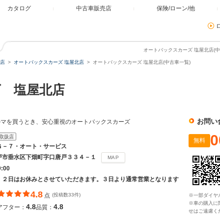
カタログ
中古車販売店
保険/ローン/他
オートバックスカーズ 塩屋北店(中
店
オートバックスカーズ 塩屋北店
オートバックスカーズ 塩屋北店(中古車一覧)
 塩屋北店
お問い
ルマを買うとき、安心重視のオートバックスカーズ
0
取扱店
無料
Ｇ－７・オート・サービス
戸市垂水区下畑町字口唐戸３３４－１
MAP
9:00
、２日はお休みとさせていただきます。３日より通常営業となります
4.8
点
(投稿数33件)
※一部ダイヤ
※車の購入に
4.8
4.8
アフター：
品質：
せはご遠慮く