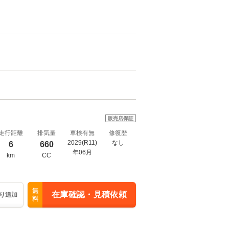
販売店保証
走行距離
排気量
車検有無
修復歴
2029(R11)
なし
6
660
年06月
km
CC
無
在庫確認・見積依頼
り追加
料