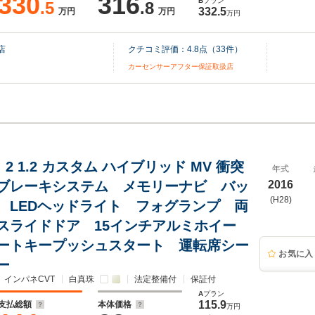
330
316
B
プラン
.5
.8
332.5
万円
万円
万円
店
クチコミ評価：
4.8
点（
33
件）
カーセンサーアフター保証取扱店
2 1.2 カスタム ハイブリッド MV 衝突
年式
ブレーキシステム メモリーナビ バッ
2016
(H28)
 LEDヘッドライト フォグランプ 両
スライドドア 15インチアルミホイー
ートキープッシュスタート 運転席シー
お気に入
ー
インパネCVT
白真珠
法定整備付
保証付
A
プラン
115.9
支払総額
本体価格
万円