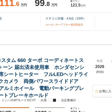
111
99
B
プラン
.6
.8
121.5
万円
万円
万円
店
クチコミ評価：
4.8
点（
33
件）
カーセンサーアフター保証取扱店
 カスタム 660 ターボ コーディネートス
年式
2トーン 届出済未使用車 ホンダセンシ
2026
(R08)
席シートヒーター フルLEDヘッドライ
クカメラ 両側パワースライドドア
チアルミホイール 電動パーキングブレ
お気に入
ートブレーキホールド
インパネMTモード付CVT
白黒
法定整備付
A
プラン