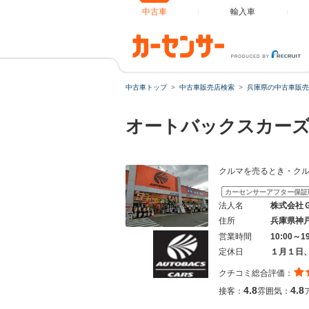
中古車
輸入車
中古車トップ
中古車販売店検索
兵庫県の中古車販売
オートバックスカーズ
クルマを売るとき・ク
カーセンサーアフター保証
法人名
株式会社
住所
兵庫県神
営業時間
10:00～1
定休日
１月１日
クチコミ総合評価：
4.8
4.8
接客：
雰囲気：