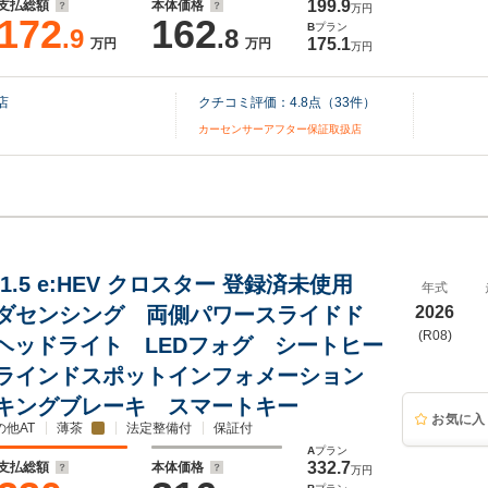
199.9
支払総額
本体価格
万円
172
162
B
プラン
.9
.8
175.1
万円
万円
万円
店
クチコミ評価：
4.8
点（
33
件）
カーセンサーアフター保証取扱店
1.5 e:HEV クロスター 登録済未使用
年式
ダセンシング 両側パワースライドド
2026
(R08)
Dヘッドライト LEDフォグ シートヒー
ラインドスポットインフォメーション
キングブレーキ スマートキー
お気に入
の他AT
薄茶
法定整備付
保証付
A
プラン
332.7
支払総額
本体価格
万円