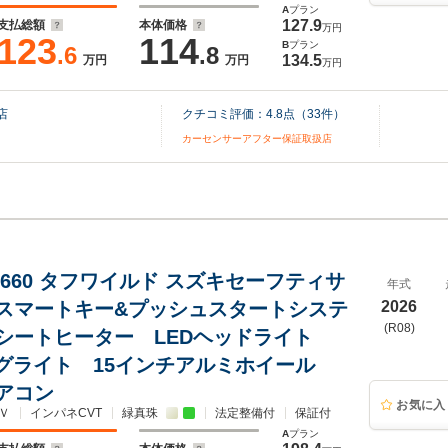
A
プラン
127.9
支払総額
本体価格
万円
123
114
B
プラン
.6
.8
134.5
万円
万円
万円
店
クチコミ評価：
4.8
点（
33
件）
カーセンサーアフター保証取扱店
 660 タフワイルド スズキセーフティサ
年式
スマートキー&プッシュスタートシステ
2026
(R08)
シートヒーター LEDヘッドライト
ォグライト 15インチアルミホイール
アコン
お気に入
Ｖ
インパネCVT
緑真珠
法定整備付
保証付
A
プラン