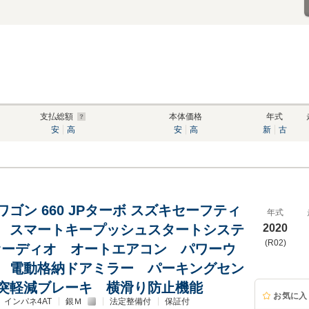
支払総額
本体価格
年式
安
高
安
高
新
古
ゴン 660 JPターボ スズキセーフティ
年式
 スマートキープッシュスタートシステ
2020
(R02)
オーディオ オートエアコン パワーウ
 電動格納ドアミラー パーキングセン
突軽減ブレーキ 横滑り防止機能
お気に入
インパネ4AT
銀Ｍ
法定整備付
保証付