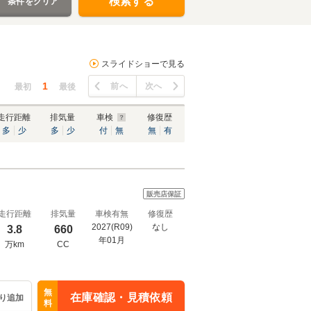
検索する
条件をクリア
スライドショーで見る
1
前へ
次へ
最初
最後
走行距離
排気量
車検
修復歴
多
少
多
少
付
無
無
有
販売店保証
走行距離
排気量
車検有無
修復歴
2027(R09)
なし
3.8
660
年01月
万km
CC
無
在庫確認・見積依頼
り追加
料