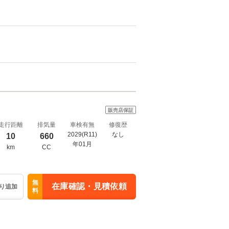
販売店保証
走行距離
排気量
車検有無
修復歴
2029(R11)
なし
10
660
年01月
km
CC
無
在庫確認・見積依頼
り追加
料