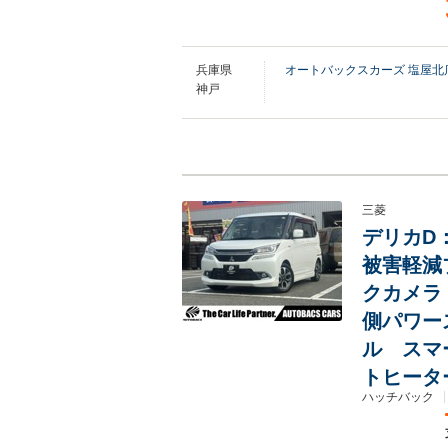
兵庫県
オートバックスカーズ 塩屋北
神戸
三菱
デリカD：
被害軽減
クカメラ
側パワー
ル スマ
トヒータ
ハッチバック