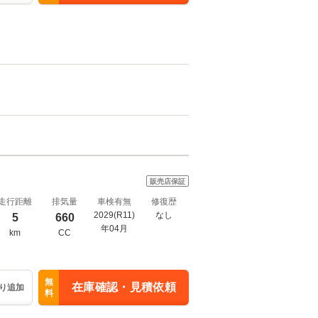
販売店保証
走行距離
排気量
車検有無
修復歴
2029(R11)
なし
5
660
年04月
km
CC
無
在庫確認・見積依頼
り追加
料