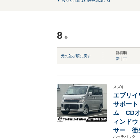
▼ もっと詳細な条件を追加する
8
台
新着順
元の並び順に戻す
新
古
スズキ
エブリイワ
サポート
ム CD
ィンドウ
サー 衝
ハッチバック