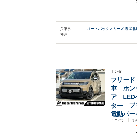
兵庫県
オートバックスカーズ 塩屋北
神戸
ホンダ
フリード 
車 ホン
ア LE
ター ブ
電動パー
ミニバン
そ