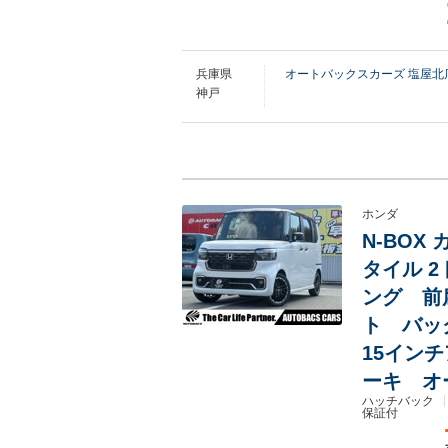
兵庫県
オートバックスカーズ 塩屋北
神戸
ホンダ
N-BOX
タイル 
ング 前
ト バッ
15イン
ーキ オ
ハッチバック
保証付