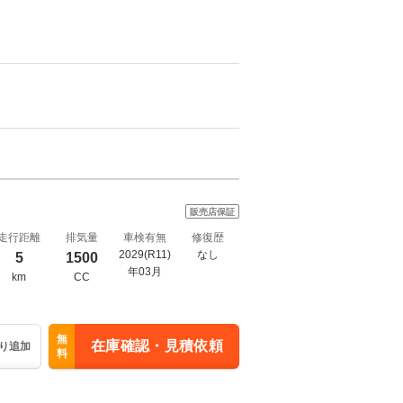
販売店保証
走行距離
排気量
車検有無
修復歴
2029(R11)
なし
5
1500
年03月
km
CC
無
在庫確認・見積依頼
り追加
料