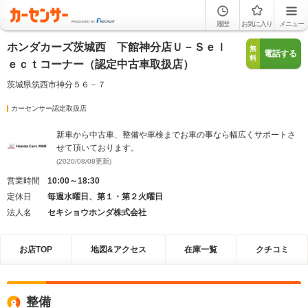
履歴
お気に入り
メニュー
ホンダカーズ茨城西 下館神分店Ｕ－Ｓｅｌ
無
電話する
料
ｅｃｔコーナー（認定中古車取扱店）
茨城県筑西市神分５６－７
カーセンサー認定取扱店
新車から中古車、整備や車検までお車の事なら幅広くサポートさ
せて頂いております。
(2020/08/08更新)
営業時間
10:00～18:30
定休日
毎週水曜日、第１・第２火曜日
法人名
セキショウホンダ株式会社
お店TOP
地図&アクセス
在庫一覧
クチコミ
整備