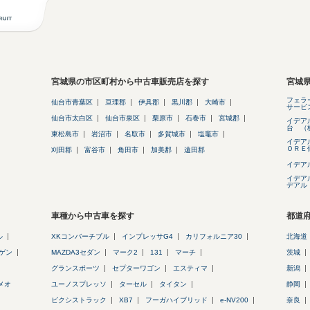
宮城県の市区町村から中古車販売店を探す
宮城
フェラ
仙台市青葉区
亘理郡
伊具郡
黒川郡
大崎市
サービ
仙台市太白区
仙台市泉区
栗原市
石巻市
宮城郡
イデア
台 （
東松島市
岩沼市
名取市
多賀城市
塩竈市
イデア
ＯＲＥ
刈田郡
富谷市
角田市
加美郡
遠田郡
イデア
イデア
デアル
車種から中古車を探す
都道
ル
XKコンバーチブル
インプレッサG4
カリフォルニア30
北海道
ゲン
MAZDA3セダン
マーク2
131
マーチ
茨城
グランスポーツ
セプターワゴン
エスティマ
新潟
メオ
ユーノスプレッソ
ターセル
タイタン
静岡
ピクシストラック
XB7
フーガハイブリッド
e-NV200
奈良