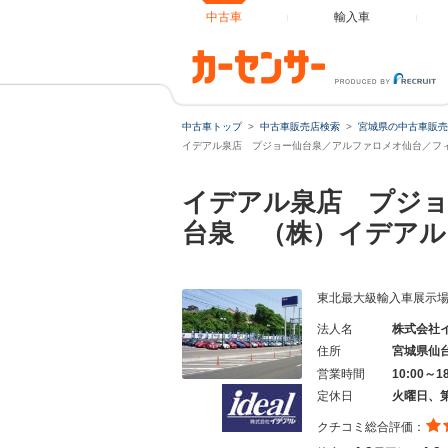
中古車
輸入車
中古車トップ
中古車販売店検索
宮城県の中古車販売
イデアル泉店 プジョー仙台泉／アルファロメオ仙台／フィ
イデアル泉店 プジ
台泉 （株）イデアル
東北最大級輸入車展示場
法人名
株式会社
住所
宮城県仙
営業時間
10:00～1
定休日
火曜日、
クチコミ総合評価：