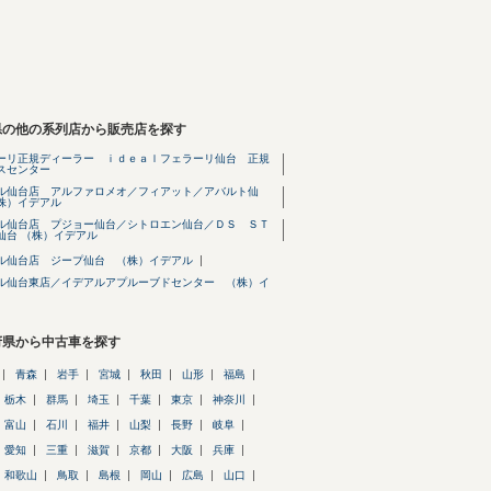
県の他の系列店から販売店を探す
ーリ正規ディーラー ｉｄｅａｌフェラーリ仙台 正規
スセンター
ル仙台店 アルファロメオ／フィアット／アバルト仙
株）イデアル
ル仙台店 プジョー仙台／シトロエン仙台／ＤＳ ＳＴ
仙台 （株）イデアル
ル仙台店 ジープ仙台 （株）イデアル
ル仙台東店／イデアルアプルーブドセンター （株）イ
府県から中古車を探す
青森
岩手
宮城
秋田
山形
福島
栃木
群馬
埼玉
千葉
東京
神奈川
富山
石川
福井
山梨
長野
岐阜
愛知
三重
滋賀
京都
大阪
兵庫
和歌山
鳥取
島根
岡山
広島
山口