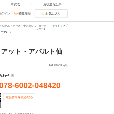
車買取
お役立ち記事
ログイン
閲覧履歴
お気に入り
サイトマップ
(地図アクセス) | 中古車なら【カーセ
ンサー】
イデアル
ィアット・アバルト仙
2023/10/19更新
合わせ
078-6002-048420
電話番号を読み取る
ル回線、IP・光回線は利用不可。