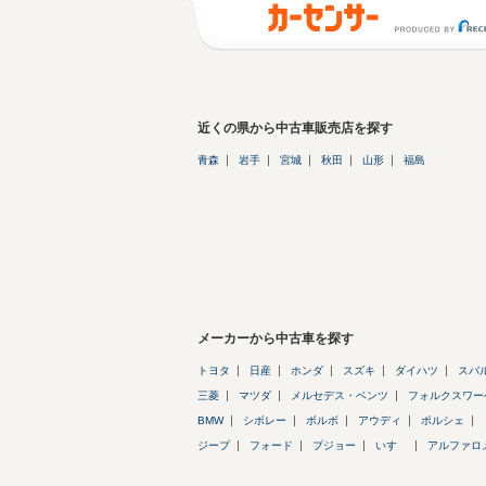
近くの県から中古車販売店を探す
青森
岩手
宮城
秋田
山形
福島
メーカーから中古車を探す
トヨタ
日産
ホンダ
スズキ
ダイハツ
スバ
三菱
マツダ
メルセデス・ベンツ
フォルクスワー
BMW
シボレー
ボルボ
アウディ
ポルシェ
ジープ
フォード
プジョー
いすゞ
アルファロ