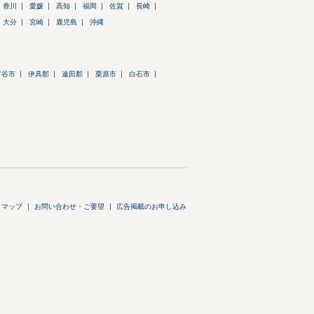
香川
愛媛
高知
福岡
佐賀
長崎
大分
宮崎
鹿児島
沖縄
富谷市
伊具郡
遠田郡
栗原市
白石市
トマップ
お問い合わせ・ご要望
広告掲載のお申し込み