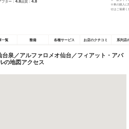
4.8
4.8
アフター：
品質：
※車の購入に
せはご遠慮く
庫一覧
整備
各種サービス
お店のクチコミ
系列店
仙台泉／アルファロメオ仙台／フィアット・アバ
ルの地図アクセス