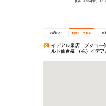
4.9
4.9
接客：
雰囲気：
お店TOP
在
地図&アクセス
イデアル泉店 プジョー
ルト仙台泉 （株）イデア