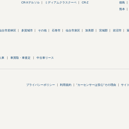
CR-Xデルソル
ミディアムクラスクーペ
CR-Z
徳島
熊本
仙台市若林区
多賀城市
その他
石巻市
仙台市泉区
加美郡
宮城郡
岩沼市
入車
車買取・車査定
中古車リース
プライバシーポリシー
利用規約
"カーセンサーは安心"その理由
サイ