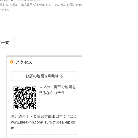
関するご相談・確認専用ダイヤルです。その他のお問い合わ
ださい。
の一覧
アクセス
お店の地図を印刷する
スマホ・携帯で地図を
見るならコチラ
東北道泉Ｉ・Ｃ仙台方面出口すぐ http://
www.ideal-hp.com/ izumi@ideal-hp.co
m