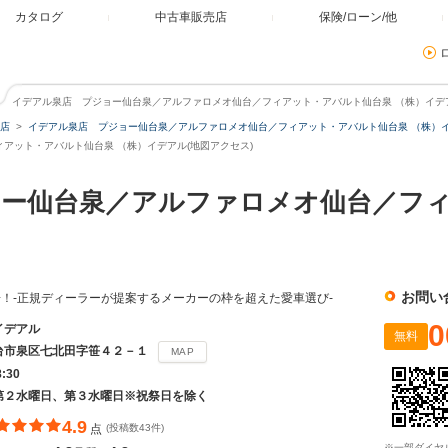
カタログ
中古車販売店
保険/ローン/他
イデアル泉店 プジョー仙台泉／アルファロメオ仙台／フィアット・アバルト仙台泉 （株）イデアル
店
イデアル泉店 プジョー仙台泉／アルファロメオ仙台／フィアット・アバルト仙台泉 （株）
アット・アバルト仙台泉 （株）イデアル(地図アクセス)
ョー仙台泉／アルファロメオ仙台／フ
お問い
！-正規ディーラーが提案するメーカーの枠を超えた愛車選び-
0
イデアル
無料
台市泉区七北田字笹４２－１
MAP
8:30
第２水曜日、第３水曜日※祝祭日を除く
4.9
点
(投稿数43件)
※一部ダイヤ