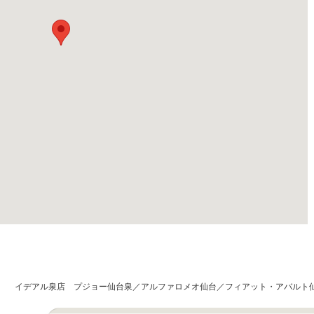
イデアル泉店 プジョー仙台泉／アルファロメオ仙台／フィアット・アバルト仙