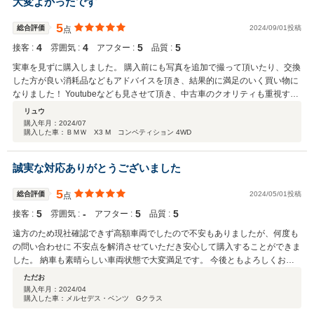
大変よかったです
5
総合評価
2024/09/01投稿
点
4
4
5
5
接客 :
雰囲気 :
アフター :
品質 :
実車を見ずに購入しました。 購入前にも写真を追加で撮って頂いたり、交換
した方が良い消耗品などもアドバイスを頂き、結果的に満足のいく買い物に
なりました！ Youtubeなども見させて頂き、中古車のクオリティも重視する
姿勢に安心しました。 購入後の不具合にも、サポート頂きました。 残念な
リュウ
点としては近場にお店が無いことです。
購入年月：
2024/07
購入した車：ＢＭＷ X3 M コンペティション 4WD
誠実な対応ありがとうございました
5
総合評価
2024/05/01投稿
点
5
‐
5
5
接客 :
雰囲気 :
アフター :
品質 :
遠方のため現社確認できず高額車両でしたので不安もありましたが、何度も
の問い合わせに 不安点を解消させていただき安心して購入することができま
した。 納車も素晴らしい車両状態で大変満足です。 今後ともよろしくお願
いいたします。
ただお
購入年月：
2024/04
購入した車：メルセデス・ベンツ Gクラス