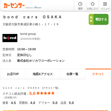
履歴
お気に入り
メニュー
ｂｏｎｄ ｃａｒｓ ＯＳＡＫＡ
無
電話する
料
大阪府大阪市東成区東小橋１－１７－１９
bond group
(2026/05/29更新)
営業時間
10:00～19:00
定休日
定休日なし
法人名
株式会社ホソカワコーポレーション
お店TOP
地図&アクセス
在庫一覧
クチコミ
ｂｏｎｄ ｃａｒｓ ＯＳＡＫＡ (クチコミ一覧)
5.0
クチコミ総合評価：
（投稿数2件）
4.5
4.0
5.0
5.0
接客 :
雰囲気 :
アフター :
品質 :