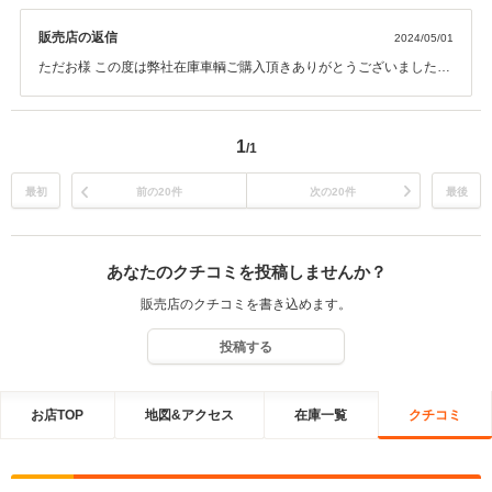
販売店の返信
2024/05/01
ただお様 この度は弊社在庫車輌ご購入頂きありがとうございました。
お車をご覧いただかないでのご決断色々とご不安あったかと思います
がご信頼をいただきありがとうございました。お車も気に入って いた
だけたとの事で私共も安心です。OSAKA店からは少し距離はございま
1
/1
すが弊社グループの店舗でも カーライフサポートさせていただきま
す。今後とも宜しくお願い致します。
最初
前の20件
次の20件
最後
あなたのクチコミを投稿しませんか？
販売店のクチコミを書き込めます。
投稿する
お店TOP
地図&アクセス
在庫一覧
クチコミ