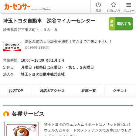
履歴
お気に入り
メニュー
埼玉トヨタ自動車 深谷マイカーセンター
無
電話する
料
埼玉県深谷市東方町４－３３－５
夏休み前の大商談会実施中！皆さまでご来店下さい！
(2026/07/13更新)
営業時間
10:00～18:30 Ｒ6.1月より
定休日
月曜日（祝祭日は火曜日）・第１．２火曜日
法人名
埼玉トヨタ自動車株式会社
お店TOP
地図&アクセス
在庫一覧
クチコミ
各種サービス
埼玉トヨタのウェルカムサポートはメリット盛沢山！
ウェルカムサポートのメンテナンスでお車はいつもグ