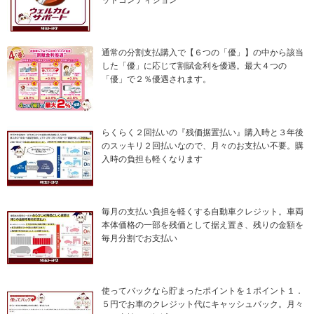
ッドコンディション
通常の分割支払購入で【６つの「優」】の中から該当
した「優」に応じて割賦金利を優遇。最大４つの
「優」で２％優遇されます。
らくらく２回払いの『残価据置払い』購入時と３年後
のスッキリ２回払いなので、月々のお支払い不要。購
入時の負担も軽くなります
毎月の支払い負担を軽くする自動車クレジット。車両
本体価格の一部を残価として据え置き、残りの金額を
毎月分割でお支払い
使ってバックなら貯まったポイントを１ポイント１．
５円でお車のクレジット代にキャッシュバック。月々