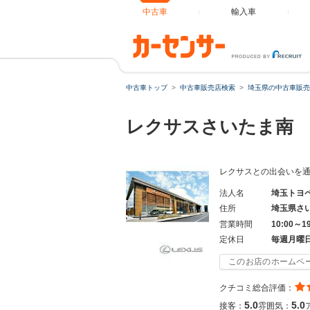
中古車
輸入車
中古車トップ
中古車販売店検索
埼玉県の中古車販売
レクサスさいたま
レクサスとの出会いを
法人名
埼玉トヨ
住所
埼玉県さ
営業時間
10:00～1
定休日
毎週月曜
このお店のホームペ
クチコミ総合評価：
5.0
5.0
接客：
雰囲気：