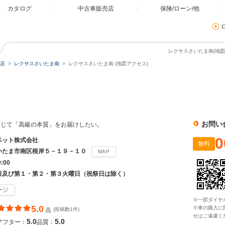
カタログ
中古車販売店
保険/ローン/他
レクサスさいたま南(地図
店
レクサスさいたま南
レクサスさいたま南 (地図アクセス)
南
お問い
通じて「高級の本質」をお届けしたい。
0
ペット株式会社
無料
いたま市南区根岸５－１９－１０
MAP
9:00
日及び第１・第２・第３火曜日（祝祭日は除く）
ージ
※一部ダイヤ
5.0
※車の購入に
点
(投稿数1件)
せはご遠慮く
5.0
5.0
アフター：
品質：