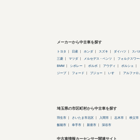
メーカーから中古車を探す
トヨタ
日産
ホンダ
スズキ
ダイハツ
スバ
三菱
マツダ
メルセデス・ベンツ
フォルクスワー
BMW
シボレー
ボルボ
アウディ
ポルシェ
ジープ
フォード
プジョー
いすゞ
アルファロ
埼玉県の市区町村から中古車を探す
羽生市
さいたま市北区
入間市
志木市
秩父市
飯能市
幸手市
新座市
深谷市
中古車情報カーセンサー関連サイト