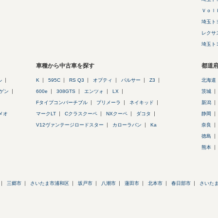
Ｖｏｌ
埼玉ト
レクサ
埼玉ト
車種から中古車を探す
都道
ル
K
595C
RS Q3
オプティ
パルサー
Z3
北海道
ゲン
600e
308GTS
エンツォ
LX
茨城
Fタイプコンバーチブル
プリメーラ
ネイキッド
新潟
メオ
マークLT
Cクラスクーペ
NXクーペ
ダコタ
静岡
V12ヴァンテージロードスター
カローラバン
Ka
奈良
徳島
熊本
三郷市
さいたま市浦和区
坂戸市
八潮市
蓮田市
北本市
春日部市
さいた