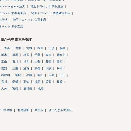
ｋｓｗａｇｅｎ所沢
埼玉トヨペット 所沢支店
ヨペット 北本南支店
埼玉トヨペット 武蔵藤沢支店
ス所沢
埼玉トヨペット 久喜支店
ヨペット 幸手支店
府県から中古車を探す
青森
岩手
宮城
秋田
山形
福島
栃木
群馬
埼玉
千葉
東京
神奈川
富山
石川
福井
山梨
長野
岐阜
愛知
三重
滋賀
京都
大阪
兵庫
和歌山
鳥取
島根
岡山
広島
山口
香川
愛媛
高知
福岡
佐賀
長崎
大分
宮崎
鹿児島
沖縄
ま市中央区
北葛飾郡
草加市
さいたま市大宮区