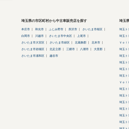
埼玉県の市区町村から中古車販売店を探す
埼玉
本庄市
和光市
ふじみ野市
所沢市
さいたま市桜区
埼玉ト
白岡市
川越市
さいたま市中央区
上尾市
埼玉ト
さいたま市大宮区
さいたま市緑区
北葛飾郡
北本市
Ｖｏｌ
さいたま市岩槻区
北足立郡
三郷市
八潮市
大里郡
埼玉ト
さいたま市浦和区
越谷市
埼玉ト
埼玉ト
埼玉ト
埼玉ト
Ｖｏｌ
埼玉ト
埼玉ト
埼玉ト
埼玉ト
埼玉ト
埼玉ト
埼玉ト