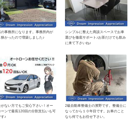
店の事務所になります。事務所内が
シンプルに整えた商談スペースでお車
し狭かったので増築しました♪
選びを徹底サポート♪お茶だけでも飲み
に来て下さいね♪
金がない方でもご安心下さい！オー
2級自動車整備士の濱野です。整備士に
ローンで最長120回の分割支払いも可
なってから１０年目です。お車のこと
す♪
なら何でもお任せ下さい。