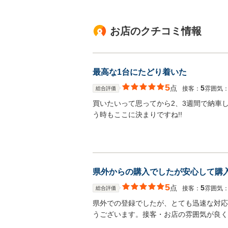
お店のクチコミ情報
最高な1台にたどり着いた
5
点
5
接客：
雰囲気
総合評価
買いたいって思ってから2、3週間で納車
う時もここに決まりですね!!
県外からの購入でしたが安心して購
5
点
5
接客：
雰囲気
総合評価
県外での登録でしたが、とても迅速な対応
うございます。接客・お店の雰囲気が良く