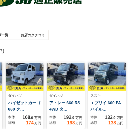
庫一覧
お店のクチコミ
)
ダイハツ
ダイハツ
スズキ
ハイゼットカーゴ
アトレー 660 RS
エブリイ 660 PA
660 ク…
4WD タ…
ハイル…
168
192
132
本体
本体
本体
.0
万円
.0
万円
.0
万円
174
198
138
総額
総額
総額
万円
万円
万円