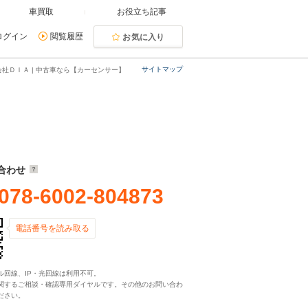
車買取
お役立ち記事
ログイン
閲覧履歴
お気に入り
サイトマップ
会社ＤＩＡ | 中古車なら【カーセンサー】
合わせ
078-6002-804873
電話番号を読み取る
ル回線、IP・光回線は利用不可。
関するご相談・確認専用ダイヤルです。その他のお問い合わ
ださい。