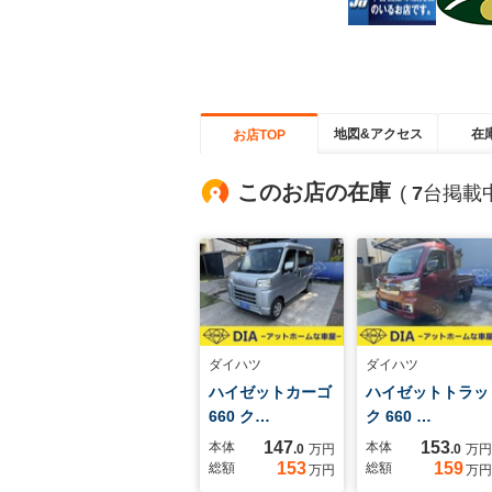
地図&アクセス
在
お店TOP
このお店の在庫
(
7
台掲載中
ダイハツ
ダイハツ
ハイゼットカーゴ
ハイゼットトラッ
660 ク…
ク 660 …
147
153
本体
本体
.0
万円
.0
万円
153
159
総額
総額
万円
万円