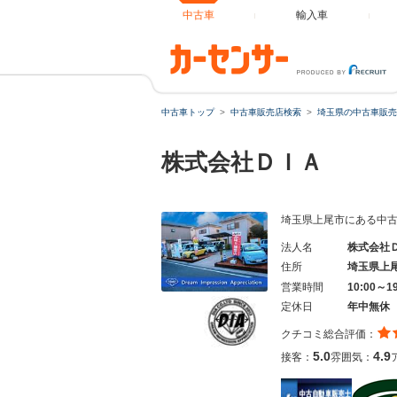
中古車
輸入車
中古車トップ
中古車販売店検索
埼玉県の中古車販売
株式会社ＤＩＡ
埼玉県上尾市にある中古
法人名
株式会社
住所
埼玉県上
営業時間
10:00～1
定休日
年中無休
クチコミ総合評価：
5.0
4.9
接客：
雰囲気：