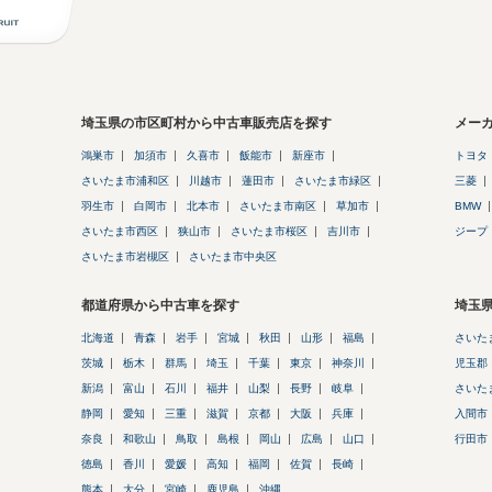
埼玉県の市区町村から中古車販売店を探す
メー
鴻巣市
加須市
久喜市
飯能市
新座市
トヨタ
さいたま市浦和区
川越市
蓮田市
さいたま市緑区
三菱
羽生市
白岡市
北本市
さいたま市南区
草加市
BMW
さいたま市西区
狭山市
さいたま市桜区
吉川市
ジープ
さいたま市岩槻区
さいたま市中央区
都道府県から中古車を探す
埼玉
北海道
青森
岩手
宮城
秋田
山形
福島
さいた
茨城
栃木
群馬
埼玉
千葉
東京
神奈川
児玉郡
新潟
富山
石川
福井
山梨
長野
岐阜
さいた
静岡
愛知
三重
滋賀
京都
大阪
兵庫
入間市
奈良
和歌山
鳥取
島根
岡山
広島
山口
行田市
徳島
香川
愛媛
高知
福岡
佐賀
長崎
熊本
大分
宮崎
鹿児島
沖縄