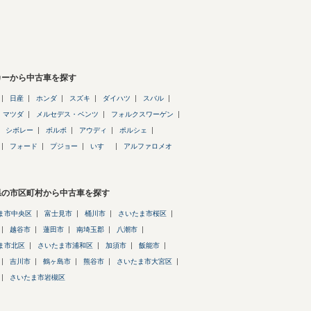
カーから中古車を探す
日産
ホンダ
スズキ
ダイハツ
スバル
マツダ
メルセデス・ベンツ
フォルクスワーゲン
シボレー
ボルボ
アウディ
ポルシェ
フォード
プジョー
いすゞ
アルファロメオ
県の市区町村から中古車を探す
ま市中央区
富士見市
桶川市
さいたま市桜区
越谷市
蓮田市
南埼玉郡
八潮市
ま市北区
さいたま市浦和区
加須市
飯能市
吉川市
鶴ヶ島市
熊谷市
さいたま市大宮区
さいたま市岩槻区