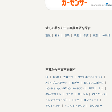
近くの県から中古車販売店を探す
茨城
栃木
群馬
埼玉
千葉
東京
神奈川
車種から中古車を探す
FF
S-B8
カローラ
タウンエーストラック
Xタイプエステート
ビガー
ピクシスエポック
コンチネンタルGTコンバーチブル
SW2
ミニ
A5カブリオレ
タコマ
ローレル
GLEクーペ
インテグラタイプR
トッポ
コンフォート
アウトバック
バネットトラック
タウンカー