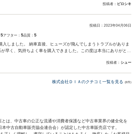
投稿者：
ピロシキ
投稿日：
2023年04月06日
5
5
5
：
アフター：
品質：
で購入しました。 納車直後、ヒューズが飛んでしまうトラブルがありま
応が早く、気持ちよく車を購入できました。この度は本当にありがと…
投稿者：
シュー
株式会社ＤＩＡのクチコミ一覧を見る
(8件)
売店とは、中古車の公正な流通や消費者保護など中古車業界の健全化を
 日本中古自動車販売協会連合会）が認定した中古車販売店です。