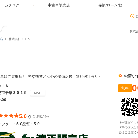
カタログ
中古車販売店
保険/ローン/他
株式
店
株式会社ＤＩＡ
お問い
車販売買取店♪丁寧な接客と安心の整備点検、無料保証有り♪
0
ＤＩＡ
無料
尾市平塚３０１９
MAP
9:00
5.0
点
(投稿数8件)
※一部ダイヤ
5.0
5.0
アフター：
品質：
※車の購入に
せはご遠慮く