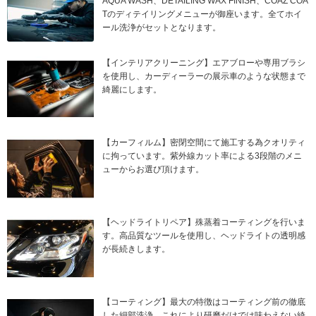
AQUA WASH、DETAILING WAX FINISH、COAZ COA
Tのディテイリングメニューが御座います。全てホイ
ール洗浄がセットとなります。
【インテリアクリーニング】エアブローや専用ブラシ
を使用し、カーディーラーの展示車のような状態まで
綺麗にします。
【カーフィルム】密閉空間にて施工する為クオリティ
に拘っています。紫外線カット率による3段階のメニ
ューからお選び頂けます。
【ヘッドライトリペア】殊蒸着コーティングを行いま
す。高品質なツールを使用し、ヘッドライトの透明感
が長続きします。
【コーティング】最大の特徴はコーティング前の徹底
した細部洗浄。これにより研磨だけでは味わえない綺