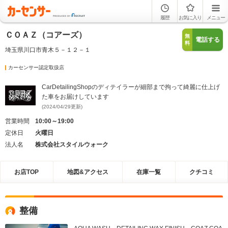
履歴
お気に入り
メニュー
ＣＯＡＺ（コアーズ）
無
電話する
料
埼玉県川口市青木５－１２－１
カーセンサー認定取扱店
CarDetailingShopのディテイラーが細部まで拘って綺麗に仕上げ
た車をお届けしています
(2024/04/29更新)
営業時間
10:00～19:00
定休日
火曜日
法人名
株式会社スタイルウォーク
お店TOP
地図&アクセス
在庫一覧
クチコミ
整備