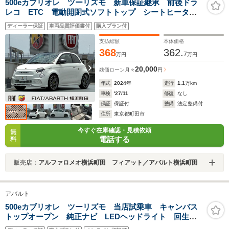
500eカブリオレ ツーリズモ 新車保証継承 前後ドラ
レコ ETC 電動開閉式ソフトトップ シートヒータ
ー コネクテッドナビ JBLサウンド オートブレーキ
ディーラー保証
車両品質評価書付
購入プラン付
Hold'N'Go エンジンサウンドジェネレーター 360度ソ
ナー後カメラ ワンオーナー禁煙
支払総額
本体価格
368
362.
7
万円
万円
20,000
残価ローン
月々
円
年式
2024
年
走行
1.1
万km
車検
'27/11
修復
なし
保証
保証付
整備
法定整備付
住所
東京都町田市
今すぐ在庫確認・見積依頼
無
電話する
料
販売店：
アルファロメオ横浜町田 フィアット／アバルト横浜町田
アバルト
500eカブリオレ ツーリズモ 当店試乗車 キャンバス
トップオープン 純正ナビ LEDヘッドライト 回生ブ
レーキ アルカンターラスポーツシート クルコン バ