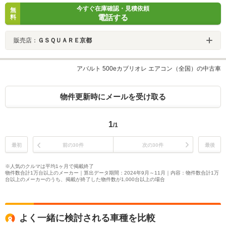
今すぐ在庫確認・見積依頼
無
電話する
料
販売店：
ＧＳＱＵＡＲＥ京都
アバルト 500eカブリオレ エアコン（全国）の中古車
物件更新時にメールを受け取る
1
/1
最初
前の30件
次の30件
最後
※人気のクルマは平均1ヶ月で掲載終了
物件数合計1万台以上のメーカー｜算出データ期間：2024年9月～11月｜内容：物件数合計1万
台以上のメーカーのうち、掲載が終了した物件数が1,000台以上の場合
よく一緒に検討される車種を比較