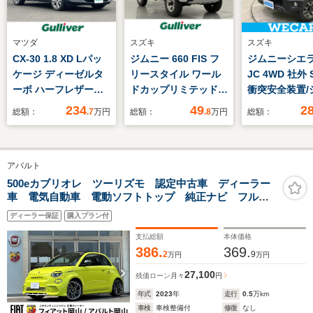
マツダ
スズキ
スズキ
CX-30 1.8 XD Lパッ
ジムニー 660 FIS フ
ジムニーシエラ 
ケージ ディーゼルタ
リースタイル ワール
JC 4WD 社外 
ーボ ハーフレザーシ
ドカップリミテッド
衝突安全装置/
ート/メモリシート/シ
4WD 禁煙車 4WD
ヒーター/車線
234
49
2
総額：
.7
万円
総額：
.8
万円
総額：
ートヒーター/レーダ
社外ナビ(ワンセグ
止支援システム
ークルーズコントロー
TV) シートヒータ
イブレコーダー
ル/ヘッドアップディ
ー ETC 背面タイ
ヘッドランプ
アバルト
スプレイ/パーキング
ヤ 純正16インチ
LED/Bluetoo
アシスト/電動パーキ
AW HIDヘッドライ
続/ETC/EBD付
500eカブリオレ ツーリズモ 認定中古車 ディーラー
車 電気自動車 電動ソフトトップ 純正ナビ フルセ
ングブレーキ/衝突軽
ト 電動格納ミラー
滑り防止装置
グ AndroidAuto AppleCarPlay Bluetooth
減被害システム/レー
フォグライト ルーフ
ディーラー保証
購入プラン付
USB 純正オーディオ アダプティブクルコン
ンキープアシスト
レール スペアキー
ETC2 純正アルミ FIAT純正ドラレコ
支払総額
本体価格
フロアマット ドアバ
386.
369.
2
9
万円
万円
イザー
27,100
残価ローン
月々
円
年式
2023
年
走行
0.5
万km
車検
車検整備付
修復
なし