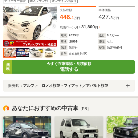
ディーラー保証
購入プラン付
オンライン相談可
ックカメラ ETC2.0 禁煙車 充電航続距離294Km(カタ
ログ値)
支払総額
本体価格
446.
427.
1
8
万円
万円
31,800
残価ローン
月々
円
年式
2025
年
走行
0.4
万km
車検
'28/09
修復
なし
保証
保証付
整備
法定整備付
住所
東京都杉並区
今すぐ在庫確認・見積依頼
無
電話する
料
販売店：
アルファ ロメオ杉並・フィアット／アバルト杉並
あなたにおすすめの中古車
［PR］