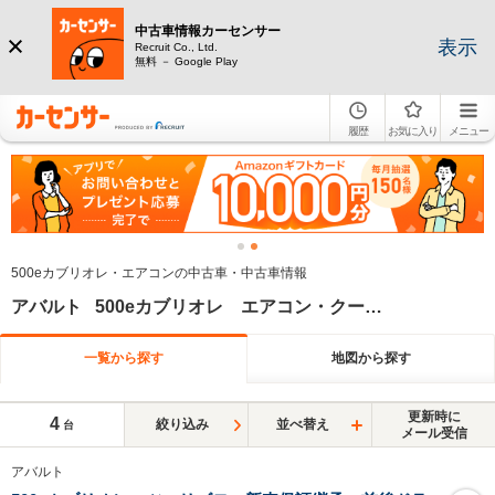
中古車情報カーセンサー
表示
Recruit Co., Ltd.
無料 － Google Play
履歴
お気に入り
メニュー
500eカブリオレ・エアコンの中古車・中古車情報
アバルト 500eカブリオレ エアコン・クーラー
一覧から探す
地図から探す
更新時に
4
絞り込み
並べ替え
台
メール受信
アバルト