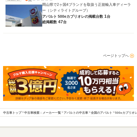
岡山県で2ヶ国4ブランドを取扱う正規輸入車ディーラ
ー（シティライトグループ）
1
アバルト 500eカブリオレの
掲載台数
台
47
総掲載数
台
ページトップへ
中古車トップ
中古車検索：メーカー一覧
アバルトの中古車
全国のアバルト
500eカブリオ