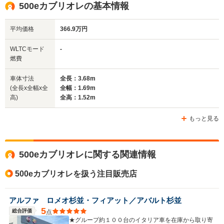
500eカブリオレの基本情報
全高
全高
全
1.52m
1.51m
1.
平均価格
366.9万円
WLTCモード
-
全幅
全幅
全
燃費
サイズ
1.69m
1.63m
1.
全長
全長
(全長x全幅x全高)
3.68m
3.66m
3.
車体寸法
全長：3.68m
(全長x全幅x全
全幅：1.69m
高)
全高：1.52m
ホイールベース
ホイールベース
ホイー
もっと見る
-m
-m
500eカブリオレに関する関連情報
13.2km/L
14.2km/L
WLTCモード
└市街地:9.2km/L
└市街地:9.
500eカブリオレを扱う注目販売店
-
燃費
└郊外:13.9km/L
└郊外:15.
└高速道路:15.6km/L
└高速道路:1
アルファ ロメオ杉並・フィアット／アバルト杉並
5
総合評価
点
★グループ約１００台のイタリア車を在庫から取り寄
排気量
-
1368cc
1368cc