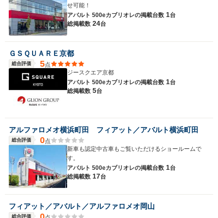
せ可能！
1
アバルト 500eカブリオレの
掲載台数
台
駆動方式
FF
FF
FF
24
総掲載数
台
ＧＳＱＵＡＲＥ京都
5
総合評価
点
ジースクエア京都
1
アバルト 500eカブリオレの
掲載台数
台
5
総掲載数
台
アルファロメオ横浜町田 フィアット／アバルト横浜町田
0
総合評価
点
新車も認定中古車もご覧いただけるショールームで
す。
1
アバルト 500eカブリオレの
掲載台数
台
17
総掲載数
台
フィアット／アバルト／アルファロメオ岡山
0
総合評価
点