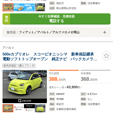
保証
保証付
整備
法定整備付
住所
岡山県岡山市北区
今すぐ在庫確認・見積依頼
無
電話する
料
販売店：
フィアット／アバルト／アルファロメオ岡山
アバルト
500eカブリオレ スコーピオニッシマ 新車保証継承
電動ソフトトップオープン 純正ナビ バックカメラ
ETC2.0 4カメラドラレコ
販売店保証
購入プラン付
支払総額
本体価格
388.
368.
5
0
万円
万円
43,900
通常ローン
月々
円
年式
2024
年
走行
0.3
万km
車検
'27/08
修復
なし
保証
保証付
整備
法定整備付
住所
京都府京都市南区