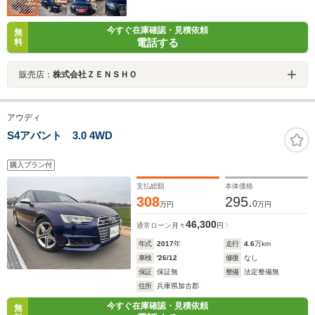
今すぐ在庫確認・見積依頼
無
電話する
料
販売店：
株式会社ＺＥＮＳＨＯ
アウディ
S4アバント 3.0 4WD
購入プラン付
支払総額
本体価格
308
295.
0
万円
万円
46,300
通常ローン
月々
円
年式
2017
年
走行
4.6
万km
車検
'26/12
修復
なし
保証
保証無
整備
法定整備無
住所
兵庫県加古郡
今すぐ在庫確認・見積依頼
無