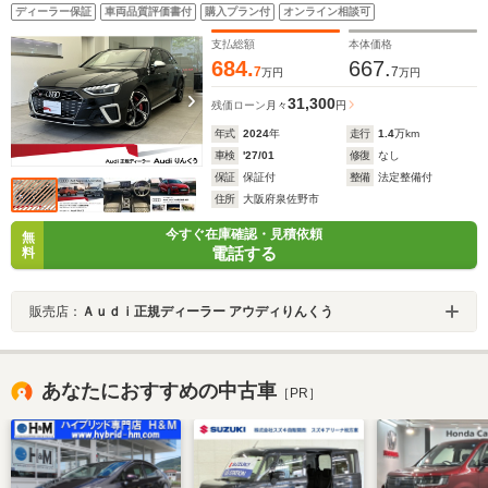
OP19AW サラウンドビューカメラ パークアシスト シー
ディーラー保証
車両品質評価書付
購入プラン付
オンライン相談可
トヒーター 電動リアゲート パワーシート ACC 認定
中古車
支払総額
本体価格
684.
667.
7
7
万円
万円
31,300
残価ローン
月々
円
年式
2024
年
走行
1.4
万km
車検
'27/01
修復
なし
保証
保証付
整備
法定整備付
住所
大阪府泉佐野市
今すぐ在庫確認・見積依頼
無
電話する
料
販売店：
Ａｕｄｉ正規ディーラー アウディりんくう
あなたにおすすめの中古車
［PR］