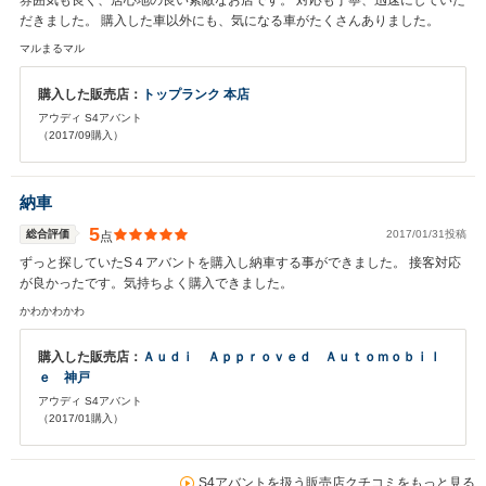
雰囲気も良く、居心地の良い素敵なお店です。 対応も丁寧、迅速にしていた
だきました。 購入した車以外にも、気になる車がたくさんありました。
マルまるマル
購入した販売店：
トップランク 本店
アウディ S4アバント
（2017/09購入）
納車
5
総合評価
2017/01/31投稿
点
ずっと探していたS４アバントを購入し納車する事ができました。 接客対応
が良かったです。気持ちよく購入できました。
かわかわかわ
購入した販売店：
Ａｕｄｉ Ａｐｐｒｏｖｅｄ Ａｕｔｏｍｏｂｉｌ
ｅ 神戸
アウディ S4アバント
（2017/01購入）
S4アバントを扱う販売店クチコミをもっと見る