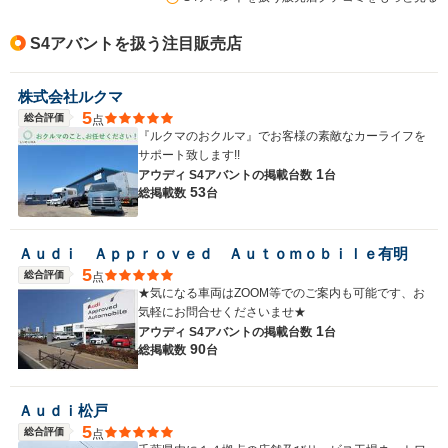
S4アバントを扱う注目販売店
株式会社ルクマ
5
総合評価
点
『ルクマのおクルマ』でお客様の素敵なカーライフを
サポート致します!!
1
アウディ S4アバントの
掲載台数
台
53
総掲載数
台
Ａｕｄｉ Ａｐｐｒｏｖｅｄ Ａｕｔｏｍｏｂｉｌｅ有明
5
総合評価
点
★気になる車両はZOOM等でのご案内も可能です、お
気軽にお問合せくださいませ★
1
アウディ S4アバントの
掲載台数
台
90
総掲載数
台
Ａｕｄｉ松戸
5
総合評価
点