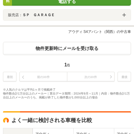
電話する
料
販売店：
ＳＰ ＧＡＲＡＧＥ
アウディ S4アバント（関西）の中古車
物件更新時にメールを受け取る
1
/1
最初
前の30件
次の30件
最後
※人気のクルマは平均1ヶ月で掲載終了
物件数合計1万台以上のメーカー｜算出データ期間：2024年9月～11月｜内容：物件数合計1万
台以上のメーカーのうち、掲載が終了した物件数が1,000台以上の場合
よく一緒に検討される車種を比較
アウディ
アウディ
アウディ