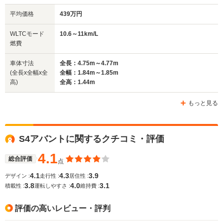
平均価格
439万円
全幅
全幅
全
サイズ
1.89m
1.86m
1.
全長
全長
WLTCモード
10.6～11km/L
(全長x全幅x全高)
4.96m
4.84m
4.
燃費
車体寸法
全長：4.75m～4.77m
(全長x全幅x全
全幅：1.84m～1.85m
ホイールベース
ホイールベース
ホイー
高)
全高：1.44m
-m
-m
もっと見る
13.1～13.3km/L
9.5～9.8km/L
└市街地:10.2～
9.7～9.9k
└市街地:6.8km/L
10.4km/L
└市街地:6
WLTCモード
S4アバントに関するクチコミ・評価
└郊外:9.5～9.8km/L
└郊外:13.4～
7.1km/L
燃費
└高速道路:11.4～
13.8km/L
└郊外:9.9
4.1
12.0km/L
└高速道路:14.5～
└高速道路:1
総合評価
点
14.9km/L
4.1
4.3
3.9
デザイン :
走行性 :
居住性 :
3.8
4.0
3.1
排気量
2893cc
2994cc
2893cc
積載性 :
運転しやすさ :
維持費 :
駆動方式
4WD
4WD
4WD
評価の高いレビュー・評判