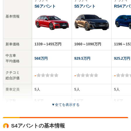
S6アバント
S5アバント
RS4ア
基本情報
新車価格
1339～1455万円
1060～1090万円
1196～1
中古車
568万円
929.5万円
925.2万円
平均価格
クチコミ
-
-
-
総合評価
乗車定員
5人
5人
5人
ドア数
5ドア
5ドア
5ドア
▼
全てを表示する
全高
全高
全
1.46m
1.45m
1.
S4アバントの基本情報