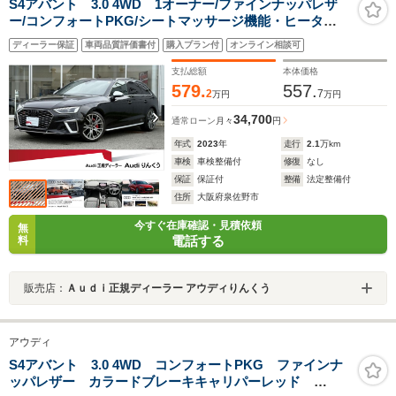
S4アバント 3.0 4WD 1オーナー/ファインナッパレザ
ー/コンフォートPKG/シートマッサージ機能・ヒータ
ー/360度カメラ/マトリクスLEDライト/ACC/ATテールゲ
ディーラー保証
車両品質評価書付
購入プラン付
オンライン相談可
ート/プライバシーガラス/マルチカラーアンビエントライ
ト/認定中古車
支払総額
本体価格
579.
557.
2
7
万円
万円
34,700
通常ローン
月々
円
年式
2023
年
走行
2.1
万km
車検
車検整備付
修復
なし
保証
保証付
整備
法定整備付
住所
大阪府泉佐野市
今すぐ在庫確認・見積依頼
無
電話する
料
販売店：
Ａｕｄｉ正規ディーラー アウディりんくう
アウディ
S4アバント 3.0 4WD コンフォートPKG ファインナ
ッパレザー カラードブレーキキャリパーレッド