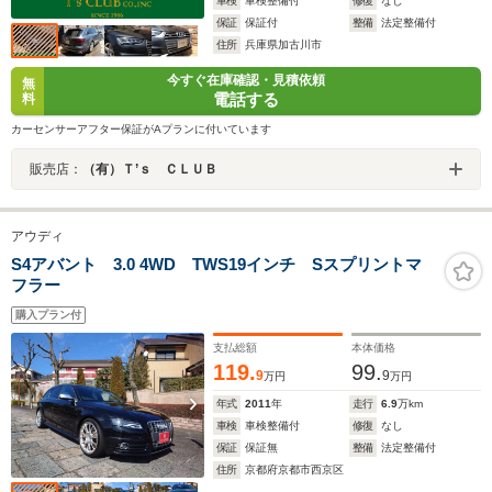
車検
車検整備付
修復
なし
保証
保証付
整備
法定整備付
住所
兵庫県加古川市
今すぐ在庫確認・見積依頼
無
電話する
料
カーセンサーアフター保証がAプランに付いています
販売店：
（有）Ｔ’ｓ ＣＬＵＢ
アウディ
S4アバント 3.0 4WD TWS19インチ Sスプリントマ
フラー
購入プラン付
支払総額
本体価格
119.
99.
9
9
万円
万円
年式
2011
年
走行
6.9
万km
車検
車検整備付
修復
なし
保証
保証無
整備
法定整備付
住所
京都府京都市西京区