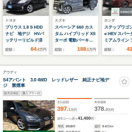
トヨタ
スズキ
ホンダ
プリウス 1.8 S HDD
スペーシア 660 カス
ステップワゴン 
ナビ 地デジ HVバ
タム ハイブリッド XS
e:HEV スパー
ッテリーリビルド済
ターボ 電動パーキン
ミアムライン 
グブレーキ ACC
ク エディショ
64
188
4
総額：
.4
万円
総額：
.1
万円
総額：
ステアリングヒータ
ダセンシング 
ー 後席両側電動スラ
新車保証 試乗
イドドア 衝突被害軽
11.4inナビLX
アウディ
減B パーキングセン
247VFLi 全
サー サーキュレータ
ラ BTオ-ディオ
S4アバント 3.0 4WD レッドレザー 純正ナビ地デ
ジ 禁煙車
ー オットマン パド
USB Carplay
ルシフト サンシェー
側電動ドア パ
販売店保証
購入プラン付
ド サイド・カーテン
ールゲート シ
支払総額
本体価格
エアバック
ーター 電子
397.
378.
1
0
万円
万円
グブレーキ 
ホールド
41,400
通常ローン
月々
円
年式
2018
年
走行
3.4
万km