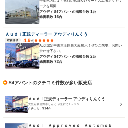
千葉県内に１４拠点の店舗及びサービス工場ネットワ
ークを展開
1
アウディ S4アバントの
掲載台数
台
16
総掲載数
台
Ａｕｄｉ正規ディーラー アウディりんくう
4.9
総合評価
点
Audi認定中古車全国最大級展示！ぜひご来場、お問い
合わせ下さい。
2
アウディ S4アバントの
掲載台数
台
72
総掲載数
台
S4アバントのクチコミ件数が多い販売店
Ａｕｄｉ正規ディーラー アウディりんくう
大阪府泉佐野市りんくう往来北１－５５
934
クチコミ：
件
Ａｕｄｉ Ａｐｐｒｏｖｅｄ Ａｕｔｏｍｏｂ