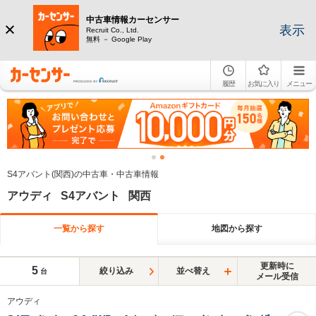
中古車情報カーセンサー
表示
Recruit Co., Ltd.
無料 － Google Play
履歴
お気に入り
メニュー
S4アバント(関西)の中古車・中古車情報
アウディ S4アバント 関西
一覧から探す
地図から探す
更新時に
5
絞り込み
並べ替え
台
メール受信
アウディ