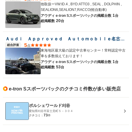
他取扱ーVW:ID.4 , BYD:ATTO3 , SEAL , DOLPHIN ,
SEALION6,SEALION7,RACCO(軽自動車)
1
アウディ e-tron Sスポーツバックの
掲載台数
台
20
総掲載数
台
Ａｕｄｉ Ａｐｐｒｏｖｅｄ Ａｕｔｏｍｏｂｉｌｅ名古屋北
5
総合評価
点
東海地区最大級の認定中古車センター！常時認定中古
車を多数揃えております！
1
アウディ e-tron Sスポーツバックの
掲載台数
台
53
総掲載数
台
e-tron Sスポーツバックのクチコミ件数が多い販売店
ポルシェワールド刈谷
愛知県刈谷市富士見町５－３０４
73
クチコミ：
件