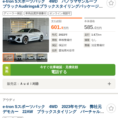
e-tron Sスポーツバック 4WD パノラマサンルーフ
ブラックAudirings&ブラックスタイリングパッケージ 4
ゾーンデラックスオートマチックエアコンディショナ
ディーラー保証
車両品質評価書付
オンライン相談可
ー バーチャルエクステリアミラ カラードブレーキキ
ャリパーオレンシ
支払総額
本体価格
601.
585.
9
0
万円
万円
年式
2022
年
走行
1.6
万km
車検
車検整備付
修復
なし
保証
保証付
整備
法定整備付
住所
愛知県刈谷市
今すぐ在庫確認・見積依頼
無
電話する
料
販売店：
Ａｕｄｉ刈谷
アウディ
e-tron Sスポーツバック 4WD 2023年モデル 弊社元
デモカー 22AW ブラックスタイリング バーチャルエ
クステリアミラー デジタルマトリクスLED パノラマ