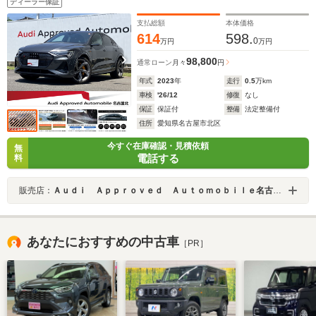
ディーラー保証
サンルーフ ブラックレザーシート シートヒーター
電動テールゲート 電動シート
支払総額
本体価格
614
598.
0
万円
万円
98,800
通常ローン
月々
円
年式
2023
年
走行
0.5
万km
車検
'26/12
修復
なし
保証
保証付
整備
法定整備付
住所
愛知県名古屋市北区
今すぐ在庫確認・見積依頼
無
電話する
料
販売店：
Ａｕｄｉ Ａｐｐｒｏｖｅｄ Ａｕｔｏｍｏｂｉｌｅ名古屋北
あなたにおすすめの中古車
［PR］