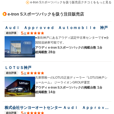
e-tron Sスポーツバックを扱う販売店クチコミをもっと見る
e-tron Sスポーツバックを扱う注目販売店
Ａｕｄｉ Ａｐｐｒｏｖｅｄ Ａｕｔｏｍｏｂｉｌｅ 神戸
5
総合評価
点
●港街神戸にあるアウディ認定中古車センターです●全
国陸送納車可能です。
1
アウディ e-tron Sスポーツバックの
掲載台数
台
28
総掲載数
台
ＬＯＴＵＳ神戸
5
総合評価
点
兵庫県唯一のLOTUS正規ディーラー『LOTUS神戸シ
ョールーム』 ジーライオンGROUP運営
1
アウディ e-tron Sスポーツバックの
掲載台数
台
14
総掲載数
台
株式会社サンヨーオートセンター Ａｕｄｉ Ａｐｐｒｏｖｅｄ Ａｕｔｏｍｏｂｉｌｅ岡山中央
5
総合評価
点