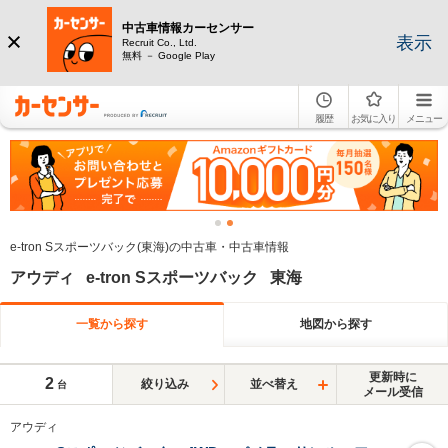
中古車情報カーセンサー
表示
Recruit Co., Ltd.
無料 － Google Play
履歴
お気に入り
メニュー
e-tron Sスポーツバック(東海)の中古車・中古車情報
アウディ e-tron Sスポーツバック 東海
一覧から探す
地図から探す
更新時に
2
絞り込み
並べ替え
台
メール受信
アウディ