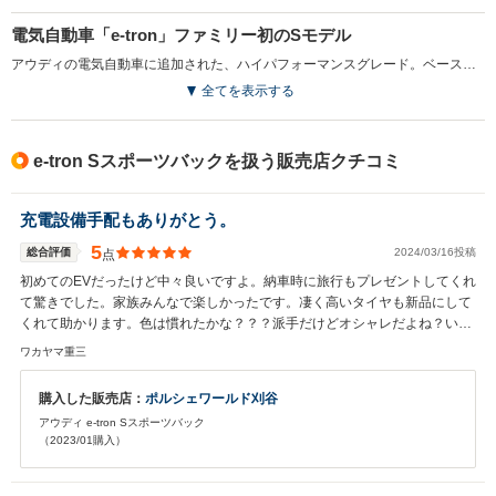
電気自動車「e-tron」ファミリー初のSモデル
アウディの電気自動車に追加された、ハイパフォーマンスグレード。ベースモデルが前後に各1基のモーターを備えるのに対し、Sモデルではフロントに150kWのモーターを1基、リアに132kWのモータ―を2基という計3基の駆動用モーターを搭載。システム最高出力は370kW、最大トルク970N・mを発揮し、ブーストモードでの0-100km/h加速4.5秒を実現しながら、1充電あたりの走行距離は415km（WLTCモード）を実現している。電動トルクベクタリング機構を搭載する「クワトロ」システムが搭載され、俊敏で自然なハンドルング特性を実現しながら、旋回性能の向上も図られた。専用デザインの前後バンパーをはじめ、内外装に独自の意匠が与えられる。（2022.4）
排気量
-
-
-
全てを表示する
駆動方式
4WD
4WD
4WD
e-tron Sスポーツバックを扱う販売店クチコミ
充電設備手配もありがとう。
5
総合評価
2024/03/16投稿
点
初めてのEVだったけど中々良いですよ。納車時に旅行もプレゼントしてくれ
て驚きでした。家族みんなで楽しかったです。凄く高いタイヤも新品にして
くれて助かります。色は慣れたかな？？？派手だけどオシャレだよね？いつ
も仕事遠くに遅くまで大変そうだけど頑張ってね！
ワカヤマ重三
購入した販売店：
ポルシェワールド刈谷
アウディ e-tron Sスポーツバック
（2023/01購入）