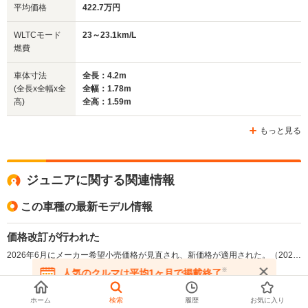
平均価格
422.7万円
排気量
1331～1468cc
1995～2891cc
1995～28
WLTCモード
23～23.1km/L
駆動方式
FF、4WD
4WD
FR、4WD
燃費
車体寸法
全長：4.2m
(全長x全幅x全
全幅：1.78m
高)
全高：1.59m
もっと見る
ジュニアに関する関連情報
この車種の最新モデル情報
価格改訂が行われた
2026年6月にメーカー希望小売価格が見直され、新価格が適用された。（2026.6）
※
全てを表示する
人気のクルマは平均1ヶ月で掲載終了
在庫が無くなる前にお問い合わせください
ホーム
検索
履歴
お気に入り
この車種の最新記事