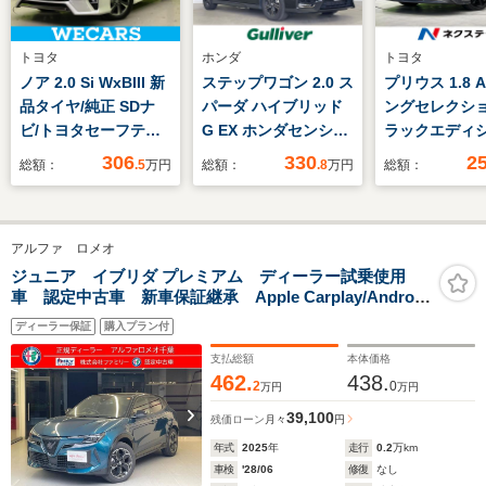
トヨタ
ホンダ
トヨタ
ノア 2.0 Si WxBIII 新
ステップワゴン 2.0 ス
プリウス 1.8 
品タイヤ/純正 SDナ
パーダ ハイブリッド
ングセレクショ
ビ/トヨタセーフティ
G EX ホンダセンシン
ラックエディ
センス/両側電動スラ
グ ブラックスタイル
純正8型ナビ 
306
330
2
総額：
.5
万円
総額：
.8
万円
総額：
イドドア/車線逸脱防
純正10型ナビ マル
カメラ AC10
止支援システム/シー
チビューカメラシステ
源 衝突軽減
ト ハーフレザー/ドラ
ム 純正フリップダウ
ーダークルー
アルファ ロメオ
イブレコーダー 純正/
ンモニター 両側パワ
車 シートヒ
ヘッドランプ
ースライドドア ビル
パワーシート
ジュニア イブリダ プレミアム ディーラー試乗使用
車 認定中古車 新車保証継承 Apple Carplay/Android
LED/USBジャック
トインETC シートヒ
ート ドラ
Auto対応 純正ナビゲーション アダプティブクルーズ
ーター ホンダセンシ
ETC2.0 障
ディーラー保証
購入プラン付
コントロール搭載
ング 誤発進抑制機
サー LEDヘ
支払総額
本体価格
能 近距離衝突軽減ブ
正17インチAW
462.
438.
2
0
万円
万円
レーキ 路外逸脱抑制
39,100
残価ローン
月々
円
年式
2025
年
走行
0.2
万km
車検
'28/06
修復
なし