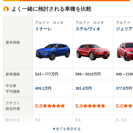
よく一緒に検討される車種を比較
アルファ ロメオ
アルファ ロメオ
アルファ
トナーレ
ステルヴィオ
ジュリア
基本情報
新車価格
524～777万円
589～2010万円
446～21
中古車
409.1万円
381.4万円
377.9万円
平均価格
クチコミ
5.0
5.0
5.0
総合評価
乗車定員
5人
5人
2～5人
▼
全てを表示する
ドア数
5ドア
5ドア
4ドア