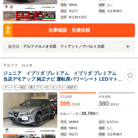
車検
'28/11
修復
なし
保証
保証付
整備
法定整備付
住所
東京都大田区
無
在庫確認・見積依頼
料
販売店：
アルファロメオ大田 フィアット／アバルト大田
アルファ ロメオ
ジュニア イブリダ プレミアム イブリダ プレミアム
当店デモアップ 純正ナビ 運転席パワーシート LEDマトリ
クスヘッドライト ACC DNAモードセレクター ランバ
ディーラー保証
購入プラン付
オンライン相談可
ーサポート 電動テールゲート アレーゼグレー/ブラックル
ーフ
支払総額
本体価格
399.
380.
3
9
万円
万円
39,700
残価ローン
月々
円
年式
2025
年
走行
0.3
万km
車検
'28/11
修復
なし
保証
保証付
整備
法定整備付