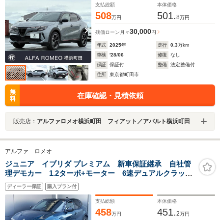
バックカメラ 電動テールゲート
支払総額
本体価格
508
501.
8
万円
万円
30,000
残価ローン
月々
円
年式
2025
年
走行
0.3
万km
車検
'28/06
修復
なし
保証
保証付
整備
法定整備付
住所
東京都町田市
無
在庫確認・見積依頼
料
販売店：
アルファロメオ横浜町田 フィアット／アバルト横浜町田
アルファ ロメオ
ジュニア イブリダ プレミアム 新車保証継承 自社管
理デモカー 1.2ターボ+モーター 6速デュアルクラッチ
AT ドラレコ ETC DNAドライブモード アダプティ
ディーラー保証
購入プラン付
ブクルコン コネクテッドナビ 自動ハイビームLED
後カメラ 電動テールゲート
支払総額
本体価格
458
451.
2
万円
万円