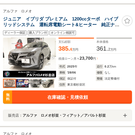
アルファ ロメオ
ジュニア イブリダ プレミアム 1200ccターボ ハイブ
リッドシステム 運転席電動シート&ヒーター 純正ナ
ビ ACC レーンキープ 衝突被害軽減 LEDライト
ディーラー保証
購入プラン付
オンライン相談可
パドルシフト パワーバックドア ワイヤレスチャー
ジ 純正18インチアルミ
支払総額
本体価格
385.
361.
6
2
万円
万円
23,700
残価ローン
月々
円
年式
2025
年
走行
0.2
万km
車検
'28/06
修復
なし
保証
保証付
整備
法定整備付
住所
東京都杉並区
無
在庫確認・見積依頼
料
販売店：
アルファ ロメオ杉並・フィアット／アバルト杉並
アルファ ロメオ