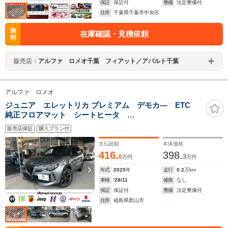
保証
保証付
整備
法定整備付
住所
千葉県千葉市中央区
無
在庫確認・見積依頼
料
販売店：
アルファ ロメオ千葉 フィアット／アバルト千葉
アルファ ロメオ
ジュニア エレットリカ プレミアム デモカ― ETC
純正フロアマット シートヒータ
applecarplay/AndroidAuto
販売店保証
購入プラン付
支払総額
本体価格
416.
398.
6
3
万円
万円
年式
2025
年
走行
0.2
万km
車検
'28/11
修復
なし
保証
保証付
整備
法定整備付
住所
福島県郡山市