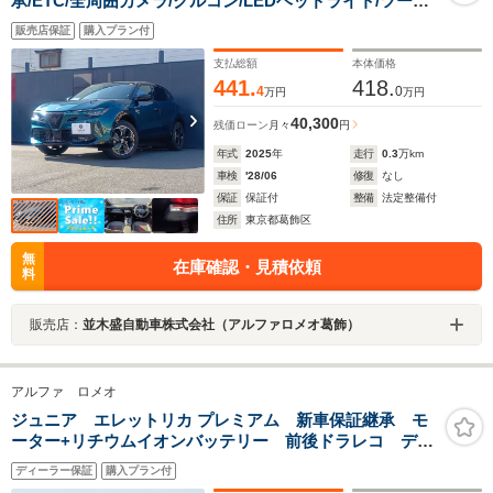
承/ETC/全周囲カメラ/クルコン/LEDヘッドライト/ツート
ンカラー/パドルシフト/1.2ターボ+ハイブリッド
販売店保証
購入プラン付
支払総額
本体価格
441.
418.
4
0
万円
万円
40,300
残価ローン
月々
円
年式
2025
年
走行
0.3
万km
車検
'28/06
修復
なし
保証
保証付
整備
法定整備付
住所
東京都葛飾区
無
在庫確認・見積依頼
料
販売店：
並木盛自動車株式会社（アルファロメオ葛飾）
アルファ ロメオ
ジュニア エレットリカ プレミアム 新車保証継承 モ
ーター+リチウムイオンバッテリー 前後ドラレコ デジ
タルミラー ETC DNAドライブモード アダプティブ
ディーラー保証
購入プラン付
クルコン コネクテッドナビ オートハイビームLED