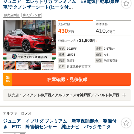
ジュニア エレットリカ プレミアム EV電気自動車/禁煙
車/テクノレザーシート(ヒータ付
き)/Carplay/AndroidAuto/Bluetooth/USB接続/Bカメラ/
販売店保証
購入プラン付
パワーバックドア/クルコン/ETC/前後ドラレコ/スマホ充
電/LEDマトリックスヘッドライト/純正18アルミ
支払総額
本体価格
430
410.
0
万円
万円
31,800
残価ローン
月々
円
年式
2025
年
走行
0.5
万km
車検
'28/08
修復
なし
保証
保証付
整備
法定整備付
住所
兵庫県神戸市西区
無
在庫確認・見積依頼
料
販売店：
フィアット神戸西／アルファロメオ神戸西／アバルト神戸西
アルファ ロメオ
ジュニア イブリダ プレミアム 新車保証継承 整備付
き ETC 障害物センサー 純正ナビ バックモニタ
ー 純正アルミホイール パワーシート Bluetooth