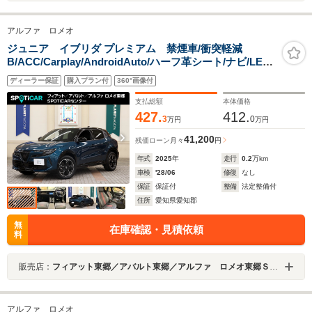
アルファ ロメオ
ジュニア イブリダ プレミアム 禁煙車/衝突軽減
B/ACC/Carplay/AndroidAuto/ハーフ革シート/ナビ/LED
ヘッドライト/スマートキー/アルミ/パワーシート/シート
ディーラー保証
購入プラン付
360°画像付
ヒーター/パワーテールゲート/クリアランスソナ
ー/Bluetoothオーディオ/
支払総額
本体価格
427.
412.
3
0
万円
万円
41,200
残価ローン
月々
円
年式
2025
年
走行
0.2
万km
車検
'28/06
修復
なし
保証
保証付
整備
法定整備付
住所
愛知県愛知郡
無
在庫確認・見積依頼
料
販売店：
フィアット東郷／アバルト東郷／アルファ ロメオ東郷ＳＰＯＴｉＣＡＲセンター
アルファ ロメオ