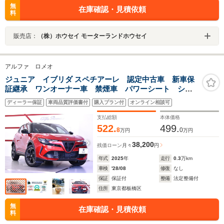
無
在庫確認・見積依頼
料
販売店：
（株）ホウセイ モーターランドホウセイ
アルファ ロメオ
ジュニア イブリダ スペチアーレ 認定中古車 新車保
証継承 ワンオーナー車 禁煙車 パワーシート シー
トヒーター パドルシフト アダプティブクルーズコン
ディーラー保証
車両品質評価書付
購入プラン付
オンライン相談可
トロール アップルカープレイ対応 アンドロイドオー
ト対応 ETC
支払総額
本体価格
522.
499.
8
0
万円
万円
38,200
残価ローン
月々
円
年式
2025
年
走行
0.3
万km
車検
'28/08
修復
なし
保証
保証付
整備
法定整備付
住所
東京都板橋区
無
在庫確認・見積依頼
料