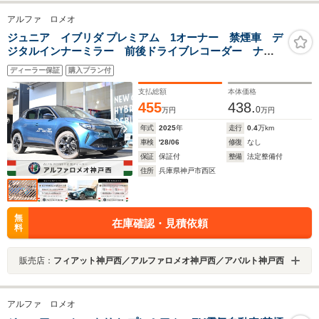
アルファ ロメオ
ジュニア イブリダ プレミアム 1オーナー 禁煙車 デ
ジタルインナーミラー 前後ドライブレコーダー ナ
ビ バックカメラ シルバーキャリパー 電動リアゲー
ディーラー保証
購入プラン付
ト
支払総額
本体価格
455
438.
0
万円
万円
年式
2025
年
走行
0.4
万km
車検
'28/06
修復
なし
保証
保証付
整備
法定整備付
住所
兵庫県神戸市西区
無
在庫確認・見積依頼
料
販売店：
フィアット神戸西／アルファロメオ神戸西／アバルト神戸西
アルファ ロメオ