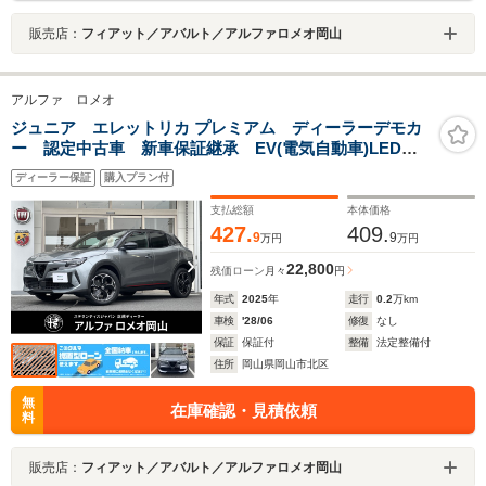
販売店：
フィアット／アバルト／アルファロメオ岡山
アルファ ロメオ
ジュニア エレットリカ プレミアム ディーラーデモカ
ー 認定中古車 新車保証継承 EV(電気自動車)LEDヘ
ッドライト ナビゲーションシステム 純正18インチア
ディーラー保証
購入プラン付
ルミホイール アルミスポーツペダル レザーステアリ
ング DNAドライブモード
支払総額
本体価格
427.
409.
9
9
万円
万円
22,800
残価ローン
月々
円
年式
2025
年
走行
0.2
万km
車検
'28/06
修復
なし
保証
保証付
整備
法定整備付
住所
岡山県岡山市北区
無
在庫確認・見積依頼
料
販売店：
フィアット／アバルト／アルファロメオ岡山