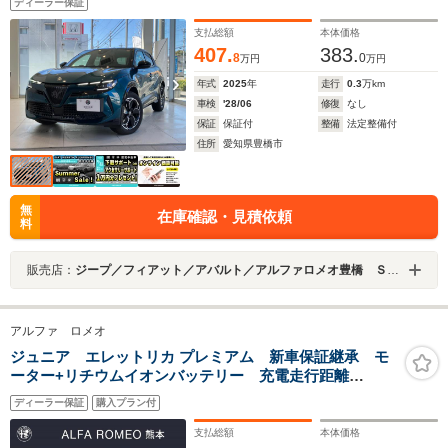
ディーラー保証
AppleCarplay/AndroidAuto
支払総額
本体価格
407.
383.
8
0
万円
万円
年式
2025
年
走行
0.3
万km
車検
'28/06
修復
なし
保証
保証付
整備
法定整備付
住所
愛知県豊橋市
無
在庫確認・見積依頼
料
販売店：
ジープ／フィアット／アバルト／アルファロメオ豊橋 ＳＰＯＴｉＣＡＲセンター 中京クライスラー（株）
アルファ ロメオ
ジュニア エレットリカ プレミアム 新車保証継承 モ
ーター+リチウムイオンバッテリー 充電走行距離
494km(WLTCモード) ETC DNAドライブモード アダ
ディーラー保証
購入プラン付
プティブクルコン コネクテッドナビ オートハイビー
ムLED バックカメラ 電動テールゲート
支払総額
本体価格