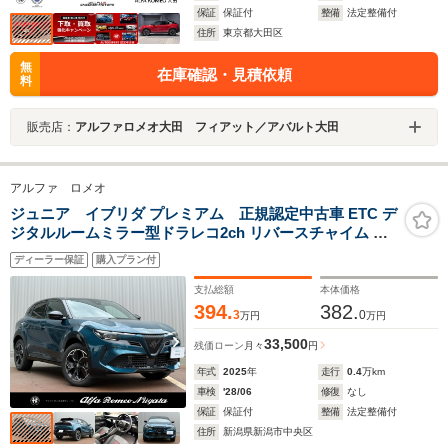
保証
保証付
整備
法定整備付
住所
東京都大田区
無
在庫確認・見積依頼
料
販売店：
アルファロメオ大田 フィアット／アバルト大田
アルファ ロメオ
ジュニア イブリダ プレミアム 正規認定中古車 ETC デ
ジタルルームミラー型ドラレコ2ch リバースチャイム ラ
ゲッジルームLEDランプ取付 フットイルミ取付 センタ
ディーラー保証
購入プラン付
ーディスプレイプロテクションフィルム取付 CarPlay パ
ドルシフト付 MTモード 禁煙
支払総額
本体価格
394.
382.
3
0
万円
万円
33,500
残価ローン
月々
円
年式
2025
年
走行
0.4
万km
車検
'28/06
修復
なし
保証
保証付
整備
法定整備付
住所
新潟県新潟市中央区