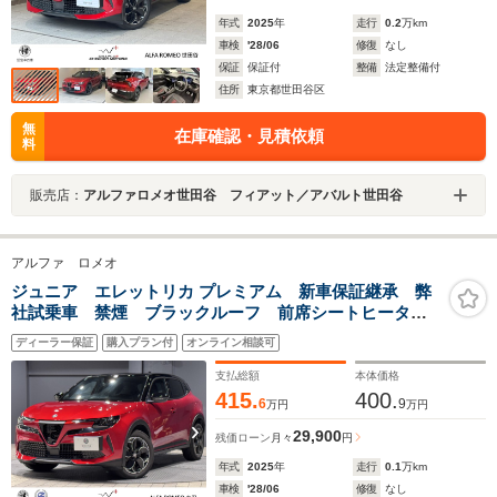
年式
2025
年
走行
0.2
万km
車検
'28/06
修復
なし
保証
保証付
整備
法定整備付
住所
東京都世田谷区
無
在庫確認・見積依頼
料
販売店：
アルファロメオ世田谷 フィアット／アバルト世田谷
アルファ ロメオ
ジュニア エレットリカ プレミアム 新車保証継承 弊
社試乗車 禁煙 ブラックルーフ 前席シートヒータ
ー ディスプレイオーディオ 衝突被害軽減ブレーキ
ディーラー保証
購入プラン付
オンライン相談可
アダプティブクルーズコントロール
支払総額
本体価格
415.
400.
6
9
万円
万円
29,900
残価ローン
月々
円
年式
2025
年
走行
0.1
万km
車検
'28/06
修復
なし