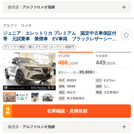
販売店：
アルファロメオ池袋
アルファ ロメオ
ジュニア エレットリカ プレミアム 認定中古車保証付
帯 元試乗車 禁煙車 EV車両 ブラックレザーシー
ト シートヒーター 電動パワーシート アダプティブ
ディーラー保証
購入プラン付
オンライン相談可
クルーズコントロール アップルカープレイ対応 アン
ドロイドオート対応 バックカメラ付
支払総額
本体価格
466.
449.
3
9
万円
万円
39,000
通常ローン
月々
円
年式
2025
年
走行
0.2
万km
車検
'28/06
修復
なし
保証
保証付
整備
法定整備付
住所
東京都板橋区
無
在庫確認・見積依頼
料
販売店：
アルファロメオ池袋