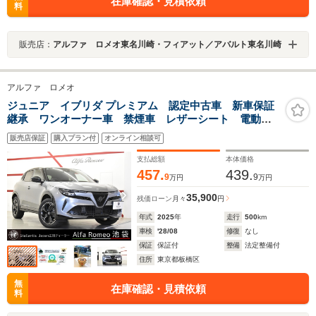
在庫確認・見積依頼
料
販売店：
アルファ ロメオ東名川崎・フィアット／アバルト東名川崎
アルファ ロメオ
ジュニア イブリダ プレミアム 認定中古車 新車保証
継承 ワンオーナー車 禁煙車 レザーシート 電動パ
ワーシート シートヒーター パドルシフト アダプテ
販売店保証
購入プラン付
オンライン相談可
ィブクルーズコントロール アップルカープレイ対応
アンドロイドオート対応 ETC
支払総額
本体価格
457.
439.
9
9
万円
万円
35,900
残価ローン
月々
円
年式
2025
年
走行
500
km
車検
'28/08
修復
なし
保証
保証付
整備
法定整備付
住所
東京都板橋区
無
在庫確認・見積依頼
料