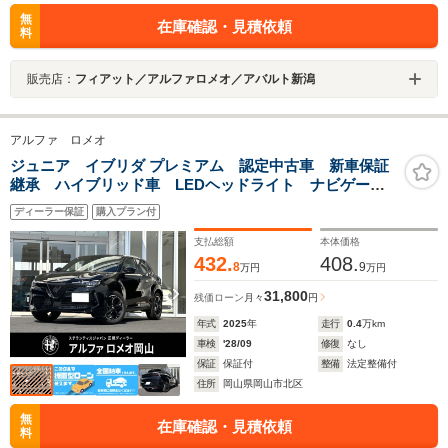
無
在庫確認・見積依頼
料
販売店：
フィアット／アルファロメオ／アバルト新潟
アルファ ロメオ
ジュニア イブリダ プレミアム 認定中古車 新車保証
継承 ハイブリッド車 LEDヘッドライト ナビゲーシ
ョンシステム 純正18インチアルミホイール アルミス
ディーラー保証
購入プラン付
ポーツペダル レザーステアリング DNAドライブモー
ド 取説 保証書 スペアキー
支払総額
本体価格
432.
408.
8
9
万円
万円
31,800
残価ローン
月々
円
年式
2025
年
走行
0.4
万km
車検
'28/09
修復
なし
保証
保証付
整備
法定整備付
住所
岡山県岡山市北区
無
在庫確認・見積依頼
料