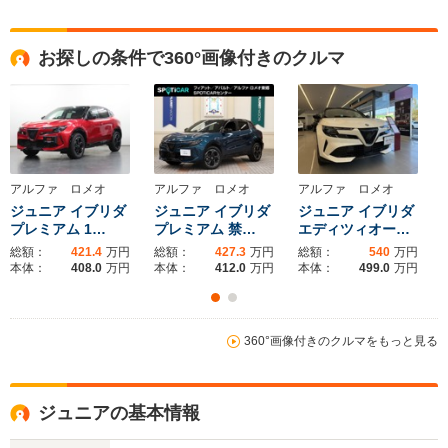
全高
全高
全高
お探しの条件で360°画像付きのクルマ
1.6m～1.62m
1.68m
1.44m
全幅
全幅
全幅
サイズ
1.84m
1.91m～1.96m
1.87m
全長
全長
(全長x全幅x全高)
4.52m～4.53m
4.69m～4.7m
4.64m
アルファ ロメオ
アルファ ロメオ
アルファ ロメオ
ジュニア イブリダ
ジュニア イブリダ
ジュニア イブリダ
プレミアム 1…
プレミアム 禁…
エディツィオー…
総額：
421.4
万円
総額：
427.3
万円
総額：
540
万円
ホイールベース
ホイールベース
ホイー
本体：
408.0
万円
本体：
412.0
万円
本体：
499.0
万円
-m
-m
14.1～16.7km/L
10.9～16.0km/L
12.1～17.
└市街地:11.5～
└市街地:8.0～
└市街地:8
360°画像付きのクルマをもっと見る
14.1km/L
12.1km/L
11.8km/L
WLTCモード
└郊外:14.8～
└郊外:10.9～
└郊外:11.
燃費
18.2km/L
16.4km/L
18.1km/L
ジュニアの基本情報
└高速道路:15.0～
└高速道路:13.0～
└高速道路:
17.8km/L
18.3km/L
20.6km/L