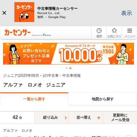
中古車情報カーセンサー
表示
Recruit Co., Ltd.
無料 － Google Play
履歴
お気に入り
メニュー
ジュニア(2025年06月～)の中古車・中古車情報
アルファ ロメオ ジュニア
一覧から探す
地図から探す
更新時に
42
絞り込み
並べ替え
台
メール受信
アルファ ロメオ