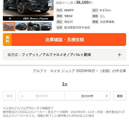
36,100
残価ローン
月々
円
年式
2025
年
走行
0.1
万km
車検
'28/12
修復
なし
保証
保証付
整備
法定整備無
住所
新潟県新潟市中央区
無
在庫確認・見積依頼
料
販売店：
フィアット／アルファロメオ／アバルト新潟
アルファ ロメオ ジュニア 2025年06月～（全国）の中古車
1
/2
最初
前の30件
次の30件
最後
※人気のクルマは平均1ヶ月で掲載終了
物件数合計1万台以上のメーカー｜算出データ期間：2024年9月～11月｜内容：物件数合計1万
台以上のメーカーのうち、掲載が終了した物件数が1,000台以上の場合