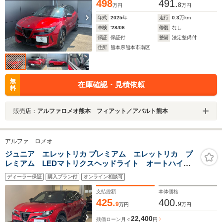
498
491.
8
万円
万円
年式
2025
年
走行
0.3
万km
車検
'28/06
修復
なし
保証
保証付
整備
法定整備付
住所
熊本県熊本市南区
無
在庫確認・見積依頼
料
販売店：
アルファロメオ熊本 フィアット／アバルト熊本
アルファ ロメオ
ジュニア エレットリカ プレミアム エレットリカ プ
レミアム LEDマトリクスヘッドライト オートハイビ
ーム ファブリック/テクノレザーシート リアパーキン
ディーラー保証
購入プラン付
オンライン相談可
グカメラ 衝突被害軽減ブレーキ アダプティブクルー
ズコントロール
支払総額
本体価格
425.
400.
9
9
万円
万円
22,400
残価ローン
月々
円