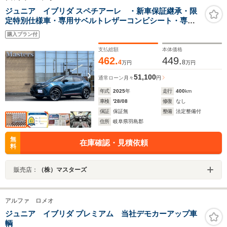
ジュニア イブリダ スペチアーレ ・新車保証継承・限
定特別仕様車・専用サベルトレザーコンビシート・専用
アルカンターラ内装・プログレッソグリル・ガラスサン
購入プラン付
ルーフ・パワーシート・パワーバックドア・前後ドラレ
コ・ETC2.0・レーダー探知機・禁煙
支払総額
本体価格
462.
449.
4
8
万円
万円
51,100
通常ローン
月々
円
年式
2025
年
走行
400
km
車検
'28/08
修復
なし
保証
保証無
整備
法定整備付
住所
岐阜県羽島郡
無
在庫確認・見積依頼
料
販売店：
（株）マスターズ
アルファ ロメオ
ジュニア イブリダ プレミアム 当社デモカーアップ車
輌