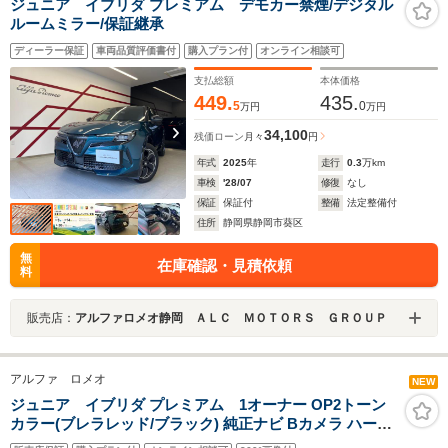
ジュニア イブリダ プレミアム デモカー禁煙/デジタル
ルームミラー/保証継承
ディーラー保証
車両品質評価書付
購入プラン付
オンライン相談可
支払総額
本体価格
449.
435.
5
0
万円
万円
34,100
残価ローン
月々
円
年式
2025
年
走行
0.3
万km
車検
'28/07
修復
なし
保証
保証付
整備
法定整備付
住所
静岡県静岡市葵区
無
在庫確認・見積依頼
料
販売店：
アルファロメオ静岡 ＡＬＣ ＭＯＴＯＲＳ ＧＲＯＵＰ
アルファ ロメオ
NEW
ジュニア イブリダ プレミアム 1オーナー OP2トーン
カラー(ブレラレッド/ブラック) 純正ナビ Bカメラ ハーフ
レザー Frシートヒーター 障害物センサー ACC BSM LKA