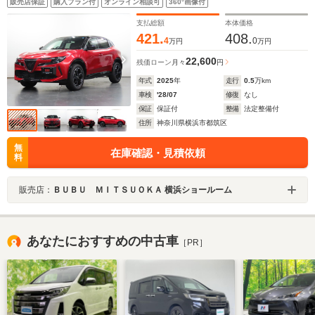
販売店保証
購入プラン付
オンライン相談可
360°画像付
TSR ワイヤレスチャージ レザーステアリング 純正18イン
チAW Pテールゲート
支払総額
本体価格
421.
408.
4
0
万円
万円
22,600
残価ローン
月々
円
年式
2025
年
走行
0.5
万km
車検
'28/07
修復
なし
保証
保証付
整備
法定整備付
住所
神奈川県横浜市都筑区
無
在庫確認・見積依頼
料
販売店：
ＢＵＢＵ ＭＩＴＳＵＯＫＡ 横浜ショールーム
あなたにおすすめの中古車
［PR］