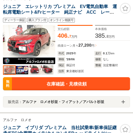
ジュニア エレットリカ プレミアム EV電気自動車 運
転席電動シート&Frヒーター 純正ナビ ACC レーン
キープ 衝突被害軽減 LEDライト パワーバックド
ディーラー保証
購入プラン付
オンライン相談可
ア ワイヤレスチャージ 純正18インチアルミ
支払総額
本体価格
406.
385.
7
8
万円
万円
27,200
残価ローン
月々
円
年式
2025
年
走行
0.1
万km
車検
'28/06
修復
なし
保証
保証付
整備
法定整備付
住所
東京都杉並区
無
在庫確認・見積依頼
料
販売店：
アルファ ロメオ杉並・フィアット／アバルト杉並
アルファ ロメオ
ジュニア イブリダ プレミアム 当社試乗車/新車保証継