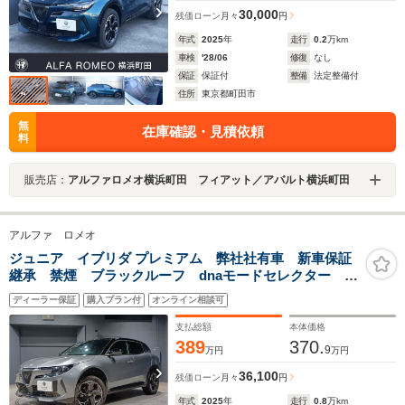
30,000
残価ローン
月々
円
年式
2025
年
走行
0.2
万km
車検
'28/06
修復
なし
保証
保証付
整備
法定整備付
住所
東京都町田市
無
在庫確認・見積依頼
料
販売店：
アルファロメオ横浜町田 フィアット／アバルト横浜町田
アルファ ロメオ
ジュニア イブリダ プレミアム 弊社社有車 新車保証
継承 禁煙 ブラックルーフ dnaモードセレクター シ
ートヒーター 運転席パワーシート 衝突被害軽減ブレ
ディーラー保証
購入プラン付
オンライン相談可
ーキ ブラインドスポットモニタ― パーキングセンサ
ー バックカメラ
支払総額
本体価格
389
370.
9
万円
万円
36,100
残価ローン
月々
円
年式
2025
年
走行
0.8
万km