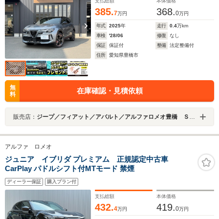
支払総額
本体価格
385.
368.
7
0
万円
万円
年式
2025
年
走行
0.4
万km
車検
'28/06
修復
なし
保証
保証付
整備
法定整備付
住所
愛知県豊橋市
無
在庫確認・見積依頼
料
販売店：
ジープ／フィアット／アバルト／アルファロメオ豊橋 ＳＰＯＴｉＣＡＲセンター 中京クライスラー（株）
アルファ ロメオ
ジュニア イブリダ プレミアム 正規認定中古車
CarPlay パドルシフト付MTモード 禁煙
ディーラー保証
購入プラン付
支払総額
本体価格
432.
419.
4
0
万円
万円