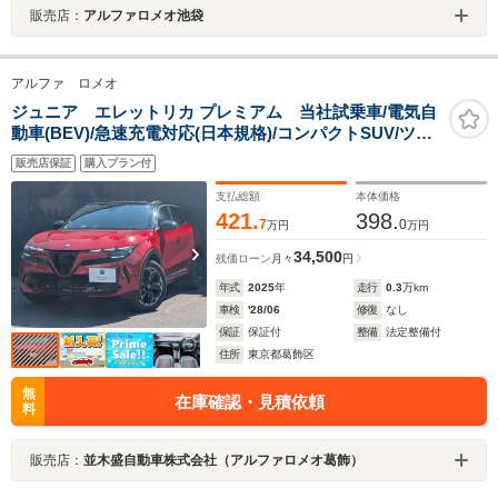
販売店：
アルファロメオ池袋
アルファ ロメオ
ジュニア エレットリカ プレミアム 当社試乗車/電気自
動車(BEV)/急速充電対応(日本規格)/コンパクトSUV/ツー
トンカラー/
販売店保証
購入プラン付
支払総額
本体価格
421.
398.
7
0
万円
万円
34,500
残価ローン
月々
円
年式
2025
年
走行
0.3
万km
車検
'28/06
修復
なし
保証
保証付
整備
法定整備付
住所
東京都葛飾区
無
在庫確認・見積依頼
料
販売店：
並木盛自動車株式会社（アルファロメオ葛飾）