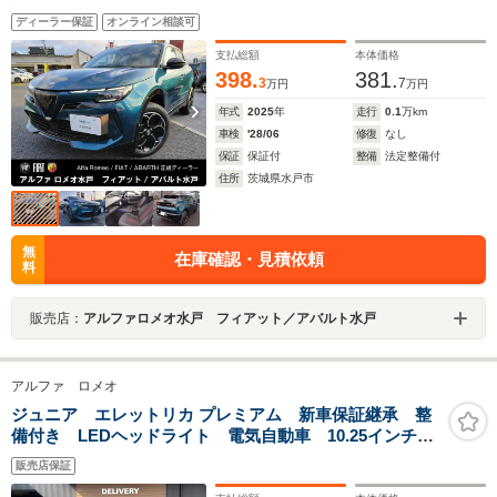
ディーラー保証
オンライン相談可
支払総額
本体価格
398.
381.
3
7
万円
万円
年式
2025
年
走行
0.1
万km
車検
'28/06
修復
なし
保証
保証付
整備
法定整備付
住所
茨城県水戸市
無
在庫確認・見積依頼
料
販売店：
アルファロメオ水戸 フィアット／アバルト水戸
アルファ ロメオ
ジュニア エレットリカ プレミアム 新車保証継承 整
備付き LEDヘッドライト 電気自動車 10.25インチタ
ッチパネルモニター アップルカープレイ アンドロイ
販売店保証
ドオート 電動リアゲート