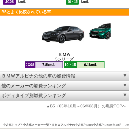
JC08
-km/L
10・15
-km/L
B5とよく比較されている車
ＢＭＷ
5シリーズ
JC08
7.8km/L
10・15
6.1km/L
ＢＭＷアルピナの他の車の燃費情報
他のメーカーの燃費ランキング
ボディタイプ別燃費ランキング
▲B5（05年10月～06年08月）の燃費TOPへ
中古車トップ
中古車メーカー一覧
ＢＭＷアルピナの中古車
B5の中古車
B5(05年10月～0