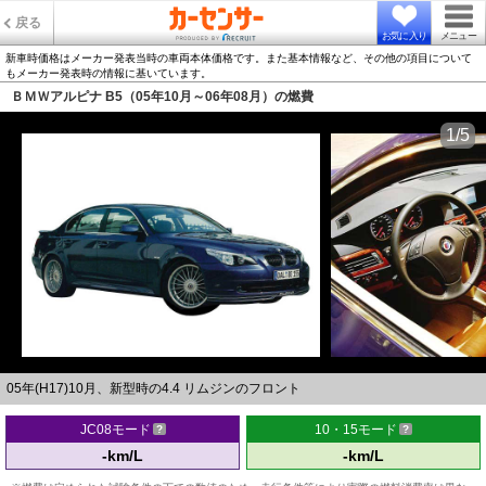
戻る
お気に入り
メニュー
新車時価格はメーカー発表当時の車両本体価格です。また基本情報など、その他の項目について
もメーカー発表時の情報に基いています。
ＢＭＷアルピナ B5（05年10月～06年08月）の燃費
1/5
05年(H17)10月、新型時の4.4 リムジンのフロント
JC08モード
10・15モード
-km/L
-km/L