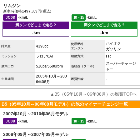
リムジン
新車時価格
1497.3
万円(税込)
JC08
-km/L
10・15
-km/L
満タンでどこまで走る？
満タンでどこまで走る？
-km
-km
ハイオク
使用燃料
4398cc
排気量
エンジン
ガソリン
フロア6AT
FR
ミッション
駆動方式
スーパーチャージ
510ps/5500rpm
最大出力
過給器（ターボ）
ャー
2005年10月～200
-
生産期間
燃費性能
6年08月
▲B5（05年10月～06年08月）の燃費TOPへ
B5（05年10月～06年08月モデル）の他のマイナーチェンジ一覧
2007年10月～2010年06月モデル
JC08
-km/L
10・15
-km/L
2006年09月～2007年09月モデル