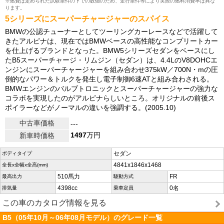
※燃費は定められた試験条件の下での数値のため、走行条件等により実際の燃料消費率は異な
ります。
5シリーズにスーパーチャージャーのスパイス
BMWの公認チューナーとしてツーリングカーレースなどで活躍して
きたアルピナは、現在ではBMWベースの高性能なコンプリートカー
を仕上げるブランドとなった。BMW5シリーズセダンをベースにし
たB5スーパーチャージ・リムジン（セダン）は、4.4LのV8DOHCエ
ンジンにスーパーチャージャーを組み合わせ375kW／700N・mの圧
倒的なパワー＆トルクを発生し電子制御6速ATと組み合わされる。
BMWエンジンのバルブトロニックとスーパーチャージャーの強力な
コラボを実現したのがアルピナらしいところ。オリジナルの前後ス
ポイラーなどがノーマルの違いを強調する。(2005.10)
中古車価格
---
1497
万円
新車時価格
セダン
ボディタイプ
4841x1846x1468
全長x全幅x全高(mm)
510馬力
FR
最高出力
駆動方式
4398cc
0名
排気量
乗車定員
この車のカタログ情報を見る
B5（05年10月～06年08月モデル）のグレード一覧