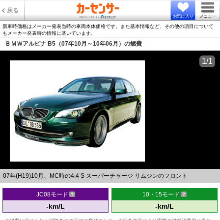
戻る
お気に入り
メニュー
新車時価格はメーカー発表当時の車両本体価格です。また基本情報など、その他の項目について
もメーカー発表時の情報に基いています。
ＢＭＷアルピナ B5（07年10月～10年06月）の燃費
1/1
07年(H19)10月、MC時の4.4 S スーパーチャージ リムジンのフロント
JC08モード
10・15モード
-km/L
-km/L