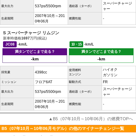
スーパーチャージ
537ps/5500rpm
最大出力
過給器（ターボ）
ャー
2007年10月～201
-
生産期間
燃費性能
0年06月
S スーパーチャージ リムジン
新車時価格
1697
万円(税込)
JC08
-km/L
10・15
-km/L
満タンでどこまで走る？
満タンでどこまで走る？
-km
-km
ハイオク
使用燃料
4398cc
排気量
エンジン
ガソリン
フロア6AT
FR
ミッション
駆動方式
スーパーチャージ
537ps/5500rpm
最大出力
過給器（ターボ）
ャー
2007年10月～201
-
生産期間
燃費性能
0年06月
▲B5（07年10月～10年06月）の燃費TOPへ
B5（07年10月～10年06月モデル）の他のマイナーチェンジ一覧