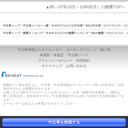
▲B5（07年10月～10年06月）の燃費TOPへ
中古車トップ
中古車メーカー一覧
ＢＭＷアルピナの中古車
B5の中古車
B5(07年10月～1
中古車トップ
燃費ランキング
ＢＭＷアルピナの燃費ランキング
B5の燃費
B5(07年10月～
中古車情報ならカーセンサー
カーセンサーエッジ・輸入車
車買取・車査定
中古車リース
プライバシーポリシー
利用規約
サイトマップ
お問い合わせ
燃費のいい車を探すなら、中古車・中古車情報のカーセンサー！B5（07年10月～10年
06月モデル）の燃費が分かります。
お気に入りのB5モデルやグレードを見つけたら、お得・納得の中古車探し。豊富な
B5（07年10月～10年06月モデル）中古車情報の中から様々な条件で中古車検索ができ
ます。
カーセンサーはあなたの車選びをサポートします！
中古車を検索する