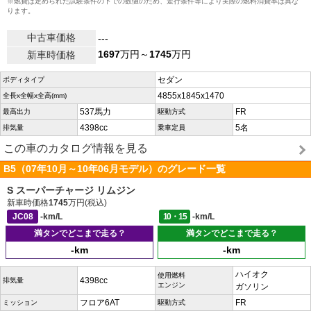
※燃費は定められた試験条件の下での数値のため、走行条件等により実際の燃料消費率は異な
ります。
中古車価格
---
1697
万円～
1745
万円
新車時価格
セダン
ボディタイプ
4855x1845x1470
全長x全幅x全高(mm)
537馬力
FR
最高出力
駆動方式
4398cc
5名
排気量
乗車定員
この車のカタログ情報を見る
B5（07年10月～10年06月モデル）のグレード一覧
S スーパーチャージ リムジン
新車時価格
1745
万円(税込)
JC08
-km/L
10・15
-km/L
満タンでどこまで走る？
満タンでどこまで走る？
-km
-km
ハイオク
使用燃料
4398cc
排気量
エンジン
ガソリン
フロア6AT
FR
ミッション
駆動方式