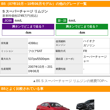
B5（07年10月～10年06月モデル）の他のグレード一覧
S スーパーチャージ リムジン
新車時価格
1745
万円(税込)
JC08
-km/L
10・15
-km/L
満タンでどこまで走る？
満タンでどこまで走る？
-km
-km
ハイオク
使用燃料
4398cc
排気量
エンジン
ガソリン
フロア6AT
FR
ミッション
駆動方式
スーパーチャージ
537ps/5500rpm
最大出力
過給器（ターボ）
ャー
2007年10月～201
-
生産期間
燃費性能
0年06月
▲B5 S スーパーチャージ リムジンの燃費TOPへ
B5とよく比較されている車