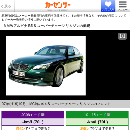
戻る
お気に入り
メニュー
新車時価格はメーカー発表当時の車両本体価格です。また基本情報など、その他の項目について
もメーカー発表時の情報に基いています。
ＢＭＷアルピナ B5 S スーパーチャージ リムジンの燃費
1/1
07年(H19)10月、MC時の4.4 S スーパーチャージ リムジンのフロント
JC08モード
10・15モード
-km/L(70L)
-km/L(70L)
満タン
でどこまで走る？
満タン
でどこまで走る？