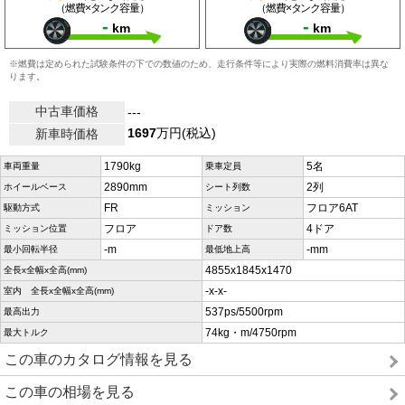
（燃費×タンク容量）
（燃費×タンク容量）
-
-
km
km
※燃費は定められた試験条件の下での数値のため、走行条件等により実際の燃料消費率は異な
ります。
中古車価格
---
1697
万円(税込)
新車時価格
1790kg
5名
車両重量
乗車定員
2890mm
2列
ホイールベース
シート列数
FR
フロア6AT
駆動方式
ミッション
フロア
4ドア
ミッション位置
ドア数
-m
-mm
最小回転半径
最低地上高
4855x1845x1470
全長x全幅x全高(mm)
-x-x-
室内 全長x全幅x全高(mm)
537ps/5500rpm
最高出力
74kg・m/4750rpm
最大トルク
この車のカタログ情報を見る
この車の相場を見る