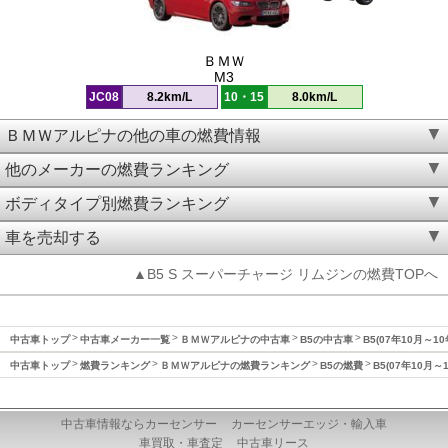
ＢＭＷ
M3
JC08
8.2km/L
10・15
8.0km/L
ＢＭＷアルピナの他の車の燃費情報
他のメーカーの燃費ランキング
ボディタイプ別燃費ランキング
車を売却する
▲B5 S スーパーチャージ リムジンの燃費TOPへ
中古車トップ
中古車メーカー一覧
ＢＭＷアルピナの中古車
B5の中古車
B5(07年10月～1
中古車トップ
燃費ランキング
ＢＭＷアルピナの燃費ランキング
B5の燃費
B5(07年10月～
中古車情報ならカーセンサー
カーセンサーエッジ・輸入車
車買取・車査定
中古車リース