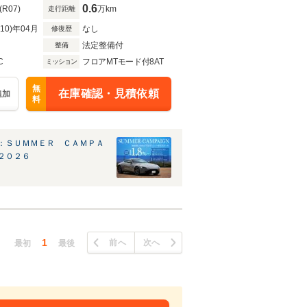
0.6
(R07)
万km
走行距離
R10)年04月
なし
修復歴
法定整備付
整備
C
フロアMTモード付8AT
ミッション
無
在庫確認・見積依頼
追加
料
：ＳＵＭＭＥＲ ＣＡＭＰＡ
２０２６
1
前へ
次へ
最初
最後