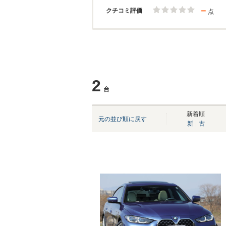
－
クチコミ評価
点
2
台
新着順
元の並び順に戻す
新
古