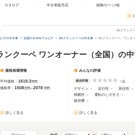
カタログ
中古車販売店
保険/ローン/他
B4グランク
ピナの中古車
全国のＢＭＷアルピナ
B4グランクーペの中古車
B4グランクーペ・ワンオ
グランクーペ ワンオーナー（全国）の中
価格相場情報
みんなの評価
-
1619.3
総合評価
平均価格：
点
万円
1508
2078
価格帯：
万円～
万円
デザイン:
-
走行性:
-
居住性:
-
積載性:
-
運転のしやすさ:
-
維持費:
-
詳しく見る
詳しく見る