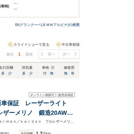
---
新車時)
---
B4グランクーペ(ＢＭＷアルピナ)の燃費
スライドショーで見る
中古車相場
1
前へ
次へ
最初
最後
走行距離
排気量
車検
修復歴
多
少
多
少
付
無
無
有
オンライン相談可
販売店保証
ー 新車保証 レーザーライト
フルレザーメリノ 鍛造20AW
ョナル HUD ACC ア
１オーナー 新車保証 レーザーライト カーブドディスプレイ 鍛造20AWｈａｒｍａｎ／ｋａｒｄｏｎ フルレザーメリノ 高性能ブレーキ ＨＵＤ ACC パノラマSR Pトランク
1.2
(R05)
万km
走行距離