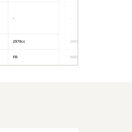
-
-
-
2979cc
2993cc
29
FR
4WD
4W