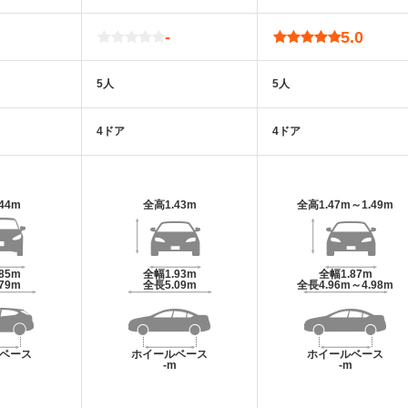
-
5.0
5人
5人
4ドア
4ドア
.44m
全高
1.43m
全高
1.47m～1.49m
.85m
全幅
1.93m
全幅
1.87m
.79m
全長
5.09m
全長
4.96m～4.98m
ベース
ホイールベース
ホイールベース
m
-m
-m