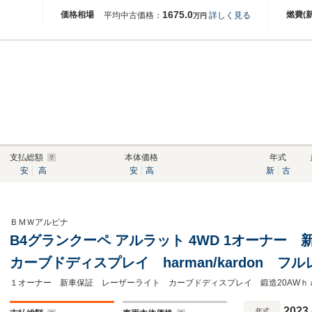
1675.0
価格相場
燃費(
平均中古価格：
詳しく見る
万円
支払総額
本体価格
年式
安
高
安
高
新
古
ＢＭＷアルピナ
B4グランクーペ アルラット 4WD 1オーナ
カーブドディスプレイ harman/kardon 
OPブレーキ ドライビングアシストプロフェッシ
クティブプロテクション Pトランク
2023
年式