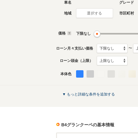
車名
グレード
地域
市区町村
選択する
価格
下限なし
〜
ローン月々支払い価格
ローン頭金（上限）
本体色
▼ もっと詳細な条件を追加する
B4グランクーペ
の基本情報