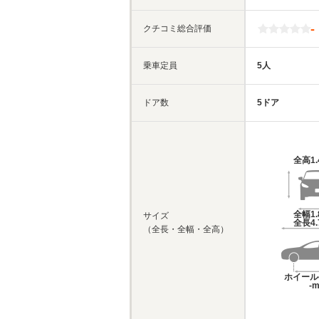
-
クチコミ総合評価
乗車定員
5人
ドア数
5ドア
全高
1
全幅
1
サイズ
全長
4
（全長・全幅・全高）
ホイール
-