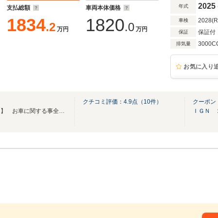
2025
年式
支払総額
車両本体価格
1834
1820
2028(
車検
.2
.0
万円
万円
保証付
保証
3000C
排気量
お気に入り
クチコミ評価：
4.9
点（
10
件）
クーポン
【トータルカーライフサポート】 お車に関する事全てをサポート致します。
ＩＧＮ 