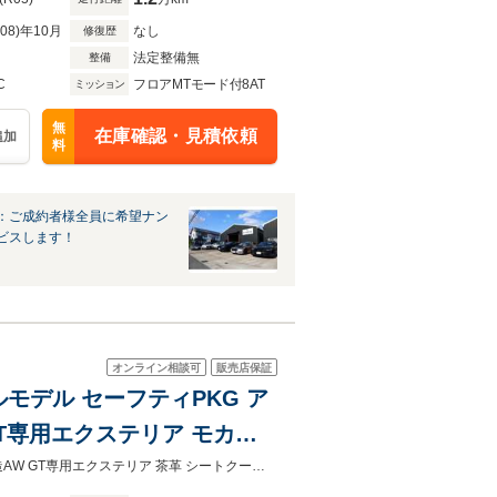
R08)年10月
なし
修復歴
法定整備無
整備
C
フロアMTモード付8AT
ミッション
無
在庫確認・見積依頼
追加
料
：ご成約者様全員に希望ナン
ビスします！
オンライン相談可
販売店保証
ルモデル セーフティPKG ア
GT専用エクステリア モカレ
GT 右H 1オーナー車 セーフティPKG アルピナデコ/オロ・テクニコ 20インチ鍛造AW GT専用エクステリア 茶革 シートクーラー HUD TV サラウンドビュー ドライビングアシスト 新車保証