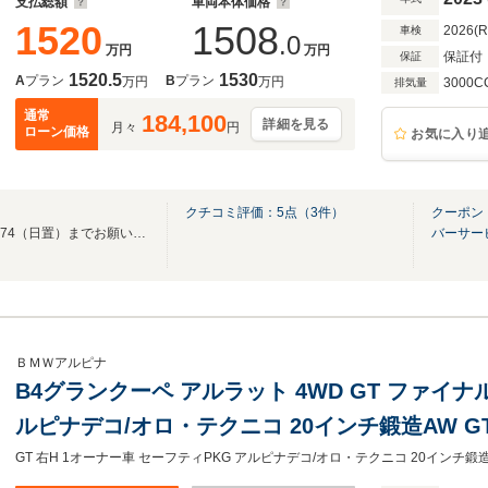
支払総額
車両本体価格
1520
1508
2026(
車検
.0
万円
万円
保証付
保証
1520.5
1530
A
プラン
B
プラン
万円
万円
3000C
排気量
通常
184,100
詳細を見る
月々
円
ローン価格
お気に入り
クチコミ評価：
5
点（
3
件）
クーポン
お問合せはコチラ090-7687-1574（日置）までお願いします。
バーサー
ＢＭＷアルピナ
B4グランクーペ アルラット 4WD GT ファイナ
ルピナデコ/オロ・テクニコ 20インチ鍛造AW 
ザー シートベンチレーター/ヒーター 1オーナー