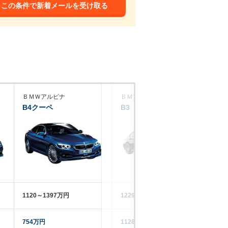
この条件で新着メールを受け取る
ＢＭＷアルピナ
ＢＭＷアルピナ
Ｂ
B4クーペ
B3
XD
1120～1397万円
1229～1258万円
13
754万円
1128.1万円
12