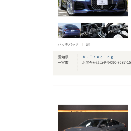
ハッチバック
紺
愛知県
ｈ．Ｔｒａｄｉｎｇ
一宮市