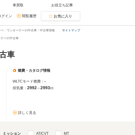
車買取
お役立ち記事
ログイン
閲覧履歴
お気に入り
ーペ・ワンオーナーの中古車・中古車情報
サイトマップ
ーナーの中古車
古車
燃費・カタログ情報
-
WLTCモード燃費：
2992
2993
排気量：
～
cc
詳しく見る
ミッション
AT/CVT
MT