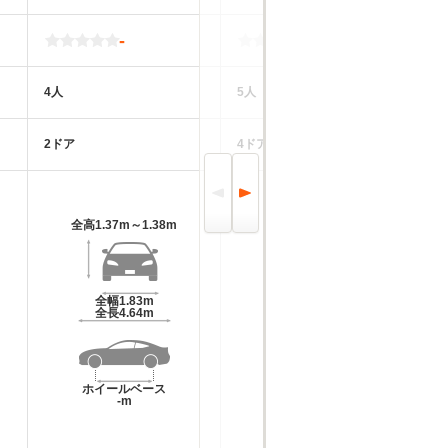
-
-
4人
5人
5
2ドア
4ドア
5
全高
1.37m～1.38m
全高
1.44m
全幅
1.83m
全幅
1.83m
全長
4.64m
全長
4.72m
ホイールベース
ホイールベース
-m
-m