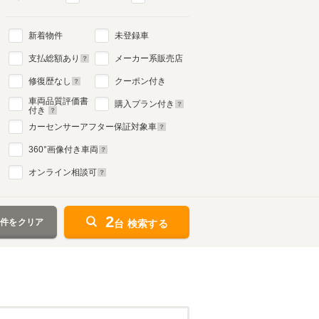
新着物件
未登録車
支払総額あり
メーカー系販売店
修復歴なし
クーポン付き
車両品質評価書
購入プラン付き
付き
カーセンサーアフター保証対象車
360
°画像付き車両
オンライン相談可
2
条件をクリア
台 検索する