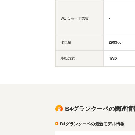
WLTCモード燃費
-
排気量
2993cc
駆動方式
4WD
B4グランクーペの関連情
B4グランクーペの最新モデル情報