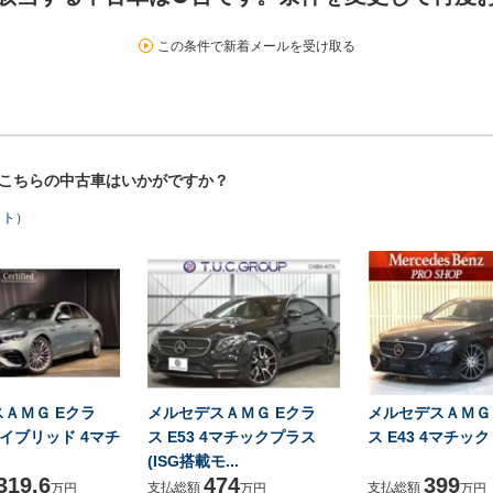
この条件で新着メールを受け取る
！こちらの中古車はいかがですか？
ット）
ＡＭＧ Eクラ
メルセデスＡＭＧ Eクラ
メルセデスＡＭＧ
 ハイブリッド 4マチ
ス E53 4マチックプラス
ス E43 4マチック
(ISG搭載モ...
319.6
474
399
支払総額
支払総額
万円
万円
万円