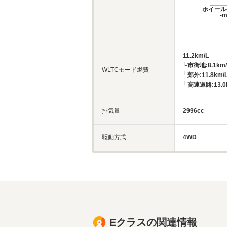
ホイール
-
11.2km/L
└市街地:8.1km/
WLTCモード燃費
└郊外:11.8km/
└高速道路:13.0
排気量
2996cc
駆動方式
4WD
Eクラスの関連情報