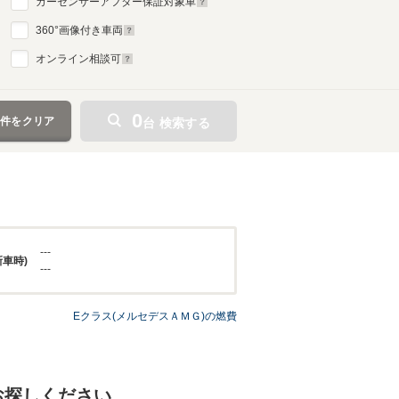
カーセンサーアフター保証対象車
360
°画像付き車両
オンライン相談可
0
条件をクリア
台 検索する
---
新車時)
---
Eクラス(メルセデスＡＭＧ)の燃費
お探しください。