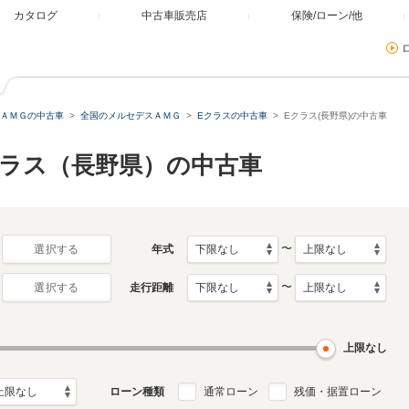
カタログ
中古車販売店
保険/ローン/他
ＡＭＧの中古車
全国のメルセデスＡＭＧ
Eクラスの中古車
Eクラス(長野県)の中古車
クラス（長野県）の中古車
〜
年式
選択する
〜
走行距離
選択する
上限なし
ローン種類
通常ローン
残価・据置ローン