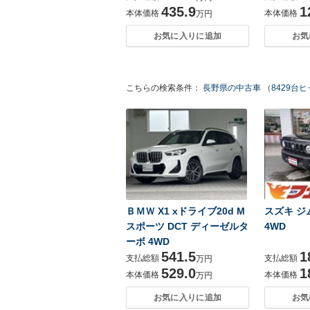
435.9
1
本体価格
本体価格
万円
お気に入りに追加
お気
こちらの検索条件：
長野県の中古車 （8429台
ＢＭＷ X1 xドライブ20d M
スズキ ジム
スポーツ DCT ディーゼルタ
4WD
ーボ 4WD
541.5
1
支払総額
支払総額
万円
529.0
1
本体価格
本体価格
万円
お気に入りに追加
お気