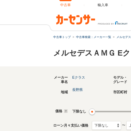
中古車
輸入車
中古車トップ
中古車検索：メーカー一覧
メルセデス
メルセデスＡＭＧ E
メーカー
Eクラス
モデル・
車名
グレード
長野県
地域
市区町村
価格
下限なし
〜
ローン月々支払い価格