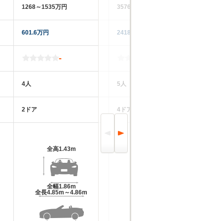
1268～1535万円
3576～4040万円
12
601.6万円
2418.2万円
57
-
-
4人
5人
5
2ドア
4ドア
4
全高
1.43m
全高
1.52m
全幅
1.86m
全幅
1.92m
全長
4.85m～4.86m
全長
5.34m