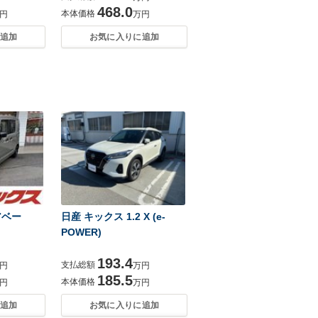
468.0
本体価格
円
万円
追加
お気に入りに追加
アベー
日産 キックス 1.2 X (e-
POWER)
193.4
支払総額
円
万円
185.5
本体価格
円
万円
追加
お気に入りに追加