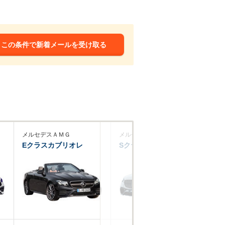
この条件で新着メールを受け取る
メルセデスＡＭＧ
メルセデスＡＭＧ
メ
Eクラスカブリオレ
Sクラス
C