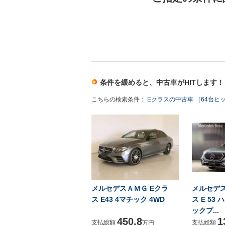
条件を緩めると、中古車がHITします
こちらの検索条件：
Eクラスの中古車 （64台ヒ
メルセデスＡＭＧ Eクラ
メルセデス
ス E43 4マチック 4WD
ス E 53
ックプ...
450.8
1
支払総額
支払総額
万円