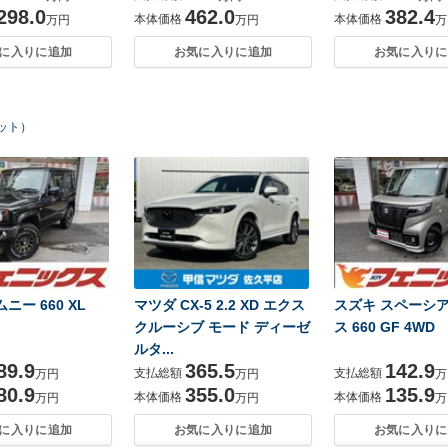
298.0
462.0
382.4
本体価格
本体価格
万円
万円
万
に入りに追加
お気に入りに追加
お気に入りに
ヒット）
ニー 660 XL
マツダ CX-5 2.2 XD エクス
スズキ スペーシ
クルーシブ モード ディーゼ
ス 660 GF 4WD
ルタ...
89.9
365.5
142.9
支払総額
支払総額
万円
万円
万
80.9
355.0
135.9
本体価格
本体価格
万円
万円
万
に入りに追加
お気に入りに追加
お気に入りに