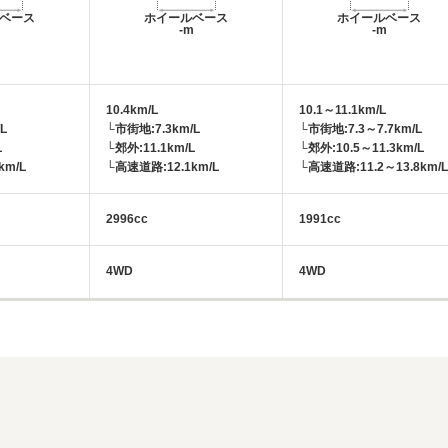
ベース
ホイールベース
ホイールベース
m
-m
-m
10.4km/L
10.1～11.1km/L
L
└市街地:7.3km/L
└市街地:7.3～7.7km/L
L
└郊外:11.1km/L
└郊外:10.5～11.3km/L
km/L
└高速道路:12.1km/L
└高速道路:11.2～13.8km/L
2996cc
1991cc
4WD
4WD