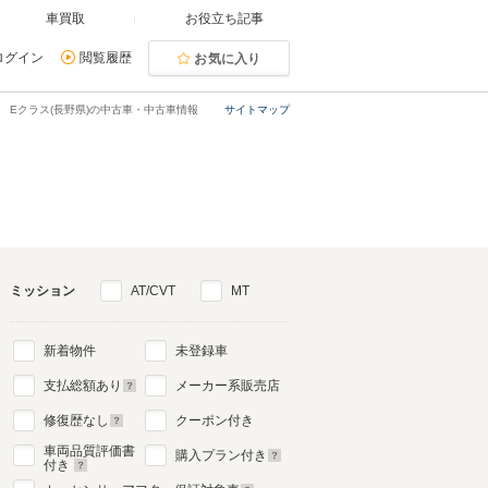
車買取
お役立ち記事
ログイン
閲覧履歴
お気に入り
Eクラス(長野県)の中古車・中古車情報
サイトマップ
ミッション
AT/CVT
MT
新着物件
未登録車
支払総額あり
メーカー系販売店
修復歴なし
クーポン付き
車両品質評価書
購入プラン付き
付き