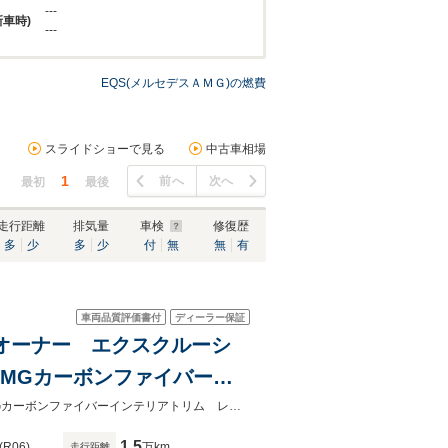
---
新車時)
---
EQS(メルセデスＡＭＧ)の燃費
スライドショーで見る
中古車相場
1
前へ
次へ
最初
最後
走行距離
排気量
車検
修復歴
多
少
多
少
付
無
無
有
車両品質評価書付
ディーラー保証
 ワンオーナー エクスクルーシ
MGカーボンファイバーイ
ベンチレーション 純正ドラ
ワンオーナー エクスクルーシブパッケージ リアコンフォートパッケージAMGカーボンファイバーインテリアトリム レーダーセーフティ シートベンチレーション 純正ドラレコ前後
1.5
(R06)
万km
走行距離