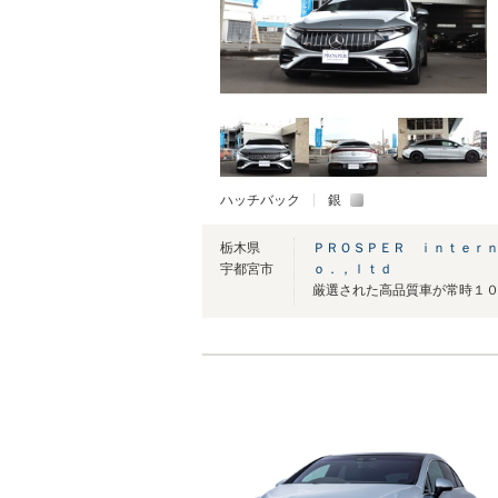
ハッチバック
銀
栃木県
ＰＲＯＳＰＥＲ ｉｎｔｅｒ
宇都宮市
ｏ．，ｌｔｄ
厳選された高品質車が常時１０