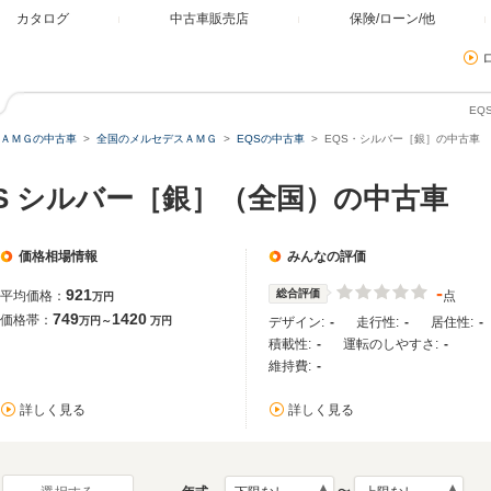
カタログ
中古車販売店
保険/ローン/他
EQ
ＡＭＧの中古車
全国のメルセデスＡＭＧ
EQSの中古車
EQS・シルバー［銀］の中古車
S シルバー［銀］（全国）の中古車
価格相場情報
みんなの評価
-
921
総合評価
平均価格：
点
万円
749
1420
価格帯：
万円～
万円
デザイン:
-
走行性:
-
居住性:
-
積載性:
-
運転のしやすさ:
-
維持費:
-
詳しく見る
詳しく見る