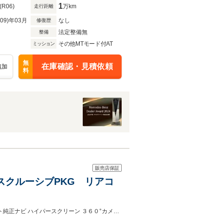
1
(R06)
万km
走行距離
R09)年03月
なし
修復歴
法定整備無
整備
その他MTモード付AT
ミッション
無
在庫確認・見積依頼
追加
料
販売店保証
 エクスクルーシブPKG リアコ
エクスクルーシブPKG リアコンフォートPKG サンルーフ ブラックレザーシート純正ナビ ハイパースクリーン ３６０°カメラ ＴＶ シートヒーター＆クーラー ＨＵＤ 純正ＡＭＧ２１ＡＷ