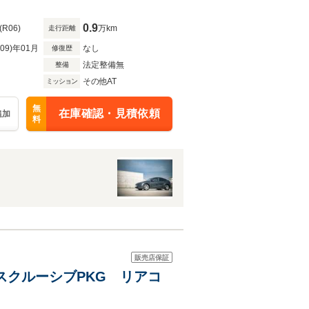
ルセグTV
0.9
(R06)
万km
走行距離
R09)年01月
なし
修復歴
法定整備無
整備
その他AT
ミッション
無
在庫確認・見積依頼
追加
料
販売店保証
 エクスクルーシブPKG リアコ