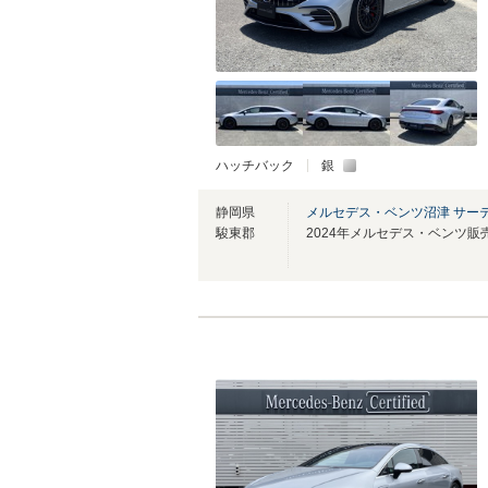
ハッチバック
銀
静岡県
メルセデス・ベンツ沼津 サー
駿東郡