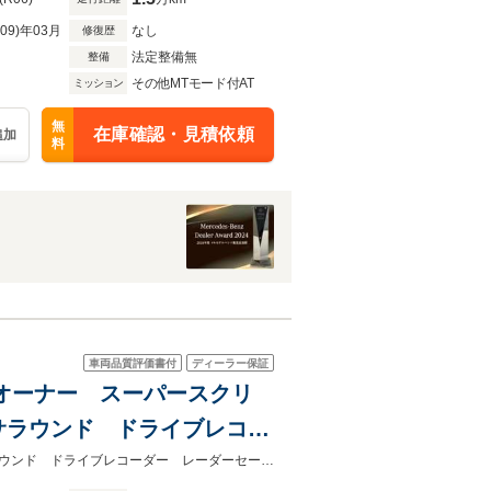
R09)年03月
なし
修復歴
法定整備無
整備
その他MTモード付AT
ミッション
無
在庫確認・見積依頼
追加
料
車両品質評価書付
ディーラー保証
 ワンオーナー スーパースクリ
サラウンド ドライブレコー
ワンオーナー スーパースクリーン シートベンチレーションブルメスターサラウンド ドライブレコーダー レーダーセーフティ 電動リアゲート