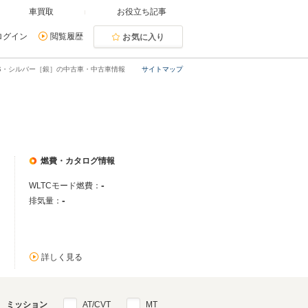
車買取
お役立ち記事
ログイン
閲覧履歴
お気に入り
S・シルバー［銀］の中古車・中古車情報
サイトマップ
燃費・カタログ情報
-
WLTCモード燃費：
-
排気量：
詳しく見る
ミッション
AT/CVT
MT