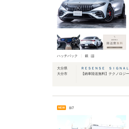
ハッチバック
銀
大分県
ＲＥＳＥＮＳＥ ＳＩＧＮＡ
大分市
NEW
8/7