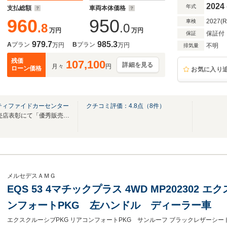
2024
年式
支払総額
車両本体価格
960
950
2027(
車検
.8
.0
万円
万円
保証付
保証
979.7
985.3
A
プラン
B
プラン
万円
万円
不明
排気量
残価
107,100
詳細を見る
月々
円
ローン価格
お気に入り
ティファイドカーセンター
クチコミ評価：
4.8
点（
8
件）
2024年メルセデス・ベンツ販売店表彰にて「優秀販売店賞」を受賞致しました
メルセデスＡＭＧ
EQS 53 4マチックプラス 4WD MP202302
ンフォートPKG 左ハンドル ディーラー車