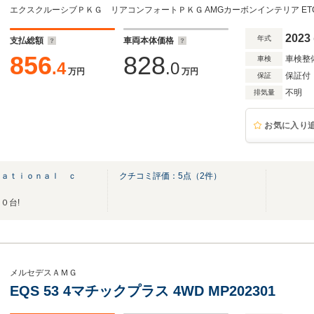
2023
年式
支払総額
車両本体価格
856
828
車検整
車検
.4
.0
万円
万円
保証付
保証
不明
排気量
お気に入り
ｎａｔｉｏｎａｌ ｃ
クチコミ評価：
5
点（
2
件）
０台!
メルセデスＡＭＧ
EQS 53 4マチックプラス 4WD MP202301