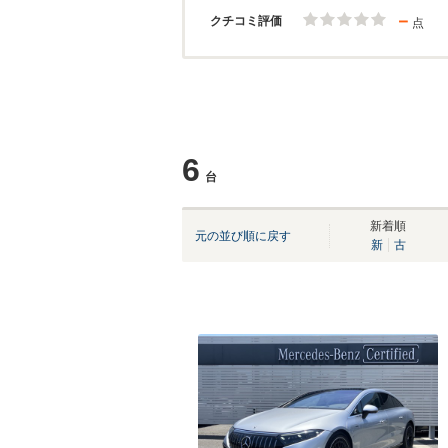
－
クチコミ評価
点
6
台
新着順
元の並び順に戻す
新
古