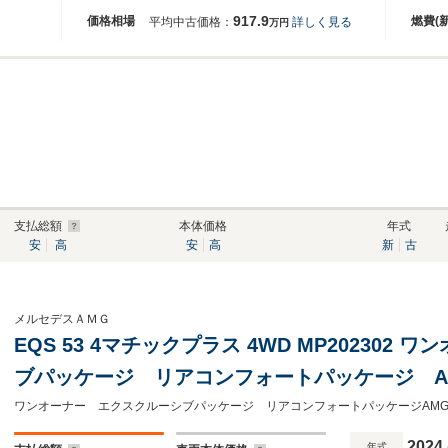
917.9
価格相場
燃費(
平均中古価格：
詳しく見る
万円
支払総額
本体価格
年式
安
高
安
高
新
古
メルセデスＡＭＧ
EQS 53 4マチックプラス 4WD MP202302
ブパッケージ リアコンフォートパッケージ A
ンテリアトリム レーダーセーフティ シート
イブレコーダー前後
2024
年式