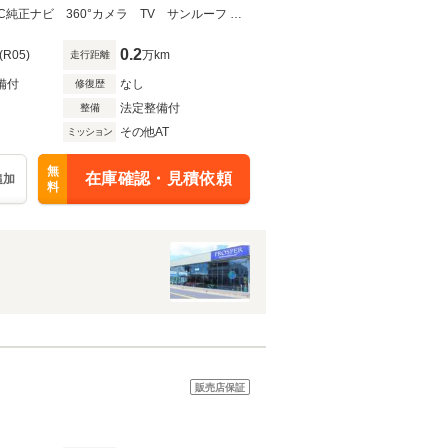
エクスクルーシブＰＫＧ リアコンフォートＰＫＧ AMGカーボンインテリア ETC純正ナビ 360°カメラ TV サンルーフ 黒革 シートヒーター＆クーラー MBUXハイパースクリーン 純正21AW
0.2
(R05)
万km
走行距離
備付
なし
修復歴
法定整備付
整備
その他AT
ミッション
無
在庫確認・見積依頼
追加
料
販売店保証