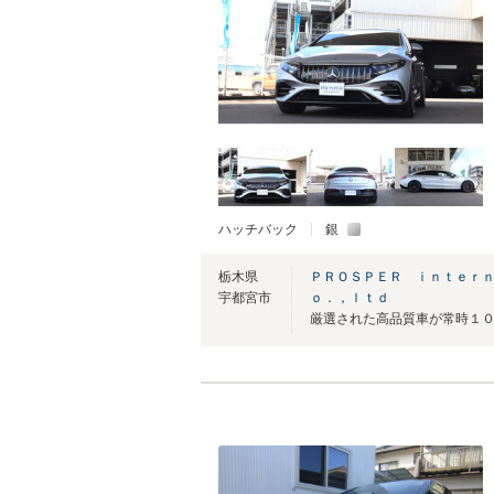
ハッチバック
銀
栃木県
ＰＲＯＳＰＥＲ ｉｎｔｅｒ
宇都宮市
ｏ．，ｌｔｄ
厳選された高品質車が常時１０