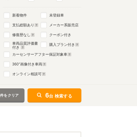
新着物件
未登録車
支払総額あり
メーカー系販売店
修復歴なし
クーポン付き
車両品質評価書
購入プラン付き
付き
カーセンサーアフター保証対象車
360
°画像付き車両
オンライン相談可
6
条件をクリア
台 検索する