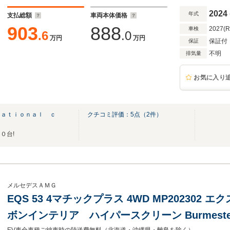
2024
年式
支払総額
車両本体価格
903
888
2027(
車検
.6
.0
万円
万円
保証付
保証
不明
排気量
お気に入り
ｎａｔｉｏｎａｌ ｃ
クチコミ評価：
5
点（
2
件）
０台!
メルセデスＡＭＧ
EQS 53 4マチックプラス 4WD MP202302 
ボンインテリア ハイパースクリーン Burmest