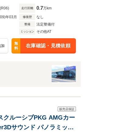
0.7
(R06)
万km
走行距離
R09)年03月
なし
修復歴
法定整備付
整備
その他AT
ミッション
無
在庫確認・見積依頼
追加
料
販売店保証
エクスクルーシブPKG AMGカー
er3Dサウンド パノラミック