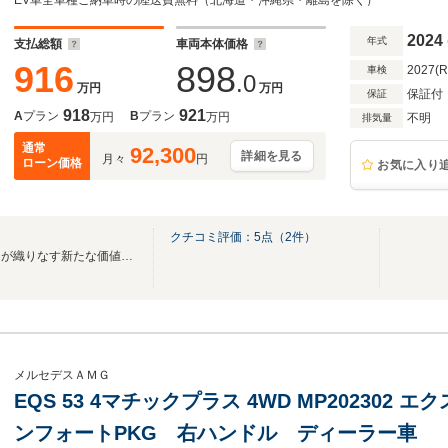
スライディングルーフ SRSリアベルトバック フ
EV車全車種ご納車時の陸送費無料（北海道・沖縄県・離島を除く）
2024
年式
支払総額
車両本体価格
916
898
2027(
車検
.0
万円
万円
保証付
保証
918
921
A
プラン
B
プラン
万円
万円
不明
排気量
通常
92,300
詳細を見る
月々
円
ローン価格
お気に入り
Ｌ
クチコミ評価：
5
点（
2
件）
【納車陸送無料】テクノロジーが織りなす新たな価値観の提案
メルセデスＡＭＧ
EQS 53 4マチックプラス 4WD MP202302
ンフォートPKG 右ハンドル ディーラー車