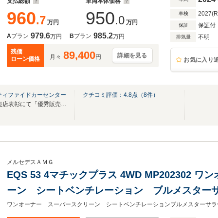
支払総額
車両本体価格
960
950
2027(
車検
.7
.0
万円
万円
保証付
保証
979.6
985.2
A
プラン
B
プラン
万円
万円
不明
排気量
残価
89,400
詳細を見る
月々
円
ローン価格
お気に入り
ティファイドカーセンター
クチコミ評価：
4.8
点（
8
件）
2024年メルセデス・ベンツ販売店表彰にて「優秀販売店賞」を受賞致しました
メルセデスＡＭＧ
EQS 53 4マチックプラス 4WD MP202302
ーン シートベンチレーション ブルメスター
ダー レーダーセーフティ 電動リアゲート