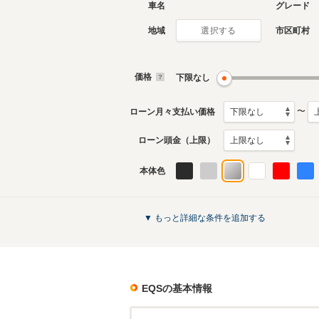
車名
グレード
地域
市区町村
選択する
価格
下限なし
〜
ローン月々支払い価格
ローン頭金（上限）
本体色
▼ もっと詳細な条件を追加する
EQS
の基本情報