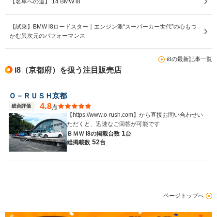
【名車への道】’14 BMW i8
【試乗】BMW i8ロードスター｜エンジン派“スーパーカー世代”の心もつ
かむ異次元のパフォーマンス
i8の最新記事一覧
i8（京都府）を扱う注目販売店
Ｏ－ＲＵＳＨ京都
4.8
総合評価
点
【https://www.o-rush.com】から直接お問い合わせい
ただくと、迅速なご回答が可能です
1
ＢＭＷ i8の
掲載台数
台
52
総掲載数
台
ページトップへ