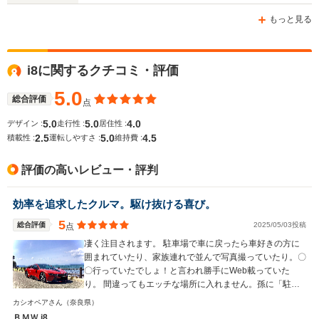
-m
-m
もっと見る
i8に関するクチコミ・評価
WLTCモード
-
-
-
燃費
5.0
総合評価
点
5.0
5.0
4.0
デザイン :
走行性 :
居住性 :
2.5
5.0
4.5
積載性 :
運転しやすさ :
維持費 :
排気量
1498cc
-
4394cc
評価の高いレビュー・評判
駆動方式
4WD
4WD、MR
FR
効率を追求したクルマ。駆け抜ける喜び。
5
総合評価
2025/05/03投稿
点
凄く注目されます。 駐車場で車に戻ったら車好きの方に
囲まれていたり、家族連れで並んで写真撮っていたり。〇
〇行っていたでしょ！と言われ勝手にWeb載っていた
り。 間違ってもエッチな場所に入れません。孫に「駐車
場で人が集まる中に乗り込めない、次はプリウスで出かけ
カシオペアさん
（奈良県）
よ」と言われます。 乗ってわかりました。女性にはモテ
ＢＭＷ i8