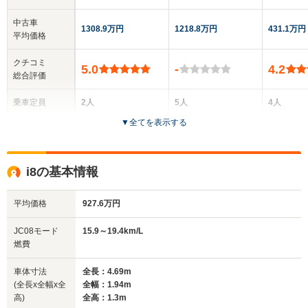
中古車
1308.9万円
1218.8万円
431.1万円
平均価格
クチコミ
5.0
-
4.2
総合評価
乗車定員
2人
5人
4人
▼
全てを表示する
ドア数
2ドア
4ドア
2ドア
全高
全高
全
i8の基本情報
1.29m
1.55m
1.
平均価格
927.6万円
全幅
全幅
全
JC08モード
15.9～19.4km/L
サイズ
1.94m
1.95m
1
燃費
全長
全長
(全長x全幅x全高)
4.69m
5.39m
4.
車体寸法
全長：4.69m
(全長x全幅x全
全幅：1.94m
高)
全高：1.3m
ホイールベース
ホイールベース
ホイー