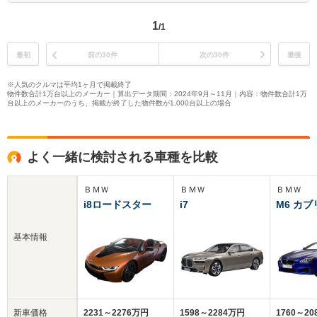
1
/1
最初
前の30件
次の30件
最後
※人気のクルマは平均1ヶ月で掲載終了
物件数合計1万台以上のメーカー｜算出データ期間：2024年9月～11月｜内容：物件数合計1万
台以上のメーカーのうち、掲載が終了した物件数が1,000台以上の場合
よく一緒に検討される車種を比較
ＢＭＷ
ＢＭＷ
ＢＭＷ
i8ロードスター
i7
M6 カ
基本情報
新車価格
2231～2276万円
1598～2284万円
1760～20