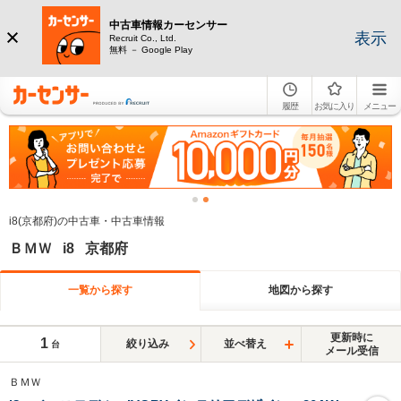
中古車情報カーセンサー
表示
Recruit Co., Ltd.
無料 － Google Play
履歴
お気に入り
メニュー
i8(京都府)の中古車・中古車情報
ＢＭＷ i8 京都府
一覧から探す
地図から探す
更新時に
1
絞り込み
並べ替え
台
メール受信
ＢＭＷ