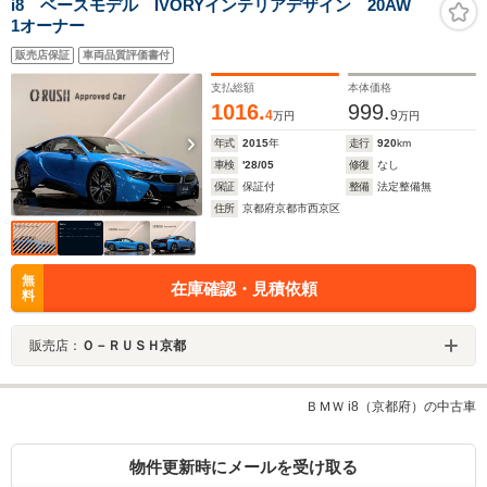
i8 ベースモデル IVORYインテリアデザイン 20AW
1オーナー
販売店保証
車両品質評価書付
支払総額
本体価格
1016.
999.
4
9
万円
万円
年式
2015
年
走行
920
km
車検
'28/05
修復
なし
保証
保証付
整備
法定整備無
住所
京都府京都市西京区
無
在庫確認・見積依頼
料
販売店：
Ｏ－ＲＵＳＨ京都
ＢＭＷ i8（京都府）の中古車
物件更新時にメールを受け取る