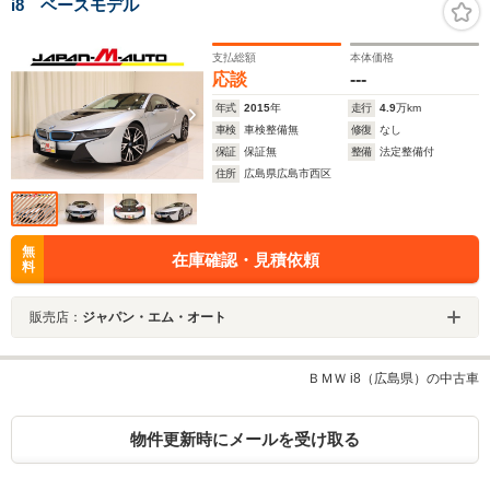
i8 ベースモデル
支払総額
本体価格
応談
---
年式
2015
年
走行
4.9
万km
車検
車検整備無
修復
なし
保証
保証無
整備
法定整備付
住所
広島県広島市西区
無
在庫確認・見積依頼
料
販売店：
ジャパン・エム・オート
ＢＭＷ i8（広島県）の中古車
物件更新時にメールを受け取る