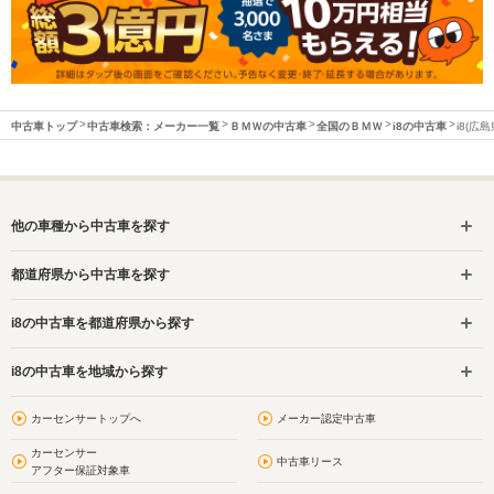
中古車トップ
中古車検索：メーカー一覧
ＢＭＷの中古車
全国のＢＭＷ
i8の中古車
i8(広
他の車種から中古車を探す
都道府県から中古車を探す
i8の中古車を都道府県から探す
i8の中古車を地域から探す
カーセンサートップへ
メーカー認定中古車
カーセンサー
中古車リース
アフター保証対象車