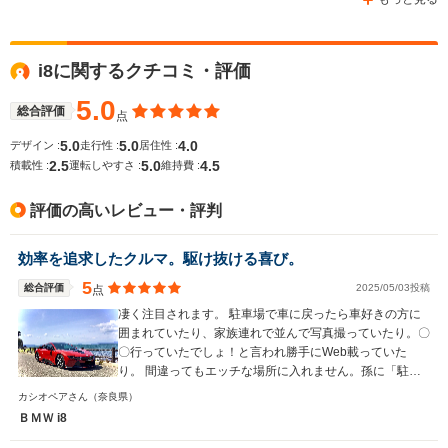
i8に関するクチコミ・評価
WLTCモード
-
-
-
燃費
5.0
総合評価
点
5.0
5.0
4.0
デザイン :
走行性 :
居住性 :
2.5
5.0
4.5
積載性 :
運転しやすさ :
維持費 :
排気量
1498cc
-
4394cc
評価の高いレビュー・評判
駆動方式
4WD
4WD、MR
FR
効率を追求したクルマ。駆け抜ける喜び。
5
総合評価
2025/05/03投稿
点
凄く注目されます。 駐車場で車に戻ったら車好きの方に
囲まれていたり、家族連れで並んで写真撮っていたり。〇
〇行っていたでしょ！と言われ勝手にWeb載っていた
り。 間違ってもエッチな場所に入れません。孫に「駐車
場で人が集まる中に乗り込めない、次はプリウスで出かけ
カシオペアさん
（奈良県）
よ」と言われます。 乗ってわかりました。女性にはモテ
ＢＭＷ i8
ません。集まるのは車好きのオッサンばかりです。 車の
中で服は着替えれません。カメラを向けられます。