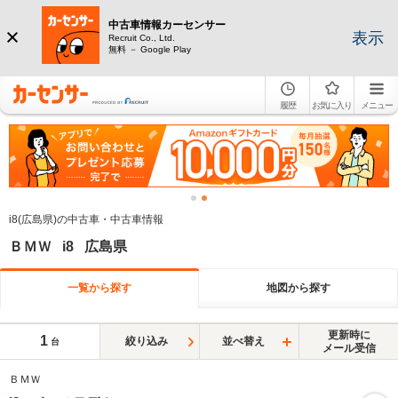
中古車情報カーセンサー
表示
Recruit Co., Ltd.
無料 － Google Play
履歴
お気に入り
メニュー
i8(広島県)の中古車・中古車情報
ＢＭＷ i8 広島県
一覧から探す
地図から探す
更新時に
1
絞り込み
並べ替え
台
メール受信
ＢＭＷ