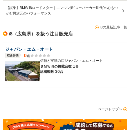
【試乗】BMW i8ロードスター｜エンジン派“スーパーカー世代”の心もつ
かむ異次元のパフォーマンス
i8の最新記事一覧
i8（広島県）を扱う注目販売店
ジャパン・エム・オート
0
総合評価
点
信頼と実績の店ジャパン・エム・オート
1
ＢＭＷ i8の
掲載台数
台
30
総掲載数
台
ページトップへ