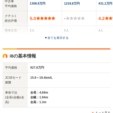
中古車
1308.9万円
1218.8万円
431.1万円
平均価格
クチコミ
5.0
-
4.2
総合評価
乗車定員
2人
5人
4人
▼
全てを表示する
ドア数
2ドア
4ドア
2ドア
全高
全高
全
i8の基本情報
1.29m
1.55m
1.
平均価格
927.6万円
全幅
全幅
全
JC08モード
15.9～19.4km/L
サイズ
1.94m
1.95m
1
燃費
全長
全長
(全長x全幅x全高)
4.69m
5.39m
4.
車体寸法
全長：4.69m
(全長x全幅x全
全幅：1.94m
高)
全高：1.3m
ホイールベース
ホイールベース
ホイー
-m
-m
もっと見る