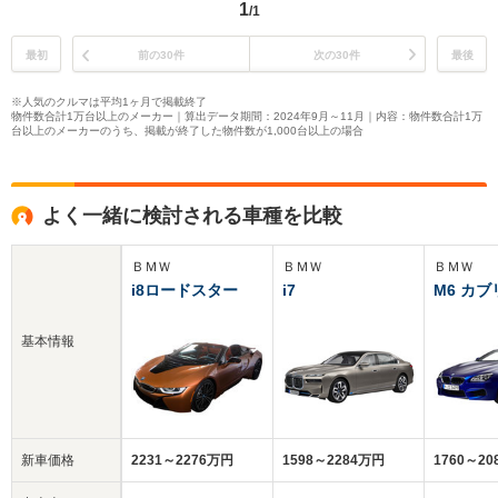
1
/1
最初
前の30件
次の30件
最後
※人気のクルマは平均1ヶ月で掲載終了
物件数合計1万台以上のメーカー｜算出データ期間：2024年9月～11月｜内容：物件数合計1万
台以上のメーカーのうち、掲載が終了した物件数が1,000台以上の場合
よく一緒に検討される車種を比較
ＢＭＷ
ＢＭＷ
ＢＭＷ
i8ロードスター
i7
M6 カ
基本情報
新車価格
2231～2276万円
1598～2284万円
1760～20