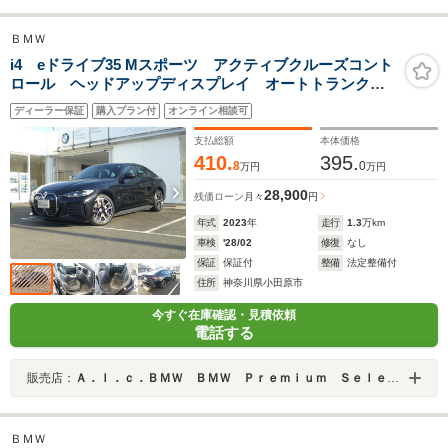
ＢＭＷ
i4 eドライブ35 Mスポーツ アクティブクルーズコント
ロール ヘッドアップディスプレイ オートトランク
シートヒーター 電動シートメモリー付 コンフォート
ディーラー保証
購入プラン付
オンライン相談可
アクセス バックカメラ 前後センサー パーキングア
シスト リバースアシスト
支払総額
本体価格
410.
395.
8
0
万円
万円
28,900
残価ローン
月々
円
年式
2023
年
走行
1.3
万km
車検
'28/02
修復
なし
保証
保証付
整備
法定整備付
住所
神奈川県小田原市
今すぐ在庫確認・見積依頼
電話する
販売店：
Ａ．ｌ．ｃ．ＢＭＷ ＢＭＷ Ｐｒｅｍｉｕｍ Ｓｅｌｅｃｔｉｏｎ 小田原 ／（株）ＡＬＣ Ｍｏｔｏｒｅｎ
ＢＭＷ