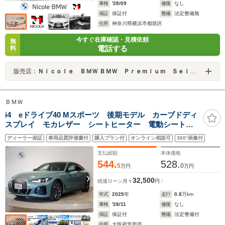
車検
'28/09
修復
なし
保証
保証付
整備
法定整備無
住所
神奈川県横浜市都筑区
今すぐ在庫確認・見積依頼
無
電話する
料
販売店：
Ｎｉｃｏｌｅ ＢＭＷ ＢＭＷ Ｐｒｅｍｉｕｍ Ｓｅｌｅｃｔｉｏｎ 横浜港北
ＢＭＷ
i4 eドライブ40 Mスポーツ 後期モデル カーブドディ
スプレイ モカレザー シートヒーター 電動シート
電動テールゲート 追従式クルーズコントロール ヘッ
ディーラー保証
車両品質評価書付
購入プラン付
オンライン相談可
360°画像付
ドアップディスプレイ 全周囲カメラ 障害物センサ
ー LEDヘッドライト ETC
支払総額
本体価格
544.
528.
5
0
万円
万円
32,500
残価ローン
月々
円
年式
2025
年
走行
0.8
万km
車検
'28/11
修復
なし
保証
保証付
整備
法定整備付
住所
大阪府箕面市