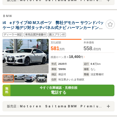
ＢＭＷ
i4 eドライブ40 Mスポーツ 弊社デモカー サウンドパッ
ケージ 地デジ対タッチパネル式ナビ ハーマンカードン・
サラウンドサウンドシステム フロント+サイド+バック
ディーラー保証
車両品質評価書付
購入プラン付
+トップビューカメラ
支払総額
本体価格
581
558.
0
万円
万円
18,400
残価ローン
月々
円
年式
2025
年
走行
0.8
万km
車検
'28/06
修復
なし
保証
保証付
整備
法定整備付
住所
埼玉県さいたま市緑区
今すぐ在庫確認・見積依頼
無
電話する
料
販売店：
Ｍｏｔｏｒｅｎ Ｓａｉｔａｍａ ＢＭＷ Ｐｒｅｍｉｕｍ Ｓｅｌｅｃｔｉｏｎ 浦和美園