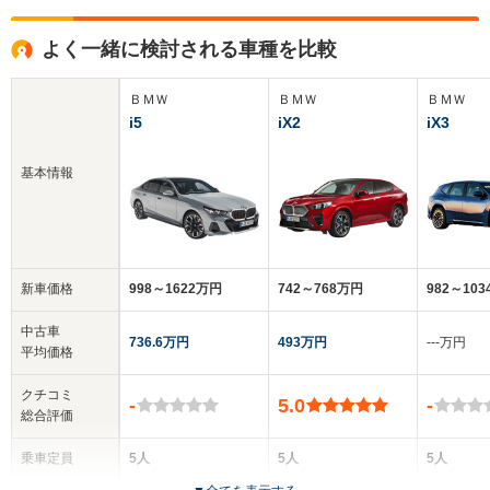
よく一緒に検討される車種を比較
ＢＭＷ
ＢＭＷ
ＢＭＷ
i5
iX2
iX3
基本情報
新車価格
998～1622万円
742～768万円
982～10
中古車
736.6万円
493万円
‐‐‐万円
平均価格
クチコミ
-
5.0
-
総合評価
乗車定員
5人
5人
5人