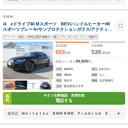
ＢＭＷ
i4 eドライブ40 Mスポーツ BEV/ハンドルヒーター/M
スポーツブレーキ/サンプロテクションガラス/アクティブ
クルーズコントロール/アップルカープレイ/18AW/デモカ
ディーラー保証
車両品質評価書付
購入プラン付
オンライン相談可
ー
支払総額
本体価格
553
539.
0
万円
万円
49,500
残価ローン
月々
円
年式
2025
年
走行
0.6
万km
車検
'28/11
修復
なし
保証
保証付
整備
法定整備付
住所
愛知県長久手市
今すぐ在庫確認・見積依頼
無
電話する
料
販売店：
Ｍｅｉｔｅｔｓｕ ＢＭＷ ＢＭＷ Ｐｒｅｍｉｕｍ Ｓｅｌｅｃｔｉｏｎ 長久手