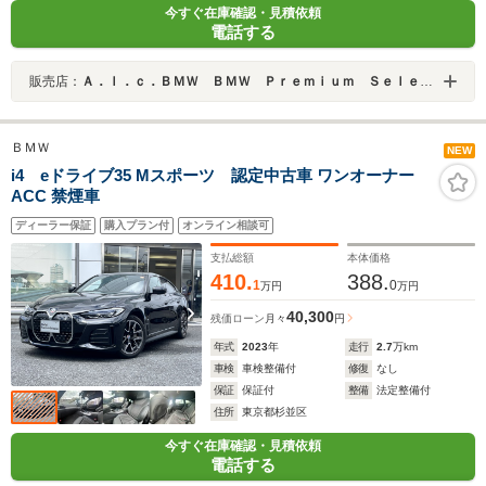
今すぐ在庫確認・見積依頼
電話する
販売店：
Ａ．ｌ．ｃ．ＢＭＷ ＢＭＷ Ｐｒｅｍｉｕｍ Ｓｅｌｅｃｔｉｏｎ 杉並 ／（株）ＡＬＣ Ｍｏｔｏｒｅｎ Ｔｏｋｙｏ
ＢＭＷ
NEW
i4 eドライブ35 Mスポーツ 認定中古車 ワンオーナー
ACC 禁煙車
ディーラー保証
購入プラン付
オンライン相談可
支払総額
本体価格
410.
388.
1
0
万円
万円
40,300
残価ローン
月々
円
年式
2023
年
走行
2.7
万km
車検
車検整備付
修復
なし
保証
保証付
整備
法定整備付
住所
東京都杉並区
今すぐ在庫確認・見積依頼
電話する