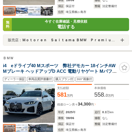
車検
'28/06
修復
なし
保証
保証付
整備
法定整備付
住所
埼玉県鶴ヶ島市
今すぐ在庫確認・見積依頼
無
電話する
料
販売店：
Ｍｏｔｏｒｅｎ Ｓａｉｔａｍａ ＢＭＷ Ｐｒｅｍｉｕｍ Ｓｅｌｅｃｔｉｏｎ 鶴ヶ島
ＢＭＷ
i4 eドライブ40 Mスポーツ 弊社デモカー 18インチAW
Mブレーキ ヘッドアップD ACC 電動リヤゲート Mパフォ
ームテックス電動シート シートヒーター カーブドディス
ディーラー保証
車両品質評価書付
購入プラン付
360°画像付
プレイ タッチパネルナビ 全周囲カメラ アップルカープレ
イ ETC2.0 禁煙車
支払総額
本体価格
581
558.
0
万円
万円
34,300
残価ローン
月々
円
年式
2025
年
走行
0.3
万km
車検
'28/06
修復
なし
保証
保証付
整備
法定整備付
住所
埼玉県鶴ヶ島市