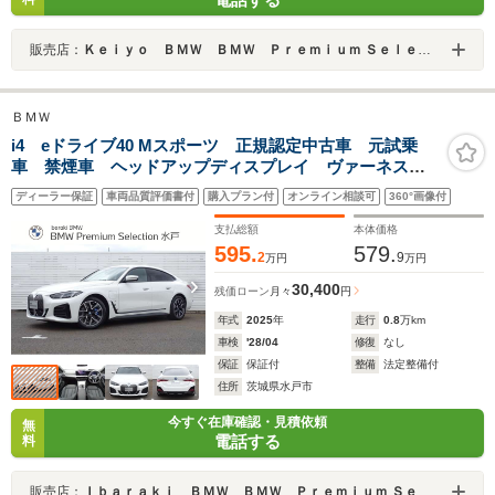
販売店：
Ｋｅｉｙｏ ＢＭＷ ＢＭＷ Ｐｒｅｍｉｕｍ Ｓｅｌｅｃｔｉｏｎ 成田／（株）モトーレンレピオ
ＢＭＷ
i4 eドライブ40 Mスポーツ 正規認定中古車 元試乗
車 禁煙車 ヘッドアップディスプレイ ヴァーネスカ
レザーシート シートヒーター アンビエントライト
ディーラー保証
車両品質評価書付
購入プラン付
オンライン相談可
360°画像付
ハイビームアシスト ドライビングアシストプロ 純正
ナビ 全周囲カメラ ETC
支払総額
本体価格
595.
579.
2
9
万円
万円
30,400
残価ローン
月々
円
年式
2025
年
走行
0.8
万km
車検
'28/04
修復
なし
保証
保証付
整備
法定整備付
住所
茨城県水戸市
今すぐ在庫確認・見積依頼
無
電話する
料
販売店：
Ｉｂａｒａｋｉ ＢＭＷ ＢＭＷ Ｐｒｅｍｉｕｍ Ｓｅｌｅｃｔｉｏｎ 水戸／（株）モトーレンレピオ