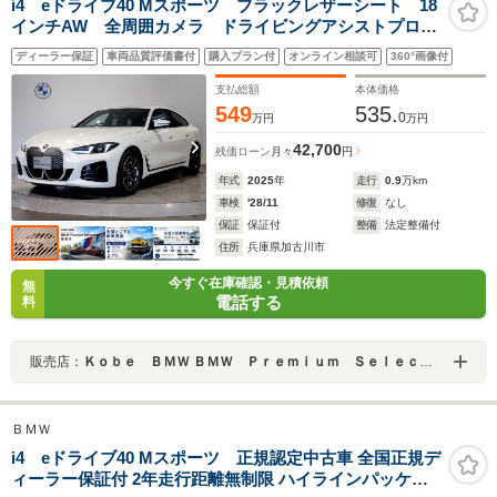
i4 eドライブ40 Mスポーツ ブラックレザーシート 18
インチAW 全周囲カメラ ドライビングアシストプロフ
ェッショナル ヘッドアップディスプレイ ワイヤレス
ディーラー保証
車両品質評価書付
購入プラン付
オンライン相談可
360°画像付
チャージ パーキングアシストプラス シートヒータ
ー 電動テールゲート
支払総額
本体価格
549
535.
0
万円
万円
42,700
残価ローン
月々
円
年式
2025
年
走行
0.9
万km
車検
'28/11
修復
なし
保証
保証付
整備
法定整備付
住所
兵庫県加古川市
今すぐ在庫確認・見積依頼
無
電話する
料
販売店：
Ｋｏｂｅ ＢＭＷ ＢＭＷ Ｐｒｅｍｉｕｍ Ｓｅｌｅｃｔｉｏｎ 加古川
ＢＭＷ
i4 eドライブ40 Mスポーツ 正規認定中古車 全国正規デ
ィーラー保証付 2年走行距離無制限 ハイラインパッケー