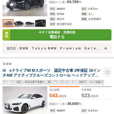
54,700
残価ローン
月々
円
年式
2022
年
走行
1.9
万km
車検
'27/12
修復
なし
保証
保証付
整備
法定整備付
住所
東京都中央区
今すぐ在庫確認・見積依頼
無
電話する
料
販売店：
ＢＭＷ Ｔｏｋｙｏ ＢＭＷ Ｐｒｅｍｉｕｍ Ｓｅｌｅｃｔｉｏｎ 勝どき
ＢＭＷ
i4 eドライブ40 Mスポーツ 認定中古車 2年保証 18イン
チAW アクティブクルーズコントロール ヘッドアップデ
ィスプレイ 全周囲カメラ 前後センサー LEDヘッドライト
ディーラー保証
車両品質評価書付
購入プラン付
オンライン相談可
360°画像付
衝突軽減 車線逸脱 電動リヤゲート フロントシートヒータ
ー USB
支払総額
本体価格
543.
523.
8
0
万円
万円
38,600
残価ローン
月々
円
年式
2025
年
走行
0.3
万km