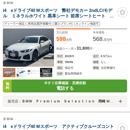
ＢＭＷ
i4 eドライブ40 Mスポーツ 弊社デモカー 2ndLCIモデ
ル ミネラルホワイト 黒革シート 前席シートヒート ハ
ーマンカードン ヘッドアップディスプレイ ステアリ
ディーラー保証
車両品質評価書付
購入プラン付
オンライン相談可
ングヒーター Mトランクスポイラー TV Mスポーツ
ブレーキ
支払総額
本体価格
598
568.
0
万円
万円
31,800
残価ローン
月々
円
年式
2025
年
走行
0.5
万km
車検
'28/06
修復
なし
保証
保証付
整備
法定整備付
住所
愛知県岡崎市
今すぐ在庫確認・見積依頼
無
電話する
料
販売店：
ＢＭＷ Ｐｒｅｍｉｕｍ Ｓｅｌｅｃｔｉｏｎ 岡崎 Ｍｉｋａｗａ ＢＭＷ
ＢＭＷ
i4 eドライブ40 Mスポーツ アクティブクルーズコント