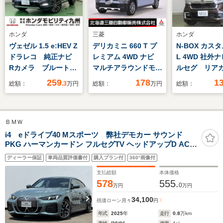
ホンダ
三菱
ホンダ
ヴェゼル 1.5 e:HEV Z
デリカミニ 660 T プ
N-BOX カスタ
ドラレコ 純正ナビ
レミアム 4WD ナビ
L 4WD 社外
Rカメラ ブルートゥ
マルチアラウンドモニ
ルセグ リア
ース
ター 両側電動スライ
純正前後ドラ
259
178
1
総額：
.3
万円
総額：
万円
総額：
ドドア ハーフレザー
正エンスタ 
シート ドライブレコ
ーター ETC
ーダー ETC ベンチシ
ＢＭＷ
ート レーンキープア
シスト
i4 eドライブ40 Mスポーツ 弊社デモカー サウンド
PKG ハーマンカードン フルセグTV ヘッドアップD ACC
18インチAW タッチパネルナビ アップルカープレイ 全周
ディーラー保証
車両品質評価書付
購入プラン付
360°画像付
囲カメラ 電動シート シートヒーター 電動リヤゲート 充
電ケーブル ETC2.0 禁煙車
支払総額
本体価格
578
555.
0
万円
万円
34,100
残価ローン
月々
円
年式
2025
年
走行
0.8
万km