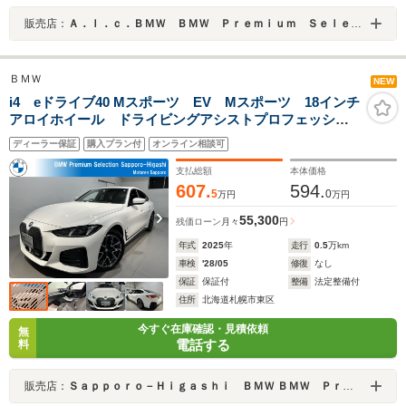
販売店：
Ａ．ｌ．ｃ．ＢＭＷ ＢＭＷ Ｐｒｅｍｉｕｍ Ｓｅｌｅｃｔｉｏｎ 杉並 ／（株）ＡＬＣ Ｍｏｔｏｒｅｎ Ｔｏｋｙｏ
ＢＭＷ
NEW
i4 eドライブ40 Mスポーツ EV Mスポーツ 18インチ
アロイホイール ドライビングアシストプロフェッショ
ナル BMWライブコクピット 弊社デモカー 2年保証
ディーラー保証
購入プラン付
オンライン相談可
支払総額
本体価格
607.
594.
5
0
万円
万円
55,300
残価ローン
月々
円
年式
2025
年
走行
0.5
万km
車検
'28/05
修復
なし
保証
保証付
整備
法定整備付
住所
北海道札幌市東区
今すぐ在庫確認・見積依頼
無
電話する
料
販売店：
Ｓａｐｐｏｒｏ－Ｈｉｇａｓｈｉ ＢＭＷ ＢＭＷ Ｐｒｅｍｉｕｍ Ｓｅｌｅｃｔｉｏｎ 札幌東