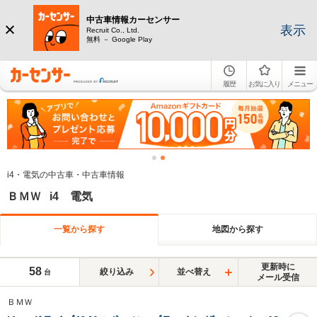
中古車情報カーセンサー
表示
Recruit Co., Ltd.
無料 － Google Play
履歴
お気に入り
メニュー
i4・電気の中古車・中古車情報
ＢＭＷ i4 電気
一覧から探す
地図から探す
更新時に
58
絞り込み
並べ替え
台
メール受信
ＢＭＷ