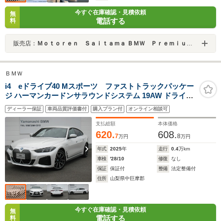
今すぐ在庫確認・見積依頼
無
電話する
料
販売店：
Ｍｏｔｏｒｅｎ Ｓａｉｔａｍａ ＢＭＷ Ｐｒｅｍｉｕｍ Ｓｅｌｅｃｔｉｏｎ 鶴ヶ島
ＢＭＷ
i4 eドライブ40 Mスポーツ ファストトラックパッケー
ジ ハーマンカードンサラウンドシステム 19AW ドライビ
ングアシスト パーキングアシスト アダプティブLEDヘッ
ディーラー保証
車両品質評価書付
購入プラン付
オンライン相談可
ドライト コーナリングライト アンビエントライト ワイヤ
レスチャージング
支払総額
本体価格
620.
608.
7
8
万円
万円
年式
2025
年
走行
0.4
万km
車検
'28/10
修復
なし
保証
保証付
整備
法定整備付
住所
山梨県中巨摩郡
今すぐ在庫確認・見積依頼
無
電話する
料