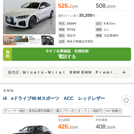
525.
508.
2
0
万円
万円
35,200
通常ローン
月々
円
年式
2024
年
走行
0.9
万km
車検
'27/12
修復
なし
保証
保証付
整備
法定整備付
住所
神奈川県横浜市西区
今すぐ在庫確認・見積依頼
無
電話する
料
販売店：
Ｍｉｎａｔｏ－Ｍｉｒａｉ ＢＭＷ ＢＭＷ Ｐｒｅｍｉｕｍ Ｓｅｌｅｃｔｉｏｎ みなとみらい
ＢＭＷ
i4 eドライブ40 Mスポーツ ACC レッドレザー
ディーラー保証
車両品質評価書付
購入プラン付
オンライン相談可
360°画像付
支払総額
本体価格
425.
408.
5
0
万円
万円