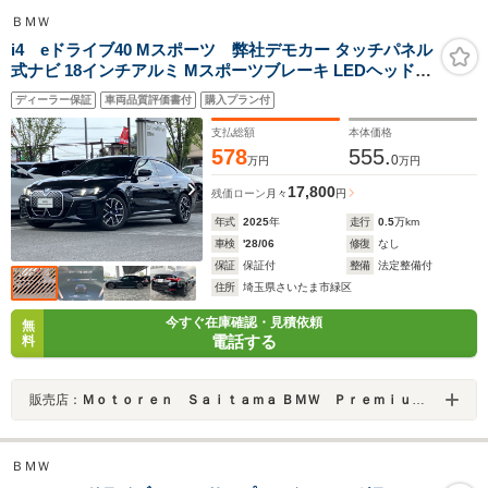
ＢＭＷ
i4 eドライブ40 Mスポーツ 弊社デモカー タッチパネル
式ナビ 18インチアルミ Mスポーツブレーキ LEDヘッドラ
イト フロント+サイド+バック+トップビューカメラ ACC
ディーラー保証
車両品質評価書付
購入プラン付
支払総額
本体価格
578
555.
0
万円
万円
17,800
残価ローン
月々
円
年式
2025
年
走行
0.5
万km
車検
'28/06
修復
なし
保証
保証付
整備
法定整備付
住所
埼玉県さいたま市緑区
今すぐ在庫確認・見積依頼
無
電話する
料
販売店：
Ｍｏｔｏｒｅｎ Ｓａｉｔａｍａ ＢＭＷ Ｐｒｅｍｉｕｍ Ｓｅｌｅｃｔｉｏｎ 浦和美園
ＢＭＷ