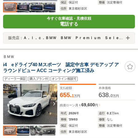
保証
保証付
整備
法定整備付
住所
東京都杉並区
今すぐ在庫確認・見積依頼
電話する
販売店：
Ａ．ｌ．ｃ．ＢＭＷ ＢＭＷ Ｐｒｅｍｉｕｍ Ｓｅｌｅｃｔｉｏｎ 杉並 ／（株）ＡＬＣ Ｍｏｔｏｒｅｎ Ｔｏｋｙｏ
ＢＭＷ
i4 eドライブ40 Mスポーツ 認定中古車 デモアップ ア
ラウンドビュー ACC コーティング施工済み
ディーラー保証
購入プラン付
オンライン相談可
支払総額
本体価格
655.
638.
1
0
万円
万円
69,600
残価ローン
月々
円
年式
2026
年
走行
0.2
万km
車検
'29/03
修復
なし
保証
保証付
整備
法定整備付
住所
東京都杉並区