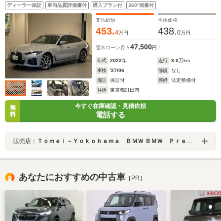
ジ サウンドパッケージ ハーマンカードン フルセグ
ディーラー保証
車両品質評価書付
購入プラン付
360°画像付
TV ブラックヴァーネスカレザーシート 前後ドラレ
コ 禁煙
支払総額
本体価格
453.
438.
4
0
万円
万円
47,500
通常ローン
月々
円
年式
2022
年
走行
3.0
万km
車検
'27/06
修復
なし
保証
保証付
整備
法定整備付
住所
東京都町田市
今すぐ在庫確認・見積依頼
無
電話する
料
販売店：
Ｔｏｍｅｉ－Ｙｏｋｏｈａｍａ ＢＭＷ ＢＭＷ Ｐｒｅｍｉｕｍ Ｓｅｌｅｃｔｉｏｎ 町田鶴川
あなたにおすすめの中古車
［PR］