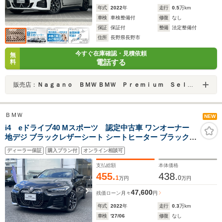
年式
2022
年
走行
0.5
万km
車検
車検整備付
修復
なし
保証
保証付
整備
法定整備付
住所
長野県長野市
今すぐ在庫確認・見積依頼
無
電話する
料
販売店：
Ｎａｇａｎｏ ＢＭＷ ＢＭＷ Ｐｒｅｍｉｕｍ Ｓｅｌｅｃｔｉｏｎ 長野
ＢＭＷ
NEW
i4 eドライブ40 Mスポーツ 認定中古車 ワンオーナー
地デジ ブラックレザーシート シートヒーター ブラックグ
リル アラウンドビュー
ディーラー保証
購入プラン付
オンライン相談可
支払総額
本体価格
455.
438.
1
0
万円
万円
47,600
残価ローン
月々
円
年式
2022
年
走行
0.3
万km
車検
'27/06
修復
なし