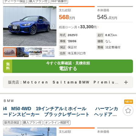
ディーラー保証
購入プラン付
360°画像付
ントライト ワイヤレス充電 電動リアゲート ETC車
載器
支払総額
本体価格
568
545.
0
万円
万円
33,300
残価ローン
月々
円
年式
2025
年
走行
0.8
万km
車検
'28/06
修復
なし
保証
保証付
整備
法定整備付
住所
埼玉県川口市
今すぐ在庫確認・見積依頼
無
電話する
料
販売店：
Ｍｏｔｏｒｅｎ Ｓａｉｔａｍａ ＢＭＷ Ｐｒｅｍｉｕｍ Ｓｅｌｅｃｔｉｏｎ 川口
ＢＭＷ
NEW
i4 M50 4WD 19インチアルミホイール ハーマンカ
ードンスピーカー ブラックレザーシート ヘッドアッ
プディスプレイ アクティブクルーズコントロール 全
販売店保証
購入プラン付
オンライン相談可
周囲カメラ 地デジチューナー アップルカープレイ
支払総額
本体価格