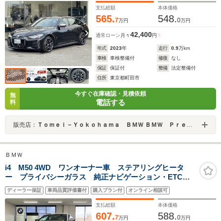
支払総額
本体価格
565.
548.
7
0
万円
万円
42,400
通常ローン
月々
円
年式
2023
年
走行
0.9
万km
車検
車検整備付
修復
なし
保証
保証付
整備
法定整備付
住所
東京都町田市
今すぐ在庫確認・見積依頼
無
電話する
料
販売店：
Ｔｏｍｅｉ－Ｙｏｋｏｈａｍａ ＢＭＷ ＢＭＷ Ｐｒｅｍｉｕｍ Ｓｅｌｅｃｔｉｏｎ 東名横浜
ＢＭＷ
i4 M50 4WD ワンオーナー車 ステアリングヒータ
ー プライバシーガラス 純正ナビゲーション・ETC
アラウンドビューモニター フロント・リアコーナーセ
ディーラー保証
車両品質評価書付
購入プラン付
オンライン相談可
ンサー アクティブクルーズコントロール
支払総額
本体価格
607.
588.
7
0
万円
万円