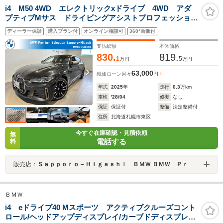
i4 M50 4WD エレクトリックxドライブ 4WD アダ
プティブMサス ドライビングアシストプロフェッショナ
ル レザーシート ステアリングヒーター リアサンプ
ディーラー保証
購入プラン付
オンライン相談可
360°画像付
ロテクションガラス 19インチアロイ 弊社デモカー 2
年保証
支払総額
本体価格
830.
819.
1
5
万円
万円
63,000
残価ローン
月々
円
年式
2025
年
走行
0.3
万km
車検
'28/04
修復
なし
保証
保証付
整備
法定整備付
住所
北海道札幌市東区
今すぐ在庫確認・見積依頼
無
電話する
料
販売店：
Ｓａｐｐｏｒｏ－Ｈｉｇａｓｈｉ ＢＭＷ ＢＭＷ Ｐｒｅｍｉｕｍ Ｓｅｌｅｃｔｉｏｎ 札幌東
ＢＭＷ
i4 eドライブ40 Mスポーツ アクティブクルーズコント
ロール/ヘッドアップディスプレイ/カーブドディスプレイ/