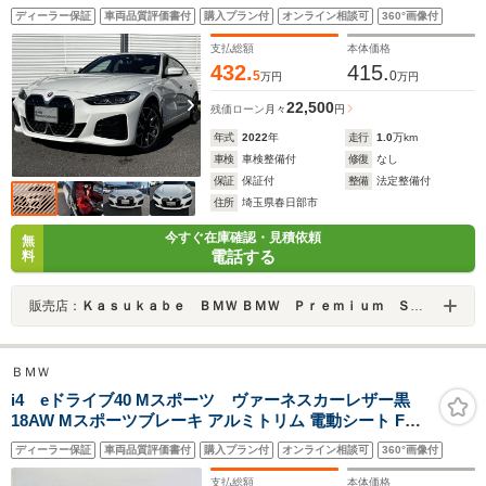
純正18AW/社外赤レザーシート/BMW認定中古車保証
ディーラー保証
車両品質評価書付
購入プラン付
オンライン相談可
360°画像付
支払総額
本体価格
432.
415.
5
0
万円
万円
22,500
残価ローン
月々
円
年式
2022
年
走行
1.0
万km
車検
車検整備付
修復
なし
保証
保証付
整備
法定整備付
住所
埼玉県春日部市
今すぐ在庫確認・見積依頼
無
電話する
料
販売店：
Ｋａｓｕｋａｂｅ ＢＭＷ ＢＭＷ Ｐｒｅｍｉｕｍ Ｓｅｌｅｃｔｉｏｎ 春日部
ＢＭＷ
i4 eドライブ40 Mスポーツ ヴァーネスカーレザー黒
18AW Mスポーツブレーキ アルミトリム 電動シート Fヒ
ーター Dアシストプロ ACC Pアシスト+ 全周囲カメラ
ディーラー保証
車両品質評価書付
購入プラン付
オンライン相談可
360°画像付
PDC Mリアスポイラー Rプライバシーガラス アルミトリ
ム HIFI
支払総額
本体価格