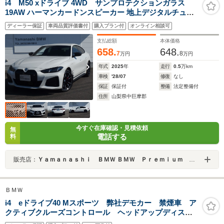
i4 M50 xドライブ 4WD サンプロテクションガラス
19AW ハーマンカードンスピーカー 地上デジタルチュー
ナー BMWレーザーライト コネクテッドドライブ ドライ
ディーラー保証
車両品質評価書付
購入プラン付
オンライン相談可
ビングアシスト パーキングアシスト USBオーディオイン
ターフェイス
支払総額
本体価格
658.
648.
7
8
万円
万円
年式
2025
年
走行
0.5
万km
車検
'28/07
修復
なし
保証
保証付
整備
法定整備付
住所
山梨県中巨摩郡
今すぐ在庫確認・見積依頼
無
電話する
料
販売店：
Ｙａｍａｎａｓｈｉ ＢＭＷ ＢＭＷ Ｐｒｅｍｉｕｍ Ｓｅｌｅｃｔｉｏｎ 山梨
ＢＭＷ
i4 eドライブ40 Mスポーツ 弊社デモカー 禁煙車 ア
クティブクルーズコントロール ヘッドアップディスプ
レイ 全周囲カメラ カーブドディスプレイ アンビエ