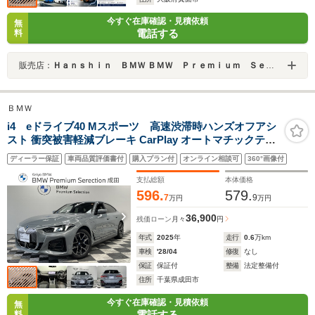
今すぐ在庫確認・見積依頼
無
電話する
料
販売店：
Ｈａｎｓｈｉｎ ＢＭＷ ＢＭＷ Ｐｒｅｍｉｕｍ Ｓｅｌｅｃｔｉｏｎ 箕面
ＢＭＷ
i4 eドライブ40 Mスポーツ 高速渋滞時ハンズオフアシ
スト 衝突被害軽減ブレーキ CarPlay オートマチックテー
ルゲート ヘッドアップディスプレイ デジタルキー リバー
ディーラー保証
車両品質評価書付
購入プラン付
オンライン相談可
360°画像付
スアシスト アラウンドビューカメラ レーンキーピングア
シスト
支払総額
本体価格
596.
579.
7
9
万円
万円
36,900
残価ローン
月々
円
年式
2025
年
走行
0.6
万km
車検
'28/04
修復
なし
保証
保証付
整備
法定整備付
住所
千葉県成田市
今すぐ在庫確認・見積依頼
無
電話する
料