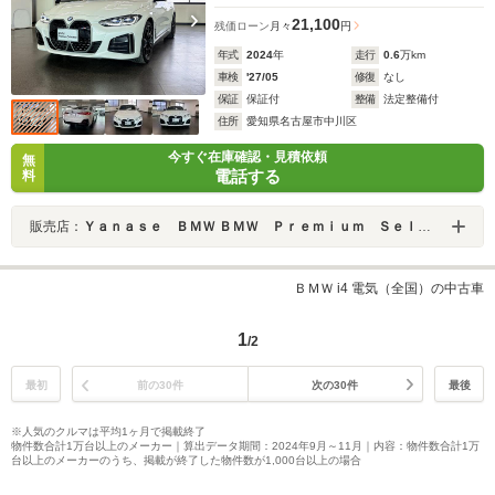
21,100
残価ローン
月々
円
年式
2024
年
走行
0.6
万km
車検
'27/05
修復
なし
保証
保証付
整備
法定整備付
住所
愛知県名古屋市中川区
今すぐ在庫確認・見積依頼
無
電話する
料
販売店：
Ｙａｎａｓｅ ＢＭＷ ＢＭＷ Ｐｒｅｍｉｕｍ Ｓｅｌｅｃｔｉｏｎ 中川
ＢＭＷ i4 電気（全国）の中古車
1
/2
最初
前の30件
次の30件
最後
※人気のクルマは平均1ヶ月で掲載終了
物件数合計1万台以上のメーカー｜算出データ期間：2024年9月～11月｜内容：物件数合計1万
台以上のメーカーのうち、掲載が終了した物件数が1,000台以上の場合