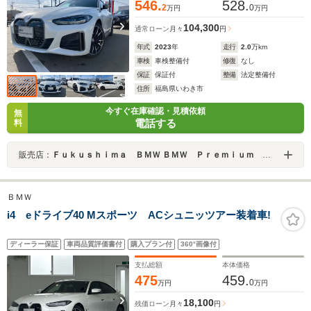
546.
528.
2
0
万円
万円
104,300
通常ローン
月々
円
年式
2023
年
走行
2.0
万km
車検
車検整備付
修復
なし
保証
保証付
整備
法定整備付
住所
福島県いわき市
今すぐ在庫確認・見積依頼
無
電話する
料
販売店：
Ｆｕｋｕｓｈｉｍａ ＢＭＷ ＢＭＷ Ｐｒｅｍｉｕｍ Ｓｅｌｅｃｔｉｏｎ いわき
ＢＭＷ
i4 eドライブ40 Mスポーツ ACシュニッツアー装着車!
ディーラー保証
車両品質評価書付
購入プラン付
360°画像付
支払総額
本体価格
475
459.
0
万円
万円
18,100
残価ローン
月々
円