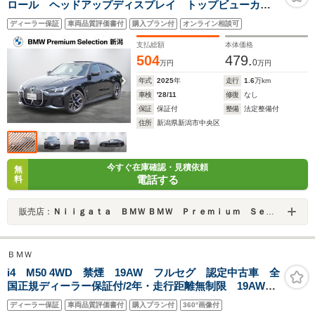
ロール ヘッドアップディスプレイ トップビューカメ
ラ 電動シート・リアゲート シートヒーター ワイヤ
ディーラー保証
車両品質評価書付
購入プラン付
オンライン相談可
レスチャージ
支払総額
本体価格
504
479.
0
万円
万円
年式
2025
年
走行
1.6
万km
車検
'28/11
修復
なし
保証
保証付
整備
法定整備付
住所
新潟県新潟市中央区
今すぐ在庫確認・見積依頼
無
電話する
料
販売店：
Ｎｉｉｇａｔａ ＢＭＷ ＢＭＷ Ｐｒｅｍｉｕｍ Ｓｅｌｅｃｔｉｏｎ新潟
ＢＭＷ
i4 M50 4WD 禁煙 19AW フルセグ 認定中古車 全
国正規ディーラー保証付/2年・走行距離無制限 19AW
全方囲PDC トップビュ-カメラ ブラックレザーシー
ディーラー保証
車両品質評価書付
購入プラン付
360°画像付
ト レーザーヘッドライト ワイヤレス充電