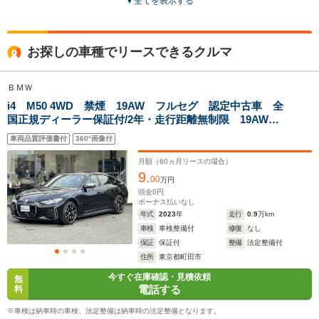
▼
全てを表示する
ドア数
4ドア
5ドア
5ドア
全高
全高
全
お探しの車種でリースできるクルマ
1.51m～1.52m
1.56m～1.57m
1.
ＢＭＷ
i4 M50 4WD 禁煙 19AW フルセグ 認定中古車 全
全幅
全幅
全
サイズ
国正規ディーラー保証付/2年・走行距離無制限 19AW
1.9m
1.85m
1
全長
全長
(全長x全幅x全高)
全方囲PDC トップビュ-カメラ ブラックレザーシー
5.06m～5.18m
4.56m
4.
車両品質評価書付
360°画像付
ト レーザーヘッドライト ワイヤレス充電
月額（
60
ヵ月リースの場合）
9.
00
万円
ホイールベース
ホイールベース
ホイー
頭金
0
円
-m
-m
ボーナス払いなし
年式
2023
年
走行
0.9
万km
車検
車検整備付
修復
なし
保証
保証付
整備
法定整備付
住所
東京都町田市
WLTCモード
今すぐ在庫確認・見積依頼
-
-
-
無
燃費
電話する
料
※車検は納車時の車検、法定整備は納車時の法定整備となります。