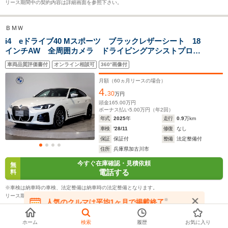
リース期間中の契約内容は詳細画面を参照下さい。
排気量
-
-
-
ＢＭＷ
駆動方式
MR、4WD
4WD
4WD
i4 eドライブ40 Mスポーツ ブラックレザーシート 18
インチAW 全周囲カメラ ドライビングアシストプロフ
ェッショナル ヘッドアップディスプレイ ワイヤレス
車両品質評価書付
オンライン相談可
360°画像付
チャージ パーキングアシストプラス シートヒータ
ー 電動テールゲート
月額（
60
ヵ月リースの場合）
4.
30
万円
頭金
165.00
万円
ボーナス払い
5.00
万円（年
2
回）
年式
2025
年
走行
0.9
万km
車検
'28/11
修復
なし
保証
保証付
整備
法定整備付
住所
兵庫県加古川市
今すぐ在庫確認・見積依頼
無
電話する
料
※車検は納車時の車検、法定整備は納車時の法定整備となります。
リース期間中の契約内容は詳細画面を参照下さい。
※
人気のクルマは平均1ヶ月で掲載終了
在庫が無くなる前にお問い合わせください
ホーム
検索
履歴
お気に入り