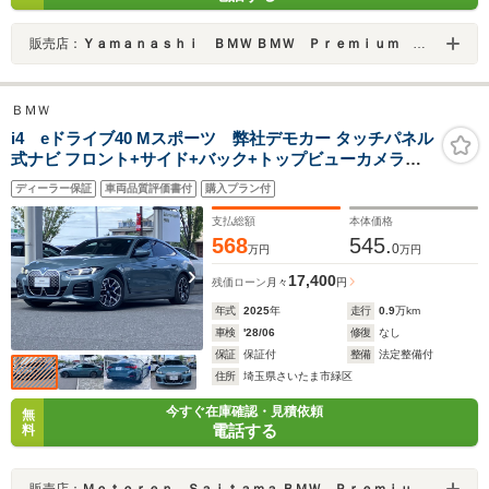
販売店：
Ｙａｍａｎａｓｈｉ ＢＭＷ ＢＭＷ Ｐｒｅｍｉｕｍ Ｓｅｌｅｃｔｉｏｎ 山梨
ＢＭＷ
i4 eドライブ40 Mスポーツ 弊社デモカー タッチパネル
式ナビ フロント+サイド+バック+トップビューカメラ
ACC LEDヘッドライト 18インチアルミ Mスポーツブレ
ディーラー保証
車両品質評価書付
購入プラン付
ーキ
支払総額
本体価格
568
545.
0
万円
万円
17,400
残価ローン
月々
円
年式
2025
年
走行
0.9
万km
車検
'28/06
修復
なし
保証
保証付
整備
法定整備付
住所
埼玉県さいたま市緑区
今すぐ在庫確認・見積依頼
無
電話する
料
販売店：
Ｍｏｔｏｒｅｎ Ｓａｉｔａｍａ ＢＭＷ Ｐｒｅｍｉｕｍ Ｓｅｌｅｃｔｉｏｎ 浦和美園