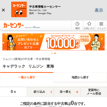
中古車情報カーセンサー
表示
Recruit Co., Ltd.
無料 － Google Play
履歴
お気に入り
メニュー
リムジン(東海)の中古車・中古車情報
キャデラック リムジン 東海
一覧から探す
地図から探す
更新時に
0
絞り込み
並べ替え
台
メール受信
0
ご指定の条件に該当する中古車は
台です。