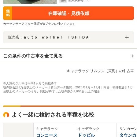
住所
新潟県新発田市
無
在庫確認・見積依頼
料
カーセンサーアフター保証がBプランに付いています
販売店：
ａｕｔｏ ｗｏｒｋｅｒ ＩＳＨＩＤＡ
この条件の中古車を全て見る
キャデラック リムジン（東海）の中古車
※人気のクルマは平均1ヶ月で掲載終了
物件数合計1万台以上のメーカー｜算出データ期間：2024年9月～11月｜内容：物件数合計1万
台以上のメーカーのうち、掲載が終了した物件数が1,000台以上の場合
よく一緒に検討される車種を比較
キャデラック
キャデラック
リンカー
コンコース
ドゥビル
タウンカ