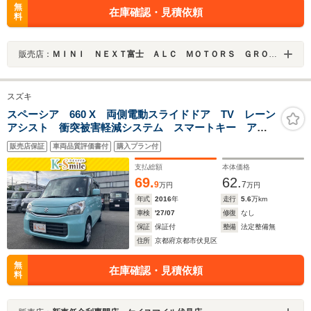
無
在庫確認・見積依頼
料
販売店：
ＭＩＮＩ ＮＥＸＴ富士 ＡＬＣ ＭＯＴＯＲＳ ＧＲＯＵＰ
スズキ
スペーシア 660 X 両側電動スライドドア TV レーン
アシスト 衝突被害軽減システム スマートキー アイ
ドリングストップ 電動格納ミラー シートヒーター
販売店保証
車両品質評価書付
購入プラン付
ベンチシート CVT 盗難防止システム ABS ESC
CD
支払総額
本体価格
69.
62.
9
7
万円
万円
年式
2016
年
走行
5.6
万km
車検
'27/07
修復
なし
保証
保証付
整備
法定整備無
住所
京都府京都市伏見区
無
在庫確認・見積依頼
料