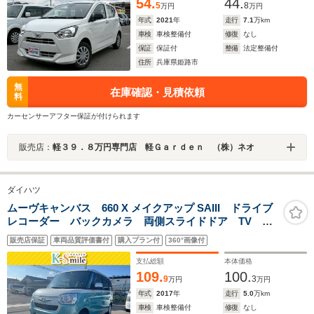
54.
44.
5
8
万円
万円
年式
2021
年
走行
7.1
万km
車検
車検整備付
修復
なし
保証
保証付
整備
法定整備付
住所
兵庫県姫路市
無
在庫確認・見積依頼
料
カーセンサーアフター保証が付けられます
販売店：
軽３９．８万円専門店 軽Ｇａｒｄｅｎ （株）ネオ
ダイハツ
ムーヴキャンバス 660 X メイクアップ SAIII ドライブ
レコーダー バックカメラ 両側スライドドア TV ク
リアランスソナー 衝突被害軽減システム オートマチ
販売店保証
車両品質評価書付
購入プラン付
360°画像付
ックハイビーム スマートキー アイドリングストッ
プ 電動格納ミラー CVT ベンチシート
支払総額
本体価格
109.
100.
9
3
万円
万円
年式
2017
年
走行
5.0
万km
車検
車検整備付
修復
なし