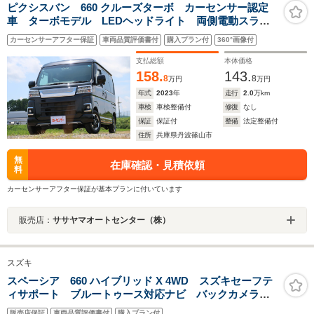
ピクシスバン 660 クルーズターボ カーセンサー認定
車 ターボモデル LEDヘッドライト 両側電動スライ
ドドア 純正ナビ Bluetooth Bカメラ ETC2.0
カーセンサーアフター保証
車両品質評価書付
購入プラン付
360°画像付
支払総額
本体価格
158.
143.
8
8
万円
万円
年式
2023
年
走行
2.0
万km
車検
車検整備付
修復
なし
保証
保証付
整備
法定整備付
住所
兵庫県丹波篠山市
無
在庫確認・見積依頼
料
カーセンサーアフター保証が基本プランに付いています
販売店：
ササヤマオートセンター（株）
スズキ
スペーシア 660 ハイブリッド X 4WD スズキセーフテ
ィサポート ブルートゥース対応ナビ バックカメラ
スマートキー 両側電動スライドドア シートヒーター
販売店保証
車両品質評価書付
購入プラン付