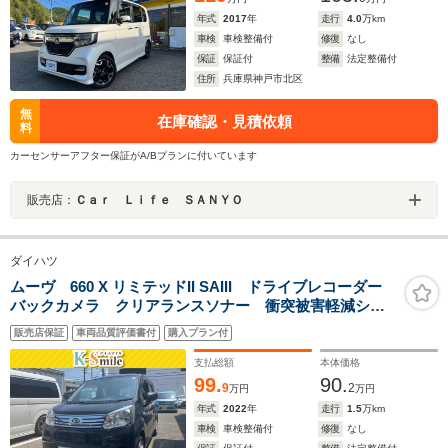
年式
2017
年
走行
4.0
万km
車検
車検整備付
修復
なし
保証
保証付
整備
法定整備付
住所
兵庫県神戸市北区
無
在庫確認・見積依頼
料
カーセンサーアフター保証がA/Bプランに付いています
販売店：
Ｃａｒ Ｌｉｆｅ ＳＡＮＹＯ
ダイハツ
ムーヴ 660 X リミテッドII SAIII ドライブレコーダー
バックカメラ クリアランスソナー 衝突被害軽減シス
テム オートマチックハイビーム オートライト LED
販売店保証
車両品質評価書付
購入プラン付
ヘッドランプ スマートキー アイドリングストップ
電動格納ミラー
支払総額
本体価格
99.
90.
9
2
万円
万円
年式
2022
年
走行
1.5
万km
車検
車検整備付
修復
なし