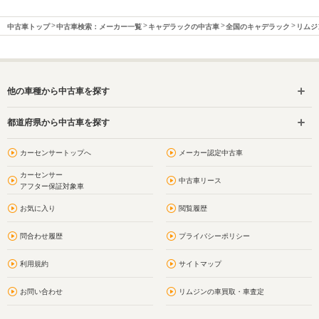
中古車トップ
中古車検索：メーカー一覧
キャデラックの中古車
全国のキャデラック
リムジ
他の車種から中古車を探す
都道府県から中古車を探す
カーセンサートップへ
メーカー認定中古車
カーセンサー
中古車リース
アフター保証対象車
お気に入り
閲覧履歴
問合わせ履歴
プライバシーポリシー
利用規約
サイトマップ
お問い合わせ
リムジンの車買取・車査定