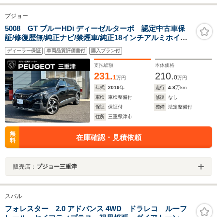
プジョー
5008 GT ブルーHDi ディーゼルターボ 認定中古車保
証/修復歴無/純正ナビ/禁煙車/純正18インチアルミホイー
ル/ETC/コントロール/LEDヘッドライト/バックモニター/
ディーラー保証
車両品質評価書付
購入プラン付
ブラインドスポットモニター/ルーフレール
支払総額
本体価格
231.
210.
1
0
万円
万円
年式
2019
年
走行
4.8
万km
車検
車検整備付
修復
なし
保証
保証付
整備
法定整備付
住所
三重県津市
無
在庫確認・見積依頼
料
販売店：
プジョー三重津
スバル
フォレスター 2.0 アドバンス 4WD ドラレコ ルーフ