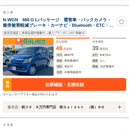
ホンダ
N-WGN 660 G Lパッケージ 雹害車・バックカメラ・
衝突被害軽減ブレーキ・カーナビ・Bluetooth・ETC・
CD/DVD再生・スマートキー&プッシュスタート・ベンチ
販売店保証
車両品質評価書付
購入プラン付
360°画像付
シート・ルームクリーニング
支払総額
本体価格
49.
39.
5
8
万円
万円
年式
2017
年
走行
5.6
万km
車検
車検整備付
修復
なし
保証
保証付
整備
法定整備付
住所
兵庫県姫路市
無
在庫確認・見積依頼
料
カーセンサーアフター保証が付けられます
販売店：
軽３９．８万円専門店 軽Ｇａｒｄｅｎ （株）ネオ
トヨタ