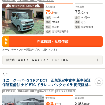
支払総額
本体価格
75.
75.
9
0
万円
万円
年式
2018
年
走行
9.2
万km
車検
'27/06
修復
なし
保証
保証付
整備
法定整備付
住所
新潟県新発田市
無
在庫確認・見積依頼
料
カーセンサーアフター保証がAプランに付いています
販売店：
ａｕｔｏ ｗｏｒｋｅｒ ＩＳＨＩＤＡ
ミニ
ミニ クーパーS 3ドア DCT 正規認定中古車 新車保証
保証整備付 ナビ ETC ドラレコ バックカメラ 衝突軽減ブ
レーキ アイドリングストップ 障害物ソナー 車線キープ A
販売店保証
車両品質評価書付
購入プラン付
オンライン相談可
クルコン
支払総額
本体価格
380.
360.
4
0
万円
万円