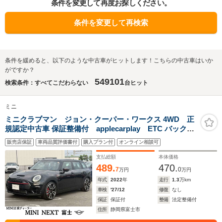
条件を変更して再度お探しください。
条件を変更して再検索
条件を緩めると、以下のような中古車がヒットします！こちらの中古車はいか
がですか？
549101
検索条件：すべてこだわらない
台ヒット
ミニ
ミニクラブマン ジョン・クーパー・ワークス 4WD 正
規認定中古車 保証整備付 applecarplay ETC バックカ
メラ 衝突軽減ブレーキ アイドリングストップ 障害物ソナ
販売店保証
車両品質評価書付
購入プラン付
オンライン相談可
ー アクティブクルコン LEDライト 純正ホイール
支払総額
本体価格
489.
470.
7
0
万円
万円
年式
2022
年
走行
1.3
万km
車検
'27/12
修復
なし
保証
保証付
整備
法定整備付
住所
静岡県富士市