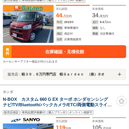
販売店保証
車両品質評価書付
購入プラン付
360°画像付
ンチシート・ルームクリーニング!
支払総額
本体価格
44.
34.
5
8
万円
万円
年式
2015
年
走行
8.6
万km
車検
車検整備付
修復
なし
保証
保証付
整備
法定整備付
住所
兵庫県姫路市
無
在庫確認・見積依頼
料
カーセンサーアフター保証が付けられます
販売店：
軽３９．８万円専門店 軽Ｇａｒｄｅｎ （株）ネオ
ホンダ
N-BOX カスタム 660 G EX ターボ ホンダセンシング
ナビ/TV/Bluetooth/バックカメラ/ETC/両側電動スライド
ドア/ターボ/ホンダセンシング
販売店保証
車両品質評価書付
購入プラン付
オンライン相談可
支払総額
本体価格
119
105.
0
万円
万円