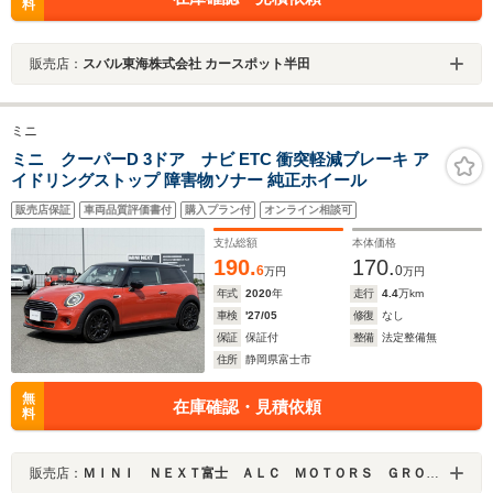
料
販売店：
スバル東海株式会社 カースポット半田
ミニ
ミニ クーパーD 3ドア ナビ ETC 衝突軽減ブレーキ ア
イドリングストップ 障害物ソナー 純正ホイール
販売店保証
車両品質評価書付
購入プラン付
オンライン相談可
支払総額
本体価格
190.
170.
6
0
万円
万円
年式
2020
年
走行
4.4
万km
車検
'27/05
修復
なし
保証
保証付
整備
法定整備無
住所
静岡県富士市
無
在庫確認・見積依頼
料
販売店：
ＭＩＮＩ ＮＥＸＴ富士 ＡＬＣ ＭＯＴＯＲＳ ＧＲＯＵＰ