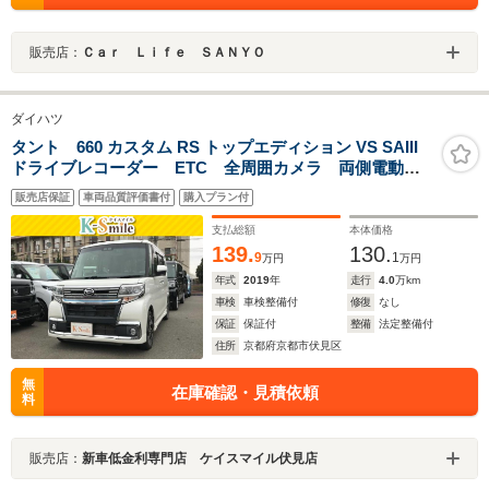
販売店：
Ｃａｒ Ｌｉｆｅ ＳＡＮＹＯ
ダイハツ
タント 660 カスタム RS トップエディション VS SAIII
ドライブレコーダー ETC 全周囲カメラ 両側電動ス
ライドドア TV 衝突被害軽減システム オートマチッ
販売店保証
車両品質評価書付
購入プラン付
クハイビーム オートライト LEDヘッドランプ アイ
ドリングストップ スマートキー
支払総額
本体価格
139.
130.
9
1
万円
万円
年式
2019
年
走行
4.0
万km
車検
車検整備付
修復
なし
保証
保証付
整備
法定整備付
住所
京都府京都市伏見区
無
在庫確認・見積依頼
料
販売店：
新車低金利専門店 ケイスマイル伏見店