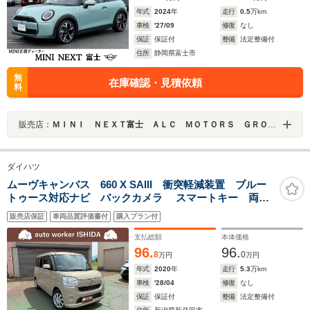
年式
2024
年
走行
0.5
万km
車検
'27/09
修復
なし
保証
保証付
整備
法定整備付
住所
静岡県富士市
無
在庫確認・見積依頼
料
販売店：
ＭＩＮＩ ＮＥＸＴ富士 ＡＬＣ ＭＯＴＯＲＳ ＧＲＯＵＰ
ダイハツ
ムーヴキャンバス 660 X SAIII 衝突軽減装置 ブルー
トゥース対応ナビ バックカメラ スマートキー 両側
電動スライドドア 関東仕入
販売店保証
車両品質評価書付
購入プラン付
支払総額
本体価格
96.
96.
8
0
万円
万円
年式
2020
年
走行
5.3
万km
車検
'28/04
修復
なし
保証
保証付
整備
法定整備付