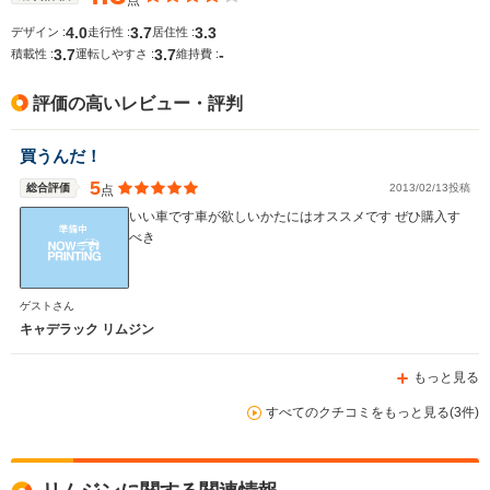
点
全幅
全幅
全
サイズ
1.94m～1.95m
1.9m
1.
4.0
3.7
3.3
デザイン :
走行性 :
居住性 :
全長
全長
(全長x全幅x全高)
3.7
3.7
-
積載性 :
運転しやすさ :
維持費 :
5.34m～5.37m
5.26m
5.47m
評価の高いレビュー・評判
ホイールベース
ホイールベース
ホイー
買うんだ！
-m
-m
5
総合評価
2013/02/13投稿
点
いい車です車が欲しいかたにはオススメです ぜひ購入す
べき
WLTCモード
-
-
-
燃費
ゲストさん
キャデラック リムジン
もっと見る
排気量
4564cc
4564cc
4600cc
すべてのクチコミをもっと見る(3件)
駆動方式
FF
FF
FR