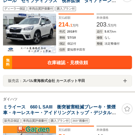
レール セイフティプラス 視界拡張 ダイアトーンナ
ビ フルセグ Bluetoothオーディオ USB フロントカ
ディーラー保証
車両品質評価書付
購入プラン付
メラ サイドカメラ バックカメラ スマートリヤビュ
ーミラー ETC2.0
支払総額
本体価格
214.
203.
1
5
万円
万円
年式
2018
年
走行
5.0
万km
車検
'27/10
修復
なし
保証
保証付
整備
法定整備付
住所
愛知県半田市
無
在庫確認・見積依頼
料
販売店：
スバル東海株式会社 カースポット半田
ダイハツ
ミライース 660 L SAIII 衝突被害軽減ブレーキ・禁煙
車・キーレスキー・アイドリングストップ・デジタルメ
ーター
販売店保証
車両品質評価書付
購入プラン付
360°画像付
支払総額
本体価格