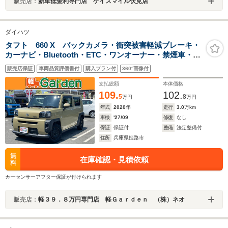
販売店：
新車低金利専門店 ケイスマイル伏見店
ダイハツ
タフト 660 X バックカメラ・衝突被害軽減ブレーキ・
カーナビ・Bluetooth・ETC・ワンオーナー・禁煙車・フ
ルセグTV・CD/DVD再生・スマートキー&プッシュスター
販売店保証
車両品質評価書付
購入プラン付
360°画像付
ト・ベンチシート・ルームクリーニング
支払総額
本体価格
109.
102.
5
8
万円
万円
年式
2020
年
走行
3.0
万km
車検
'27/09
修復
なし
保証
保証付
整備
法定整備付
住所
兵庫県姫路市
無
在庫確認・見積依頼
料
カーセンサーアフター保証が付けられます
販売店：
軽３９．８万円専門店 軽Ｇａｒｄｅｎ （株）ネオ