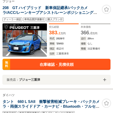
プジョー
208 GT ハイブリッド 新車保証継承/バックカメ
ラ/ACC/レーンキープアシスト/レーンポジショニングア
シスト/ブラインドスポットモニター/LEDヘッドライト/フ
ディーラー保証
車両品質評価書付
購入プラン付
ロント・バックソナー/アップルカープレイ/アンドロイド
オート
支払総額
本体価格
383.
366.
1
0
万円
万円
年式
2026
年
走行
20
km
車検
'29/03
修復
なし
保証
保証付
整備
法定整備付
住所
三重県津市
無
在庫確認・見積依頼
料
販売店：
プジョー三重津
ダイハツ
タント 660 L SAII 衝撃被害軽減ブレーキ・バックカメ
ラ・両側スライドドア・カーナビ・Bluetooth・フルセグ
TV・CD/DVD再生・禁煙車・アイドリングストップ・ベ