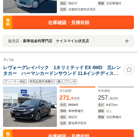
保証
保証付
整備
法定整備付
住所
京都府京都市伏見区
無
在庫確認・見積依頼
料
販売店：
新車低金利専門店 ケイスマイル伏見店
スバル
レヴォーグレイバック 1.8 リミテッド EX 4WD 元レン
タカー ハーマンカードンサウンド 11.6インチディスプ
レイ フルセグ Bluetoothオーディオ フロントカメ
ディーラー保証
車両品質評価書付
購入プラン付
ラ サイドカメラ バックカメラ 全周囲カメラ 電動
リヤゲート シートヒーター
支払総額
本体価格
271.
257.
9
4
万円
万円
年式
2024
年
走行
4.0
万km
車検
車検整備付
修復
なし
保証
保証付
整備
法定整備付
住所
愛知県半田市
無
在庫確認・見積依頼