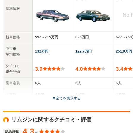
基本情報
新車価格
592～715万円
825万円
677～75
中古車
132万円
122.7万円
251.9万円
平均価格
クチコミ
3.9
4.0
3.4
総合評価
乗車定員
6人
6人
6人
ドア数
4ドア
4ドア
4ドア
▼
全てを表示する
全高
全高
全高
1.45m
1.44m
1.47m
リムジンに関するクチコミ・評価
4.3
総合評価