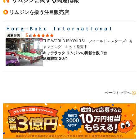
リムジンに関する関連情報
リムジンを扱う注目販売店
Ｈｏｎｇ－Ｂａｋｕ Ｉｎｔｅｒｎａｔｉｏｎａｌ
5
総合評価
点
THE WORLD IS YOURS! フィールドマスターズ キ
ャンピング キット発売中
1
キャデラック リムジンの
掲載台数
台
20
総掲載数
台
ページトップへ