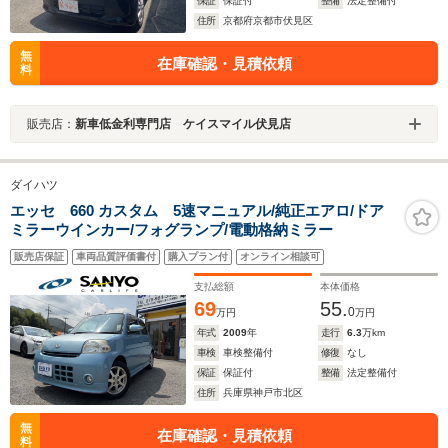
保証
保証付
整備
法定整備付
住所
京都府京都市伏見区
無
在庫確認・見積依頼
料
販売店：
新車低金利専門店 ケイスマイル伏見店
ダイハツ
エッセ 660 カスタム 5速マニュアル/純正エアロ/ドア
ミラーウインカー/フォグランプ/電動格納ミラー
販売店保証
車両品質評価書付
購入プラン付
オンライン相談可
支払総額
本体価格
69
55.
0
万円
万円
年式
2009
年
走行
6.3
万km
車検
車検整備付
修復
なし
保証
保証付
整備
法定整備付
住所
兵庫県神戸市北区
無
在庫確認・見積依頼
料