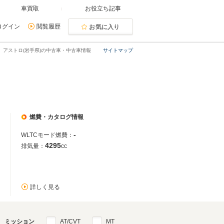
車買取
お役立ち記事
ログイン
閲覧履歴
お気に入り
アストロ(岩手県)の中古車・中古車情報
サイトマップ
燃費・カタログ情報
-
WLTCモード燃費：
4295
排気量：
cc
詳しく見る
ミッション
AT/CVT
MT