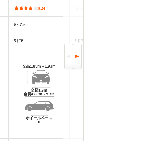
3.8
-
5～7人
-
5ドア
5ドア
全高
1.85m～1.93m
全高
-m
全幅
1.9m
全幅
-m
全長
4.89m～5.3m
全長
-m
ホイールベース
ホイールベース
-m
-m