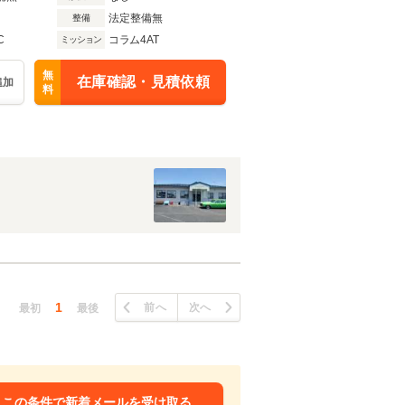
法定整備無
整備
C
コラム4AT
ミッション
無
在庫確認・見積依頼
追加
料
1
前へ
次へ
最初
最後
この条件で新着メールを受け取る