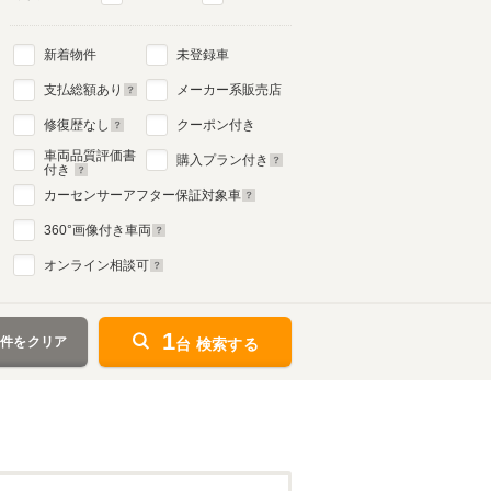
新着物件
未登録車
支払総額あり
メーカー系販売店
修復歴なし
クーポン付き
車両品質評価書
購入プラン付き
付き
カーセンサーアフター保証対象車
360
°画像付き車両
オンライン相談可
1
条件をクリア
台 検索する