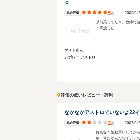
☆
5
2009/0
総合評価
点
以前乗ってた車。故障で
く手放した
ゲストさん
シボレー アストロ
評価の低いレビュー・評判
2
2007/0
総合評価
点
何気なく衝動買いしてか
年…何だかんだでイジッ