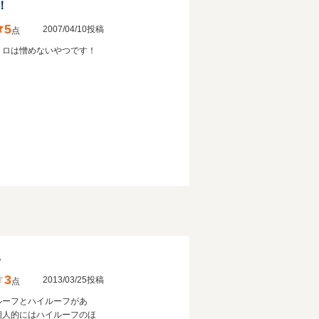
！
5
2007/04/10投稿
点
トロは憎めないやつです！
。
3
2013/03/25投稿
点
ルーフとハイルーフがあ
個人的にはハイルーフのほ