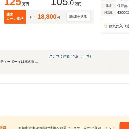
125
105
.0
万円
万円
保証無
保証
4300C
排気量
通常
18,800
詳細を見る
月々
円
ローン価格
お気に入り
クチコミ評価：
5
点（
11
件）
ＮＡＵＧＨＴＹ ＢＯＹ ノウティーボーイは車の販売からバイクの販売まで幅広く営業
登録
新着中古車やお得な情報をお届けします。今すぐ登録しよう！