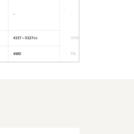
-
-
4157～5327cc
5700～7400cc
4WD
FR、4WD