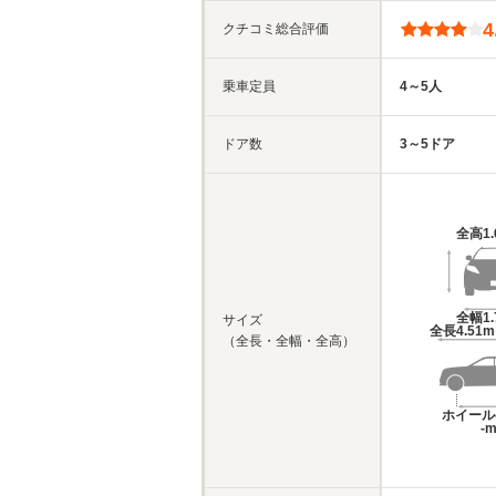
4
クチコミ総合評価
乗車定員
4～5人
ドア数
3～5ドア
全高
1
全幅
1
サイズ
全長
4.51
（全長・全幅・全高）
ホイール
-