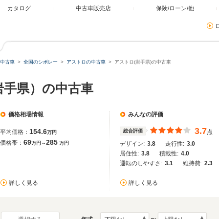
カタログ
中古車販売店
保険/ローン/他
中古車
全国のシボレー
アストロの中古車
アストロ(岩手県)の中古車
岩手県）の中古車
価格相場情報
みんなの評価
3.7
154.6
総合評価
平均価格：
点
万円
69
285
価格帯：
万円～
万円
デザイン:
3.8
走行性:
3.0
居住性:
3.8
積載性:
4.0
運転のしやすさ:
3.1
維持費:
2.3
詳しく見る
詳しく見る