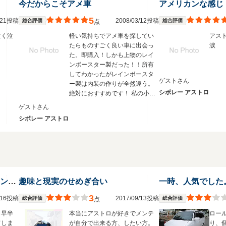
今だからこそアメ車
アメリカンな感じ
5
4/21投稿
2008/03/12投稿
総合評価
総合評価
点
泣く泣
軽い気持ちでアメ車を探してい
アス
たらものすごく良い車に出会っ
涙
た。即購入！しかも上物のレイ
ンボースター製だった！！所有
してわかったがレインボースタ
ゲストさん
ー製は内装の作りが全然違う。
シボレー アストロ
絶対におすすめです！ 私の小さ
い子供も後部座席で大はしゃ
ゲストさん
ぎ。テレビも観れるしなにより
シボレー アストロ
広いので！国産車では絶対に味
わえませんよ！！燃費もリッタ
ー６ｋｍは走れます。
なかなかアストロでいないよ22インチ…馬鹿な俺
趣味と現実のせめぎ合い
一時、人気でした
3
4/16投稿
2017/09/13投稿
総合評価
総合評価
点
ら早半
本当にアストロが好きでメンテ
ロー
てしま
が自分で出来る方、したい方。
り、