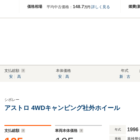
148.7
価格相場
燃費(
平均中古価格：
詳しく見る
万円
支払総額
本体価格
年式
安
高
安
高
新
古
シボレー
アストロ 4WDキャンピング社外ホイール
1996
年式
支払総額
車両本体価格
車検整
車検