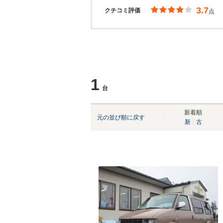
3.7
クチコミ評価
点
1
台
新着順
元の並び順に戻す
新
古