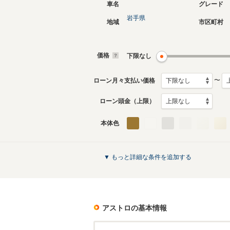
車名
グレード
岩手県
地域
市区町村
価格
下限なし
〜
ローン月々支払い価格
ローン頭金（上限）
本体色
▼ もっと詳細な条件を追加する
アストロ
の基本情報