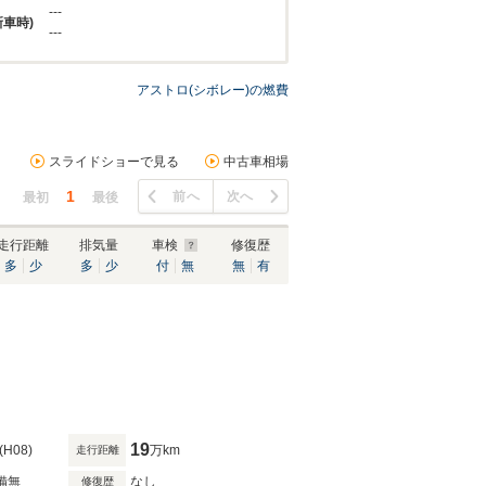
---
新車時)
---
アストロ(シボレー)の燃費
スライドショーで見る
中古車相場
1
前へ
次へ
最初
最後
走行距離
排気量
車検
修復歴
多
少
多
少
付
無
無
有
19
(H08)
万km
走行距離
備無
なし
修復歴