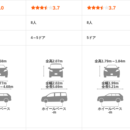
.0
3.7
3.7
8人
8人
4～5ドア
5ドア
.68m
全高
2.07m
全高
1.79m～1.84m
.77m
全幅
2.02m
全幅
1.99m
m～4.68m
全長
5.69m
全長
5.21m
ベース
ホイールベース
ホイールベース
m
-m
-m