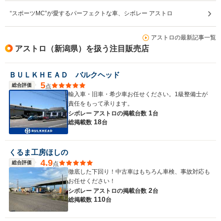
“スポーツMC”が愛するパーフェクトな車、シボレー アストロ
アストロの最新記事一覧
アストロ（新潟県）を扱う注目販売店
ＢＵＬＫＨＥＡＤ バルクヘッド
5
総合評価
点
輸入車・旧車・希少車お任せください。1級整備士が
責任をもって承ります。
1
シボレー アストロの
掲載台数
台
18
総掲載数
台
くるま工房ほしの
4.9
総合評価
点
徹底した下回り！中古車はもちろん車検、事故対応も
お任せください！
2
シボレー アストロの
掲載台数
台
110
総掲載数
台