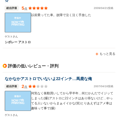
☆
5
総合評価
2009/04/21投稿
点
以前乗ってた車。故障で泣く泣く手放した
ゲストさん
シボレー アストロ
もっと見る
評価の低いレビュー・評判
なかなかアストロでいないよ22インチ…馬鹿な俺
2
総合評価
2007/04/16投稿
点
何気なく衝動買いしてから早半年…何だかんだでイジッて
しまった(爆)アストロに22インチはあり得ないけど…やっ
てる人いないからまぁイイかな(笑)とりあえずはアメ車は
趣味って事で(爆)
ゲストさん