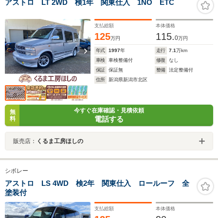
アストロ LT 2WD 検1年 関東仕入 1NO ETC
支払総額
本体価格
125
115.
0
万円
万円
年式
1997
年
走行
7.1
万km
車検
車検整備付
修復
なし
保証
保証無
整備
法定整備付
住所
新潟県新潟市北区
今すぐ在庫確認・見積依頼
無
電話する
料
販売店：
くるま工房ほしの
シボレー
アストロ LS 4WD 検2年 関東仕入 ロールーフ 全
塗装付
支払総額
本体価格