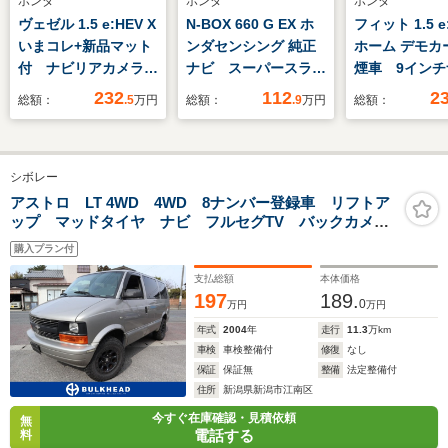
ホンダ
ホンダ
ホンダ
ヴェゼル 1.5 e:HEV X
N-BOX 660 G EX ホ
フィット 1.5 e
いまコレ+新品マット
ンダセンシング 純正
ホーム デモカ
付 ナビリアカメラ
ナビ スーパースライ
煙車 9イン
ドラレコ前後
ドシート
バックカメラ
232
112
2
総額：
.5
万円
総額：
.9
万円
総額：
コ ETC ア
ブクルーズコ
ル シートヒ
シボレー
Bluetooth 
端子 LEDヘ
アストロ LT 4WD 4WD 8ナンバー登録車 リフトア
ップ マッドタイヤ ナビ フルセグTV バックカメ
ト 衝突被害
ラ 5人乗り車椅子登録車(シート4席)
ーキ フルセ
購入プラン付
支払総額
本体価格
197
189.
0
万円
万円
年式
2004
年
走行
11.3
万km
車検
車検整備付
修復
なし
保証
保証無
整備
法定整備付
住所
新潟県新潟市江南区
今すぐ在庫確認・見積依頼
無
電話する
料