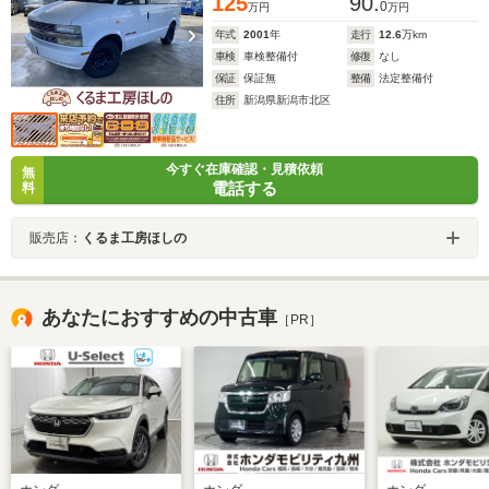
125
90.
0
万円
万円
年式
2001
年
走行
12.6
万km
車検
車検整備付
修復
なし
保証
保証無
整備
法定整備付
住所
新潟県新潟市北区
今すぐ在庫確認・見積依頼
無
電話する
料
販売店：
くるま工房ほしの
あなたにおすすめの中古車
［PR］