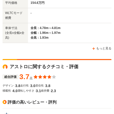
平均価格
154.6万円
全幅
全幅
全
WLTCモード
-
サイズ
1.77m
2.02m
1.
燃費
全長
全長
(全長x全幅x全高)
4.51m～4.68m
5.69m
5.
車体寸法
全長：4.78m～4.81m
(全長x全幅x全
全幅：1.96m～1.97m
高)
全高：1.93m
ホイールベース
ホイールベース
ホイー
-m
-m
もっと見る
アストロに関するクチコミ・評価
WLTCモード
-
-
-
燃費
3.7
総合評価
点
3.8
3.0
3.8
デザイン :
走行性 :
居住性 :
4.0
3.1
2.3
積載性 :
運転しやすさ :
維持費 :
排気量
4295cc
5327cc
3564cc
評価の高いレビュー・評判
駆動方式
4WD
FR、4WD
FF、4WD