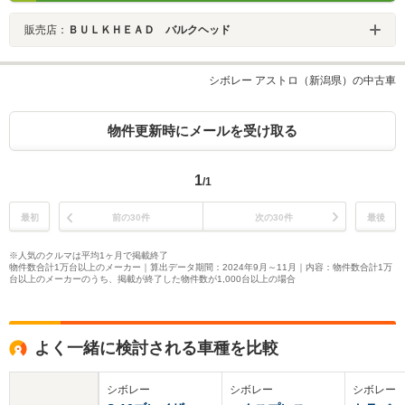
販売店：
ＢＵＬＫＨＥＡＤ バルクヘッド
シボレー アストロ（新潟県）の中古車
物件更新時にメールを受け取る
1
/1
最初
前の30件
次の30件
最後
※人気のクルマは平均1ヶ月で掲載終了
物件数合計1万台以上のメーカー｜算出データ期間：2024年9月～11月｜内容：物件数合計1万
台以上のメーカーのうち、掲載が終了した物件数が1,000台以上の場合
よく一緒に検討される車種を比較
シボレー
シボレー
シボレー