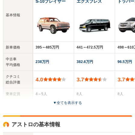
S-10ブレイザー
エクスプレス
トラバー
基本情報
新車価格
395～485万円
441～472.5万円
498～61
中古車
238万円
382.6万円
96.5万円
平均価格
クチコミ
4.0
3.7
3.7
総合評価
乗車定員
4～5人
8人
8人
▼
全てを表示する
ドア数
3～5ドア
4～5ドア
5ドア
全高
全高
全高
アストロの基本情報
1.68m
2.07m
1.79m