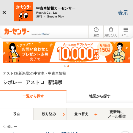
中古車情報カーセンサー
表示
Recruit Co., Ltd.
無料 － Google Play
履歴
お気に入り
メニュー
アストロ(新潟県)の中古車・中古車情報
シボレー アストロ 新潟県
一覧から探す
地図から探す
更新時に
3
絞り込み
並べ替え
台
メール受信
シボレー