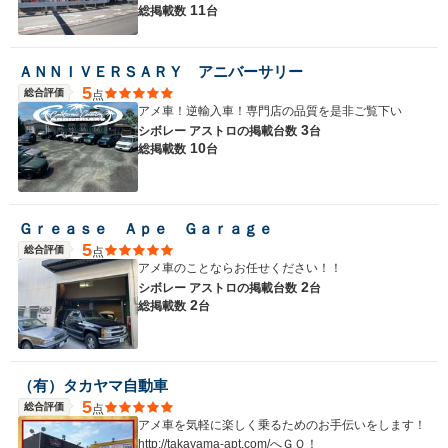
11
総掲載数
台
ＡＮＮＩＶＥＲＳＡＲＹ アニバーサリー
5
総合評価
点
アメ車！逆輸入車！専門店の品質を是非ご覧下い
3
シボレー アストロの
掲載台数
台
10
総掲載数
台
Ｇｒｅａｓｅ Ａｐｅ Ｇａｒａｇｅ
5
総合評価
点
アメ車のことならお任せください！！
2
シボレー アストロの
掲載台数
台
2
総掲載数
台
（有）タカヤマ自動車
5
総合評価
点
アメ車を気軽に楽しく乗るためのお手伝いをします！
http://takayama-apt.com/へＧＯ！