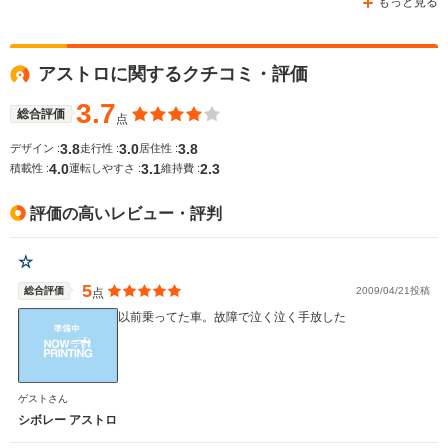
もっと見る
アストロに関するクチコミ・評価
WLTCモード
-
-
-
燃費
3.7
総合評価
点
3.8
3.0
3.8
デザイン :
走行性 :
居住性 :
4.0
3.1
2.3
積載性 :
運転しやすさ :
維持費 :
排気量
4295cc
5327cc
3564cc
評価の高いレビュー・評判
駆動方式
4WD
FR、4WD
FF、4WD
☆
5
総合評価
2009/04/21投稿
点
以前乗ってた車。故障で泣く泣く手放した
ゲストさん
シボレー アストロ