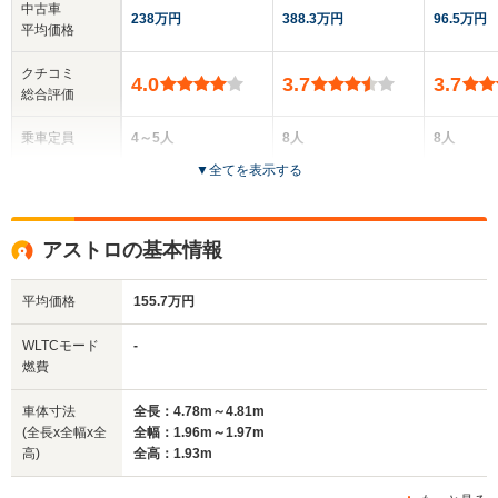
中古車
238万円
388.3万円
96.5万円
平均価格
クチコミ
4.0
3.7
3.7
総合評価
乗車定員
4～5人
8人
8人
▼
全てを表示する
ドア数
3～5ドア
4～5ドア
5ドア
全高
全高
全高
アストロの基本情報
1.68m
2.07m
1.79m
平均価格
155.7万円
全幅
全幅
全
WLTCモード
-
サイズ
1.77m
2.02m
1.
燃費
全長
全長
(全長x全幅x全高)
4.51m～4.68m
5.69m
5.
車体寸法
全長：4.78m～4.81m
(全長x全幅x全
全幅：1.96m～1.97m
高)
全高：1.93m
ホイールベース
ホイールベース
ホイー
-m
-m