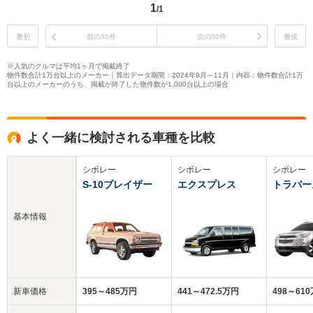
1
/1
最初
前の30件
次の30件
最後
※人気のクルマは平均1ヶ月で掲載終了
物件数合計1万台以上のメーカー｜算出データ期間：2024年9月～11月｜内容：物件数合計1万
台以上のメーカーのうち、掲載が終了した物件数が1,000台以上の場合
よく一緒に検討される車種を比較
シボレー
シボレー
シボレー
S-10ブレイザー
エクスプレス
トラバー
基本情報
新車価格
395～485万円
441～472.5万円
498～61