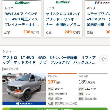
トヨタ
トヨタ
ホンダ
RAV4 2.0 アドベンチ
ヤリスクロス 1.5 ハイ
ステップワゴン 
ャー 4WD 純正ディス
ブリッド Z ワンオー
e:HEV スパー
プレイオーディオナビ
ナー 全周囲カメラ
済未使用車 
全方位
純正ナビ フルセグ
ドア 衝突被
338
249
3
総額：
.9
万円
総額：
.9
万円
総額：
TV ETC ドラレ
ステム レー
コ トヨタセーフティ
ーズ 電動リ
センス 衝突軽減ブレ
ト 合皮コン
シボレー
ーキ レーダークルコ
ト コーナー
ン BSM HUD ハ
ー シートヒ
アストロ LT 4WD 4WD 8ナンバー登録車 リフトア
ップ マッドタイヤ ナビ フルセグTV バックカメ
ーフレザー シートヒ
LEDヘッドラ
ラ 5人乗り車椅子登録車(シート4席)
ーター 純正アルミホ
正16インチア
購入プラン付
イール
イール 車線
支払総額
本体価格
197
189.
0
万円
万円
年式
2004
年
走行
11.3
万km
車検
車検整備付
修復
なし
保証
保証無
整備
法定整備付
住所
新潟県新潟市江南区