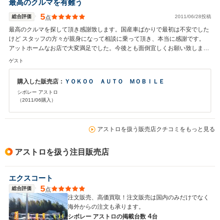
最高のクルマを有難う
5
総合評価
2011/06/28投稿
点
最高のクルマを探して頂き感謝致します。国産車ばかりで最初は不安でした
けど スタッフの方々が親身になって相談に乗って頂き、本当に感謝です。
アットホームなお店で大変満足でした。今後とも面倒宜しくお願い致しま
す。
ゲスト
購入した販売店：
ＹＯＫＯＯ ＡＵＴＯ ＭＯＢＩＬＥ
シボレー アストロ
（2011/06購入）
アストロを扱う販売店クチコミをもっと見る
アストロを扱う注目販売店
エクスコート
5
総合評価
点
注文販売、高価買取！注文販売は国内のみだけでなく
海外からの注文も承ります。
4
シボレー アストロの
掲載台数
台