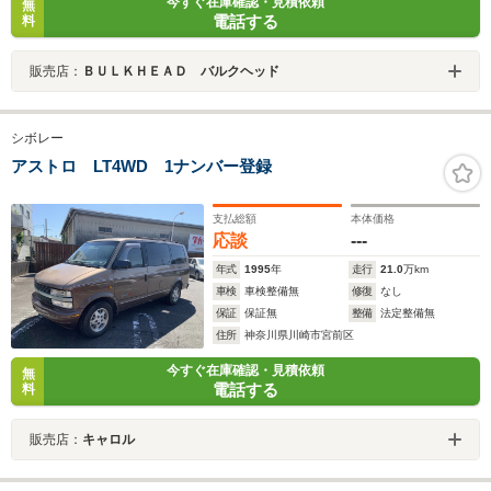
今すぐ在庫確認・見積依頼
無
電話する
料
販売店：
ＢＵＬＫＨＥＡＤ バルクヘッド
シボレー
アストロ LT4WD 1ナンバー登録
支払総額
本体価格
応談
---
年式
1995
年
走行
21.0
万km
車検
車検整備無
修復
なし
保証
保証無
整備
法定整備無
住所
神奈川県川崎市宮前区
今すぐ在庫確認・見積依頼
無
電話する
料
販売店：
キャロル