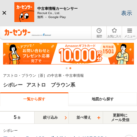
中古車情報カーセンサー
表示
Recruit Co., Ltd.
無料 － Google Play
履歴
お気に入り
メニュー
アストロ・ブラウン［茶］の中古車・中古車情報
シボレー アストロ ブラウン系
一覧から探す
地図から探す
更新時に
5
絞り込み
並べ替え
台
メール受信
シボレー