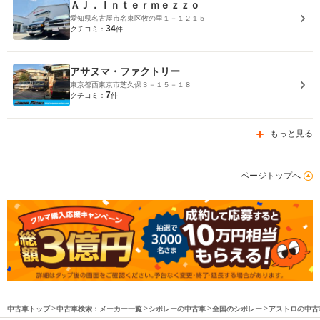
ＡＪ．Ｉｎｔｅｒｍｅｚｚｏ
愛知県名古屋市名東区牧の里１－１２１５
34
クチコミ：
件
アサヌマ・ファクトリー
東京都西東京市芝久保３－１５－１８
7
クチコミ：
件
もっと見る
ページトップへ
中古車トップ
中古車検索：メーカー一覧
シボレーの中古車
全国のシボレー
アストロの中古