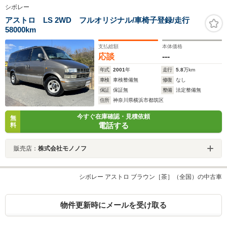
シボレー
アストロ LS 2WD フルオリジナル/車椅子登録/走行
58000km
支払総額
本体価格
応談
---
年式
2001
年
走行
5.8
万km
車検
車検整備無
修復
なし
保証
保証無
整備
法定整備無
住所
神奈川県横浜市都筑区
今すぐ在庫確認・見積依頼
無
電話する
料
販売店：
株式会社モノノフ
シボレー アストロ ブラウン［茶］（全国）の中古車
物件更新時にメールを受け取る