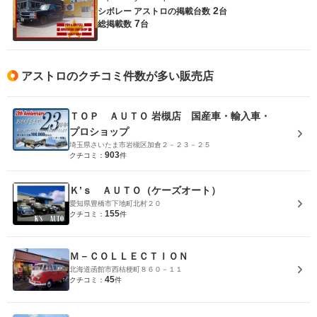
2
シボレー アストロの
掲載台数
台
7
総掲載数
台
アストロのクチコミ件数が多い販売店
ＴＯＰ ＡＵＴＯ 岩槻店 国産車・輸入車・
プロショップ
埼玉県さいたま市岩槻区加倉２－２３－２５
903
クチコミ：
件
Ｋ’ｓ ＡＵＴＯ（ケーズオート）
愛知県豊橋市下地町北村２０
155
クチコミ：
件
Ｍ－ＣＯＬＬＥＣＴＩＯＮ
北海道函館市西桔梗町８６０－１１
45
クチコミ：
件