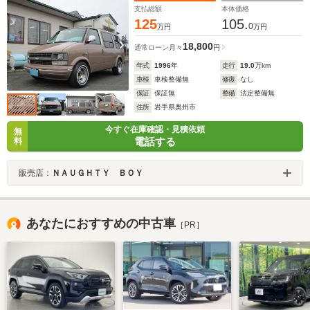
支払総額
本体価格
125
105.
0
万円
万円
18,800
通常ローン
月々
円
年式
1996
年
走行
19.0
万km
車検
車検整備無
修復
なし
保証
保証無
整備
法定整備無
住所
岩手県奥州市
今すぐ在庫確認・見積依頼
無
電話する
料
販売店：
ＮＡＵＧＨＴＹ ＢＯＹ
あなたにおすすめの中古車
［PR］