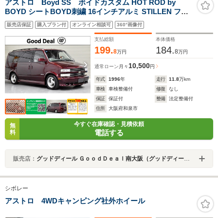
アストロ Boyd SS ボイドカスタム HOT ROD by
BOYD シートBOYD刺繍 16インチアルミ STILLEN フル
セグナビ 前後ドラレコ
販売店保証
購入プラン付
オンライン相談可
360°画像付
支払総額
本体価格
199.
184.
8
8
万円
万円
10,500
通常ローン
月々
円
年式
1996
年
走行
11.8
万km
車検
車検整備付
修復
なし
保証
保証付
整備
法定整備付
住所
大阪府和泉市
今すぐ在庫確認・見積依頼
無
電話する
料
販売店：
グッドディール ＧｏｏｄＤｅａｌ南大阪（グッドディール）／有限会社ムラタ商事
シボレー
アストロ 4WDキャンピング社外ホイール