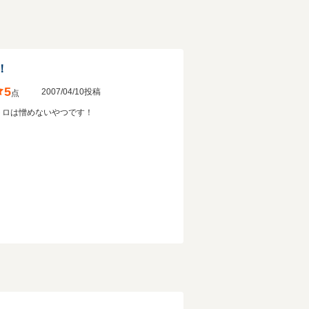
！
5
2007/04/10投稿
点
トロは憎めないやつです！