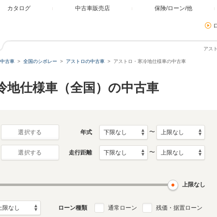
カタログ
中古車販売店
保険/ローン/他
アス
中古車
全国のシボレー
アストロの中古車
アストロ・寒冷地仕様車の中古車
寒冷地仕様車（全国）の中古車
〜
年式
選択する
〜
走行距離
選択する
上限なし
ローン種類
通常ローン
残価・据置ローン