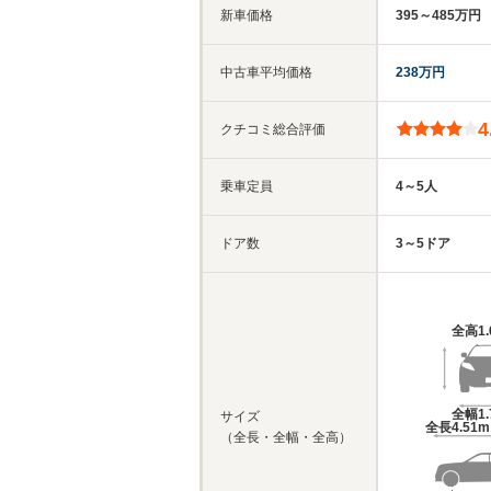
新車価格
395～485万円
中古車平均価格
238万円
4
クチコミ総合評価
乗車定員
4～5人
ドア数
3～5ドア
全高
1
全幅
1
サイズ
全長
4.51
（全長・全幅・全高）