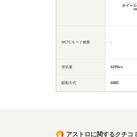
ホイール
-
WLTCモード燃費
-
排気量
4295cc
駆動方式
4WD
アストロに関するクチコ