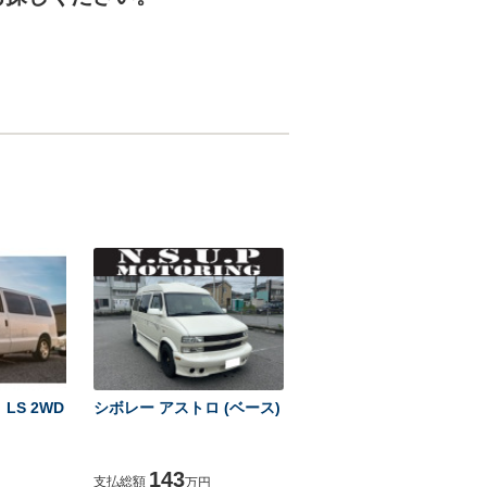
LS 2WD
シボレー アストロ (ベース)
143
支払総額
万円