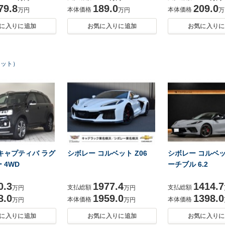
79.8
189.0
209.0
本体価格
本体価格
万円
万円
万
に入りに追加
お気に入りに追加
お気に入りに
ヒット）
キャプティバ ラグ
シボレー コルベット Z06
シボレー コルベ
 4WD
ーチブル 6.2
0.3
1977.4
1414.7
支払総額
支払総額
万円
万円
8.0
1959.0
1398.0
本体価格
本体価格
万円
万円
に入りに追加
お気に入りに追加
お気に入りに