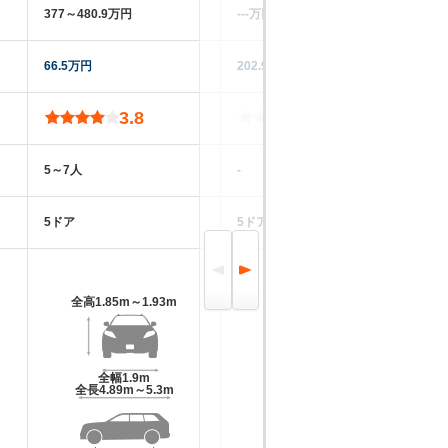
377～480.9万円
‐‐‐万円
66.5万円
202.9万円
3.8
-
5～7人
-
5ドア
5ドア
全高
1.85m～1.93m
全高
-m
全幅
1.9m
全幅
-m
全長
4.89m～5.3m
全長
-m