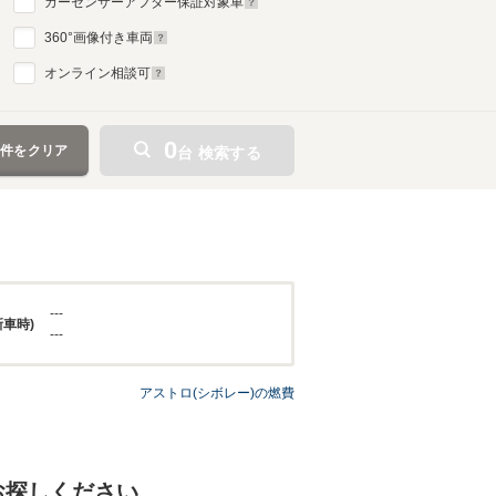
カーセンサーアフター保証対象車
360
°画像付き車両
オンライン相談可
0
条件をクリア
台 検索する
---
新車時)
---
アストロ(シボレー)の燃費
お探しください。