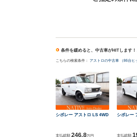
条件を緩めると、中古車がHITします
こちらの検索条件：
アストロの中古車 （86台ヒ
シボレー アストロ LS 4WD
シボレー ア
246.8
1
支払総額
支払総額
万円