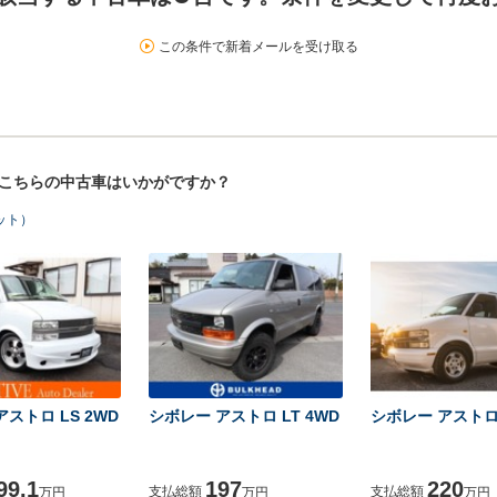
この条件で新着メールを受け取る
！こちらの中古車はいかがですか？
ット）
ストロ LS 2WD
シボレー アストロ LT 4WD
シボレー アストロ 
99.1
197
220
支払総額
支払総額
万円
万円
万円