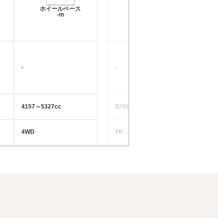
ホイールベース
ホイールベース
-m
-m
-
-
4157～5327cc
5700～7400cc
4WD
FR、4WD