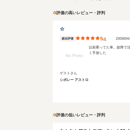
評価の高いレビュー・評判
☆
5
2009/0
総合評価
点
以前乗ってた車。故障で
く手放した
ゲストさん
シボレー アストロ
評価の低いレビュー・評判