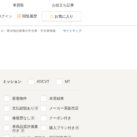
車買取
お役立ち記事
ログイン
閲覧履歴
お気に入り
トロ・寒冷地仕様車の中古車・中古車情報
サイトマップ
ミッション
AT/CVT
MT
新着物件
未登録車
支払総額あり
メーカー系販売店
修復歴なし
クーポン付き
車両品質評価書
購入プラン付き
付き