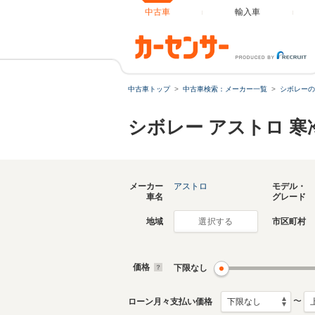
中古車
輸入車
中古車トップ
中古車検索：メーカー一覧
シボレーの
シボレー アストロ 
メーカー
アストロ
モデル・
車名
グレード
地域
市区町村
選択する
価格
下限なし
〜
ローン月々支払い価格