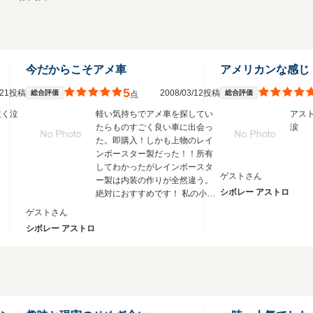
今だからこそアメ車
アメリカンな感じ
5
4/21投稿
2008/03/12投稿
総合評価
総合評価
点
泣く泣
軽い気持ちでアメ車を探してい
アス
たらものすごく良い車に出会っ
涙
た。即購入！しかも上物のレイ
ンボースター製だった！！所有
してわかったがレインボースタ
ゲストさん
ー製は内装の作りが全然違う。
シボレー アストロ
絶対におすすめです！ 私の小さ
い子供も後部座席で大はしゃ
ゲストさん
ぎ。テレビも観れるしなにより
シボレー アストロ
広いので！国産車では絶対に味
わえませんよ！！燃費もリッタ
ー６ｋｍは走れます。