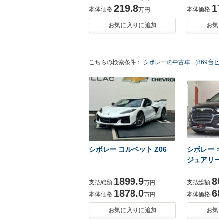
219.8
1
本体価格
本体価格
万円
お気に入りに追加
お気
こちらの検索条件：
シボレーの中古車 （869台
シボレー コルベット Z06
シボレー 
ジュアリー
1899.9
8
支払総額
支払総額
万円
1878.0
6
本体価格
本体価格
万円
お気に入りに追加
お気