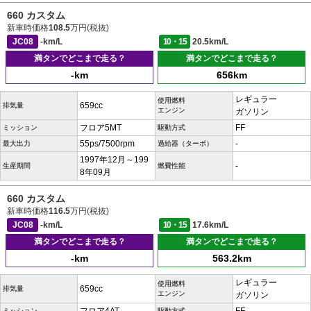
660 カスタム
新車時価格
108.5
万円(税抜)
JC08
-km/L
10・15
20.5km/L
満タンでどこまで走る？
満タンでどこまで走る？
-km
656km
レギュラー
使用燃料
659cc
排気量
エンジン
ガソリン
フロア5MT
FF
ミッション
駆動方式
55ps/7500rpm
-
最大出力
過給器（ターボ）
1997年12月～199
-
生産期間
燃費性能
8年09月
660 カスタム
新車時価格
116.5
万円(税抜)
JC08
-km/L
10・15
17.6km/L
満タンでどこまで走る？
満タンでどこまで走る？
-km
563.2km
レギュラー
使用燃料
659cc
排気量
エンジン
ガソリン
ミッション
駆動方式