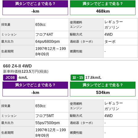
満タンでどこまで走る？
満タンでどこまで走る？
-km
468km
レギュラー
使用燃料
659cc
排気量
エンジン
ガソリン
フロア4AT
4WD
ミッション
駆動方式
64ps/6800rpm
ターボ
最大出力
過給器（ターボ）
1997年12月～199
-
生産期間
燃費性能
8年09月
660 Z4-II 4WD
新車時価格
123.5
万円(税抜)
JC08
-km/L
10・15
17.8km/L
満タンでどこまで走る？
満タンでどこまで走る？
-km
534km
レギュラー
使用燃料
659cc
排気量
エンジン
ガソリン
フロア5MT
4WD
ミッション
駆動方式
55ps/7500rpm
-
最大出力
過給器（ターボ）
1997年12月～199
-
生産期間
燃費性能
8年09月