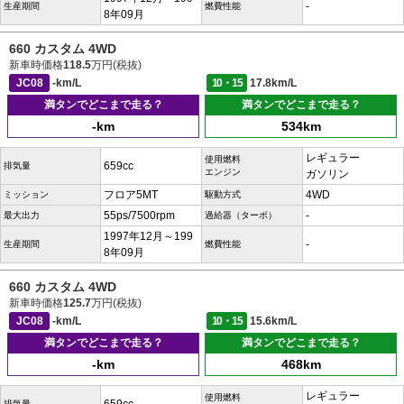
-
生産期間
燃費性能
8年09月
660 カスタム 4WD
新車時価格
118.5
万円(税抜)
JC08
-km/L
10・15
17.8km/L
満タンでどこまで走る？
満タンでどこまで走る？
-km
534km
レギュラー
使用燃料
659cc
排気量
エンジン
ガソリン
フロア5MT
4WD
ミッション
駆動方式
55ps/7500rpm
-
最大出力
過給器（ターボ）
1997年12月～199
-
生産期間
燃費性能
8年09月
660 カスタム 4WD
新車時価格
125.7
万円(税抜)
JC08
-km/L
10・15
15.6km/L
満タンでどこまで走る？
満タンでどこまで走る？
-km
468km
レギュラー
使用燃料
排気量