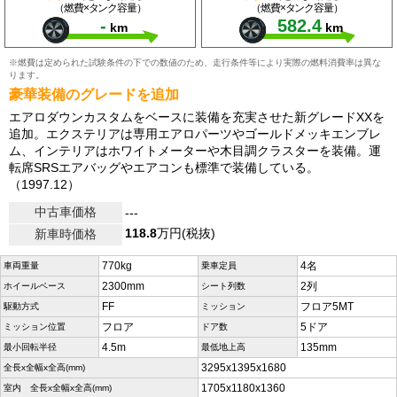
（燃費×タンク容量）
（燃費×タンク容量）
-
582.4
km
km
※燃費は定められた試験条件の下での数値のため、走行条件等により実際の燃料消費率は異な
ります。
豪華装備のグレードを追加
エアロダウンカスタムをベースに装備を充実させた新グレードXXを
追加。エクステリアは専用エアロパーツやゴールドメッキエンブレ
ム、インテリアはホワイトメーターや木目調クラスターを装備。運
転席SRSエアバッグやエアコンも標準で装備している。
（1997.12）
中古車価格
---
118.8
万円(税抜)
新車時価格
770kg
4名
車両重量
乗車定員
2300mm
2列
ホイールベース
シート列数
FF
フロア5MT
駆動方式
ミッション
フロア
5ドア
ミッション位置
ドア数
4.5m
135mm
最小回転半径
最低地上高
3295x1395x1680
全長x全幅x全高(mm)
1705x1180x1360
室内 全長x全幅x全高(mm)