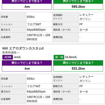
満タンでどこまで走る？
満タンでどこまで走る？
-km
595.2km
レギュラー
使用燃料
659cc
排気量
エンジン
ガソリン
フロア5MT
FF
ミッション
駆動方式
64ps/6800rpm
ターボ
最大出力
過給器（ターボ）
1997年12月～199
-
生産期間
燃費性能
8年09月
660 エアロダウンカスタムII
新車時価格
---
JC08
-km/L
10・15
16.6km/L
満タンでどこまで走る？
満タンでどこまで走る？
-km
531.2km
レギュラー
使用燃料
659cc
排気量
エンジン
ガソリン
フロア4AT
FF
ミッション
駆動方式
64ps/6800rpm
ターボ
最大出力
過給器（ターボ）
1997年12月～199
-
生産期間
燃費性能
8年09月