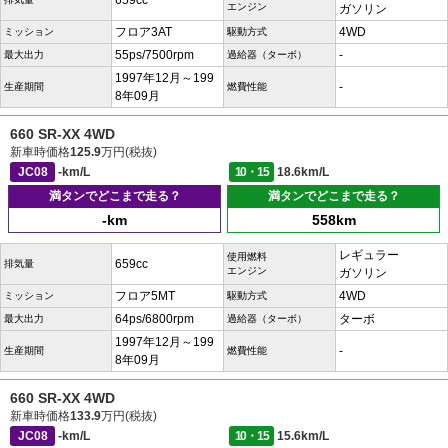
659cc
エンジン
ガソリン
フロア3AT
4WD
ミッション
駆動方式
55ps/7500rpm
-
最大出力
過給器（ターボ）
1997年12月～199
-
生産期間
燃費性能
8年09月
660 SR-XX 4WD
新車時価格
125.9
万円(税抜)
JC08
-km/L
10・15
18.6km/L
満タンでどこまで走る？
満タンでどこまで走る？
-km
558km
レギュラー
使用燃料
659cc
排気量
エンジン
ガソリン
フロア5MT
4WD
ミッション
駆動方式
64ps/6800rpm
ターボ
最大出力
過給器（ターボ）
1997年12月～199
-
生産期間
燃費性能
8年09月
660 SR-XX 4WD
新車時価格
133.9
万円(税抜)
JC08
-km/L
10・15
15.6km/L