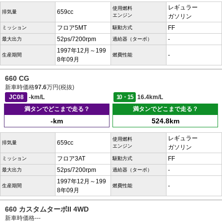
レギュラー
使用燃料
659cc
排気量
エンジン
ガソリン
フロア5MT
FF
ミッション
駆動方式
52ps/7200rpm
-
最大出力
過給器（ターボ）
1997年12月～199
-
生産期間
燃費性能
8年09月
660 CG
新車時価格
97.6
万円(税抜)
JC08
-km/L
10・15
16.4km/L
満タンでどこまで走る？
満タンでどこまで走る？
-km
524.8km
レギュラー
使用燃料
659cc
排気量
エンジン
ガソリン
フロア3AT
FF
ミッション
駆動方式
52ps/7200rpm
-
最大出力
過給器（ターボ）
1997年12月～199
-
生産期間
燃費性能
8年09月
660 カスタムターボII 4WD
新車時価格
---