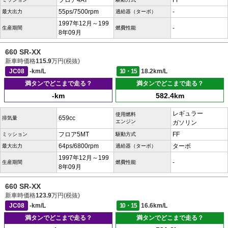
フロア4AT
FF
55ps/7500rpm
-
最大出力
過給器（ターボ）
1997年12月～199
-
生産期間
燃費性能
8年09月
660 SR-XX
新車時価格
115.9
万円(税抜)
JC08
-km/L
10・15
18.2km/L
満タンでどこまで走る？
満タンでどこまで走る？
-km
582.4km
レギュラー
使用燃料
659cc
排気量
エンジン
ガソリン
フロア5MT
FF
ミッション
駆動方式
64ps/6800rpm
ターボ
最大出力
過給器（ターボ）
1997年12月～199
-
生産期間
燃費性能
8年09月
660 SR-XX
新車時価格
123.9
万円(税抜)
JC08
-km/L
10・15
16.6km/L
満タンでどこまで走る？
満タンでどこまで走る？