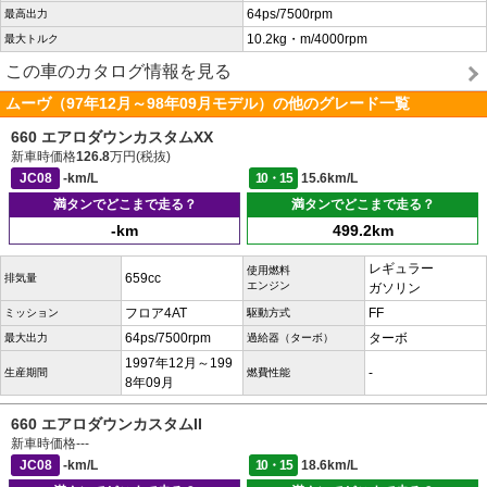
64ps/7500rpm
最高出力
10.2kg・m/4000rpm
最大トルク
この車のカタログ情報を見る
ムーヴ（97年12月～98年09月モデル）の他のグレード一覧
660 エアロダウンカスタムXX
新車時価格
126.8
万円(税抜)
JC08
-km/L
10・15
15.6km/L
満タンでどこまで走る？
満タンでどこまで走る？
-km
499.2km
レギュラー
使用燃料
659cc
排気量
エンジン
ガソリン
フロア4AT
FF
ミッション
駆動方式
64ps/7500rpm
ターボ
最大出力
過給器（ターボ）
1997年12月～199
-
生産期間
燃費性能
8年09月
660 エアロダウンカスタムII
新車時価格
---
JC08
-km/L
10・15
18.6km/L