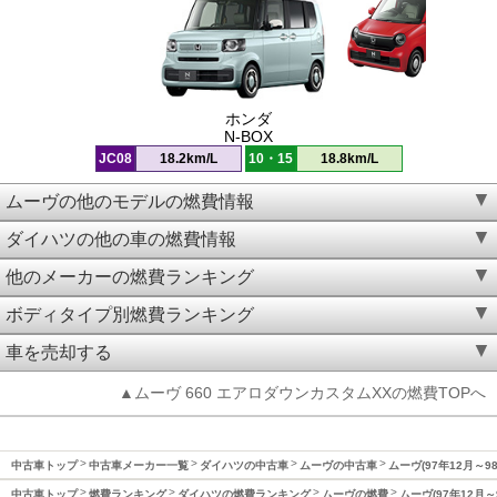
ホンダ
N-BOX
JC08
18.2km/L
10・15
18.8km/L
ムーヴの他のモデルの燃費情報
ダイハツの他の車の燃費情報
他のメーカーの燃費ランキング
ボディタイプ別燃費ランキング
車を売却する
▲ムーヴ 660 エアロダウンカスタムXXの燃費TOPへ
中古車トップ
中古車メーカー一覧
ダイハツの中古車
ムーヴの中古車
ムーヴ(97年12月～9
中古車トップ
燃費ランキング
ダイハツの燃費ランキング
ムーヴの燃費
ムーヴ(97年12月～