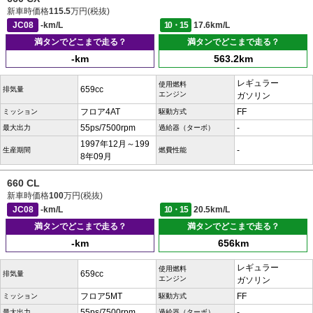
新車時価格
115.5
万円(税抜)
JC08
-km/L
10・15
17.6km/L
満タンでどこまで走る？
満タンでどこまで走る？
-km
563.2km
レギュラー
使用燃料
659cc
排気量
エンジン
ガソリン
フロア4AT
FF
ミッション
駆動方式
55ps/7500rpm
-
最大出力
過給器（ターボ）
1997年12月～199
-
生産期間
燃費性能
8年09月
660 CL
新車時価格
100
万円(税抜)
JC08
-km/L
10・15
20.5km/L
満タンでどこまで走る？
満タンでどこまで走る？
-km
656km
レギュラー
使用燃料
659cc
排気量
エンジン
ガソリン
フロア5MT
FF
ミッション
駆動方式
55ps/7500rpm
-
最大出力
過給器（ターボ）