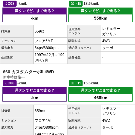
JC08
-km/L
10・15
18.6km/L
満タンでどこまで走る？
満タンでどこまで走る？
-km
558km
レギュラー
使用燃料
659cc
排気量
エンジン
ガソリン
フロア5MT
4WD
ミッション
駆動方式
64ps/6800rpm
ターボ
最大出力
過給器（ターボ）
1997年12月～199
-
生産期間
燃費性能
8年09月
660 カスタムターボII 4WD
新車時価格
---
JC08
-km/L
10・15
15.6km/L
満タンでどこまで走る？
満タンでどこまで走る？
-km
468km
レギュラー
使用燃料
659cc
排気量
エンジン
ガソリン
フロア4AT
4WD
ミッション
駆動方式
64ps/6800rpm
ターボ
最大出力
過給器（ターボ）
1997年12月～199