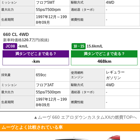
フロア5MT
4WD
ミッション
駆動方式
55ps/7500rpm
-
最大出力
過給器（ターボ）
1997年12月～199
-
生産期間
燃費性能
8年09月
660 CL 4WD
新車時価格
120.7
万円(税抜)
JC08
-km/L
10・15
15.6km/L
満タンでどこまで走る？
満タンでどこまで走る？
-km
468km
レギュラー
使用燃料
659cc
排気量
エンジン
ガソリン
フロア3AT
4WD
ミッション
駆動方式
55ps/7500rpm
-
最大出力
過給器（ターボ）
1997年12月～199
-
生産期間
燃費性能
8年09月
▲ムーヴ 660 エアロダウンカスタムXXの燃費TOPへ
ムーヴとよく比較されている車