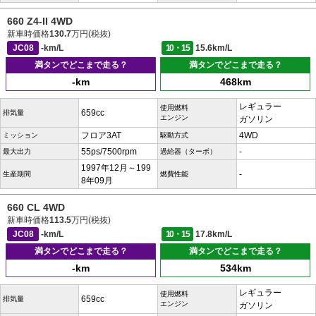
660 Z4-II 4WD
新車時価格
130.7
万円(税抜)
JC08
-km/L
10・15
15.6km/L
満タンでどこまで走る？
満タンでどこまで走る？
-km
468km
レギュラー
使用燃料
659cc
排気量
エンジン
ガソリン
フロア3AT
4WD
ミッション
駆動方式
55ps/7500rpm
-
最大出力
過給器（ターボ）
1997年12月～199
-
生産期間
燃費性能
8年09月
660 CL 4WD
新車時価格
113.5
万円(税抜)
JC08
-km/L
10・15
17.8km/L
満タンでどこまで走る？
満タンでどこまで走る？
-km
534km
レギュラー
使用燃料
659cc
排気量
エンジン
ガソリン