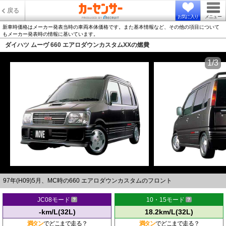
戻る
お気に入り
メニュー
新車時価格はメーカー発表当時の車両本体価格です。また基本情報など、その他の項目について
もメーカー発表時の情報に基いています。
ダイハツ ムーヴ 660 エアロダウンカスタムXXの燃費
1/3
97年(H09)5月、MC時の660 エアロダウンカスタムのフロント
JC08モード
10・15モード
-km/L(32L)
18.2km/L(32L)
満タン
でどこまで走る？
満タン
でどこまで走る？