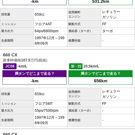
-km
531.2km
レギュラー
使用燃料
659cc
排気量
エンジン
ガソリン
フロア4AT
FF
ミッション
駆動方式
64ps/6800rpm
ターボ
最大出力
過給器（ターボ）
1997年12月～199
-
生産期間
燃費性能
8年09月
660 CX
新車時価格
107.5
万円(税抜)
JC08
-km/L
10・15
20.5km/L
満タンでどこまで走る？
満タンでどこまで走る？
-km
656km
レギュラー
使用燃料
659cc
排気量
エンジン
ガソリン
フロア5MT
FF
ミッション
駆動方式
55ps/7500rpm
-
最大出力
過給器（ターボ）
1997年12月～199
-
生産期間
燃費性能
8年09月
660 CX