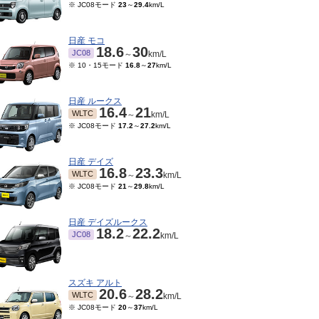
※ JC08モード
23
～
29.4
km/L
日産 モコ
18.6
30
JC08
～
km/L
※ 10・15モード
16.8
～
27
km/L
日産 ルークス
16.4
21
WLTC
～
km/L
※ JC08モード
17.2
～
27.2
km/L
日産 デイズ
16.8
23.3
WLTC
～
km/L
※ JC08モード
21
～
29.8
km/L
日産 デイズルークス
18.2
22.2
JC08
～
km/L
スズキ アルト
20.6
28.2
WLTC
～
km/L
※ JC08モード
20
～
37
km/L