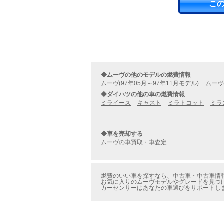
こ
◆ムーヴの他のモデルの燃費情報
ムーヴ(97年05月～97年11月モデル)
ムーヴ
◆ダイハツの他の車の燃費情報
ミライース
キャスト
ミラトコット
ミラ
◆車を売却する
ムーヴの車買取・車査定
燃費のいい車を探すなら、中古車・中古車情報の
お気に入りのムーヴモデルやグレードを見つけ
カーセンサーはあなたの車選びをサポートし