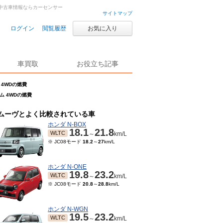
車・中古車情報ならカーセンサー
サイトマップ
ログイン
閲覧履歴
お気に入り
車買取
お役立ち記事
 4WDの燃費
タム 4WDの燃費
ムーヴとよく比較されている車
ホンダ N-BOX
18.1
21.8
WLTC
～
km/L
※ JC08モード
18.2
～
27
km/L
ホンダ N-ONE
19.8
23.2
WLTC
～
km/L
※ JC08モード
20.8
～
28.8
km/L
ホンダ N-WGN
19.5
23.2
WLTC
～
km/L