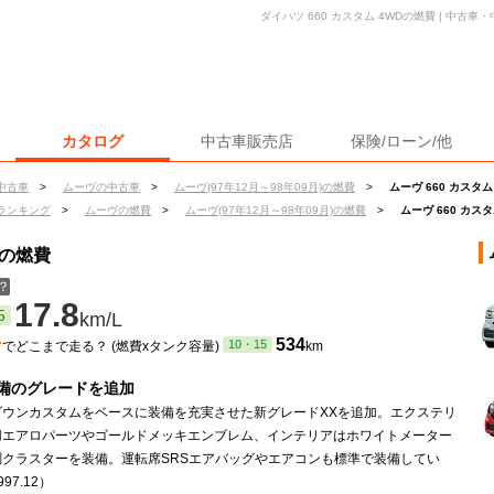
ダイハツ 660 カスタム 4WDの燃費 | 中古
カタログ
中古車販売店
保険/ローン/他
中古車
>
ムーヴの中古車
>
ムーヴ(97年12月～98年09月)の燃費
>
ムーヴ 660 カスタム
ランキング
>
ムーヴの燃費
>
ムーヴ(97年12月～98年09月)の燃費
>
ムーヴ 660 カス
Dの燃費
？
17.8
5
km/L
ン
534
10・15
でどこまで走る？ (燃費xタンク容量)
km
備のグレードを追加
ダウンカスタムをベースに装備を充実させた新グレードXXを追加。エクステリ
用エアロパーツやゴールドメッキエンブレム、インテリアはホワイトメーター
調クラスターを装備。運転席SRSエアバッグやエアコンも標準で装備してい
97.12）