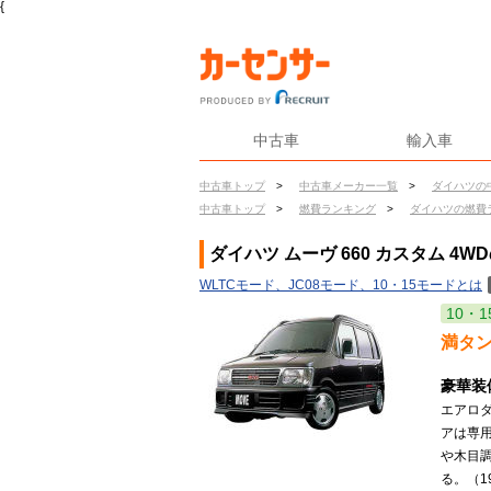
{
中古車
輸入車
中古車トップ
>
中古車メーカー一覧
>
ダイハツの
中古車トップ
>
燃費ランキング
>
ダイハツの燃費
ダイハツ ムーヴ 660 カスタム 4W
WLTCモード、JC08モード、10・15モードとは
10・1
満タ
豪華装
エアロ
アは専
や木目
る。（19