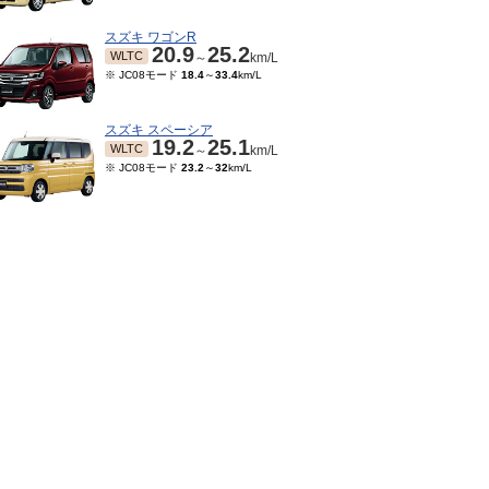
スズキ ワゴンR
20.9
25.2
WLTC
～
km/L
※ JC08モード
18.4
～
33.4
km/L
スズキ スペーシア
19.2
25.1
WLTC
～
km/L
※ JC08モード
23.2
～
32
km/L