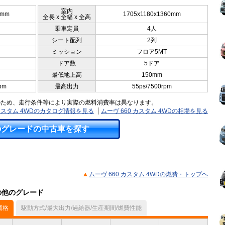
室内
0mm
1705x1180x1360mm
全長 x 全幅 x 全高
乗車定員
4人
シート配列
2列
ミッション
フロア5MT
ドア数
5ドア
最低地上高
150mm
pm
最高出力
55ps/7500rpm
のため、走行条件等により実際の燃料消費率は異なります。
 カスタム 4WDのカタログ情報を見る
ムーヴ 660 カスタム 4WDの相場を見る
のグレードの中古車を探す
ムーヴ 660 カスタム 4WDの燃費・トップヘ
）の他のグレード
価格
駆動方式/最大出力/過給器/生産期間/燃費性能