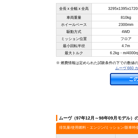
全長 x 全幅 x 全高
3295x1395x172
車両重量
810kg
ホイールベース
2300mm
駆動方式
4WD
ミッション位置
フロア
最小回転半径
4.7m
最大トルク
6.2kg・m/4000r
※ 燃費情報は定められた試験条件の下での数値
ムーヴ 660
こ
ムーヴ（97年12月～98年09月モデル
排気量/使用燃料・エンジン/ミッション/新車時