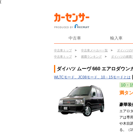
{
中古車
輸入車
中古車トップ
>
中古車メーカー一覧
>
ダイハツの
中古車トップ
>
燃費ランキング
>
ダイハツの燃費
ダイハツ ムーヴ 660 エアロダウン
WLTCモード、JC08モード、10・15モードとは
10・1
満タ
豪華装
エアロ
アは専
や木目
る。（19