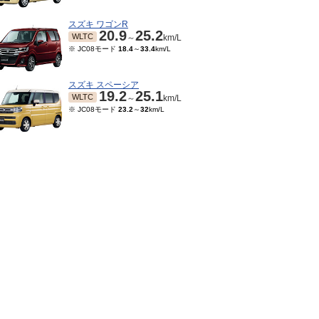
スズキ ワゴンR
20.9
25.2
WLTC
～
km/L
※ JC08モード
18.4
～
33.4
km/L
スズキ スペーシア
19.2
25.1
WLTC
～
km/L
※ JC08モード
23.2
～
32
km/L