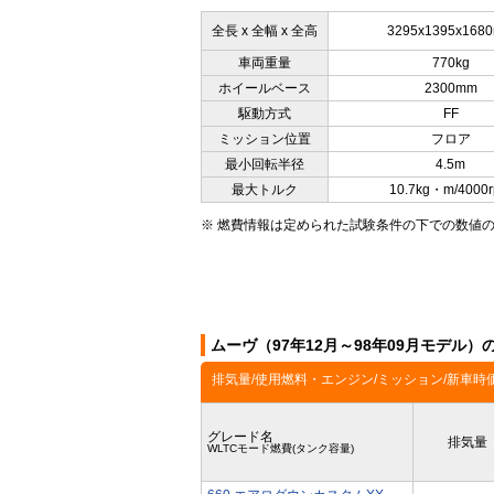
全長 x 全幅 x 全高
3295x1395x168
車両重量
770kg
ホイールベース
2300mm
駆動方式
FF
ミッション位置
フロア
最小回転半径
4.5m
最大トルク
10.7kg・m/4000
※ 燃費情報は定められた試験条件の下での数値
ムーヴ（97年12月～98年09月モデル
排気量/使用燃料・エンジン/ミッション/新車時
グレード名
排気量
WLTCモード燃費(タンク容量)