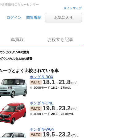
車・中古車情報ならカーセンサー
サイトマップ
ログイン
閲覧履歴
お気に入り
車買取
お役立ち記事
ダウンカスタムIIの燃費
ロダウンカスタムIIの燃費
ムーヴとよく比較されている車
ホンダ N-BOX
18.1
21.8
WLTC
～
km/L
※ JC08モード
18.2
～
27
km/L
ホンダ N-ONE
19.8
23.2
WLTC
～
km/L
※ JC08モード
20.8
～
28.8
km/L
ホンダ N-WGN
19.5
23.2
WLTC
～
km/L