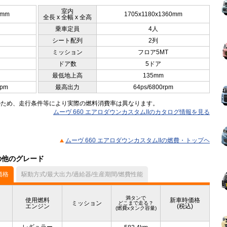
室内
0mm
1705x1180x1360mm
全長 x 全幅 x 全高
乗車定員
4人
シート配列
2列
ミッション
フロア5MT
ドア数
5ドア
最低地上高
135mm
rpm
最高出力
64ps/6800rpm
のため、走行条件等により実際の燃料消費率は異なります。
ムーヴ 660 エアロダウンカスタムIIのカタログ情報を見る
ムーヴ 660 エアロダウンカスタムIIの燃費・トップヘ
）の他のグレード
価格
駆動方式/最大出力/過給器/生産期間/燃費性能
満タンで
使用燃料
新車時価格
ミッション
どこまで走る？
エンジン
(税込)
(燃費xタンク容量)