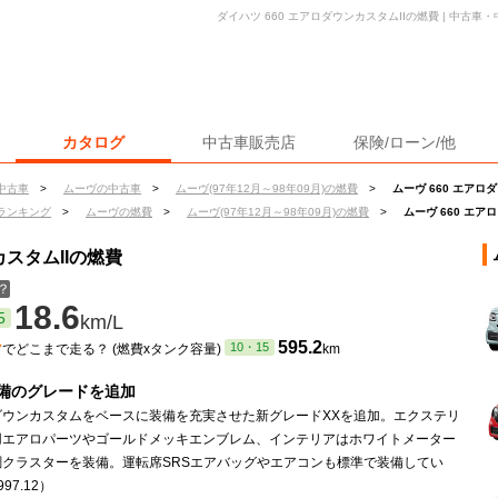
ダイハツ 660 エアロダウンカスタムIIの燃費 | 中古
カタログ
中古車販売店
保険/ローン/他
中古車
>
ムーヴの中古車
>
ムーヴ(97年12月～98年09月)の燃費
>
ムーヴ 660 エアロ
ランキング
>
ムーヴの燃費
>
ムーヴ(97年12月～98年09月)の燃費
>
ムーヴ 660 エア
カスタムIIの燃費
？
18.6
5
km/L
ン
595.2
10・15
でどこまで走る？ (燃費xタンク容量)
km
備のグレードを追加
ダウンカスタムをベースに装備を充実させた新グレードXXを追加。エクステリ
用エアロパーツやゴールドメッキエンブレム、インテリアはホワイトメーター
調クラスターを装備。運転席SRSエアバッグやエアコンも標準で装備してい
97.12）