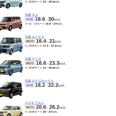
※ JC08モード
23
～
29.4
km/L
日産 モコ
18.6
30
JC08
～
km/L
※ 10・15モード
16.8
～
27
km/L
日産 ルークス
16.4
21
WLTC
～
km/L
※ JC08モード
17.2
～
27.2
km/L
日産 デイズ
16.8
23.3
WLTC
～
km/L
※ JC08モード
21
～
29.8
km/L
日産 デイズルークス
18.2
22.2
JC08
～
km/L
スズキ アルト
20.6
28.2
WLTC
～
km/L
※ JC08モード
20
～
37
km/L