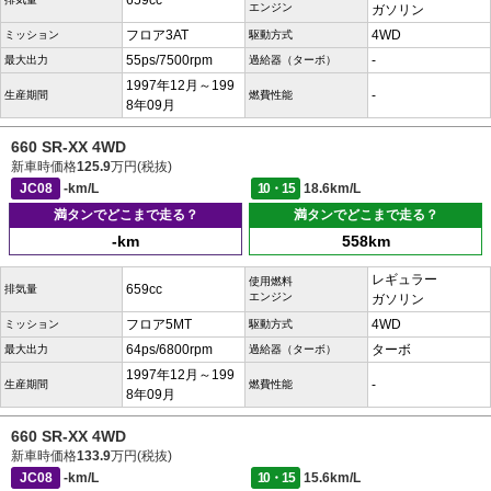
659cc
エンジン
ガソリン
フロア3AT
4WD
ミッション
駆動方式
55ps/7500rpm
-
最大出力
過給器（ターボ）
1997年12月～199
-
生産期間
燃費性能
8年09月
660 SR-XX 4WD
新車時価格
125.9
万円(税抜)
JC08
-km/L
10・15
18.6km/L
満タンでどこまで走る？
満タンでどこまで走る？
-km
558km
レギュラー
使用燃料
659cc
排気量
エンジン
ガソリン
フロア5MT
4WD
ミッション
駆動方式
64ps/6800rpm
ターボ
最大出力
過給器（ターボ）
1997年12月～199
-
生産期間
燃費性能
8年09月
660 SR-XX 4WD
新車時価格
133.9
万円(税抜)
JC08
-km/L
10・15
15.6km/L