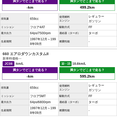
満タンでどこまで走る？
満タンでどこまで走る？
-km
499.2km
レギュラー
使用燃料
659cc
排気量
エンジン
ガソリン
フロア4AT
FF
ミッション
駆動方式
64ps/7500rpm
ターボ
最大出力
過給器（ターボ）
1997年12月～199
-
生産期間
燃費性能
8年09月
660 エアロダウンカスタムII
新車時価格
---
JC08
-km/L
10・15
18.6km/L
満タンでどこまで走る？
満タンでどこまで走る？
-km
595.2km
レギュラー
使用燃料
659cc
排気量
エンジン
ガソリン
フロア5MT
FF
ミッション
駆動方式
64ps/6800rpm
ターボ
最大出力
過給器（ターボ）
1997年12月～199
-
生産期間
燃費性能
8年09月