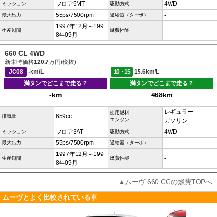
フロア5MT
4WD
ミッション
駆動方式
55ps/7500rpm
-
最大出力
過給器（ターボ）
1997年12月～199
-
生産期間
燃費性能
8年09月
660 CL 4WD
新車時価格
120.7
万円(税抜)
JC08
-km/L
10・15
15.6km/L
満タンでどこまで走る？
満タンでどこまで走る？
-km
468km
レギュラー
使用燃料
659cc
排気量
エンジン
ガソリン
フロア3AT
4WD
ミッション
駆動方式
55ps/7500rpm
-
最大出力
過給器（ターボ）
1997年12月～199
-
生産期間
燃費性能
8年09月
▲ムーヴ 660 CGの燃費TOPへ
ムーヴとよく比較されている車