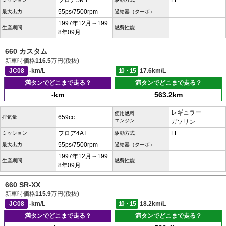
フロア5MT
FF
55ps/7500rpm
-
最大出力
過給器（ターボ）
1997年12月～199
-
生産期間
燃費性能
8年09月
660 カスタム
新車時価格
116.5
万円(税抜)
JC08
-km/L
10・15
17.6km/L
満タンでどこまで走る？
満タンでどこまで走る？
-km
563.2km
レギュラー
使用燃料
659cc
排気量
エンジン
ガソリン
フロア4AT
FF
ミッション
駆動方式
55ps/7500rpm
-
最大出力
過給器（ターボ）
1997年12月～199
-
生産期間
燃費性能
8年09月
660 SR-XX
新車時価格
115.9
万円(税抜)
JC08
-km/L
10・15
18.2km/L
満タンでどこまで走る？
満タンでどこまで走る？