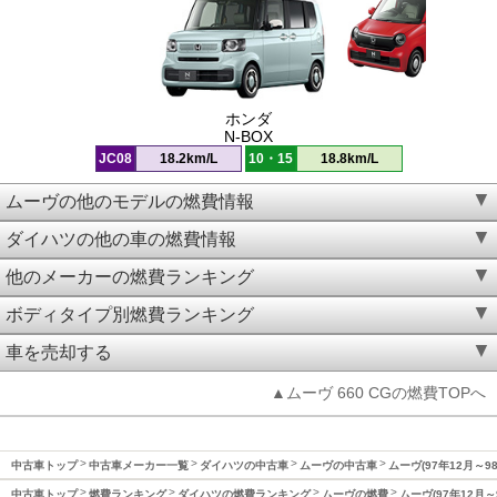
ホンダ
N-BOX
JC08
18.2km/L
10・15
18.8km/L
ムーヴの他のモデルの燃費情報
ダイハツの他の車の燃費情報
他のメーカーの燃費ランキング
ボディタイプ別燃費ランキング
車を売却する
▲ムーヴ 660 CGの燃費TOPへ
中古車トップ
中古車メーカー一覧
ダイハツの中古車
ムーヴの中古車
ムーヴ(97年12月～9
中古車トップ
燃費ランキング
ダイハツの燃費ランキング
ムーヴの燃費
ムーヴ(97年12月～