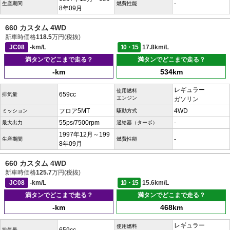
-
生産期間
燃費性能
8年09月
660 カスタム 4WD
新車時価格
118.5
万円(税抜)
JC08
-km/L
10・15
17.8km/L
満タンでどこまで走る？
満タンでどこまで走る？
-km
534km
レギュラー
使用燃料
659cc
排気量
エンジン
ガソリン
フロア5MT
4WD
ミッション
駆動方式
55ps/7500rpm
-
最大出力
過給器（ターボ）
1997年12月～199
-
生産期間
燃費性能
8年09月
660 カスタム 4WD
新車時価格
125.7
万円(税抜)
JC08
-km/L
10・15
15.6km/L
満タンでどこまで走る？
満タンでどこまで走る？
-km
468km
レギュラー
使用燃料
排気量