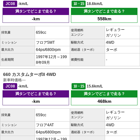
JC08
-km/L
10・15
18.6km/L
満タンでどこまで走る？
満タンでどこまで走る？
-km
558km
レギュラー
使用燃料
659cc
排気量
エンジン
ガソリン
フロア5MT
4WD
ミッション
駆動方式
64ps/6800rpm
ターボ
最大出力
過給器（ターボ）
1997年12月～199
-
生産期間
燃費性能
8年09月
660 カスタムターボII 4WD
新車時価格
---
JC08
-km/L
10・15
15.6km/L
満タンでどこまで走る？
満タンでどこまで走る？
-km
468km
レギュラー
使用燃料
659cc
排気量
エンジン
ガソリン
フロア4AT
4WD
ミッション
駆動方式
64ps/6800rpm
ターボ
最大出力
過給器（ターボ）
1997年12月～199