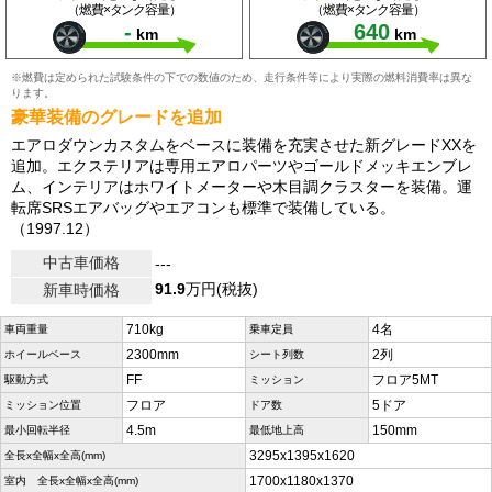
（燃費×タンク容量）
（燃費×タンク容量）
-
640
km
km
※燃費は定められた試験条件の下での数値のため、走行条件等により実際の燃料消費率は異な
ります。
豪華装備のグレードを追加
エアロダウンカスタムをベースに装備を充実させた新グレードXXを
追加。エクステリアは専用エアロパーツやゴールドメッキエンブレ
ム、インテリアはホワイトメーターや木目調クラスターを装備。運
転席SRSエアバッグやエアコンも標準で装備している。
（1997.12）
中古車価格
---
91.9
万円(税抜)
新車時価格
710kg
4名
車両重量
乗車定員
2300mm
2列
ホイールベース
シート列数
FF
フロア5MT
駆動方式
ミッション
フロア
5ドア
ミッション位置
ドア数
4.5m
150mm
最小回転半径
最低地上高
3295x1395x1620
全長x全幅x全高(mm)
1700x1180x1370
室内 全長x全幅x全高(mm)