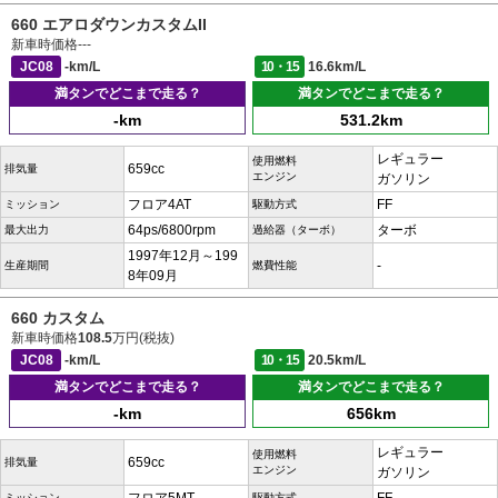
660 エアロダウンカスタムII
新車時価格
---
JC08
-km/L
10・15
16.6km/L
満タンでどこまで走る？
満タンでどこまで走る？
-km
531.2km
レギュラー
使用燃料
659cc
排気量
エンジン
ガソリン
フロア4AT
FF
ミッション
駆動方式
64ps/6800rpm
ターボ
最大出力
過給器（ターボ）
1997年12月～199
-
生産期間
燃費性能
8年09月
660 カスタム
新車時価格
108.5
万円(税抜)
JC08
-km/L
10・15
20.5km/L
満タンでどこまで走る？
満タンでどこまで走る？
-km
656km
レギュラー
使用燃料
659cc
排気量
エンジン
ガソリン
ミッション
駆動方式