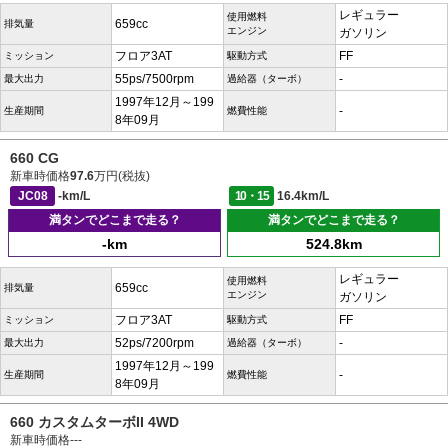
レギュラー
使用燃料
659cc
排気量
エンジン
ガソリン
フロア3AT
FF
ミッション
駆動方式
55ps/7500rpm
-
最大出力
過給器（ターボ）
1997年12月～199
-
生産期間
燃費性能
8年09月
660 CG
新車時価格
97.6
万円(税抜)
JC08
-km/L
10・15
16.4km/L
満タンでどこまで走る？
満タンでどこまで走る？
-km
524.8km
レギュラー
使用燃料
659cc
排気量
エンジン
ガソリン
フロア3AT
FF
ミッション
駆動方式
52ps/7200rpm
-
最大出力
過給器（ターボ）
1997年12月～199
-
生産期間
燃費性能
8年09月
660 カスタムターボII 4WD
新車時価格
---