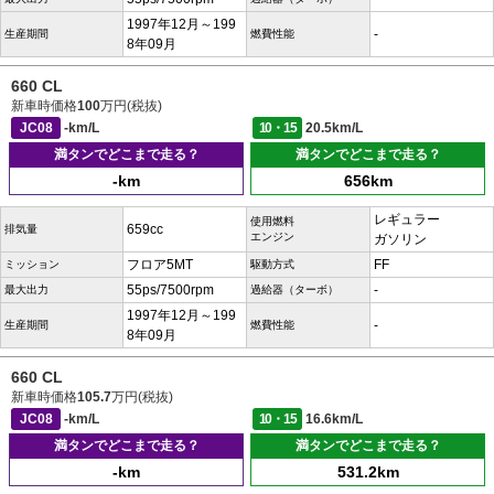
1997年12月～199
-
生産期間
燃費性能
8年09月
660 CL
新車時価格
100
万円(税抜)
JC08
-km/L
10・15
20.5km/L
満タンでどこまで走る？
満タンでどこまで走る？
-km
656km
レギュラー
使用燃料
659cc
排気量
エンジン
ガソリン
フロア5MT
FF
ミッション
駆動方式
55ps/7500rpm
-
最大出力
過給器（ターボ）
1997年12月～199
-
生産期間
燃費性能
8年09月
660 CL
新車時価格
105.7
万円(税抜)
JC08
-km/L
10・15
16.6km/L
満タンでどこまで走る？
満タンでどこまで走る？
-km
531.2km