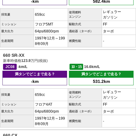
-km
582.4km
レギュラー
使用燃料
659cc
排気量
エンジン
ガソリン
フロア5MT
FF
ミッション
駆動方式
64ps/6800rpm
ターボ
最大出力
過給器（ターボ）
1997年12月～199
-
生産期間
燃費性能
8年09月
660 SR-XX
新車時価格
123.9
万円(税抜)
JC08
-km/L
10・15
16.6km/L
満タンでどこまで走る？
満タンでどこまで走る？
-km
531.2km
レギュラー
使用燃料
659cc
排気量
エンジン
ガソリン
フロア4AT
FF
ミッション
駆動方式
64ps/6800rpm
ターボ
最大出力
過給器（ターボ）
1997年12月～199
-
生産期間
燃費性能
8年09月
660 CX