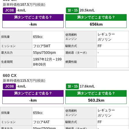
新車時価格
107.5
万円(税抜)
JC08
-km/L
10・15
20.5km/L
満タンでどこまで走る？
満タンでどこまで走る？
-km
656km
レギュラー
使用燃料
659cc
排気量
エンジン
ガソリン
フロア5MT
FF
ミッション
駆動方式
55ps/7500rpm
-
最大出力
過給器（ターボ）
1997年12月～199
-
生産期間
燃費性能
8年09月
660 CX
新車時価格
115.5
万円(税抜)
JC08
-km/L
10・15
17.6km/L
満タンでどこまで走る？
満タンでどこまで走る？
-km
563.2km
レギュラー
使用燃料
659cc
排気量
エンジン
ガソリン
フロア4AT
FF
ミッション
駆動方式
55ps/7500rpm
-
最大出力
過給器（ターボ）