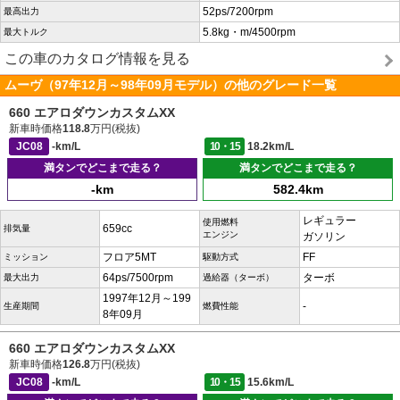
52ps/7200rpm
最高出力
5.8kg・m/4500rpm
最大トルク
この車のカタログ情報を見る
ムーヴ（97年12月～98年09月モデル）の他のグレード一覧
660 エアロダウンカスタムXX
新車時価格
118.8
万円(税抜)
JC08
-km/L
10・15
18.2km/L
満タンでどこまで走る？
満タンでどこまで走る？
-km
582.4km
レギュラー
使用燃料
659cc
排気量
エンジン
ガソリン
フロア5MT
FF
ミッション
駆動方式
64ps/7500rpm
ターボ
最大出力
過給器（ターボ）
1997年12月～199
-
生産期間
燃費性能
8年09月
660 エアロダウンカスタムXX
新車時価格
126.8
万円(税抜)
JC08
-km/L
10・15
15.6km/L