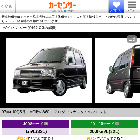
戻る
お気に入り
メニュー
新車時価格はメーカー発表当時の車両本体価格です。また基本情報など、その他の項目について
もメーカー発表時の情報に基いています。
ダイハツ ムーヴ 660 CGの燃費
1/3
97年(H09)5月、MC時の660 エアロダウンカスタムのフロント
JC08モード
10・15モード
-km/L(32L)
20.0km/L(32L)
満タン
でどこまで走る？
満タン
でどこまで走る？