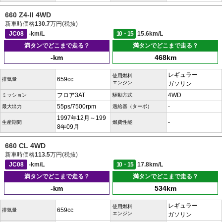
660 Z4-II 4WD
新車時価格
130.7
万円(税抜)
JC08
-km/L
10・15
15.6km/L
満タンでどこまで走る？
満タンでどこまで走る？
-km
468km
レギュラー
使用燃料
659cc
排気量
エンジン
ガソリン
フロア3AT
4WD
ミッション
駆動方式
55ps/7500rpm
-
最大出力
過給器（ターボ）
1997年12月～199
-
生産期間
燃費性能
8年09月
660 CL 4WD
新車時価格
113.5
万円(税抜)
JC08
-km/L
10・15
17.8km/L
満タンでどこまで走る？
満タンでどこまで走る？
-km
534km
レギュラー
使用燃料
659cc
排気量
エンジン
ガソリン