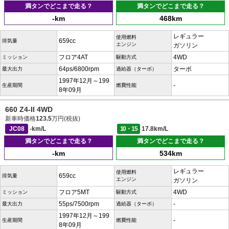
満タンでどこまで走る？
満タンでどこまで走る？
-km
468km
レギュラー
使用燃料
659cc
排気量
エンジン
ガソリン
フロア4AT
4WD
ミッション
駆動方式
64ps/6800rpm
ターボ
最大出力
過給器（ターボ）
1997年12月～199
-
生産期間
燃費性能
8年09月
660 Z4-II 4WD
新車時価格
123.5
万円(税抜)
JC08
-km/L
10・15
17.8km/L
満タンでどこまで走る？
満タンでどこまで走る？
-km
534km
レギュラー
使用燃料
659cc
排気量
エンジン
ガソリン
フロア5MT
4WD
ミッション
駆動方式
55ps/7500rpm
-
最大出力
過給器（ターボ）
1997年12月～199
-
生産期間
燃費性能
8年09月