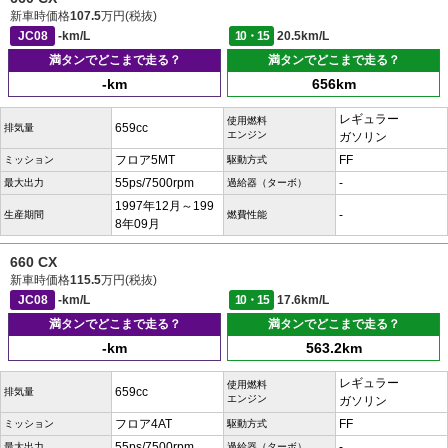
新車時価格
107.5
万円(税抜)
JC08
-km/L
10・15
20.5km/L
満タンでどこまで走る？
満タンでどこまで走る？
-km
656km
レギュラー
使用燃料
659cc
排気量
エンジン
ガソリン
フロア5MT
FF
ミッション
駆動方式
55ps/7500rpm
-
最大出力
過給器（ターボ）
1997年12月～199
-
生産期間
燃費性能
8年09月
660 CX
新車時価格
115.5
万円(税抜)
JC08
-km/L
10・15
17.6km/L
満タンでどこまで走る？
満タンでどこまで走る？
-km
563.2km
レギュラー
使用燃料
659cc
排気量
エンジン
ガソリン
フロア4AT
FF
ミッション
駆動方式
55ps/7500rpm
-
最大出力
過給器（ターボ）