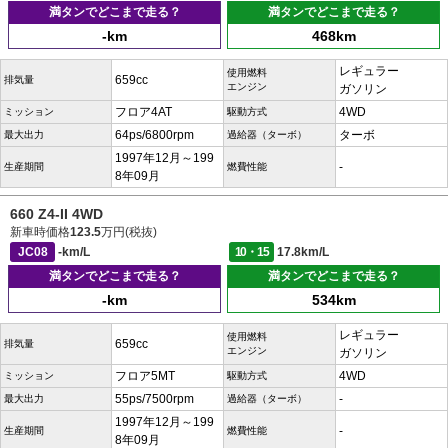
満タンでどこまで走る？
満タンでどこまで走る？
-km
468km
レギュラー
使用燃料
659cc
排気量
エンジン
ガソリン
フロア4AT
4WD
ミッション
駆動方式
64ps/6800rpm
ターボ
最大出力
過給器（ターボ）
1997年12月～199
-
生産期間
燃費性能
8年09月
660 Z4-II 4WD
新車時価格
123.5
万円(税抜)
JC08
-km/L
10・15
17.8km/L
満タンでどこまで走る？
満タンでどこまで走る？
-km
534km
レギュラー
使用燃料
659cc
排気量
エンジン
ガソリン
フロア5MT
4WD
ミッション
駆動方式
55ps/7500rpm
-
最大出力
過給器（ターボ）
1997年12月～199
-
生産期間
燃費性能
8年09月