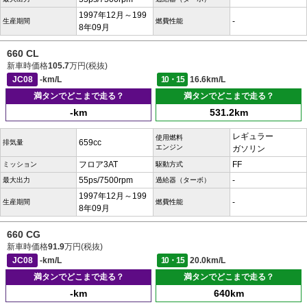
1997年12月～199
-
生産期間
燃費性能
8年09月
660 CL
新車時価格
105.7
万円(税抜)
JC08
-km/L
10・15
16.6km/L
満タンでどこまで走る？
満タンでどこまで走る？
-km
531.2km
レギュラー
使用燃料
659cc
排気量
エンジン
ガソリン
フロア3AT
FF
ミッション
駆動方式
55ps/7500rpm
-
最大出力
過給器（ターボ）
1997年12月～199
-
生産期間
燃費性能
8年09月
660 CG
新車時価格
91.9
万円(税抜)
JC08
-km/L
10・15
20.0km/L
満タンでどこまで走る？
満タンでどこまで走る？
-km
640km