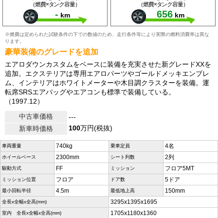
（燃費×タンク容量）
（燃費×タンク容量）
-
656
km
km
※燃費は定められた試験条件の下での数値のため、走行条件等により実際の燃料消費率は異な
ります。
豪華装備のグレードを追加
エアロダウンカスタムをベースに装備を充実させた新グレードXXを
追加。エクステリアは専用エアロパーツやゴールドメッキエンブレ
ム、インテリアはホワイトメーターや木目調クラスターを装備。運
転席SRSエアバッグやエアコンも標準で装備している。
（1997.12）
中古車価格
---
100
万円(税抜)
新車時価格
740kg
4名
車両重量
乗車定員
2300mm
2列
ホイールベース
シート列数
FF
フロア5MT
駆動方式
ミッション
フロア
5ドア
ミッション位置
ドア数
4.5m
150mm
最小回転半径
最低地上高
3295x1395x1695
全長x全幅x全高(mm)
1705x1180x1360
室内 全長x全幅x全高(mm)