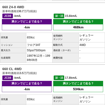
660 Z4-II 4WD
新車時価格
130.7
万円(税抜)
JC08
-km/L
10・15
15.6km/L
満タンでどこまで走る？
満タンでどこまで走る？
-km
468km
レギュラー
使用燃料
659cc
排気量
エンジン
ガソリン
フロア3AT
4WD
ミッション
駆動方式
55ps/7500rpm
-
最大出力
過給器（ターボ）
1997年12月～199
-
生産期間
燃費性能
8年09月
660 CL 4WD
新車時価格
113.5
万円(税抜)
JC08
-km/L
10・15
17.8km/L
満タンでどこまで走る？
満タンでどこまで走る？
-km
534km
レギュラー
使用燃料
659cc
排気量
エンジン
ガソリン