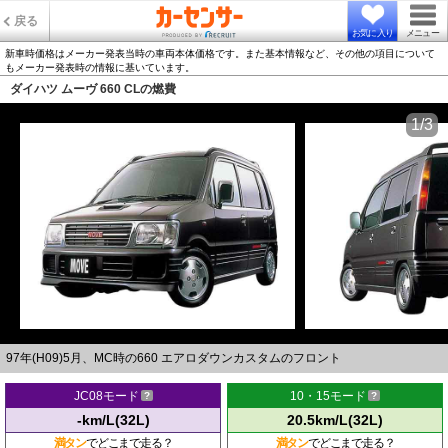
戻る
お気に入り
メニュー
新車時価格はメーカー発表当時の車両本体価格です。また基本情報など、その他の項目について
もメーカー発表時の情報に基いています。
ダイハツ ムーヴ 660 CLの燃費
1/3
97年(H09)5月、MC時の660 エアロダウンカスタムのフロント
JC08モード
10・15モード
-km/L(32L)
20.5km/L(32L)
満タン
でどこまで走る？
満タン
でどこまで走る？