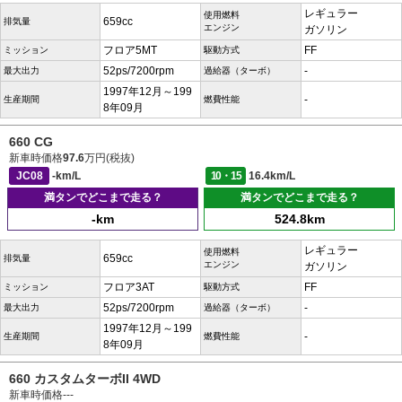
レギュラー
使用燃料
659cc
排気量
エンジン
ガソリン
フロア5MT
FF
ミッション
駆動方式
52ps/7200rpm
-
最大出力
過給器（ターボ）
1997年12月～199
-
生産期間
燃費性能
8年09月
660 CG
新車時価格
97.6
万円(税抜)
JC08
-km/L
10・15
16.4km/L
満タンでどこまで走る？
満タンでどこまで走る？
-km
524.8km
レギュラー
使用燃料
659cc
排気量
エンジン
ガソリン
フロア3AT
FF
ミッション
駆動方式
52ps/7200rpm
-
最大出力
過給器（ターボ）
1997年12月～199
-
生産期間
燃費性能
8年09月
660 カスタムターボII 4WD
新車時価格
---