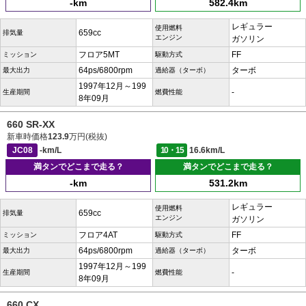
-km
582.4km
レギュラー
使用燃料
659cc
排気量
エンジン
ガソリン
フロア5MT
FF
ミッション
駆動方式
64ps/6800rpm
ターボ
最大出力
過給器（ターボ）
1997年12月～199
-
生産期間
燃費性能
8年09月
660 SR-XX
新車時価格
123.9
万円(税抜)
JC08
-km/L
10・15
16.6km/L
満タンでどこまで走る？
満タンでどこまで走る？
-km
531.2km
レギュラー
使用燃料
659cc
排気量
エンジン
ガソリン
フロア4AT
FF
ミッション
駆動方式
64ps/6800rpm
ターボ
最大出力
過給器（ターボ）
1997年12月～199
-
生産期間
燃費性能
8年09月
660 CX