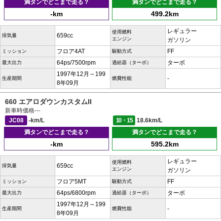
満タンでどこまで走る？
満タンでどこまで走る？
-km
499.2km
レギュラー
使用燃料
659cc
排気量
エンジン
ガソリン
フロア4AT
FF
ミッション
駆動方式
64ps/7500rpm
ターボ
最大出力
過給器（ターボ）
1997年12月～199
-
生産期間
燃費性能
8年09月
660 エアロダウンカスタムII
新車時価格
---
JC08
-km/L
10・15
18.6km/L
満タンでどこまで走る？
満タンでどこまで走る？
-km
595.2km
レギュラー
使用燃料
659cc
排気量
エンジン
ガソリン
フロア5MT
FF
ミッション
駆動方式
64ps/6800rpm
ターボ
最大出力
過給器（ターボ）
1997年12月～199
-
生産期間
燃費性能
8年09月