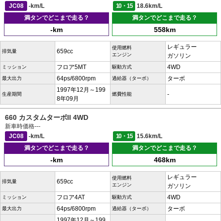
JC08
-km/L
10・15
18.6km/L
満タンでどこまで走る？
満タンでどこまで走る？
-km
558km
レギュラー
使用燃料
659cc
排気量
エンジン
ガソリン
フロア5MT
4WD
ミッション
駆動方式
64ps/6800rpm
ターボ
最大出力
過給器（ターボ）
1997年12月～199
-
生産期間
燃費性能
8年09月
660 カスタムターボII 4WD
新車時価格
---
JC08
-km/L
10・15
15.6km/L
満タンでどこまで走る？
満タンでどこまで走る？
-km
468km
レギュラー
使用燃料
659cc
排気量
エンジン
ガソリン
フロア4AT
4WD
ミッション
駆動方式
64ps/6800rpm
ターボ
最大出力
過給器（ターボ）
1997年12月～199