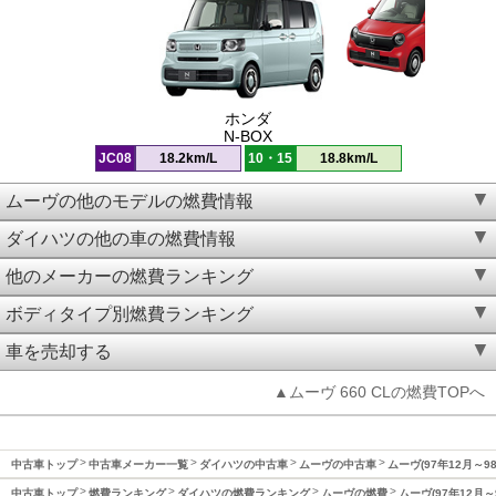
ホンダ
N-BOX
JC08
18.2km/L
10・15
18.8km/L
ムーヴの他のモデルの燃費情報
ダイハツの他の車の燃費情報
他のメーカーの燃費ランキング
ボディタイプ別燃費ランキング
車を売却する
▲ムーヴ 660 CLの燃費TOPへ
中古車トップ
中古車メーカー一覧
ダイハツの中古車
ムーヴの中古車
ムーヴ(97年12月～9
中古車トップ
燃費ランキング
ダイハツの燃費ランキング
ムーヴの燃費
ムーヴ(97年12月～