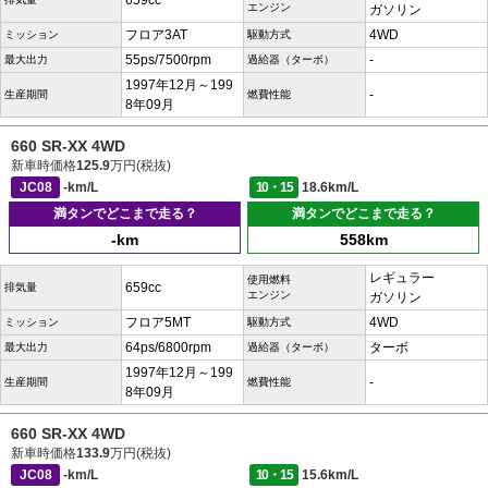
659cc
エンジン
ガソリン
フロア3AT
4WD
ミッション
駆動方式
55ps/7500rpm
-
最大出力
過給器（ターボ）
1997年12月～199
-
生産期間
燃費性能
8年09月
660 SR-XX 4WD
新車時価格
125.9
万円(税抜)
JC08
-km/L
10・15
18.6km/L
満タンでどこまで走る？
満タンでどこまで走る？
-km
558km
レギュラー
使用燃料
659cc
排気量
エンジン
ガソリン
フロア5MT
4WD
ミッション
駆動方式
64ps/6800rpm
ターボ
最大出力
過給器（ターボ）
1997年12月～199
-
生産期間
燃費性能
8年09月
660 SR-XX 4WD
新車時価格
133.9
万円(税抜)
JC08
-km/L
10・15
15.6km/L