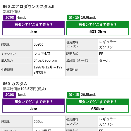
660 エアロダウンカスタムII
新車時価格
---
JC08
-km/L
10・15
16.6km/L
満タンでどこまで走る？
満タンでどこまで走る？
-km
531.2km
レギュラー
使用燃料
659cc
排気量
エンジン
ガソリン
フロア4AT
FF
ミッション
駆動方式
64ps/6800rpm
ターボ
最大出力
過給器（ターボ）
1997年12月～199
-
生産期間
燃費性能
8年09月
660 カスタム
新車時価格
108.5
万円(税抜)
JC08
-km/L
10・15
20.5km/L
満タンでどこまで走る？
満タンでどこまで走る？
-km
656km
レギュラー
使用燃料
659cc
排気量
エンジン
ガソリン
ミッション
駆動方式