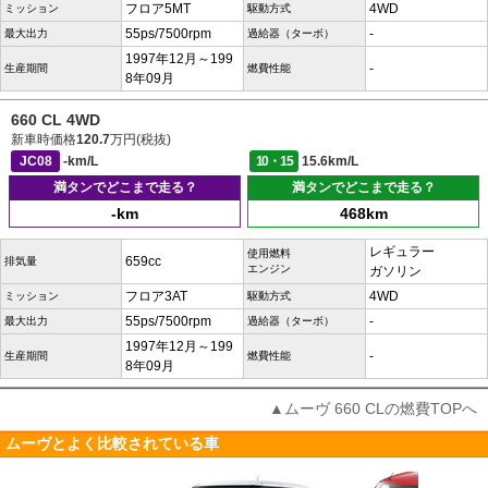
フロア5MT
4WD
ミッション
駆動方式
55ps/7500rpm
-
最大出力
過給器（ターボ）
1997年12月～199
-
生産期間
燃費性能
8年09月
660 CL 4WD
新車時価格
120.7
万円(税抜)
JC08
-km/L
10・15
15.6km/L
満タンでどこまで走る？
満タンでどこまで走る？
-km
468km
レギュラー
使用燃料
659cc
排気量
エンジン
ガソリン
フロア3AT
4WD
ミッション
駆動方式
55ps/7500rpm
-
最大出力
過給器（ターボ）
1997年12月～199
-
生産期間
燃費性能
8年09月
▲ムーヴ 660 CLの燃費TOPへ
ムーヴとよく比較されている車