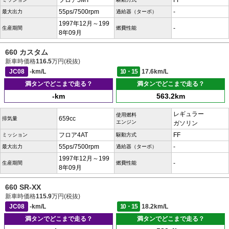
フロア5MT
FF
55ps/7500rpm
-
最大出力
過給器（ターボ）
1997年12月～199
-
生産期間
燃費性能
8年09月
660 カスタム
新車時価格
116.5
万円(税抜)
JC08
-km/L
10・15
17.6km/L
満タンでどこまで走る？
満タンでどこまで走る？
-km
563.2km
レギュラー
使用燃料
659cc
排気量
エンジン
ガソリン
フロア4AT
FF
ミッション
駆動方式
55ps/7500rpm
-
最大出力
過給器（ターボ）
1997年12月～199
-
生産期間
燃費性能
8年09月
660 SR-XX
新車時価格
115.9
万円(税抜)
JC08
-km/L
10・15
18.2km/L
満タンでどこまで走る？
満タンでどこまで走る？