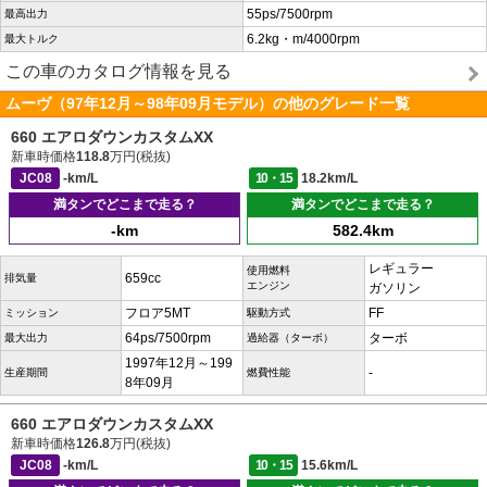
55ps/7500rpm
最高出力
6.2kg・m/4000rpm
最大トルク
この車のカタログ情報を見る
ムーヴ（97年12月～98年09月モデル）の他のグレード一覧
660 エアロダウンカスタムXX
新車時価格
118.8
万円(税抜)
JC08
-km/L
10・15
18.2km/L
満タンでどこまで走る？
満タンでどこまで走る？
-km
582.4km
レギュラー
使用燃料
659cc
排気量
エンジン
ガソリン
フロア5MT
FF
ミッション
駆動方式
64ps/7500rpm
ターボ
最大出力
過給器（ターボ）
1997年12月～199
-
生産期間
燃費性能
8年09月
660 エアロダウンカスタムXX
新車時価格
126.8
万円(税抜)
JC08
-km/L
10・15
15.6km/L