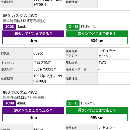
-
生産期間
燃費性能
8年09月
660 カスタム 4WD
新車時価格
118.5
万円(税抜)
JC08
-km/L
10・15
17.8km/L
満タンでどこまで走る？
満タンでどこまで走る？
-km
534km
レギュラー
使用燃料
659cc
排気量
エンジン
ガソリン
フロア5MT
4WD
ミッション
駆動方式
55ps/7500rpm
-
最大出力
過給器（ターボ）
1997年12月～199
-
生産期間
燃費性能
8年09月
660 カスタム 4WD
新車時価格
125.7
万円(税抜)
JC08
-km/L
10・15
15.6km/L
満タンでどこまで走る？
満タンでどこまで走る？
-km
468km
レギュラー
使用燃料
排気量