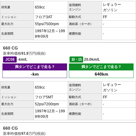
レギュラー
使用燃料
659cc
排気量
エンジン
ガソリン
フロア3AT
FF
ミッション
駆動方式
55ps/7500rpm
-
最大出力
過給器（ターボ）
1997年12月～199
-
生産期間
燃費性能
8年09月
660 CG
新車時価格
91.9
万円(税抜)
JC08
-km/L
10・15
20.0km/L
満タンでどこまで走る？
満タンでどこまで走る？
-km
640km
レギュラー
使用燃料
659cc
排気量
エンジン
ガソリン
フロア5MT
FF
ミッション
駆動方式
52ps/7200rpm
-
最大出力
過給器（ターボ）
1997年12月～199
-
生産期間
燃費性能
8年09月
660 CG
新車時価格
97.6
万円(税抜)