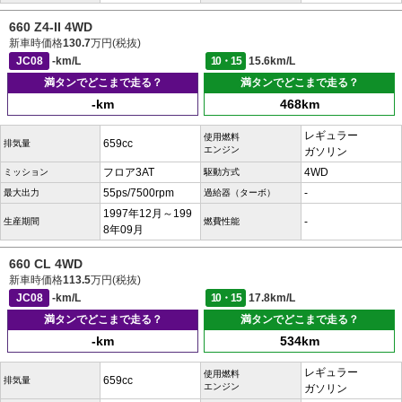
660 Z4-II 4WD
新車時価格
130.7
万円(税抜)
JC08
-km/L
10・15
15.6km/L
満タンでどこまで走る？
満タンでどこまで走る？
-km
468km
レギュラー
使用燃料
659cc
排気量
エンジン
ガソリン
フロア3AT
4WD
ミッション
駆動方式
55ps/7500rpm
-
最大出力
過給器（ターボ）
1997年12月～199
-
生産期間
燃費性能
8年09月
660 CL 4WD
新車時価格
113.5
万円(税抜)
JC08
-km/L
10・15
17.8km/L
満タンでどこまで走る？
満タンでどこまで走る？
-km
534km
レギュラー
使用燃料
659cc
排気量
エンジン
ガソリン