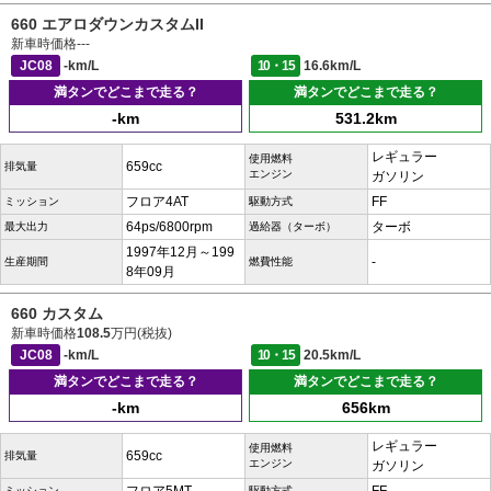
660 エアロダウンカスタムII
新車時価格
---
JC08
-km/L
10・15
16.6km/L
満タンでどこまで走る？
満タンでどこまで走る？
-km
531.2km
レギュラー
使用燃料
659cc
排気量
エンジン
ガソリン
フロア4AT
FF
ミッション
駆動方式
64ps/6800rpm
ターボ
最大出力
過給器（ターボ）
1997年12月～199
-
生産期間
燃費性能
8年09月
660 カスタム
新車時価格
108.5
万円(税抜)
JC08
-km/L
10・15
20.5km/L
満タンでどこまで走る？
満タンでどこまで走る？
-km
656km
レギュラー
使用燃料
659cc
排気量
エンジン
ガソリン
ミッション
駆動方式