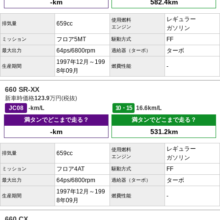
-km
582.4km
レギュラー
使用燃料
659cc
排気量
エンジン
ガソリン
フロア5MT
FF
ミッション
駆動方式
64ps/6800rpm
ターボ
最大出力
過給器（ターボ）
1997年12月～199
-
生産期間
燃費性能
8年09月
660 SR-XX
新車時価格
123.9
万円(税抜)
JC08
-km/L
10・15
16.6km/L
満タンでどこまで走る？
満タンでどこまで走る？
-km
531.2km
レギュラー
使用燃料
659cc
排気量
エンジン
ガソリン
フロア4AT
FF
ミッション
駆動方式
64ps/6800rpm
ターボ
最大出力
過給器（ターボ）
1997年12月～199
-
生産期間
燃費性能
8年09月
660 CX