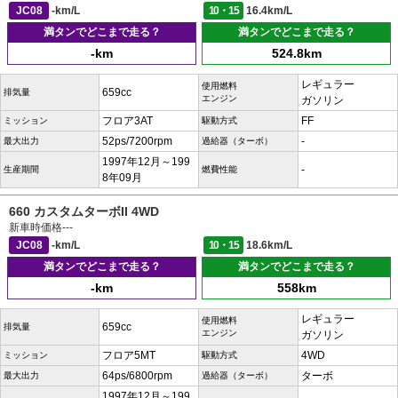
JC08
-km/L
10・15
16.4km/L
満タンでどこまで走る？
満タンでどこまで走る？
-km
524.8km
レギュラー
使用燃料
659cc
排気量
エンジン
ガソリン
フロア3AT
FF
ミッション
駆動方式
52ps/7200rpm
-
最大出力
過給器（ターボ）
1997年12月～199
-
生産期間
燃費性能
8年09月
660 カスタムターボII 4WD
新車時価格
---
JC08
-km/L
10・15
18.6km/L
満タンでどこまで走る？
満タンでどこまで走る？
-km
558km
レギュラー
使用燃料
659cc
排気量
エンジン
ガソリン
フロア5MT
4WD
ミッション
駆動方式
64ps/6800rpm
ターボ
最大出力
過給器（ターボ）
1997年12月～199