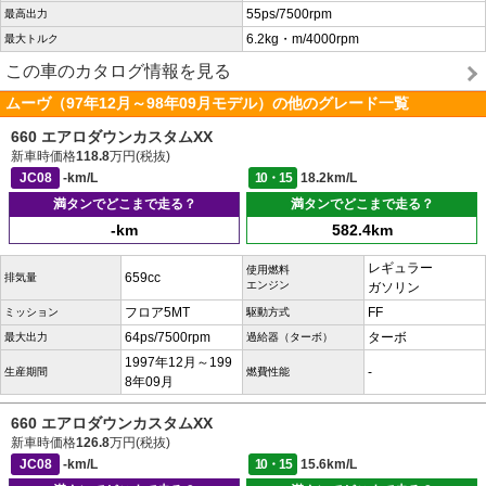
55ps/7500rpm
最高出力
6.2kg・m/4000rpm
最大トルク
この車のカタログ情報を見る
ムーヴ（97年12月～98年09月モデル）の他のグレード一覧
660 エアロダウンカスタムXX
新車時価格
118.8
万円(税抜)
JC08
-km/L
10・15
18.2km/L
満タンでどこまで走る？
満タンでどこまで走る？
-km
582.4km
レギュラー
使用燃料
659cc
排気量
エンジン
ガソリン
フロア5MT
FF
ミッション
駆動方式
64ps/7500rpm
ターボ
最大出力
過給器（ターボ）
1997年12月～199
-
生産期間
燃費性能
8年09月
660 エアロダウンカスタムXX
新車時価格
126.8
万円(税抜)
JC08
-km/L
10・15
15.6km/L