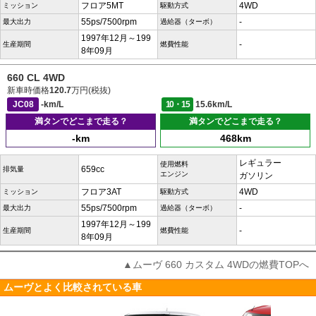
フロア5MT
4WD
ミッション
駆動方式
55ps/7500rpm
-
最大出力
過給器（ターボ）
1997年12月～199
-
生産期間
燃費性能
8年09月
660 CL 4WD
新車時価格
120.7
万円(税抜)
JC08
-km/L
10・15
15.6km/L
満タンでどこまで走る？
満タンでどこまで走る？
-km
468km
レギュラー
使用燃料
659cc
排気量
エンジン
ガソリン
フロア3AT
4WD
ミッション
駆動方式
55ps/7500rpm
-
最大出力
過給器（ターボ）
1997年12月～199
-
生産期間
燃費性能
8年09月
▲ムーヴ 660 カスタム 4WDの燃費TOPへ
ムーヴとよく比較されている車