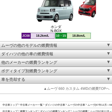
ホンダ
N-BOX
JC08
18.2km/L
10・15
18.8km/L
ムーヴの他のモデルの燃費情報
ダイハツの他の車の燃費情報
他のメーカーの燃費ランキング
ボディタイプ別燃費ランキング
車を売却する
▲ムーヴ 660 カスタム 4WDの燃費TOPへ
中古車トップ
中古車メーカー一覧
ダイハツの中古車
ムーヴの中古車
ムーヴ(97年12月～9
中古車トップ
燃費ランキング
ダイハツの燃費ランキング
ムーヴの燃費
ムーヴ(97年12月～