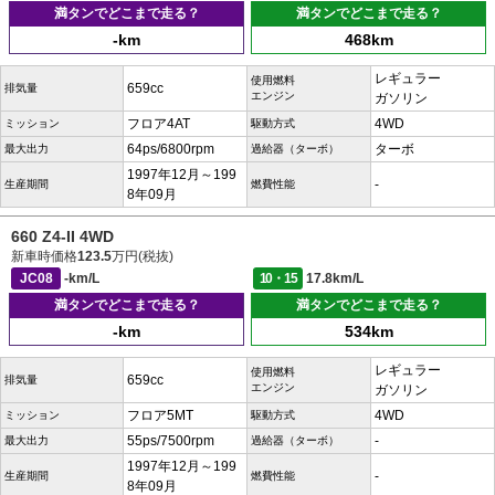
満タンでどこまで走る？
満タンでどこまで走る？
-km
468km
レギュラー
使用燃料
659cc
排気量
エンジン
ガソリン
フロア4AT
4WD
ミッション
駆動方式
64ps/6800rpm
ターボ
最大出力
過給器（ターボ）
1997年12月～199
-
生産期間
燃費性能
8年09月
660 Z4-II 4WD
新車時価格
123.5
万円(税抜)
JC08
-km/L
10・15
17.8km/L
満タンでどこまで走る？
満タンでどこまで走る？
-km
534km
レギュラー
使用燃料
659cc
排気量
エンジン
ガソリン
フロア5MT
4WD
ミッション
駆動方式
55ps/7500rpm
-
最大出力
過給器（ターボ）
1997年12月～199
-
生産期間
燃費性能
8年09月