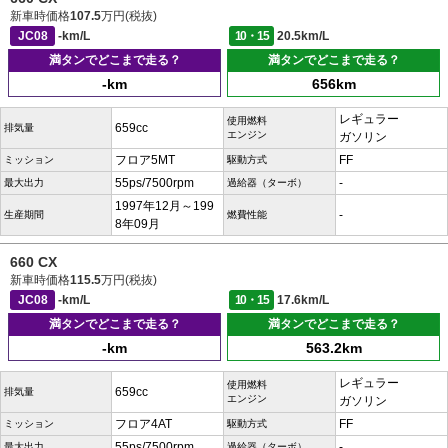
新車時価格
107.5
万円(税抜)
JC08
-km/L
10・15
20.5km/L
満タンでどこまで走る？
満タンでどこまで走る？
-km
656km
レギュラー
使用燃料
659cc
排気量
エンジン
ガソリン
フロア5MT
FF
ミッション
駆動方式
55ps/7500rpm
-
最大出力
過給器（ターボ）
1997年12月～199
-
生産期間
燃費性能
8年09月
660 CX
新車時価格
115.5
万円(税抜)
JC08
-km/L
10・15
17.6km/L
満タンでどこまで走る？
満タンでどこまで走る？
-km
563.2km
レギュラー
使用燃料
659cc
排気量
エンジン
ガソリン
フロア4AT
FF
ミッション
駆動方式
55ps/7500rpm
-
最大出力
過給器（ターボ）