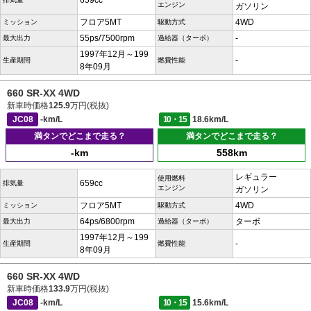
659cc
エンジン
ガソリン
フロア5MT
4WD
ミッション
駆動方式
55ps/7500rpm
-
最大出力
過給器（ターボ）
1997年12月～199
-
生産期間
燃費性能
8年09月
660 SR-XX 4WD
新車時価格
125.9
万円(税抜)
JC08
-km/L
10・15
18.6km/L
満タンでどこまで走る？
満タンでどこまで走る？
-km
558km
レギュラー
使用燃料
659cc
排気量
エンジン
ガソリン
フロア5MT
4WD
ミッション
駆動方式
64ps/6800rpm
ターボ
最大出力
過給器（ターボ）
1997年12月～199
-
生産期間
燃費性能
8年09月
660 SR-XX 4WD
新車時価格
133.9
万円(税抜)
JC08
-km/L
10・15
15.6km/L