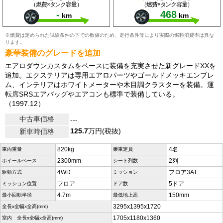
（燃費×タンク容量）
（燃費×タンク容量）
-
468
km
km
※燃費は定められた試験条件の下での数値のため、走行条件等により実際の燃料消費率は異な
ります。
豪華装備のグレードを追加
エアロダウンカスタムをベースに装備を充実させた新グレードXXを
追加。エクステリアは専用エアロパーツやゴールドメッキエンブレ
ム、インテリアはホワイトメーターや木目調クラスターを装備。運
転席SRSエアバッグやエアコンも標準で装備している。
（1997.12）
中古車価格
---
125.7
万円(税抜)
新車時価格
820kg
4名
車両重量
乗車定員
2300mm
2列
ホイールベース
シート列数
4WD
フロア3AT
駆動方式
ミッション
フロア
5ドア
ミッション位置
ドア数
4.7m
150mm
最小回転半径
最低地上高
3295x1395x1720
全長x全幅x全高(mm)
1705x1180x1360
室内 全長x全幅x全高(mm)