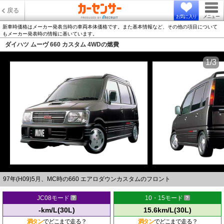
戻る
お気に入り
メニュー
新車時価格はメーカー発表当時の車両本体価格です。また基本情報など、その他の項目について
もメーカー発表時の情報に基いています。
ダイハツ ムーヴ 660 カスタム 4WDの燃費
1/3
97年(H09)5月、MC時の660 エアロダウンカスタムのフロント
JC08モード
10・15モード
-km/L(30L)
15.6km/L(30L)
満タン
でどこまで走る？
満タン
でどこまで走る？