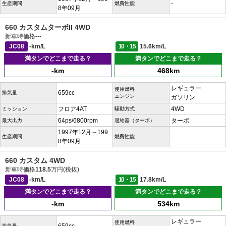
-
生産期間
燃費性能
8年09月
660 カスタムターボII 4WD
新車時価格
---
JC08
-km/L
10・15
15.6km/L
満タンでどこまで走る？
満タンでどこまで走る？
-km
468km
レギュラー
使用燃料
659cc
排気量
エンジン
ガソリン
フロア4AT
4WD
ミッション
駆動方式
64ps/6800rpm
ターボ
最大出力
過給器（ターボ）
1997年12月～199
-
生産期間
燃費性能
8年09月
660 カスタム 4WD
新車時価格
118.5
万円(税抜)
JC08
-km/L
10・15
17.8km/L
満タンでどこまで走る？
満タンでどこまで走る？
-km
534km
レギュラー
使用燃料
排気量