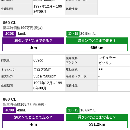
1997年12月～199
-
生産期間
燃費性能
8年09月
660 CL
新車時価格
100
万円(税抜)
JC08
-km/L
10・15
20.5km/L
満タンでどこまで走る？
満タンでどこまで走る？
-km
656km
レギュラー
使用燃料
659cc
排気量
エンジン
ガソリン
フロア5MT
FF
ミッション
駆動方式
55ps/7500rpm
-
最大出力
過給器（ターボ）
1997年12月～199
-
生産期間
燃費性能
8年09月
660 CL
新車時価格
105.7
万円(税抜)
JC08
-km/L
10・15
16.6km/L
満タンでどこまで走る？
満タンでどこまで走る？
-km
531.2km