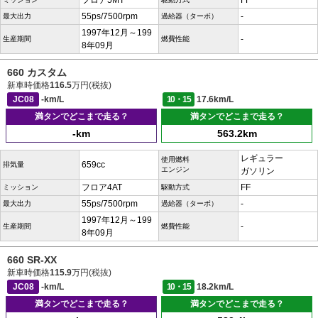
フロア5MT
FF
55ps/7500rpm
-
最大出力
過給器（ターボ）
1997年12月～199
-
生産期間
燃費性能
8年09月
660 カスタム
新車時価格
116.5
万円(税抜)
JC08
-km/L
10・15
17.6km/L
満タンでどこまで走る？
満タンでどこまで走る？
-km
563.2km
レギュラー
使用燃料
659cc
排気量
エンジン
ガソリン
フロア4AT
FF
ミッション
駆動方式
55ps/7500rpm
-
最大出力
過給器（ターボ）
1997年12月～199
-
生産期間
燃費性能
8年09月
660 SR-XX
新車時価格
115.9
万円(税抜)
JC08
-km/L
10・15
18.2km/L
満タンでどこまで走る？
満タンでどこまで走る？