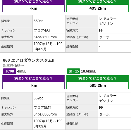
満タンでどこまで走る？
満タンでどこまで走る？
-km
499.2km
レギュラー
使用燃料
659cc
排気量
エンジン
ガソリン
フロア4AT
FF
ミッション
駆動方式
64ps/7500rpm
ターボ
最大出力
過給器（ターボ）
1997年12月～199
-
生産期間
燃費性能
8年09月
660 エアロダウンカスタムII
新車時価格
---
JC08
-km/L
10・15
18.6km/L
満タンでどこまで走る？
満タンでどこまで走る？
-km
595.2km
レギュラー
使用燃料
659cc
排気量
エンジン
ガソリン
フロア5MT
FF
ミッション
駆動方式
64ps/6800rpm
ターボ
最大出力
過給器（ターボ）
1997年12月～199
-
生産期間
燃費性能
8年09月