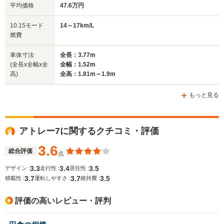
平均価格
47.6万円
全幅
全幅
全
10.15モード
14～17km/L
サイズ
1.52m
1.51m
1.
燃費
全長
全長
(全長x全幅x全高)
3.77m
3.71m
4.05m
車体寸法
全長：3.77m
(全長x全幅x全
全幅：1.52m
高)
全高：1.81m～1.9m
ホイールベース
ホイールベース
ホイー
-m
-m
もっと見る
アトレー7に関するクチコミ・評価
WLTCモード
-
-
-
燃費
3.6
総合評価
点
3.3
3.4
3.5
デザイン :
走行性 :
居住性 :
3.7
3.7
3.5
積載性 :
運転しやすさ :
維持費 :
排気量
1297cc
1298cc
1498～15
評価の高いレビュー・評判
駆動方式
FR、4WD
FR、4WD
FF、4WD