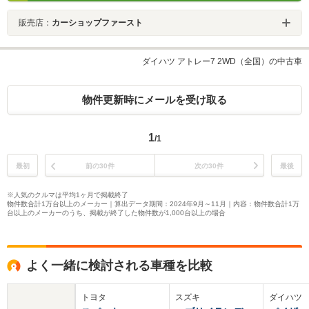
販売店：
カーショップファースト
ダイハツ アトレー7 2WD（全国）の中古車
物件更新時にメールを受け取る
1
/1
最初
前の30件
次の30件
最後
※人気のクルマは平均1ヶ月で掲載終了
物件数合計1万台以上のメーカー｜算出データ期間：2024年9月～11月｜内容：物件数合計1万
台以上のメーカーのうち、掲載が終了した物件数が1,000台以上の場合
よく一緒に検討される車種を比較
トヨタ
スズキ
ダイハツ