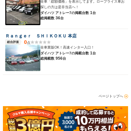
全車「総額価格」を表示してます。ロープライス車お
探しの方は是非当店へ！
1
ダイハツ アトレー7の
掲載台数
台
36
総掲載数
台
Ｒａｎｇｅｒ ＳＨＩＫＯＫＵ 本店
0
総合評価
点
全車業販OK！高速インター入口！
1
ダイハツ アトレー7の
掲載台数
台
956
総掲載数
台
ページトップへ