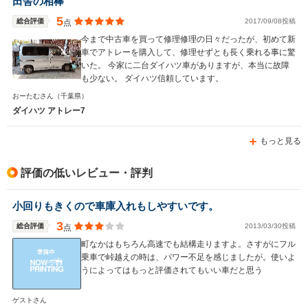
田舎の相棒
5
総合評価
2017/09/08投稿
点
今まで中古車を買って修理修理の日々だったが、初めて新
車でアトレーを購入して、修理せずとも長く乗れる事に驚
いた。 今家に二台ダイハツ車がありますが、本当に故障
も少ない。 ダイハツ信頼しています。
おーたむさん
（千葉県）
ダイハツ アトレー7
もっと見る
評価の低いレビュー・評判
小回りもきくので車庫入れもしやすいです。
3
総合評価
2013/03/30投稿
点
町なかはもちろん高速でも結構走りますよ。さすがにフル
乗車で峠越えの時は、パワー不足を感じましたが。使いよ
うによってはもっと評価されてもいい車だと思う
ゲストさん