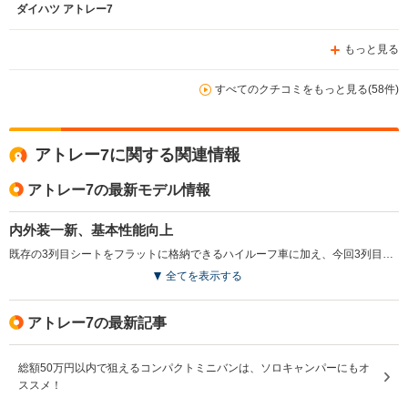
ダイハツ アトレー7
もっと見る
すべてのクチコミをもっと見る(58件)
アトレー7に関する関連情報
アトレー7の最新モデル情報
内外装一新、基本性能向上
既存の3列目シートをフラットに格納できるハイルーフ車に加え、今回3列目シートのクッションを厚くし、左右分割スライドが可能な2列目シートのコンフォートシートを採用したロールーフ車を新設定し、2テイストグレード体系に見直されている。共通項目では、走行性能や環境性能の向上が図られ、全体的に商品力が強化されている。（2002.6）
全てを表示する
アトレー7の最新記事
総額50万円以内で狙えるコンパクトミニバンは、ソロキャンパーにもオ
ススメ！