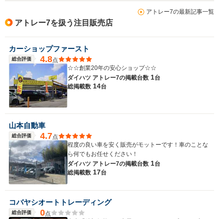
アトレー7の最新記事一覧
アトレー7を扱う注目販売店
カーショップファースト
4.8
総合評価
点
☆☆創業20年の安心ショップ☆☆
1
ダイハツ アトレー7の
掲載台数
台
14
総掲載数
台
山本自動車
4.7
総合評価
点
程度の良い車を安く販売がモットーです！車のことな
ら何でもお任せください！
1
ダイハツ アトレー7の
掲載台数
台
17
総掲載数
台
コバヤシオートトレーディング
0
総合評価
点