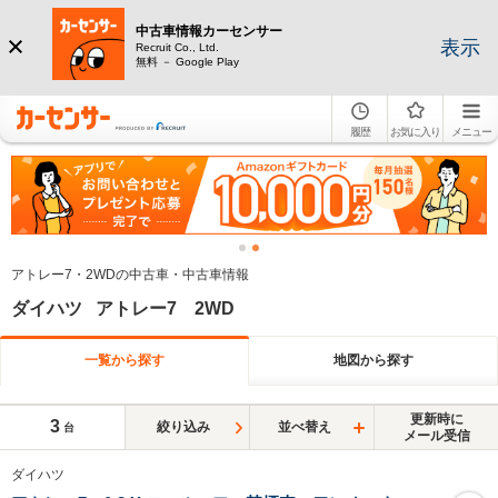
中古車情報カーセンサー
表示
Recruit Co., Ltd.
無料 － Google Play
履歴
お気に入り
メニュー
アトレー7・2WDの中古車・中古車情報
ダイハツ アトレー7 2WD
一覧から探す
地図から探す
更新時に
3
絞り込み
並べ替え
台
メール受信
ダイハツ