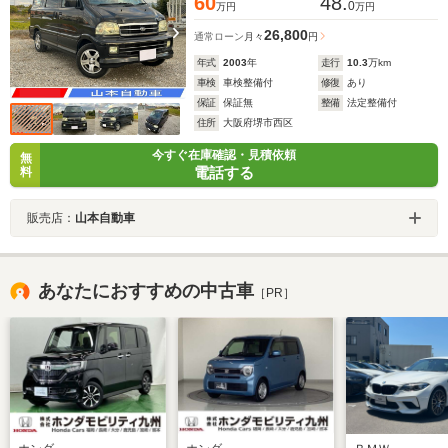
60
48.
0
万円
万円
26,800
通常ローン
月々
円
年式
2003
年
走行
10.3
万km
車検
車検整備付
修復
あり
保証
保証無
整備
法定整備付
住所
大阪府堺市西区
今すぐ在庫確認・見積依頼
無
電話する
料
販売店：
山本自動車
あなたにおすすめの中古車
［PR］