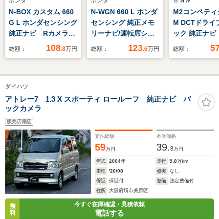
ホンダ
ホンダ
ＢＭＷ
N-BOX カスタム 660
N-WGN 660 L ホンダ
M2コンペティ
G L ホンダセンシング
センシング 純正メモ
M DCTドライ
純正ナビ Rカメラ
リーナビ/運転席シー
ック 純正ナビ
ブルートゥース ETC
トヒーター/LEDヘッ
クモニター 
108
123
5
総額：
.8
万円
総額：
.6
万円
総額：
ドライト+オートリト
レザーシート 
ラミラー
ンチアルミホ
シートヒータ
ダイハツ
ルシフト ク
ントロール 
アトレー7 1.3 X スポーティ ロールーフ 純正ナビ バ
ックカメラ
ート ETC
販売店保証
支払総額
本体価格
59
39.
8
万円
万円
年式
2004
年
走行
9.8
万km
車検
'26/08
修復
なし
保証
保証付
整備
法定整備付
住所
大阪府堺市美原区
今すぐ在庫確認・見積依頼
無
電話する
料