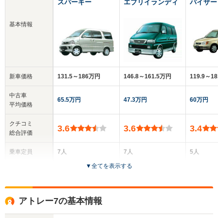
スパーキー
エブリイランディ
パイザー
基本情報
新車価格
131.5～186万円
146.8～161.5万円
119.9～1
中古車
65.5万円
47.3万円
60万円
平均価格
クチコミ
3.6
3.6
3.4
総合評価
乗車定員
7人
7人
5人
▼
全てを表示する
ドア数
5ドア
5ドア
5ドア
全高
全高
全高
アトレー7の基本情報
1.81m～1.9m
1.9m～1.92m
1.57m