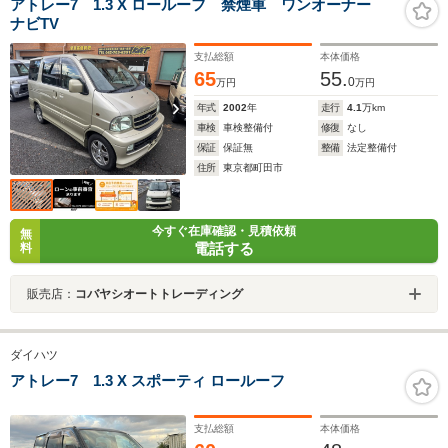
アトレー7 1.3 X ロールーフ 禁煙車 ワンオーナー
ナビTV
支払総額
本体価格
65
55.
0
万円
万円
年式
2002
年
走行
4.1
万km
車検
車検整備付
修復
なし
保証
保証無
整備
法定整備付
住所
東京都町田市
今すぐ在庫確認・見積依頼
無
電話する
料
販売店：
コバヤシオートトレーディング
ダイハツ
アトレー7 1.3 X スポーティ ロールーフ
支払総額
本体価格