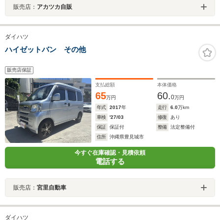
販売店：
アカツカ自販
ダイハツ
ハイゼットバン その他
販売店保証
支払総額
本体価格
65
60.
0
万円
万円
年式
2017
年
走行
6.0
万km
車検
'27/03
修復
あり
保証
保証付
整備
法定整備付
住所
沖縄県豊見城市
今すぐ在庫確認・見積依頼
電話する
販売店：
宮里自動車
ダイハツ