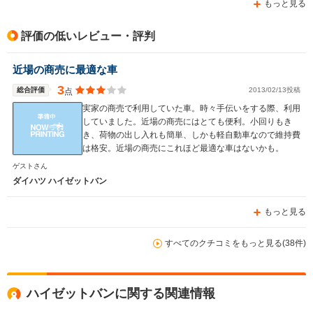
もっと見る
いと思います。燃費はあまり良くはないですが…。 社内
装備は悪いので移動用としては不向きなので荷物を運ぶ用
として考えた方が良いと思います。荷物用と考えるととて
評価の低いレビュー・評判
も優秀な車です。１人暮らしの荷物程度ならならなんとか
積み込むことはできます。
近場の商売に最適な車
3
総合評価
2013/02/13投稿
点
実家の商売で利用していた車。時々手伝いをする際、利用
していました。近場の商売にはとても便利。小回りもき
き、荷物の出し入れも簡単、しかも軽自動車なので維持費
は格安。近場の商売にこれほど最適な車はないかも。
ゲストさん
ダイハツ ハイゼットバン
もっと見る
すべてのクチコミをもっと見る(38件)
ハイゼットバンに関する関連情報