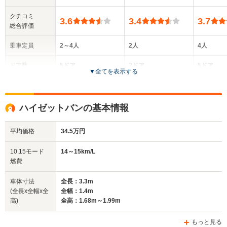
クチコミ
3.6
3.4
3.7
総合評価
乗車定員
2～4人
2人
4人
ドア数
5ドア
2ドア
5ドア
▼
全てを表示する
全高
全高
全高
1.75m～1.87m
1.66m～1.89m
1.89m
ハイゼットバンの基本情報
平均価格
34.5万円
全幅
全幅
全
サイズ
1.4m
1.4m
1
全長
全長
10.15モード
14～15km/L
(全長x全幅x全高)
3.3m
3.26m～3.3m
3
燃費
車体寸法
全長：3.3m
(全長x全幅x全
全幅：1.4m
ホイールベース
ホイールベース
ホイー
高)
全高：1.68m～1.99m
-m
-m
もっと見る