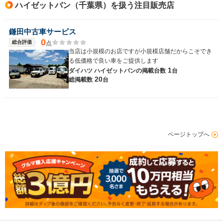
ハイゼットバン（千葉県）を扱う注目販売店
鎌田中古車サービス
0
総合評価
点
当店は小規模のお店ですが小規模店舗だからこそでき
る低価格で良い車をご提供します
1
ダイハツ ハイゼットバンの
掲載台数
台
20
総掲載数
台
ページトップへ