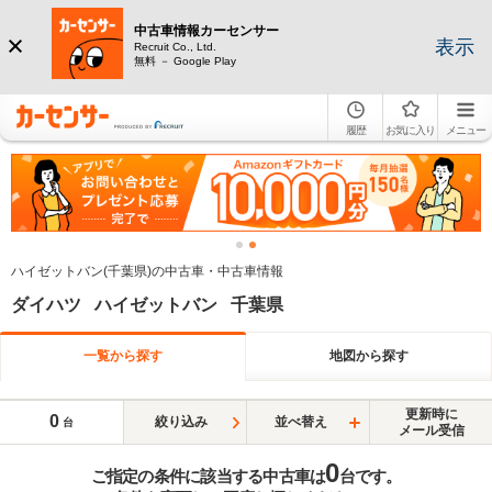
中古車情報カーセンサー
表示
Recruit Co., Ltd.
無料 － Google Play
履歴
お気に入り
メニュー
ハイゼットバン(千葉県)の中古車・中古車情報
ダイハツ ハイゼットバン 千葉県
一覧から探す
地図から探す
更新時に
0
絞り込み
並べ替え
台
メール受信
0
ご指定の条件に該当する中古車は
台です。