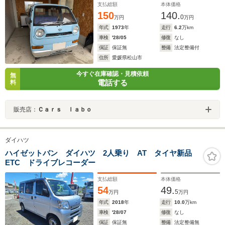
支払総額
本体価格
150
140.
0
万円
万円
年式
1973
年
走行
6.2
万km
車検
'28/05
修復
なし
保証
保証無
整備
法定整備付
住所
愛媛県松山市
今すぐ在庫確認・見積依頼
無
電話する
料
販売店：
Ｃａｒｓ ｌａｂｏ
ダイハツ
ハイゼットバン ダイハツ 2人乗り AT タイヤ新品
ETC ドライブレコーダー
支払総額
本体価格
54
49.
5
万円
万円
年式
2018
年
走行
10.0
万km
車検
'28/07
修復
なし
保証
保証無
整備
法定整備無