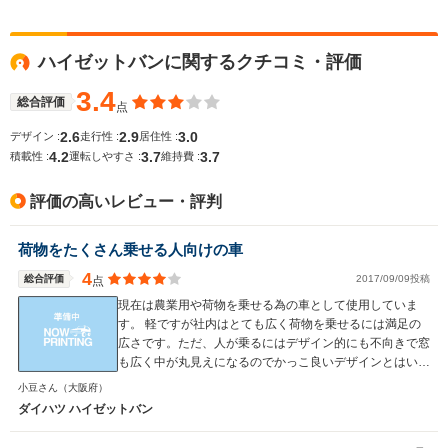
WLTCモード
ハイゼットバンに関するクチコミ・評価
-
-
-
燃費
3.4
総合評価
点
2.6
2.9
3.0
デザイン :
走行性 :
居住性 :
4.2
3.7
3.7
排気量
657cc
547～659cc
657～659
積載性 :
運転しやすさ :
維持費 :
駆動方式
MR、4WD
4WD、FR
4WD、FR
評価の高いレビュー・評判
荷物をたくさん乗せる人向けの車
4
総合評価
2017/09/09投稿
点
現在は農業用や荷物を乗せる為の車として使用していま
す。 軽ですが社内はとても広く荷物を乗せるには満足の
広さです。ただ、人が乗るにはデザイン的にも不向きで窓
も広く中が丸見えになるのでかっこ良いデザインとはいえ
ません。 デザインを気にしなければ家に1台あるととても
小豆さん
（大阪府）
重宝する車ではあります。馬力もあるので乗り心地を気に
ダイハツ ハイゼットバン
しなければ長距離運転にも向いています。 価格は百万を
目安に考えていただければ。税金も安いので維持はしやす