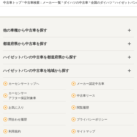
中古車トップ
中古車検索：メーカー一覧
ダイハツの中古車
全国のダイハツ
ハイゼットバン
他の車種から中古車を探す
都道府県から中古車を探す
ハイゼットバンの中古車を都道府県から探す
ハイゼットバンの中古車を地域から探す
カーセンサートップへ
メーカー認定中古車
カーセンサー
中古車リース
アフター保証対象車
お気に入り
閲覧履歴
問合わせ履歴
プライバシーポリシー
利用規約
サイトマップ