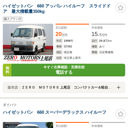
ハイゼットバン 660 アッパレ ハイルーフ スライドド
ア 最大積載量350kg
購入プラン付
支払総額
本体価格
20
15.
5
万円
万円
年式
1998
年
走行
20.8
万km
車検
'27/02
修復
あり
保証
保証無
整備
法定整備無
住所
埼玉県上尾市
今すぐ在庫確認・見積依頼
無
電話する
料
販売店：
ＺＥＲＯ ＭＯＴＯＲＳ 上尾店 コンパクトカー＆軽自動車専門店
ダイハツ
ハイゼットバン 660 スーパーデラックス ハイルーフ
支払総額
本体価格