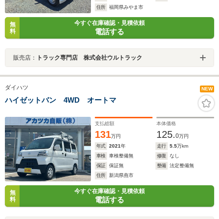
住所
福岡県みやま市
今すぐ在庫確認・見積依頼
無
電話する
料
販売店：
トラック専門店 株式会社ウルトラック
ダイハツ
NEW
ハイゼットバン 4WD オートマ
支払総額
本体価格
131
125.
0
万円
万円
年式
2021
年
走行
5.5
万km
車検
車検整備無
修復
なし
保証
保証無
整備
法定整備無
住所
新潟県燕市
今すぐ在庫確認・見積依頼
無
電話する
料