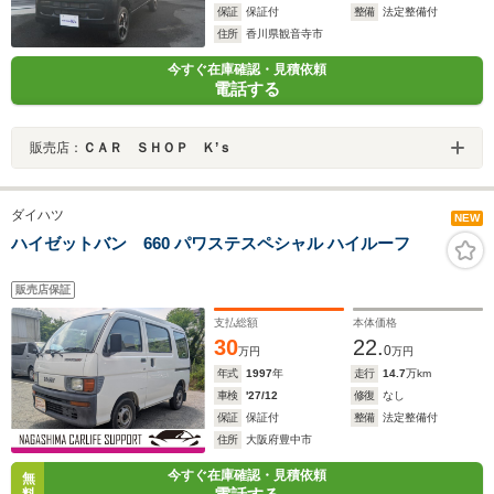
保証
保証付
整備
法定整備付
住所
香川県観音寺市
今すぐ在庫確認・見積依頼
電話する
販売店：
ＣＡＲ ＳＨＯＰ Ｋ’ｓ
ダイハツ
NEW
ハイゼットバン 660 パワステスペシャル ハイルーフ
販売店保証
支払総額
本体価格
30
22.
0
万円
万円
年式
1997
年
走行
14.7
万km
車検
'27/12
修復
なし
保証
保証付
整備
法定整備付
住所
大阪府豊中市
今すぐ在庫確認・見積依頼
無