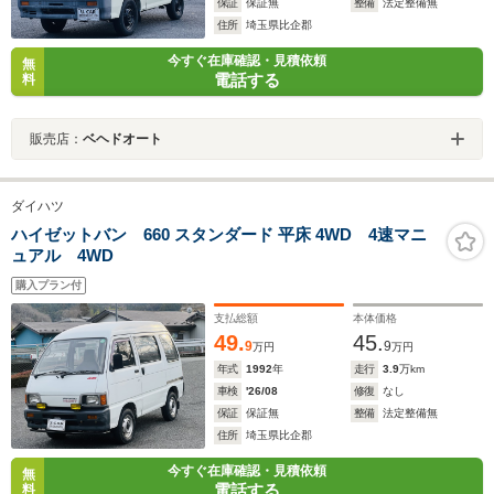
保証
保証無
整備
法定整備無
住所
埼玉県比企郡
今すぐ在庫確認・見積依頼
無
電話する
料
販売店：
ベヘドオート
ダイハツ
ハイゼットバン 660 スタンダード 平床 4WD 4速マニ
ュアル 4WD
購入プラン付
支払総額
本体価格
49.
45.
9
9
万円
万円
年式
1992
年
走行
3.9
万km
車検
'26/08
修復
なし
保証
保証無
整備
法定整備無
住所
埼玉県比企郡
今すぐ在庫確認・見積依頼
無
電話する
料