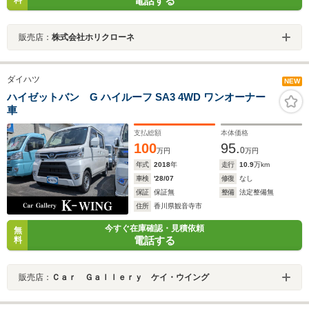
電話する
料
販売店：
株式会社ホリクローネ
ダイハツ
NEW
ハイゼットバン G ハイルーフ SA3 4WD ワンオーナー
車
支払総額
本体価格
100
95.
0
万円
万円
年式
2018
年
走行
10.9
万km
車検
'28/07
修復
なし
保証
保証無
整備
法定整備無
住所
香川県観音寺市
今すぐ在庫確認・見積依頼
無
電話する
料
販売店：
Ｃａｒ Ｇａｌｌｅｒｙ ケイ・ウイング