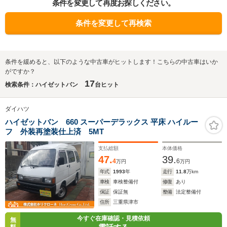
条件を変更して再度お探しください。
条件を変更して再検索
条件を緩めると、以下のような中古車がヒットします！こちらの中古車はいか
がですか？
17
検索条件：ハイゼットバン
台ヒット
ダイハツ
ハイゼットバン 660 スーパーデラックス 平床 ハイルー
フ 外装再塗装仕上済 5MT
支払総額
本体価格
47.
39.
4
6
万円
万円
年式
1993
年
走行
11.8
万km
車検
車検整備付
修復
あり
保証
保証無
整備
法定整備付
住所
三重県津市
今すぐ在庫確認・見積依頼
無