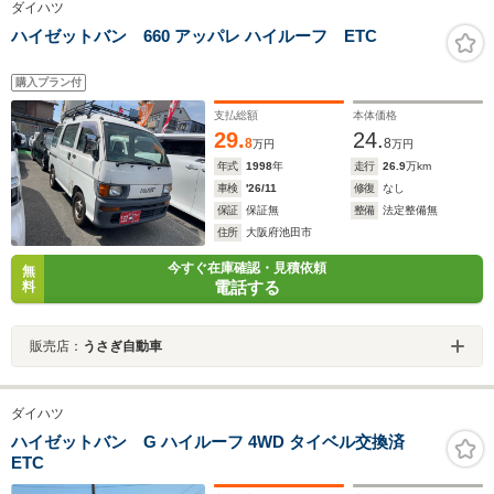
ダイハツ
ハイゼットバン 660 アッパレ ハイルーフ ETC
購入プラン付
支払総額
本体価格
29.
24.
8
8
万円
万円
年式
1998
年
走行
26.9
万km
車検
'26/11
修復
なし
保証
保証無
整備
法定整備無
住所
大阪府池田市
今すぐ在庫確認・見積依頼
無
電話する
料
販売店：
うさぎ自動車
ダイハツ
ハイゼットバン G ハイルーフ 4WD タイベル交換済
ETC