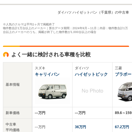
ダイハツ ハイゼットバン（千葉県）の中古車
※人気のクルマは平均1ヶ月で掲載終了
物件数合計1万台以上のメーカー｜算出データ期間：2024年9月～11月｜内容：物件数合計1万
台以上のメーカーのうち、掲載が終了した物件数が1,000台以上の場合
よく一緒に検討される車種を比較
スズキ
ダイハツ
三菱
キャリイバン
ハイゼットピック
ブラボー
基本情報
新車価格
‐‐‐万円
‐‐‐万円
89.6～15
中古車
‐‐‐万円
36万円
67.2万円
平均価格