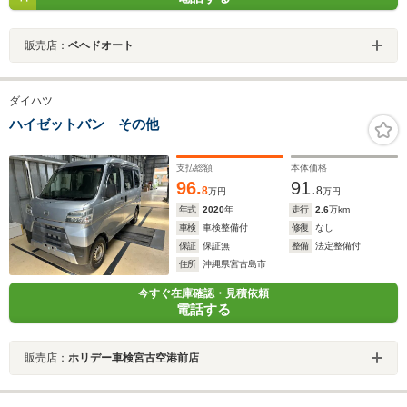
販売店：
ベヘドオート
ダイハツ
ハイゼットバン その他
支払総額
本体価格
96.
91.
8
8
万円
万円
年式
2020
年
走行
2.6
万km
車検
車検整備付
修復
なし
保証
保証無
整備
法定整備付
住所
沖縄県宮古島市
今すぐ在庫確認・見積依頼
電話する
販売店：
ホリデー車検宮古空港前店