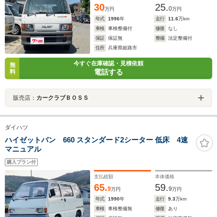
30
25.
0
万円
万円
年式
1996
年
走行
11.6
万km
車検
車検整備付
修復
なし
保証
保証無
整備
法定整備付
住所
兵庫県姫路市
今すぐ在庫確認・見積依頼
無
電話する
料
販売店：
カークラブＢＯＳＳ
ダイハツ
ハイゼットバン 660 スタンダード2シーター 低床 4速
マニュアル
購入プラン付
支払総額
本体価格
65.
59.
9
9
万円
万円
年式
1990
年
走行
9.3
万km
車検
車検整備無
修復
あり