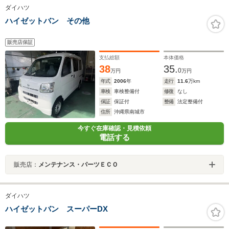
ダイハツ
ハイゼットバン その他
販売店保証
支払総額
本体価格
38
35.
0
万円
万円
年式
2006
年
走行
11.6
万km
車検
車検整備付
修復
なし
保証
保証付
整備
法定整備付
住所
沖縄県南城市
今すぐ在庫確認・見積依頼
電話する
販売店：
メンテナンス・パーツＥＣＯ
ダイハツ
ハイゼットバン スーパーDX