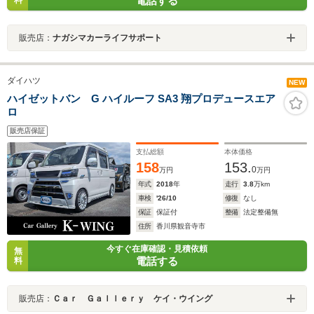
電話する
料
販売店：
ナガシマカーライフサポート
ダイハツ
NEW
ハイゼットバン G ハイルーフ SA3 翔プロデュースエア
ロ
販売店保証
支払総額
本体価格
158
153.
0
万円
万円
年式
2018
年
走行
3.8
万km
車検
'26/10
修復
なし
保証
保証付
整備
法定整備無
住所
香川県観音寺市
今すぐ在庫確認・見積依頼
無
電話する
料
販売店：
Ｃａｒ Ｇａｌｌｅｒｙ ケイ・ウイング