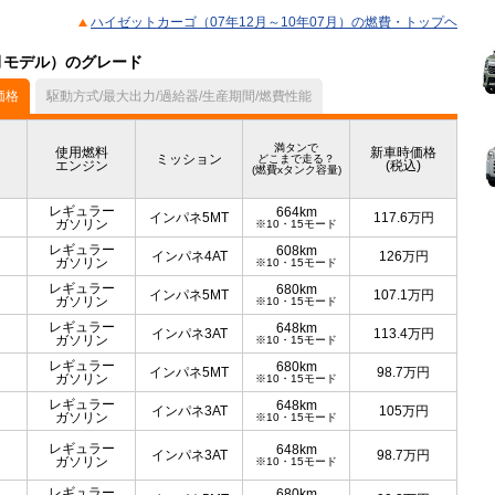
ハイゼットカーゴ（07年12月～10年07月）の燃費・トップヘ
7月モデル）のグレード
価格
駆動方式/最大出力/過給器/生産期間/燃費性能
満タンで
使用燃料
新車時価格
ミッション
どこまで走る？
エンジン
(税込)
(燃費xタンク容量)
レギュラー
664km
インパネ5MT
117.6
万円
ガソリン
※10・15モード
レギュラー
608km
インパネ4AT
126
万円
ガソリン
※10・15モード
レギュラー
680km
インパネ5MT
107.1
万円
ガソリン
※10・15モード
レギュラー
648km
インパネ3AT
113.4
万円
ガソリン
※10・15モード
レギュラー
680km
インパネ5MT
98.7
万円
ガソリン
※10・15モード
レギュラー
648km
インパネ3AT
105
万円
ガソリン
※10・15モード
レギュラー
648km
インパネ3AT
98.7
万円
ガソリン
※10・15モード
レギュラー
680km