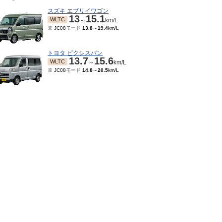
スズキ エブリイワゴン
13
15.1
WLTC
～
km/L
※ JC08モード
13.8
～
19.4
km/L
トヨタ ピクシスバン
13.7
15.6
WLTC
～
km/L
※ JC08モード
14.8
～
20.5
km/L