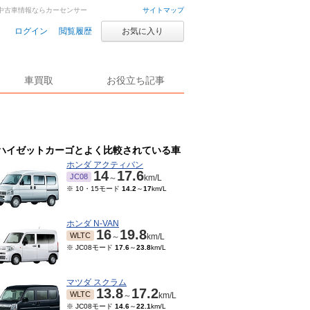
車・中古車情報ならカーセンサー
サイトマップ
ログイン
閲覧履歴
お気に入り
車買取
お役立ち記事
ハイゼットカーゴとよく比較されている車
ホンダ アクティバン
14
17.6
JC08
～
km/L
※ 10・15モード
14.2
～
17
km/L
ホンダ N-VAN
16
19.8
WLTC
～
km/L
※ JC08モード
17.6
～
23.8
km/L
マツダ スクラム
13.8
17.2
WLTC
～
km/L
※ JC08モード
14.6
～
22.1
km/L