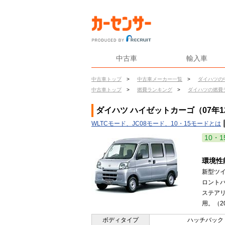
中古車
輸入車
中古車トップ
>
中古車メーカー一覧
>
ダイハツの
中古車トップ
>
燃費ランキング
>
ダイハツの燃費
ダイハツ ハイゼットカーゴ（07年1
WLTCモード、JC08モード、10・15モードとは
10・1
環境性
新型ツ
ロント
ステア
用。（20
ボディタイプ
ハッチバック