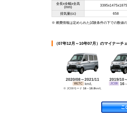
全長x全幅x全高
3395x1475x187
(mm)
排気量(cc)
658
※ 燃費情報は定められた試験条件の下での数値
（07年12月～10年07月）のマイナーチ
2020/08～2021/11
2019/10
16
WLTC
JC08
km/L
※ JC08モード
16
～
18.8
km/L
こ