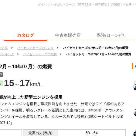
ダイハツ ハイゼットカーゴ（07年12月～10年07月）の燃費 | 中古
カタログ
中古車販売店
保険/ローン/他
中古車
>
ハイゼットカーゴの中古車
>
ハイゼットカーゴ(07年12月～10年07月)の燃費
ランキング
>
ハイゼットカーゴの燃費
>
ハイゼットカーゴ(07年12月～10年07月)の燃費
2月～10年07月）の燃費
？
15
17
5
～
km/L
能が向上した新型エンジンを採用
インカムエンジンを搭載し環境性能を向上させた。外観ではワイド感のあるフ
バンパーを採用。明るいグレーを基調とした室内には、3本スポークウレタン
リングホイールを装着している。クルーズ系では後席3点式シートベルトも採
07.12）
最高出力(馬力)
50～64