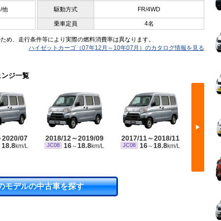
5/他
駆動方式
FR/4WD
乗車定員
4名
のため、走行条件等により実際の燃料消費率は異なります。
ハイゼットカーゴ（07年12月～10年07月）のカタログ情報を見る
ェンジ一覧
▶
～2020/07
2018/12～2019/09
2017/11～2018/11
2015/
18.8
16
18.8
16
18.8
1
JC08
JC08
JC08
～
km/L
～
km/L
～
km/L
のモデルの中古車を探す