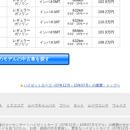
レギュラー
664km
インパネ5MT
102.9
万円
ガソリン
※10・15モード
レギュラー
632km
インパネ3AT
109.2
万円
ガソリン
※10・15モード
レギュラー
632km
インパネ3AT
110.3
万円
ガソリン
※10・15モード
レギュラー
664km
インパネ5MT
101.9
万円
ガソリン
※10・15モード
レギュラー
632km
インパネ3AT
108.2
万円
ガソリン
※10・15モード
のモデルの中古車を探す
ハイゼットカーゴ（07年12月～10年07月）の燃費・トップヘ
ト
ミラココア
ムーヴキャンバス
ブーン
タント
ムーヴコンテ
ウェイク
のカーセンサー！ハイゼットカーゴ（07年12月～10年07月モデル）の燃費が分
ドを見つけたら、お得・納得の中古車探し。豊富なハイゼットカーゴ（07年12月～