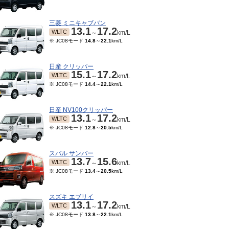
三菱 ミニキャブバン
13.1
17.2
WLTC
～
km/L
※ JC08モード
14.8
～
22.1
km/L
日産 クリッパー
15.1
17.2
WLTC
～
km/L
※ JC08モード
14.4
～
22.1
km/L
日産 NV100クリッパー
13.1
17.2
WLTC
～
km/L
※ JC08モード
12.8
～
20.5
km/L
11～2017/10
2015/04～2015/10
2014/04～2015/03
201
4.8
17.2
14.8
17.2
13.4
17.2
JC08
JC08
JC08
～
km/L
～
km/L
～
km/L
スバル サンバー
13.7
15.6
※ 10
WLTC
～
km/L
※ JC08モード
13.4
～
20.5
km/L
スズキ エブリイ
13.1
17.2
WLTC
～
km/L
※ JC08モード
13.8
～
22.1
km/L