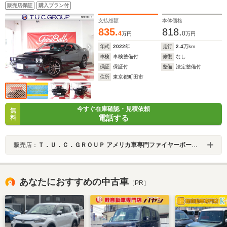
パドルS 黒赤アルカンタラコンビ革シート シートヒータ
販売店保証
購入プラン付
ー&クーラー AppleCarPlay&AndroidAuto Bカメラ キセ
ノン SUXONRACINGマフラー
支払総額
本体価格
835.
818.
4
0
万円
万円
年式
2022
年
走行
2.4
万km
車検
車検整備付
修復
なし
保証
保証付
整備
法定整備付
住所
東京都町田市
今すぐ在庫確認・見積依頼
無
電話する
料
販売店：
Ｔ．Ｕ．Ｃ．ＧＲＯＵＰ アメリカ車専門ファイヤーボールズ／（株）ファイヤー・ボールズ
あなたにおすすめの中古車
［PR］