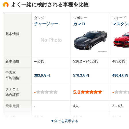
よく一緒に検討される車種を比較
ダッジ
シボレー
フォード
チャージャー
カマロ
マスタン
基本情報
新車価格
‐‐‐万円
516.2～940万円
465万円
中古車
383.6万円
576.3万円
480.4万円
平均価格
クチコミ
-
5.0
-
総合評価
乗車定員
-
4人
2～4人
ドア数
4ドア
2ドア
2ドア
▼
全てを表示する