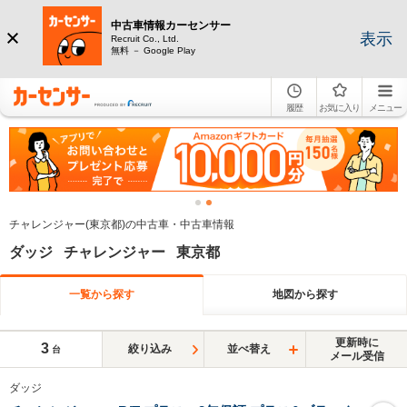
中古車情報カーセンサー
表示
Recruit Co., Ltd.
無料 － Google Play
履歴
お気に入り
メニュー
チャレンジャー(東京都)の中古車・中古車情報
ダッジ チャレンジャー 東京都
一覧から探す
地図から探す
更新時に
3
絞り込み
並べ替え
台
メール受信
ダッジ