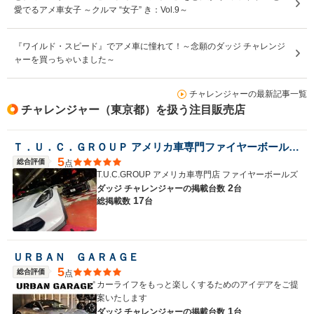
愛でるアメ車女子 ～クルマ “女子” き：Vol.9～
『ワイルド・スピード』でアメ車に憧れて！～念願のダッジ チャレンジ
ャーを買っちゃいました～
チャレンジャーの最新記事一覧
チャレンジャー（東京都）を扱う注目販売店
Ｔ．Ｕ．Ｃ．ＧＲＯＵＰ アメリカ車専門ファイヤーボールズ／（株）ファイヤー・ボールズ
5
総合評価
点
T.U.C.GROUP アメリカ車専門店 ファイヤーボールズ
2
ダッジ チャレンジャーの
掲載台数
台
17
総掲載数
台
ＵＲＢＡＮ ＧＡＲＡＧＥ
5
総合評価
点
カーライフをもっと楽しくするためのアイデアをご提
案いたします
1
ダッジ チャレンジャーの
掲載台数
台