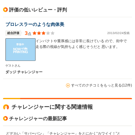
駆動方式
FR、4WD
FR
FR
評価の低いレビュー・評判
プロレスラーのような肉体美
3
総合評価
2013/02/24投稿
点
インパクトや重厚感には非常に長けている ので、街中で
走る際の視線が気持ちよく感じそうだと 思います。
ゲストさん
ダッジ チャレンジャー
すべてのクチコミをもっと見る(12件)
チャレンジャーに関する関連情報
チャレンジャーの最新記事
どデカい「サバーバン」「チャレンジャー」をとにかく“カワイイ！”と