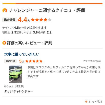
全高
全高
全
-m
1.34m～1.35m
1.
チャレンジャーに関するクチコミ・評価
4.4
総合評価
点
全幅
全幅
全
サイズ
-m
1.9m
1.
4.5
4.2
3.6
デザイン :
走行性 :
居住性 :
全長
全長
(全長x全幅x全高)
2.9
3.6
2.2
積載性 :
運転しやすさ :
維持費 :
-m
4.78m～4.79m
4.
評価の高いレビュー・評判
ホイールベース
ホイールベース
ホイー
大事に乗っていきたい
-m
-m
5
総合評価
2022/05/03投稿
点
以前はマスタグのカリフォルニアを乗ってからかの乗り換
えですが流石アメ車って感じで迫力がある排気と見た目は
最高です
WLTCモード
-
-
-
燃費
ゆうさん
（埼玉県）
ダッジ チャレンジャー
もっと見る
排気量
3600～6400cc
1998～6168cc
2260～52