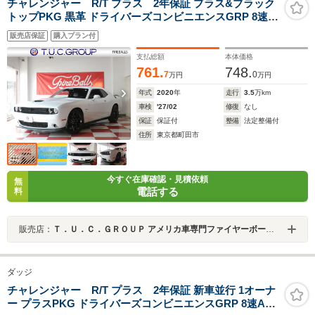
チャレンジャー R/T プラス 2年保証 プラス&ブラック
トップPKG 黒革 ドライバーズコンビニエンスGRP 8速
AT&パドルシフト シートヒーター&クーラー
販売店保証
購入プラン付
AppleCarPlay&AndroidAuto BTオーディオ Bカメラ キ
セノン&イルミエアキャッチャー 20AW
支払総額
本体価格
761.
748.
7
0
万円
万円
年式
2020
年
走行
3.5
万km
車検
'27/02
修復
なし
保証
保証付
整備
法定整備付
住所
東京都町田市
今すぐ在庫確認・見積依頼
無
電話する
料
販売店：
Ｔ．Ｕ．Ｃ．ＧＲＯＵＰ アメリカ車専門ファイヤーボールズ／（株）ファイヤー・ボールズ
ダッジ
チャレンジャー R/T プラス 2年保証 新車並行 1オーナ
ー プラスPKG ドライバーズコンビニエンスGRP 8速AT&