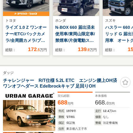
トヨタ
ホンダ
スズキ
ライズ 1.0 Z ワンオー
N-BOX 660 届出済未
ハスラー 660
ナー/ETC/バックカメ
使用車/東岡山限定車/
リッド G 届
ラ/全周囲カメラ/ブラ
禁煙車/片側電動スラ
用車 オート
インドスポットモニタ
イド/シートヒータ
コントロール
172
139
1
総額：
.5
万円
総額：
.9
万円
総額：
ー/ドライブレコーダ
ー/LEDヘッドライト/
アシスト 衝
ー/ナビ/TV/CD/DVD/
衝突被害軽減ブレー
減システム 
点検記録簿
キ/パーキングセンサ
イト LEDヘ
ダッジ
ー/踏み間違い防止/オ
プ スマート
ートライト/プッシュ
イドリングス
チャレンジャー R/T仕様 5.2L ETC エンジン腰上OH済
ワンオフヘダース Edelbrockキャブ 足回りOH
スタート/クルーズコ
電動格納ミラ
ントロール
トヒーター C
支払総額
本体価格
688
668.
0
万円
万円
年式
1970
年
走行
12.4
万km
車検
'27/01
修復
なし
保証
保証無
整備
法定整備無
住所
東京都八王子市