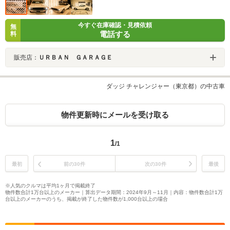
今すぐ在庫確認・見積依頼
無
電話する
料
販売店：
ＵＲＢＡＮ ＧＡＲＡＧＥ
ダッジ チャレンジャー（東京都）の中古車
物件更新時にメールを受け取る
1
/1
最初
前の30件
次の30件
最後
※人気のクルマは平均1ヶ月で掲載終了
物件数合計1万台以上のメーカー｜算出データ期間：2024年9月～11月｜内容：物件数合計1万
台以上のメーカーのうち、掲載が終了した物件数が1,000台以上の場合