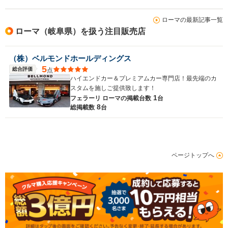
ローマの最新記事一覧
ローマ（岐阜県）を扱う注目販売店
（株）ベルモンドホールディングス
5
総合評価
点
ハイエンドカー＆プレミアムカー専門店！最先端のカ
スタムを施しご提供致します！
1
フェラーリ ローマの
掲載台数
台
8
総掲載数
台
ページトップへ