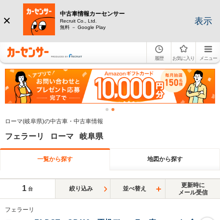
中古車情報カーセンサー
表示
Recruit Co., Ltd.
無料 － Google Play
履歴
お気に入り
メニュー
ローマ(岐阜県)の中古車・中古車情報
フェラーリ ローマ 岐阜県
一覧から探す
地図から探す
更新時に
1
絞り込み
並べ替え
台
メール受信
フェラーリ