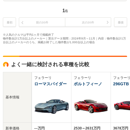
1
/1
最初
前の30件
次の30件
最後
※人気のクルマは平均1ヶ月で掲載終了
物件数合計1万台以上のメーカー｜算出データ期間：2024年9月～11月｜内容：物件数合計1万
台以上のメーカーのうち、掲載が終了した物件数が1,000台以上の場合
よく一緒に検討される車種を比較
フェラーリ
フェラーリ
フェラー
ローマスパイダー
ポルトフィーノ
296GTB
基本情報
新車価格
‐‐‐万円
2530～2631万円
3678万円