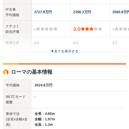
中古車
3727.9万円
2396.3万円
3560.9万
平均価格
クチコミ
-
3.0
-
総合評価
乗車定員
4人
4人
2人
▼
全てを表示する
ドア数
2ドア
2ドア
2ドア
全高
全高
全
ローマの基本情報
1.31m
1.32m
1.
平均価格
2624.6万円
全幅
全幅
全
WLTCモード
-
サイズ
1.97m
1.94m
1.
燃費
全長
全長
(全長x全幅x全高)
4.66m
4.59m
4.
車体寸法
全長：4.66m
(全長x全幅x全
全幅：1.97m
高)
全高：1.3m
ホイールベース
ホイールベース
ホイー