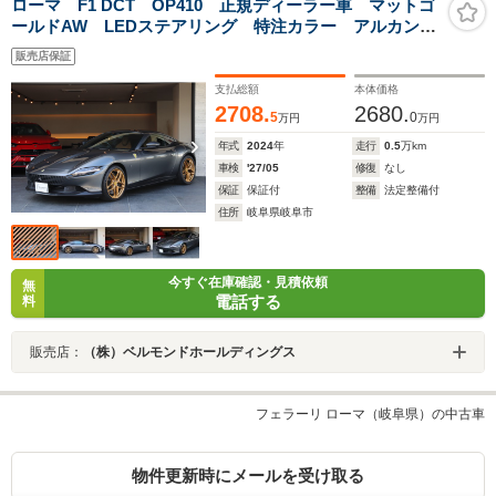
ローマ F1 DCT OP410 正規ディーラー車 マットゴ
ールドAW LEDステアリング 特注カラー アルカンタ
ーラ
販売店保証
支払総額
本体価格
2708.
2680.
5
0
万円
万円
年式
2024
年
走行
0.5
万km
車検
'27/05
修復
なし
保証
保証付
整備
法定整備付
住所
岐阜県岐阜市
今すぐ在庫確認・見積依頼
無
電話する
料
販売店：
（株）ベルモンドホールディングス
フェラーリ ローマ（岐阜県）の中古車
物件更新時にメールを受け取る