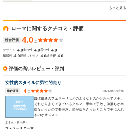
-m
-m
もっと見る
ローマに関するクチコミ・評価
WLTCモード
-
-
-
燃費
4.0
総合評価
点
4.0
4.0
4.0
デザイン :
走行性 :
居住性 :
4.0
4.0
4.0
積載性 :
運転しやすさ :
維持費 :
排気量
3855cc
3855cc
2992cc
評価の高いレビュー・評判
駆動方式
FR
FR
MR
女性的スタイルに男性的走り
4
総合評価
2024/05/26投稿
点
ほぼ最新のフェラーリはどのようなものかと思って入手。
それなりよくできているクルマ。半年で手放し値落ちが半
端なかったので要注意。値が落ちきったところで手に入れ
るのがオススメ。
よさん
（新潟県）
フェラーリ ローマ