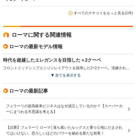
すべてのクチコミをもっと見る(1件)
ローマに関する関連情報
ローマの最新モデル情報
時代を超越したエレガンスを目指した＋2クーペ
フロントミッドシップエンジンレイアウトを採用した2+2クーペ。洗練されたプロポーションと時代を超越したデザインに加え、比類のないパフォーマンスとハンドリングも実現させている。独自のパフォーマンスとスタイルは、1950～60年代のローマを特徴づけるような、気ままで楽しい当時の生活スタイルを表現したもの。エンジンは、最高出力620ps／最大トルク760N・mを発生する、3.8L V8ターボで、新設計の8速デュアルクラッチミッションとの組み合わせで、0-100km/h加速3.4秒、最高速度320km/hを実現している。リアウインドウに組み込まれた可動式のリアスポイラーが圧倒的なダウンフォースを確保。セグメントで最も優れたパワーウェイトレシオを誇る。（2020.4）
全てを表示する
ローマの最新記事
フェラーリの超高級車ビジネスはなぜ成立しているのか？【スーパーカ
ーにまつわる不思議を考える】
【試乗】フェラーリ ローマ│落ち着いたルックスと乗り心地にだまされ
てはいけない、恐ろしいほどのパワーを秘める新たな刺客！