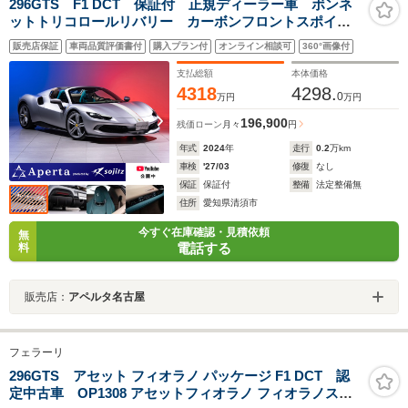
296GTS F1 DCT 保証付 正規ディーラー車 ボンネ
ットトリコロールリバリー カーボンフロントスポイラ
ー/リアディフューザー/アウターシルカバーetc ドリー
販売店保証
車両品質評価書付
購入プラン付
オンライン相談可
360°画像付
ムラインスペック2 フロントリフター ベンチレーショ
ン付電動シート
支払総額
本体価格
4318
4298.
0
万円
万円
196,900
残価ローン
月々
円
年式
2024
年
走行
0.2
万km
車検
'27/03
修復
なし
保証
保証付
整備
法定整備無
住所
愛知県清須市
今すぐ在庫確認・見積依頼
無
電話する
料
販売店：
アペルタ名古屋
フェラーリ
296GTS アセット フィオラノ パッケージ F1 DCT 認
定中古車 OP1308 アセットフィオラノ フィオラノスト