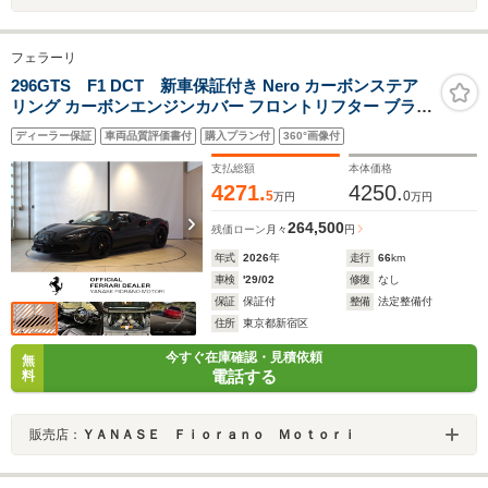
フェラーリ
296GTS F1 DCT 新車保証付き Nero カーボンステア
リング カーボンエンジンカバー フロントリフター ブラッ
クブレーキキャリパー ブラックエギゾーストパイプ ブラ
ディーラー保証
車両品質評価書付
購入プラン付
360°画像付
インドスポットリアレーダー
支払総額
本体価格
4271.
4250.
5
0
万円
万円
264,500
残価ローン
月々
円
年式
2026
年
走行
66
km
車検
'29/02
修復
なし
保証
保証付
整備
法定整備付
住所
東京都新宿区
今すぐ在庫確認・見積依頼
無
電話する
料
販売店：
ＹＡＮＡＳＥ Ｆｉｏｒａｎｏ Ｍｏｔｏｒｉ