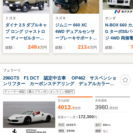
トヨタ
スズキ
ホンダ
ダイナ 2.5 ダブルキャ
ジムニー 660 XC
N-BOX 660
ブ ロング ジャストロ
4WD デュアルセンサ
G ターボSS
ー ディーゼルターボ
ーブレーキサポート
ジ 4WD 両側
ダブルキャブ リフト
クルコン シートヒー
ア ナビ バ
249
213
総額：
.8
万円
総額：
.8
万円
総額：
アップ 輸出ホイー
ター ビルトイン
ラ 衝突軽減
ル ジオランダー
ETC エンジンスター
煙車 スマー
MT 2500cc ディー
ター ドライブレコー
HIDヘッド 
フェラーリ
ゼルターボ マットカ
ダー ディスプレイオ
ン 純正15イ
ーキ オーバーフェン
ーディオ プッシュス
AW オート
296GTS F1 DCT 認定中古車 OP462 サスペンショ
ンリフター カーボンステアリング デュアルカラーイ
ダー パイプフェンダ
タート 電格ミラー
オートエアコ
ンテリアトリム シルバーペイント鍛造ホイール スペ
ー 後期ルックヘッド
アイドリングストップ
セグ Blueto
ディーラー保証
購入プラン付
オンライン相談可
シャルカラードステッチ マットブラックエグゾースト
ライト シートカバ
CD DVD再生
テールパイプ
支払総額
本体価格
ー マフラー
4013.
3980.
9
0
万円
万円
172,300
残価ローン
月々
円
年式
2026
年
走行
60
km
車検
'29/06
修復
なし