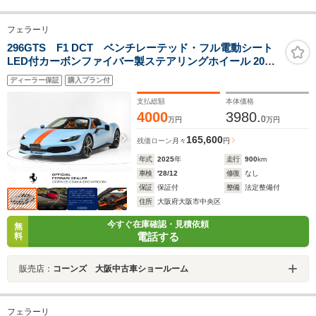
フェラーリ
296GTS F1 DCT ベンチレーテッド・フル電動シート
LED付カーボンファイバー製ステアリングホイール 20
inch ダイヤモンドカット・鍛造ホイール フロントサスペ
ディーラー保証
購入プラン付
ンションリフター
支払総額
本体価格
4000
3980.
0
万円
万円
165,600
残価ローン
月々
円
年式
2025
年
走行
900
km
車検
'28/12
修復
なし
保証
保証付
整備
法定整備付
住所
大阪府大阪市中央区
今すぐ在庫確認・見積依頼
無
電話する
料
販売店：
コーンズ 大阪中古車ショールーム
フェラーリ