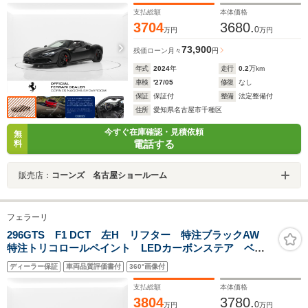
支払総額
本体価格
3704
3680.
0
万円
万円
73,900
残価ローン
月々
円
年式
2024
年
走行
0.2
万km
車検
'27/05
修復
なし
保証
保証付
整備
法定整備付
住所
愛知県名古屋市千種区
今すぐ在庫確認・見積依頼
無
電話する
料
販売店：
コーンズ 名古屋ショールーム
フェラーリ
296GTS F1 DCT 左H リフター 特注ブラックAW
特注トリコロールペイント LEDカーボンステア ベン
チレーテッドシート
ディーラー保証
車両品質評価書付
360°画像付
支払総額
本体価格
3804
3780.
0
万円
万円