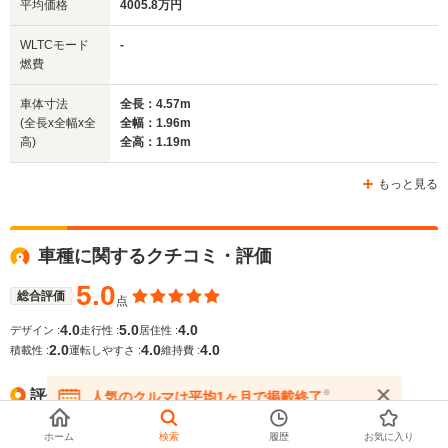
平均価格
4005.8万円
排気量
2992cc
6496cc
6496cc
WLTCモード
-
駆動方式
MR
FR
FR
燃費
車体寸法
全長：4.57m
(全長x全幅x全
全幅：1.96m
高)
全高：1.19m
もっと見る
車種に関するクチコミ・評価
5.0
総合評価
点
4.0
5.0
4.0
デザイン :
走行性 :
居住性 :
2.0
4.0
4.0
積載性 :
運転しやすさ :
維持費 :
評価の高いレビュー・評判
※
人気のクルマは平均1ヶ月で掲載終了
在庫が無くなる前にお問い合わせください
ホーム
検索
履歴
お気に入り
フェラーリ界の911。