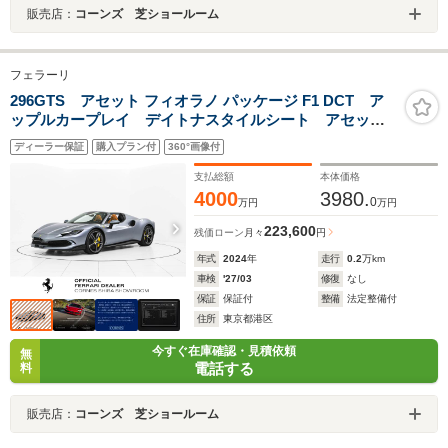
販売店：
コーンズ 芝ショールーム
フェラーリ
296GTS アセット フィオラノ パッケージ F1 DCT ア
ップルカープレイ デイトナスタイルシート アセット
フィオラノ 20インチD鍛造ホイール ベンチレーション
ディーラー保証
購入プラン付
360°画像付
支払総額
本体価格
4000
3980.
0
万円
万円
223,600
残価ローン
月々
円
年式
2024
年
走行
0.2
万km
車検
'27/03
修復
なし
保証
保証付
整備
法定整備付
住所
東京都港区
今すぐ在庫確認・見積依頼
無
電話する
料
販売店：
コーンズ 芝ショールーム