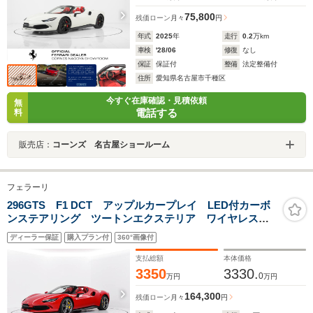
75,800
残価ローン
月々
円
年式
2025
年
走行
0.2
万km
車検
'28/06
修復
なし
保証
保証付
整備
法定整備付
住所
愛知県名古屋市千種区
今すぐ在庫確認・見積依頼
無
電話する
料
販売店：
コーンズ 名古屋ショールーム
フェラーリ
296GTS F1 DCT アップルカープレイ LED付カーボ
ンステアリング ツートンエクステリア ワイヤレスチ
ャージャー サスペンションリフター フロアカーペッ
ディーラー保証
購入プラン付
360°画像付
ト刺繍
支払総額
本体価格
3350
3330.
0
万円
万円
164,300
残価ローン
月々
円