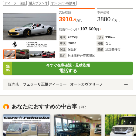
ライプ ADASフルパッケージ カーボンアウターシル
ディーラー保証
購入プラン付
オンライン相談可
カバー コルサカーボンレーシングシート カーボンス
テアリング マットペイントホイール バックレーダー
支払総額
本体価格
3910.
3880.
9
0
万円
万円
107,600
残価ローン
月々
円
年式
2025
年
走行
330
km
車検
'28/04
修復
なし
保証
保証付
整備
法定整備付
住所
兵庫県神戸市東灘区
今すぐ在庫確認・見積依頼
無
電話する
料
販売店：
フェラーリ正規ディーラー オートカヴァリーノ
あなたにおすすめの中古車
［PR］