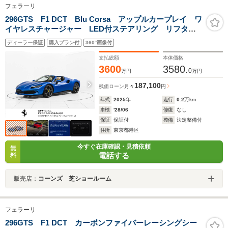
フェラーリ
296GTS F1 DCT Blu Corsa アップルカープレイ ワ
イヤレスチャージャー LED付ステアリング リフタ
ー 20インチダイヤモンド研磨仕上ホイール
ディーラー保証
購入プラン付
360°画像付
支払総額
本体価格
3600
3580.
0
万円
万円
187,100
残価ローン
月々
円
年式
2025
年
走行
0.2
万km
車検
'28/06
修復
なし
保証
保証付
整備
法定整備付
住所
東京都港区
今すぐ在庫確認・見積依頼
無
電話する
料
販売店：
コーンズ 芝ショールーム
フェラーリ
296GTS F1 DCT カーボンファイバーレーシングシー