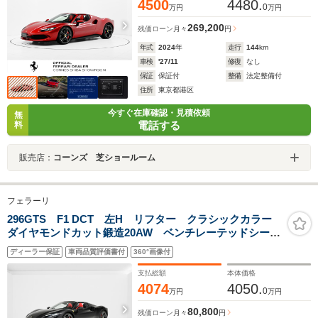
4500
4480.
0
万円
万円
269,200
残価ローン
月々
円
年式
2024
年
走行
144
km
車検
'27/11
修復
なし
保証
保証付
整備
法定整備付
住所
東京都港区
今すぐ在庫確認・見積依頼
無
電話する
料
販売店：
コーンズ 芝ショールーム
フェラーリ
296GTS F1 DCT 左H リフター クラシックカラー
ダイヤモンドカット鍛造20AW ベンチレーテッドシー
ト ブラックテールパイプ
ディーラー保証
車両品質評価書付
360°画像付
支払総額
本体価格
4074
4050.
0
万円
万円
80,800
残価ローン
月々
円