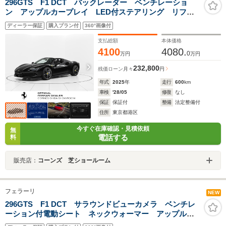
296GTS F1 DCT バックレーダー ベンチレーショ
ン アップルカープレイ LED付ステアリング リフタ
ー 20インチ鍛造ホイール
ディーラー保証
購入プラン付
360°画像付
支払総額
本体価格
4100
4080.
0
万円
万円
232,800
残価ローン
月々
円
年式
2025
年
走行
600
km
車検
'28/05
修復
なし
保証
保証付
整備
法定整備付
住所
東京都港区
今すぐ在庫確認・見積依頼
無
電話する
料
販売店：
コーンズ 芝ショールーム
フェラーリ
NEW
296GTS F1 DCT サラウンドビューカメラ ベンチレ
ーション付電動シート ネックウォーマー アップルカ
ープレイ LED付ステアリング サスペンションリフタ