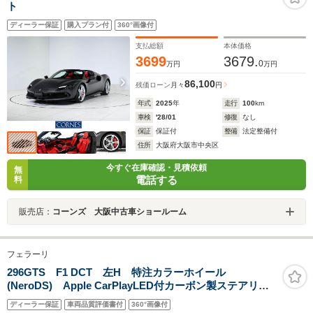
ト
ディーラー保証
購入プラン付
360°画像付
支払総額
本体価格
3699
3679.
0
万円
万円
86,100
残価ローン
月々
円
年式
2025
年
走行
100
km
車検
'28/01
修復
なし
保証
保証付
整備
法定整備付
住所
大阪府大阪市中央区
今すぐ在庫確認・見積依頼
無
電話する
料
販売店：
コーンズ 大阪中古車ショールーム
フェラーリ
296GTS F1 DCT 左H 特注カラーホイール
(NeroDS) Apple CarPlayLED付カーボン製ステアリン
グ カーボン製レーシングシート(Lサイズ)
ディーラー保証
車両品質評価書付
360°画像付