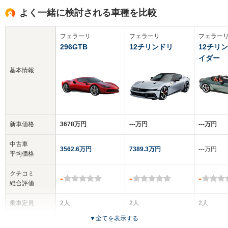
よく一緒に検討される車種を比較
フェラーリ
フェラーリ
フェラー
296GTB
12チリンドリ
12チリ
イダー
基本情報
新車価格
3678万円
‐‐‐万円
‐‐‐万円
中古車
3562.6万円
7389.3万円
‐‐‐万円
平均価格
クチコミ
-
-
-
総合評価
乗車定員
2人
2人
2人
▼
全てを表示する
ドア数
2ドア
3ドア
2ドア