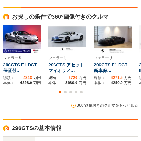
全高
全高
全
お探しの条件で360°画像付きのクルマ
1.19m
1.29m
1.
全幅
全幅
サイズ
1.96m
-m
-
全長
全長
(全長x全幅x全高)
4.57m
4.73m
4.
フェラーリ
フェラーリ
フェラーリ
296GTS F1 DCT
296GTS アセット
296GTS F1 DCT
保証付…
フィオラノ…
新車保…
総額：
4318
万円
総額：
3720
万円
総額：
4271.5
万円
ホイールベース
ホイールベース
ホイー
本体：
4298.0
万円
本体：
3680.0
万円
本体：
4250.0
万円
-m
-m
360°画像付きのクルマをもっと見る
WLTCモード
-
-
-
燃費
296GTSの基本情報