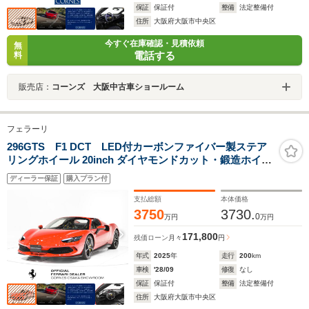
保証
保証付
整備
法定整備付
住所
大阪府大阪市中央区
今すぐ在庫確認・見積依頼
無
電話する
料
販売店：
コーンズ 大阪中古車ショールーム
フェラーリ
296GTS F1 DCT LED付カーボンファイバー製ステア
リングホイール 20inch ダイヤモンドカット・鍛造ホイー
ル ベンチレーテッド・フル電動シート サスペンションリ
ディーラー保証
購入プラン付
フター カーボンファイバー製ダッシュボード
支払総額
本体価格
3750
3730.
0
万円
万円
171,800
残価ローン
月々
円
年式
2025
年
走行
200
km
車検
'28/09
修復
なし
保証
保証付
整備
法定整備付
住所
大阪府大阪市中央区