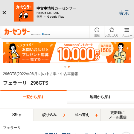
中古車情報カーセンサー
表示
Recruit Co., Ltd.
無料 － Google Play
履歴
お気に入り
メニュー
296GTS(2022年06月～)の中古車・中古車情報
フェラーリ 296GTS
一覧から探す
地図から探す
更新時に
89
絞り込み
並べ替え
台
メール受信
フェラーリ