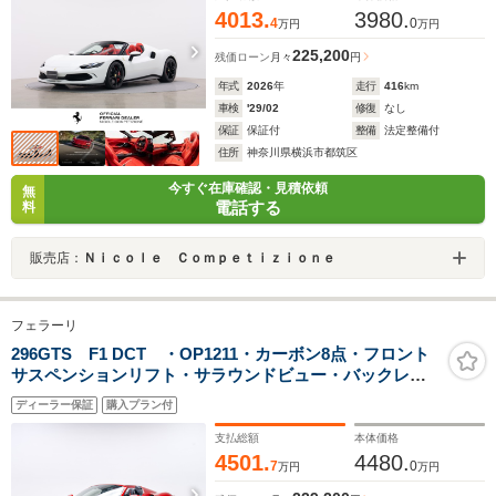
4013.
3980.
4
0
万円
万円
225,200
残価ローン
月々
円
年式
2026
年
走行
416
km
車検
'29/02
修復
なし
保証
保証付
整備
法定整備付
住所
神奈川県横浜市都筑区
今すぐ在庫確認・見積依頼
無
電話する
料
販売店：
Ｎｉｃｏｌｅ Ｃｏｍｐｅｔｉｚｉｏｎｅ
フェラーリ
296GTS F1 DCT ・OP1211・カーボン8点・フロント
サスペンションリフト・サラウンドビュー・バックレー
ダー・スペシャルカラー・スポーツシートリフター・レ
ディーラー保証
購入プラン付
ザーヘッドライナー・カラードステアリングホイール
支払総額
本体価格
4501.
4480.
7
0
万円
万円