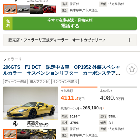
保証
保証付
整備
法定整備付
住所
兵庫県神戸市東灘区
今すぐ在庫確認・見積依頼
無
電話する
料
販売店：
フェラーリ正規ディーラー オートカヴァリーノ
フェラーリ
296GTS F1 DCT 認定中古車 OP1952 外装スペシャ
ルカラー サスペンションリフター カーボンステアリ
ングホイール カーボンフロントスポイラー カーボン
ディーラー保証
購入プラン付
オンライン相談可
リアディフューザー カーボンアウターシルカバー バ
ックレーダー
支払総額
本体価格
4111.
4080.
4
0
万円
万円
265,100
残価ローン
月々
円
年式
2024
年
走行
558
km
車検
'27/06
修復
なし
保証
保証付
整備
法定整備付
住所
兵庫県神戸市東灘区