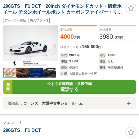
296GTS F1 DCT 20inch ダイヤモンドカット・鍛造ホ
イール チタンホイールボルト カーボンファイバー・リア
デュフューザー カーボンファイバー・アンダードアカバ
ディーラー保証
購入プラン付
ー カーボンファイバー製フロント・スポイラー
支払総額
本体価格
4000
3980.
0
万円
万円
165,600
残価ローン
月々
円
年式
2026
年
走行
100
km
車検
'29/06
修復
なし
保証
保証付
整備
法定整備付
住所
大阪府大阪市中央区
今すぐ在庫確認・見積依頼
無
電話する
料
販売店：
コーンズ 大阪中古車ショールーム
フェラーリ
296GTS F1 DCT