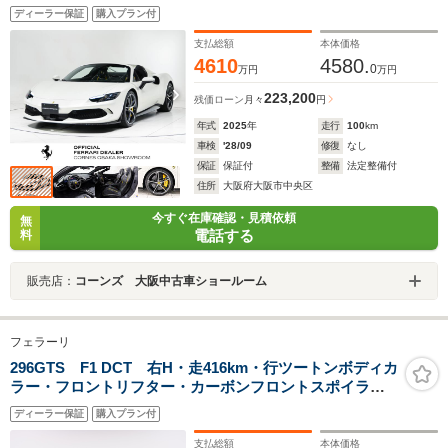
ディーラー保証
購入プラン付
支払総額
本体価格
4610
4580.
0
万円
万円
223,200
残価ローン
月々
円
年式
2025
年
走行
100
km
車検
'28/09
修復
なし
保証
保証付
整備
法定整備付
住所
大阪府大阪市中央区
今すぐ在庫確認・見積依頼
無
電話する
料
販売店：
コーンズ 大阪中古車ショールーム
フェラーリ
296GTS F1 DCT 右H・走416km・行ツートンボディカ
ラー・フロントリフター・カーボンフロントスポイラー&
リアディフューザー・LEDカーボンステアリング・アル
ディーラー保証
購入プラン付
カンタラステアリング・スペシャルデザインシート
支払総額
本体価格