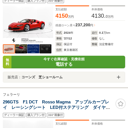
ディーラー保証
購入プラン付
360°画像付
ー 20インチ鍛造ホイール
支払総額
本体価格
4150
4130.
0
万円
万円
237,200
残価ローン
月々
円
年式
2024
年
走行
0.2
万km
車検
'27/12
修復
なし
保証
保証付
整備
法定整備付
住所
東京都港区
今すぐ在庫確認・見積依頼
無
電話する
料
販売店：
コーンズ 芝ショールーム
フェラーリ
296GTS F1 DCT Rosso Magma アップルカープレ
イ レーシングシート LED付ステアリング ダイヤモ
ンド鍛造ホイール ワイヤレスチャージャー
ディーラー保証
購入プラン付
360°画像付
支払総額
本体価格