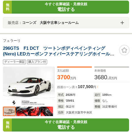
今すぐ在庫確認・見積依頼
無
電話する
料
販売店：
コーンズ 大阪中古車ショールーム
フェラーリ
296GTS F1 DCT ツートンボディペインティング
(Nero) LEDカーボンファイバーステアリングホイール
20inch ダイヤモンドカット・鍛造ホイール カーボンファ
ディーラー保証
購入プラン付
イバー製アッパートンネル
支払総額
本体価格
3700
3680.
0
万円
万円
107,500
残価ローン
月々
円
年式
2026
年
走行
100
km
車検
'29/01
修復
なし
保証
保証付
整備
法定整備付
住所
大阪府大阪市中央区
今すぐ在庫確認・見積依頼
無
電話する
料