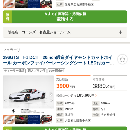
住所
愛知県名古屋市千種区
今すぐ在庫確認・見積依頼
無
電話する
料
販売店：
コーンズ 名古屋ショールーム
フェラーリ
296GTS F1 DCT 20inch鍛造ダイヤモンドカットホイ
ール カーボンファイバーレーシングシート LED付カーボ
ンファイバー製ステアリングホイール ツートンボディペ
ディーラー保証
購入プラン付
360°画像付
インティング アルカンタラ&レザーカーペット(Rosso)
支払総額
本体価格
3900
3880.
0
万円
万円
165,600
残価ローン
月々
円
年式
2025
年
走行
400
km
車検
'28/02
修復
なし
保証
保証付
整備
法定整備付
住所
大阪府大阪市中央区
今すぐ在庫確認・見積依頼