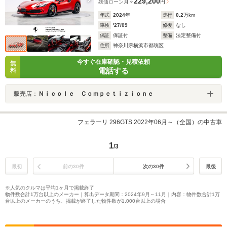
229,200
残価ローン
月々
円
年式
2024
年
走行
0.2
万km
車検
'27/09
修復
なし
保証
保証付
整備
法定整備付
住所
神奈川県横浜市都筑区
今すぐ在庫確認・見積依頼
無
電話する
料
販売店：
Ｎｉｃｏｌｅ Ｃｏｍｐｅｔｉｚｉｏｎｅ
フェラーリ 296GTS 2022年06月～（全国）の中古車
1
/3
最初
前の30件
次の30件
最後
※人気のクルマは平均1ヶ月で掲載終了
物件数合計1万台以上のメーカー｜算出データ期間：2024年9月～11月｜内容：物件数合計1万
台以上のメーカーのうち、掲載が終了した物件数が1,000台以上の場合