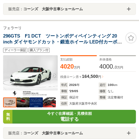
販売店：
コーンズ 大阪中古車ショールーム
フェラーリ
296GTS F1 DCT ツートンボディペインティング 20
inch ダイヤモンドカット・鍛造ホイール LED付カーボン
ファイバー製ステアリングホイール カーボンファイバー
ディーラー保証
購入プラン付
製アッパートンネル
支払総額
本体価格
4020
4000.
0
万円
万円
164,500
残価ローン
月々
円
年式
2026
年
走行
100
km
車検
'29/05
修復
なし
保証
保証付
整備
法定整備付
住所
大阪府大阪市中央区
今すぐ在庫確認・見積依頼
無
電話する
料
販売店：
コーンズ 大阪中古車ショールーム