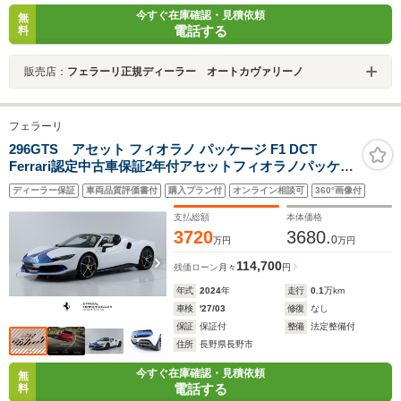
今すぐ在庫確認・見積依頼
無
電話する
料
販売店：
フェラーリ正規ディーラー オートカヴァリーノ
フェラーリ
296GTS アセット フィオラノ パッケージ F1 DCT
Ferrari認定中古車保証2年付アセットフィオラノパッケー
ジ レーシングストライプ カーボンファイバーリアディ
ディーラー保証
車両品質評価書付
購入プラン付
オンライン相談可
360°画像付
フューザー カーボンファイバーレーシングシート LEDカ
ーボンファイバーステアリングホイール
支払総額
本体価格
3720
3680.
0
万円
万円
114,700
残価ローン
月々
円
年式
2024
年
走行
0.1
万km
車検
'27/03
修復
なし
保証
保証付
整備
法定整備付
住所
長野県長野市
今すぐ在庫確認・見積依頼
無
電話する
料