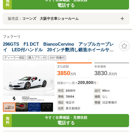
無
電話する
料
販売店：
コーンズ 大阪中古車ショールーム
フェラーリ
296GTS F1 DCT BiancoCervino アップルカープレ
イ LED付ハンドル 20インチ艶消し鍛造ホイールサス
ペンションリフター ワイヤレスチャージャー
ディーラー保証
購入プラン付
360°画像付
支払総額
本体価格
3850
3830.
0
万円
万円
209,800
残価ローン
月々
円
年式
2025
年
走行
95
km
車検
'28/04
修復
なし
保証
保証付
整備
法定整備付
住所
東京都港区
今すぐ在庫確認・見積依頼
無
電話する
料