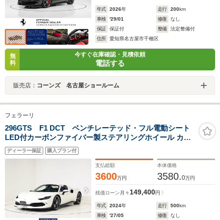
年式
2026
年
走行
200
km
車検
'29/01
修復
なし
保証
保証付
整備
法定整備付
住所
愛知県名古屋市千種区
今すぐ在庫確認・見積依頼
無
電話する
料
販売店：
コーンズ 名古屋ショールーム
フェラーリ
296GTS F1 DCT ベンチレーテッド・フル電動シート
LED付カーボンファイバー製ステアリングホイール カー
ボンファイバー製ダッシュボード 20inch ダイヤモンドカ
ディーラー保証
購入プラン付
ット・鍛造ホイール
支払総額
本体価格
3600
3580.
0
万円
万円
149,400
残価ローン
月々
円
年式
2024
年
走行
500
km
車検
'27/05
修復
なし