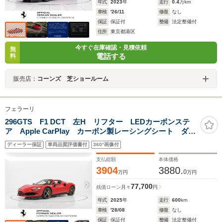
年式
2023
年
走行
0.4
万km
車検
'26/11
修復
なし
保証
保証付
整備
法定整備付
住所
東京都港区
今すぐ在庫確認・見積依頼
無
電話する
料
販売店：
コーンズ 芝ショールーム
フェラーリ
296GTS F1 DCT 左H リフター LEDカーボンステ
ア Apple CarPlay カーボン製レーシングシート ダイ
ヤモンドカット鍛造20AW
ディーラー保証
車両品質評価書付
360°画像付
支払総額
本体価格
3904
3880.
0
万円
万円
77,700
残価ローン
月々
円
年式
2025
年
走行
600
km
車検
'28/08
修復
なし
保証
保証付
整備
法定整備付