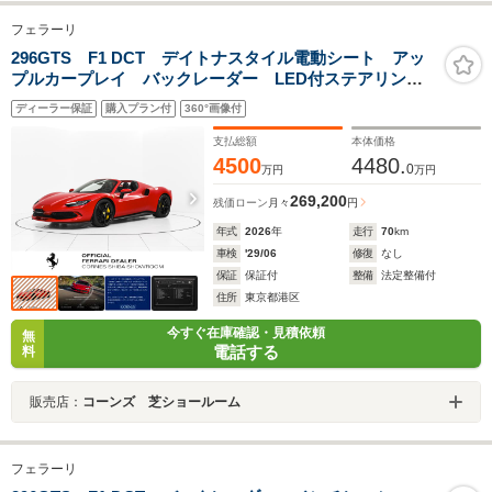
フェラーリ
296GTS F1 DCT デイトナスタイル電動シート アッ
プルカープレイ バックレーダー LED付ステアリン
グ マットブラック塗装鍛造ホイール ワイヤレスチャ
ディーラー保証
購入プラン付
360°画像付
ージャー
支払総額
本体価格
4500
4480.
0
万円
万円
269,200
残価ローン
月々
円
年式
2026
年
走行
70
km
車検
'29/06
修復
なし
保証
保証付
整備
法定整備付
住所
東京都港区
今すぐ在庫確認・見積依頼
無
電話する
料
販売店：
コーンズ 芝ショールーム
フェラーリ