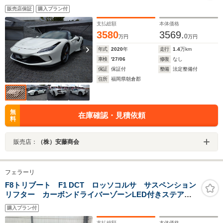
販売店保証
購入プラン付
支払総額
本体価格
3580
3569.
0
万円
万円
年式
2020
年
走行
1.4
万km
車検
'27/06
修復
なし
保証
保証付
整備
法定整備付
住所
福岡県朝倉郡
無
在庫確認・見積依頼
料
販売店：
（株）安藤商会
フェラーリ
F8トリブート F1 DCT ロッソコルサ サスペンション
リフター カーボンドライバーゾーンLED付きステアリ
ング カーボンエンジンカバー フロントリアパーキン
購入プラン付
グセンサー 20インチ鍛造ダイヤモンドホイール フル
電動シート リアビュー
支払総額
本体価格