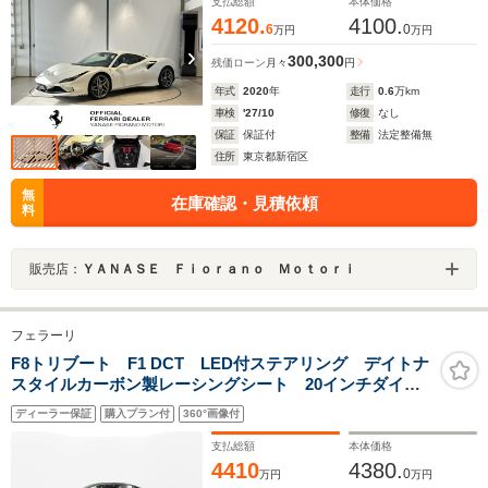
支払総額
本体価格
4120.
4100.
6
0
万円
万円
300,300
残価ローン
月々
円
年式
2020
年
走行
0.6
万km
車検
'27/10
修復
なし
保証
保証付
整備
法定整備無
住所
東京都新宿区
無
在庫確認・見積依頼
料
販売店：
ＹＡＮＡＳＥ Ｆｉｏｒａｎｏ Ｍｏｔｏｒｉ
フェラーリ
F8トリブート F1 DCT LED付ステアリング デイトナ
スタイルカーボン製レーシングシート 20インチダイヤ
モンド研磨鍛造ホイール サスペンションリフター ス
ディーラー保証
購入プラン付
360°画像付
ペシャルカラードステッチ カーボン製エクステリア
支払総額
本体価格
4410
4380.
0
万円
万円