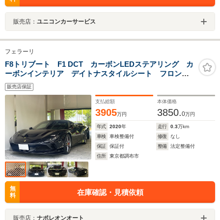
販売店：
ユニコンカーサービス
フェラーリ
F8トリブート F1 DCT カーボンLEDステアリング カ
ーボンインテリア デイトナスタイルシート フロント
リフティング イエローレヴカウンター ドラレコ レ
販売店保証
ーダー
支払総額
本体価格
3905
3850.
0
万円
万円
年式
2020
年
走行
0.3
万km
車検
車検整備付
修復
なし
保証
保証付
整備
法定整備付
住所
東京都調布市
無
在庫確認・見積依頼
料
販売店：
ナポレオンオート