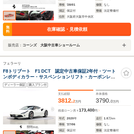
車検
'28/01
修復
なし
保証
保証付
整備
法定整備付
住所
大阪府大阪市中央区
無
在庫確認・見積依頼
料
販売店：
コーンズ 大阪中古車ショールーム
フェラーリ
F8トリブート F1 DCT 認定中古車保証2年付・ツート
ンボディカラー・サスペンションリフト・カーボンレー
シングシート・LEDカーボンステアリング・リアパーキ
ディーラー保証
購入プラン付
ングカメラ・20インチ鍛造ホイールグロッシーアンスラ
サイトダイヤモンド
支払総額
本体価格
3812.
3790.
2
0
万円
万円
173,400
残価ローン
月々
円
年式
2020
年
走行
1.0
万km
車検
'27/06
修復
なし
保証
保証付
整備
法定整備付