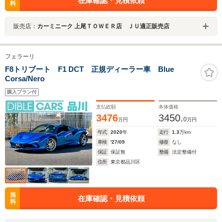
在庫確認・見積依頼
料
販売店：
カーミニーク 上尾ＴＯＷＥＲ店 ＪＵ適正販売店
フェラーリ
F8トリブート F1 DCT 正規ディーラー車 Blue
Corsa/Nero
購入プラン付
支払総額
本体価格
3476
3450.
0
万円
万円
年式
2020
年
走行
1.3
万km
車検
'27/09
修復
なし
保証
保証無
整備
法定整備付
住所
東京都品川区
無
在庫確認・見積依頼
料