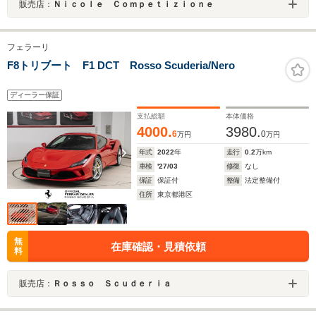
販売店：
Ｎｉｃｏｌｅ Ｃｏｍｐｅｔｉｚｉｏｎｅ
フェラーリ
F8トリブート F1 DCT Rosso Scuderia/Nero
ディーラー保証
支払総額
本体価格
4000.
3980.
6
0
万円
万円
年式
2022
年
走行
0.2
万km
車検
'27/03
修復
なし
保証
保証付
整備
法定整備付
住所
東京都港区
無
在庫確認・見積依頼
料
販売店：
Ｒｏｓｓｏ Ｓｃｕｄｅｒｉａ