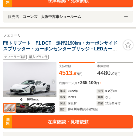
在庫確認・見積依頼
料
販売店：
コーンズ 大阪中古車ショールーム
フェラーリ
F8トリブート F1 DCT 走行2190km・カーボンサイド
スプリッター・カーボンセンターブリッジ・LEDカーボ
ンステアリング・カーボンダッシュボードアクセント・
ディーラー保証
購入プラン付
カーボンレーシングシート・サスペンションリフター・
OP640
支払総額
本体価格
4513.
4480.
9
0
万円
万円
265,100
残価ローン
月々
円
年式
2022
年
走行
0.2
万km
車検
'27/11
修復
なし
保証
保証付
整備
法定整備付
住所
神奈川県横浜市都筑区
無
在庫確認・見積依頼
料