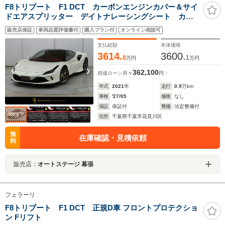
F8トリブート F1 DCT カーボンエンジンカバー＆サイ
ドエアスプリッター デイトナレーシングシート カー
ボンドアハンドル＆ステアリング+LED カーボンセンタ
販売店保証
車両品質評価書付
購入プラン付
オンライン相談可
ーブリッジ シルキック ダッシュインサート イエロ
ーレブ
支払総額
本体価格
3614.
3600.
8
1
万円
万円
362,100
残価ローン
月々
円
年式
2021
年
走行
0.9
万km
車検
'27/05
修復
なし
保証
保証付
整備
法定整備付
住所
千葉県千葉市花見川区
無
在庫確認・見積依頼
料
販売店：
オートステージ 幕張
フェラーリ
F8トリブート F1 DCT 正規D車 フロントプロテクショ
ン Fリフト