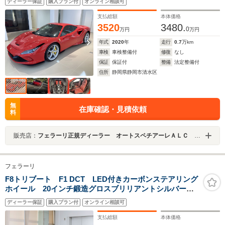
ディーラー保証
購入プラン付
オンライン相談可
トメント スクーデリア・フェンダーシールドエンブレ
ム フロントリフター
支払総額
本体価格
3520
3480.
0
万円
万円
年式
2020
年
走行
0.7
万km
車検
車検整備付
修復
なし
保証
保証付
整備
法定整備付
住所
静岡県静岡市清水区
無
在庫確認・見積依頼
料
販売店：
フェラーリ正規ディーラー オートスペチアーレＡＬＣ ＭＯＴＯＲＳ ＧＲＯＵＰ
フェラーリ
F8トリブート F1 DCT LED付きカーボンステアリング
ホイール 20インチ鍛造グロスブリリアントシルバーホ
イール アダプティブヘッドライト フロントサスペン
ディーラー保証
購入プラン付
オンライン相談可
ションリフター カーボンエンジンルームシールド
支払総額
本体価格