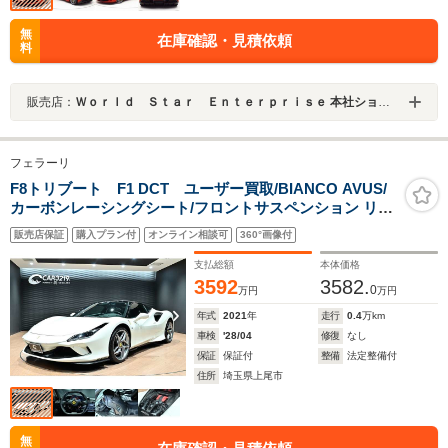
無
在庫確認・見積依頼
料
販売店：
Ｗｏｒｌｄ Ｓｔａｒ Ｅｎｔｅｒｐｒｉｓｅ 本社ショールーム
フェラーリ
F8トリブート F1 DCT ユーザー買取/BIANCO AVUS/
カーボンレーシングシート/フロントサスペンション リフ
ター/カーボンファイバー ドライバーゾーン + LED/カー
販売店保証
購入プラン付
オンライン相談可
360°画像付
ボンファイバー エンジンカバー/カーボンファイバー サイ
ドエアスプリッター
支払総額
本体価格
3592
3582.
0
万円
万円
年式
2021
年
走行
0.4
万km
車検
'28/04
修復
なし
保証
保証付
整備
法定整備付
住所
埼玉県上尾市
無