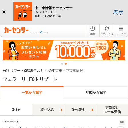
中古車情報カーセンサー
表示
Recruit Co., Ltd.
無料 － Google Play
履歴
お気に入り
メニュー
F8トリブート(2019年06月～)の中古車・中古車情報
フェラーリ F8トリブート
一覧から探す
地図から探す
更新時に
36
絞り込み
並べ替え
台
メール受信
フェラーリ
PR