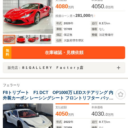
4080
4050.
0
万円
万円
281,000
残価ローン
月々
円
年式
2020
年
走行
0.3
万km
車検
'27/09
修復
なし
保証
保証無
整備
法定整備付
住所
大阪府堺市堺区
無
在庫確認・見積依頼
料
販売店：
８１ＧＡＬＬＥＲＹ Ｆａｃｔｏｒｙ店
フェラーリ
F8トリブート F1 DCT OP1000万 LEDステアリング 内
外装カーボン レーシングシート フロントリフター バック
カメラ ボディカラービアンコセルヴィノ
支払総額
本体価格
4050
4030.
0
万円
万円
年式
2022
年
走行
0.7
万km
車検
'27/09
修復
なし