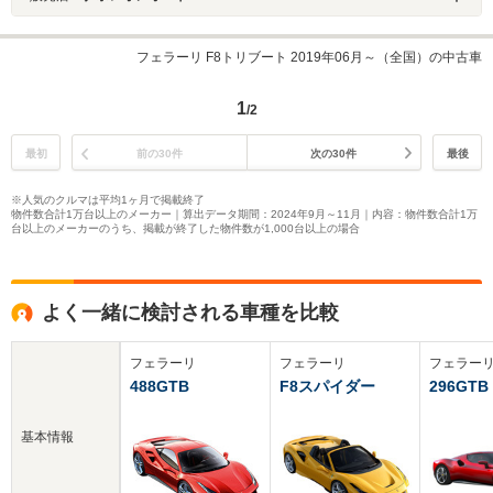
フェラーリ F8トリブート 2019年06月～（全国）の中古車
1
/2
最初
前の30件
次の30件
最後
※人気のクルマは平均1ヶ月で掲載終了
物件数合計1万台以上のメーカー｜算出データ期間：2024年9月～11月｜内容：物件数合計1万
台以上のメーカーのうち、掲載が終了した物件数が1,000台以上の場合
よく一緒に検討される車種を比較
フェラーリ
フェラーリ
フェラー
488GTB
F8スパイダー
296GTB
基本情報