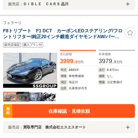
販売店：
ＤＩＢＬＥ ＣＡＲＳ 品川
フェラーリ
F8トリブート F1 DCT カーボンLEDステアリング/フロ
ントリフター/純正20インチ鍛造ダイヤモンドAW/パーキ
ングカメラ/カーボンダッシュボードインサート/コルサカ
販売店保証
購入プラン付
ーボンファイバーレーシングシート
支払総額
本体価格
3999.
3979.
9
9
万円
万円
年式
2021
年
走行
0.4
万km
車検
車検整備無
修復
なし
保証
保証付
整備
法定整備付
住所
兵庫県伊丹市
無
在庫確認・見積依頼
料
販売店：
買取専門店 株式会社エスエスオート