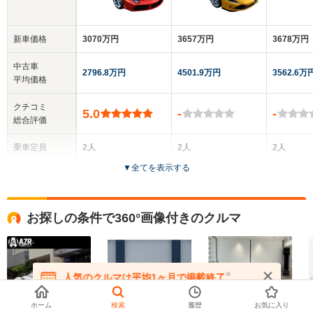
新車価格
3070万円
3657万円
3678万円
中古車
2796.8万円
4501.9万円
3562.6万
平均価格
クチコミ
5.0
-
-
総合評価
乗車定員
2人
2人
2人
▼
全てを表示する
ドア数
2ドア
2ドア
2ドア
全高
全高
全
お探しの条件で360°画像付きのクルマ
1.21m
1.21m
1.
全幅
全幅
全
※
人気のクルマは平均1ヶ月で掲載終了
サイズ
1.95m
1.98m
1.
在庫が無くなる前にお問い合わせください
全長
全長
(全長x全幅x全高)
4.57m
4.61m
4.
ホーム
検索
履歴
お気に入り
フェラーリ
フェラーリ
フェラーリ