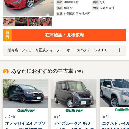
車検
車検整備付
修復
なし
保証
保証付
整備
法定整備付
住所
静岡県静岡市清水区
無
在庫確認・見積依頼
料
販売店：
フェラーリ正規ディーラー オートスペチアーレＡＬＣ ＭＯＴＯＲＳ ＧＲＯＵＰ
あなたにおすすめの中古車
［PR］
ホンダ
日産
日産
オデッセイ 2.4 アブソ
デイズルークス 660
エクストレイル 