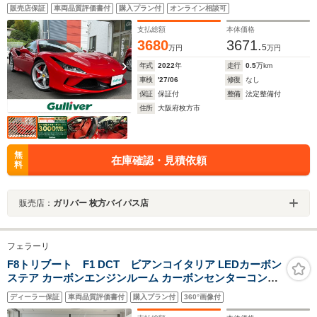
販売店保証
車両品質評価書付
購入プラン付
オンライン相談可
支払総額
本体価格
3680
3671.
5
万円
万円
年式
2022
年
走行
0.5
万km
車検
'27/06
修復
なし
保証
保証付
整備
法定整備付
住所
大阪府枚方市
無
在庫確認・見積依頼
料
販売店：
ガリバー 枚方バイパス店
フェラーリ
F8トリブート F1 DCT ビアンコイタリア LEDカーボン
ステア カーボンエンジンルーム カーボンセンターコンソ
ール カーボンダッシュボードアクセント フロントリフタ
ディーラー保証
車両品質評価書付
購入プラン付
360°画像付
ー ヘッドレスト跳馬ステッチ リアカメラ