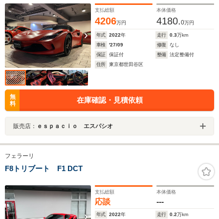
支払総額
本体価格
4206
4180.
0
万円
万円
年式
2022
年
走行
0.3
万km
車検
'27/09
修復
なし
保証
保証付
整備
法定整備付
住所
東京都世田谷区
無
在庫確認・見積依頼
料
販売店：
ｅｓｐａｃｉｏ エスパシオ
フェラーリ
F8トリブート F1 DCT
支払総額
本体価格
応談
---
年式
2022
年
走行
0.2
万km