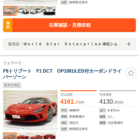
住所
静岡県沼津市
無
在庫確認・見積依頼
料
販売店：
Ｗｏｒｌｄ Ｓｔａｒ Ｅｎｔｅｒｐｒｉｓｅ 本社ショールーム
フェラーリ
F8トリブート F1 DCT OP1081/LED付カーボンドライ
バーゾーン
販売店保証
支払総額
本体価格
4161.
4130.
7
0
万円
万円
年式
2020
年
走行
0.3
万km
車検
車検整備付
修復
なし
保証
保証付
整備
法定整備付
住所
静岡県沼津市