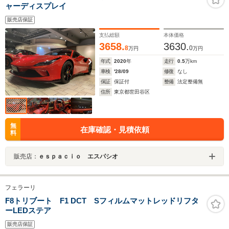
ャーディスプレイ
販売店保証
支払総額
本体価格
3658.
3630.
8
0
万円
万円
年式
2020
年
走行
0.5
万km
車検
'28/09
修復
なし
保証
保証付
整備
法定整備無
住所
東京都世田谷区
無
在庫確認・見積依頼
料
販売店：
ｅｓｐａｃｉｏ エスパシオ
フェラーリ
F8トリブート F1 DCT Sフィルムマットレッドリフタ
ーLEDステア
販売店保証