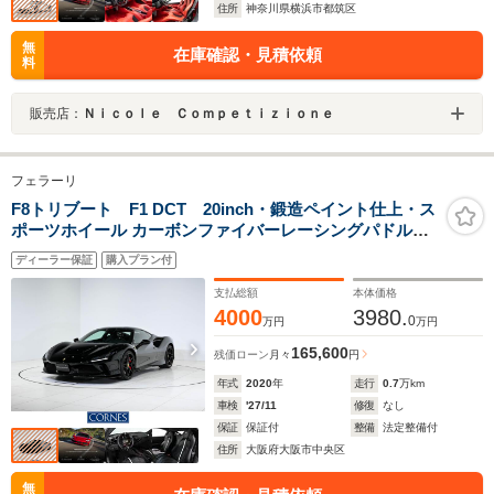
住所
神奈川県横浜市都筑区
無
在庫確認・見積依頼
料
販売店：
Ｎｉｃｏｌｅ Ｃｏｍｐｅｔｉｚｉｏｎｅ
フェラーリ
F8トリブート F1 DCT 20inch・鍛造ペイント仕上・ス
ポーツホイール カーボンファイバーレーシングパドル
LED付カーボンファイバー製ドライバー・ゾーン カーボ
ディーラー保証
購入プラン付
ンファイバーインナードアハンドル カーボンファイバー
製ダッシュボード
支払総額
本体価格
4000
3980.
0
万円
万円
165,600
残価ローン
月々
円
年式
2020
年
走行
0.7
万km
車検
'27/11
修復
なし
保証
保証付
整備
法定整備付
住所
大阪府大阪市中央区
無