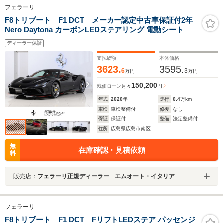
フェラーリ
F8トリブート F1 DCT メーカー認定中古車保証付2年
Nero Daytona カーボンLEDステアリング 電動シート
ディーラー保証
支払総額
本体価格
3623.
3595.
6
3
万円
万円
150,200
残価ローン
月々
円
年式
2020
年
走行
0.4
万km
車検
車検整備付
修復
なし
保証
保証付
整備
法定整備付
住所
広島県広島市南区
無
在庫確認・見積依頼
料
販売店：
フェラーリ正規ディーラー エムオート・イタリア
フェラーリ
F8トリブート F1 DCT FリフトLEDステア パッセンジ