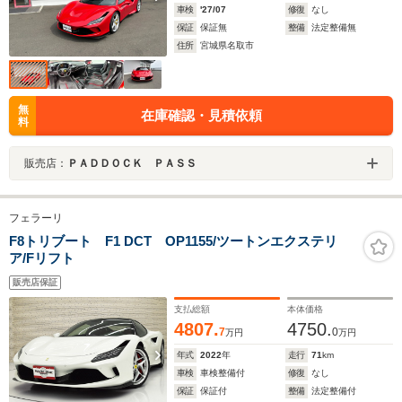
車検
'27/07
修復
なし
保証
保証無
整備
法定整備無
住所
宮城県名取市
無
在庫確認・見積依頼
料
販売店：
ＰＡＤＤＯＣＫ ＰＡＳＳ
フェラーリ
F8トリブート F1 DCT OP1155/ツートンエクステリ
ア/Fリフト
販売店保証
支払総額
本体価格
4807.
4750.
7
0
万円
万円
年式
2022
年
走行
71
km
車検
車検整備付
修復
なし
保証
保証付
整備
法定整備付