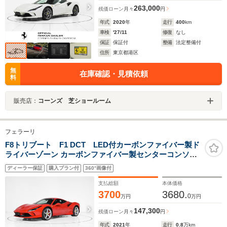
263,000
残価ローン
月々
円
年式
2020
年
走行
400
km
車検
'27/11
修復
なし
保証
保証付
整備
法定整備付
住所
東京都港区
無
在庫確認・見積依頼
料
販売店：
コーンズ 芝ショールーム
フェラーリ
F8トリブート F1 DCT LED付カーボンファイバー製ド
ライバーゾーン カーボンファイバー製センターコンソー
ル カーボンファイバー製インナードアハンドル カーボン
ディーラー保証
購入プラン付
360°画像付
ファイバー製レーシングシート
支払総額
本体価格
3700
3680.
0
万円
万円
147,300
残価ローン
月々
円
年式
2021
年
走行
0.8
万km