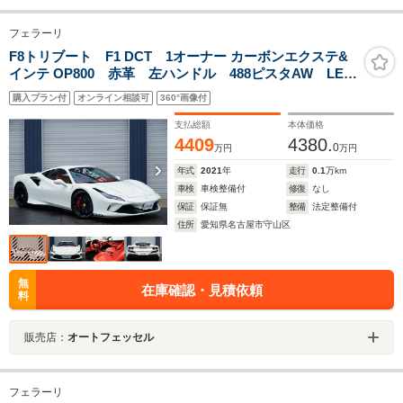
フェラーリ
F8トリブート F1 DCT 1オーナー カーボンエクステ&
インテ OP800 赤革 左ハンドル 488ピスタAW LED
カーボンH サスペンションリフター AFS アップル
購入プラン付
オンライン相談可
360°画像付
カ-プレイ バックカメラ ステッチ&跳馬刺繍 屋内保
管 禁煙車
支払総額
本体価格
4409
4380.
0
万円
万円
年式
2021
年
走行
0.1
万km
車検
車検整備付
修復
なし
保証
保証無
整備
法定整備付
住所
愛知県名古屋市守山区
無
在庫確認・見積依頼
料
販売店：
オートフェッセル
フェラーリ