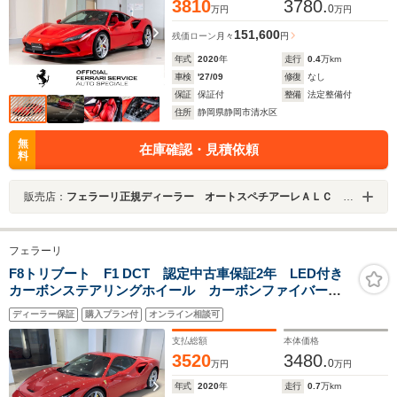
3810
3780.
0
万円
万円
151,600
残価ローン
月々
円
年式
2020
年
走行
0.4
万km
車検
'27/09
修復
なし
保証
保証付
整備
法定整備付
住所
静岡県静岡市清水区
無
在庫確認・見積依頼
料
販売店：
フェラーリ正規ディーラー オートスペチアーレＡＬＣ ＭＯＴＯＲＳ ＧＲＯＵＰ
フェラーリ
F8トリブート F1 DCT 認定中古車保証2年 LED付き
カーボンステアリングホイール カーボンファイバード
ライバーゾーン カーボンファイバーエンジンコンパー
ディーラー保証
購入プラン付
オンライン相談可
トメント スクーデリア・フェンダーシールドエンブレ
ム フロントリフター
支払総額
本体価格
3520
3480.
0
万円
万円
年式
2020
年
走行
0.7
万km