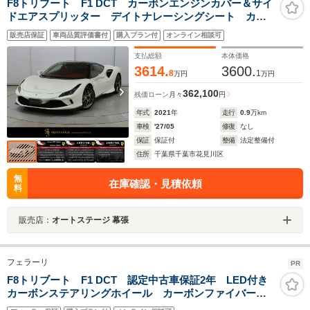
F8トリブート F1 DCT カーボンエンジンカバー＆サイ
ドエアスプリッター デイトナレーシングシート カー
ボンドアハンドル＆ステアリング+LED カーボンセンタ
販売店保証
車両品質評価書付
購入プラン付
オンライン相談可
ーブリッジ シルキック ダッシュインサート イエロ
ーレブ
支払総額
本体価格
3614.
3600.
8
1
万円
万円
362,100
残価ローン
月々
円
年式
2021
年
走行
0.9
万km
車検
'27/05
修復
なし
保証
保証付
整備
法定整備付
住所
千葉県千葉市花見川区
無
在庫確認・見積依頼
料
販売店：
オートステージ 幕張
フェラーリ
PR
F8トリブート F1 DCT 認定中古車保証2年 LED付き
カーボンステアリングホイール カーボンファイバード
ライバーゾーン カーボンファイバーエンジンコンパー