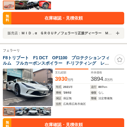
無
在庫確認・見積依頼
料
販売店：
ＭＩＤ．α ＧＲＯＵＰ／フェラーリ正規ディーラー ＭＩＤ Ｓａｐｐｏｒｏ／株式会社ＭＩＤ ＡＬＦＡ
フェラーリ
F8トリブート F1 DCT OP1100 プロテクションフィ
ルム フルカーボンスポイラー F-リフティング レー
シングシートトリコロール カーボンインテリア LED
支払総額
本体価格
カーボンハンドル 鍛造ホイール カーボンエンジン
3930
3894.
コンパートメント
0
万円
万円
年式
2021
年
走行
807
km
車検
'28/02
修復
なし
保証
保証無
整備
法定整備無
住所
広島県広島市南区
無
在庫確認・見積依頼
料