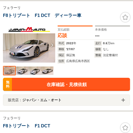
フェラーリ
F8トリブート F1 DCT ディーラー車
支払総額
本体価格
応談
---
年式
2022
年
走行
0.6
万km
車検
'27/07
修復
なし
保証
保証無
整備
法定整備付
住所
広島県広島市西区
無
在庫確認・見積依頼
料
販売店：
ジャパン・エム・オート
フェラーリ
F8トリブート F1 DCT