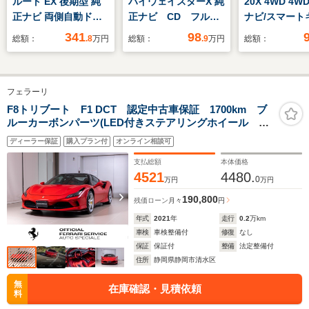
ルート EX 後期型 純
ハイウェイスターX 純
20X 4WD 4W
正ナビ 両側自動ドア
正ナビ CD フルセ
ナビ/スマート
ETC2.0
グTV Bluetooth
ートヒーター/
341
98
総額：
.8
万円
総額：
.9
万円
総額：
SD 全方位カメラ
17AW/オート
コーナーセンサー
純正フォグ/ET
ETC 片側パワースラ
書/取説あり
フェラーリ
イド オートライト
LEDヘッドライト 純
F8トリブート F1 DCT 認定中古車保証 1700km ブ
ルーカーボンパーツ(LED付きステアリングホイール セ
正アルミホイール 純
ンターコンソール ツートンボディペイント 運転席カ
正フロアマット
ディーラー保証
購入プラン付
オンライン相談可
ーボンファイバートリム)レーシングシート(XLサイズ)
支払総額
本体価格
4521
4480.
0
万円
万円
190,800
残価ローン
月々
円
年式
2021
年
走行
0.2
万km
車検
車検整備付
修復
なし
保証
保証付
整備
法定整備付
住所
静岡県静岡市清水区
無
在庫確認・見積依頼
料