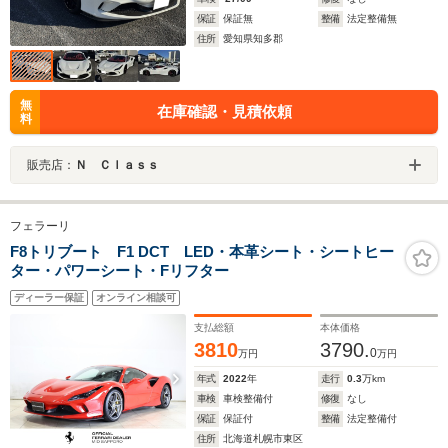
保証
保証無
整備
法定整備無
住所
愛知県知多郡
無
在庫確認・見積依頼
料
販売店：
Ｎ Ｃｌａｓｓ
フェラーリ
F8トリブート F1 DCT LED・本革シート・シートヒー
ター・パワーシート・Fリフター
ディーラー保証
オンライン相談可
支払総額
本体価格
3810
3790.
0
万円
万円
年式
2022
年
走行
0.3
万km
車検
車検整備付
修復
なし
保証
保証付
整備
法定整備付
住所
北海道札幌市東区