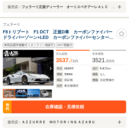
販売店：
フェラーリ正規ディーラー オートスペチアーレＡＬＣ ＭＯＴＯＲＳ ＧＲＯＵＰ
フェラーリ
F8トリブート F1 DCT 正規D車 カーボンファイバー
ドライバーゾーン+LED カーボンファイバーセンターブ
リッジ カーボンファイバーダッシュインサート カー
車両品質評価書付
オンライン相談可
360°画像付
ボンファイバーエンジンカバー カーボンファイバーレ
ーシングシート
支払総額
本体価格
3537.
3521.
7
0
万円
万円
年式
2020
年
走行
0.8
万km
車検
'28/04
修復
なし
保証
保証無
整備
法定整備付
住所
東京都港区
無
在庫確認・見積依頼
料
販売店：
ＡＺＺＵＲＲＥ ＭＯＴＯＲＩＮＧ ＡＺＡＢＵ