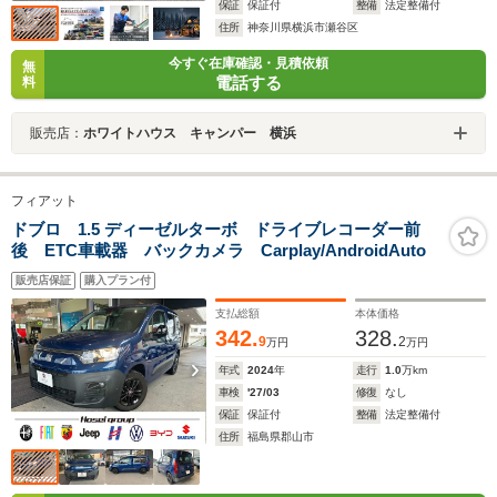
保証
保証付
整備
法定整備付
住所
神奈川県横浜市瀬谷区
今すぐ在庫確認・見積依頼
無
電話する
料
販売店：
ホワイトハウス キャンパー 横浜
フィアット
ドブロ 1.5 ディーゼルターボ ドライブレコーダー前
後 ETC車載器 バックカメラ Carplay/AndroidAuto
販売店保証
購入プラン付
支払総額
本体価格
342.
328.
9
2
万円
万円
年式
2024
年
走行
1.0
万km
車検
'27/03
修復
なし
保証
保証付
整備
法定整備付
住所
福島県郡山市