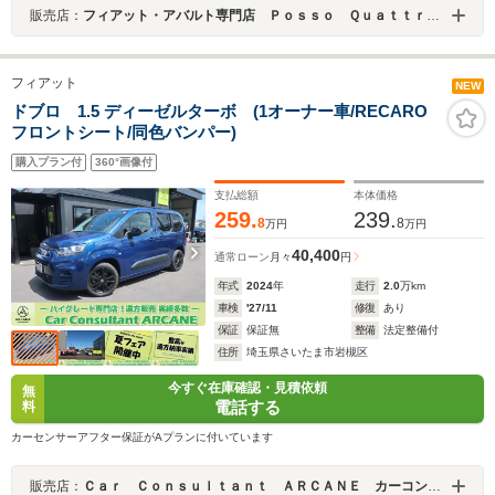
販売店：
フィアット・アバルト専門店 Ｐｏｓｓｏ Ｑｕａｔｔｒｏ （ポッソクワトロ）
フィアット
NEW
ドブロ 1.5 ディーゼルターボ (1オーナー車/RECARO
フロントシート/同色バンパー)
購入プラン付
360°画像付
支払総額
本体価格
259.
239.
8
8
万円
万円
40,400
通常ローン
月々
円
年式
2024
年
走行
2.0
万km
車検
'27/11
修復
あり
保証
保証無
整備
法定整備付
住所
埼玉県さいたま市岩槻区
今すぐ在庫確認・見積依頼
無
電話する
料
カーセンサーアフター保証がAプランに付いています
販売店：
Ｃａｒ Ｃｏｎｓｕｌｔａｎｔ ＡＲＣＡＮＥ カーコンサルタントアーケイン