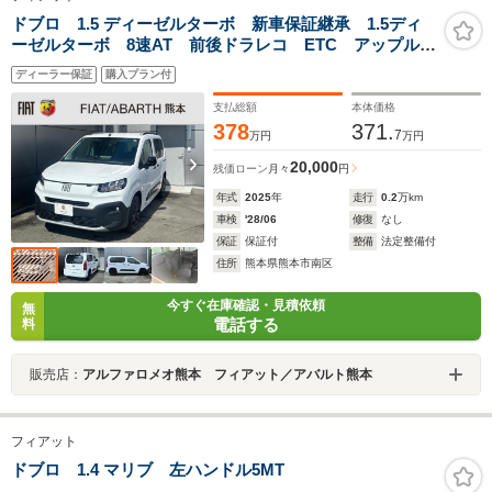
ドブロ 1.5 ディーゼルターボ 新車保証継承 1.5ディ
ーゼルターボ 8速AT 前後ドラレコ ETC アップル・
アンドロイド対応 アダプティブクルコン 自動ハイビ
ディーラー保証
購入プラン付
ームLED 前後ソナー後カメラ
支払総額
本体価格
378
371.
7
万円
万円
20,000
残価ローン
月々
円
年式
2025
年
走行
0.2
万km
車検
'28/06
修復
なし
保証
保証付
整備
法定整備付
住所
熊本県熊本市南区
今すぐ在庫確認・見積依頼
無
電話する
料
販売店：
アルファロメオ熊本 フィアット／アバルト熊本
フィアット
ドブロ 1.4 マリブ 左ハンドル5MT