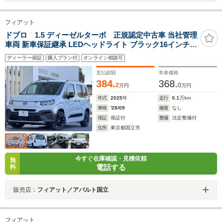
フィアット
ドブロ 1.5 ディーゼルターボ 正規認定中古車 当社管理
車両 新車保証継承 LEDヘッドライト ブラック16インチア
ルミホイール 両側スライドドア Apple Car Play/Android
ディーラー保証
購入プラン付
オンライン相談可
Auto対応 10インチタッチスクリーン ステアリングヒータ
ー ACC LPA BSM
支払総額
本体価格
384.
368.
2
0
万円
万円
年式
2025
年
走行
0.1
万km
車検
'28/09
修復
なし
保証
保証付
整備
法定整備付
住所
東京都国立市
今すぐ在庫確認・見積依頼
無
電話する
料
販売店：
フィアット／アバルト国立
フィアット