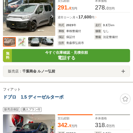
レコーダー レーダー探知機
支払総額
本体価格
291.
278.
8
0
万円
万円
17,600
通常ローン
月々
円
年式
2023
年
走行
3.3
万km
車検
車検整備付
修復
なし
保証
保証付
整備
法定整備付
住所
青森県弘前市
今すぐ在庫確認・見積依頼
無
電話する
料
販売店：
千葉商会 ルノー弘前
フィアット
ドブロ 1.5 ディーゼルターボ
販売店保証
購入プラン付
支払総額
本体価格
342.
318.
9
0
万円
万円