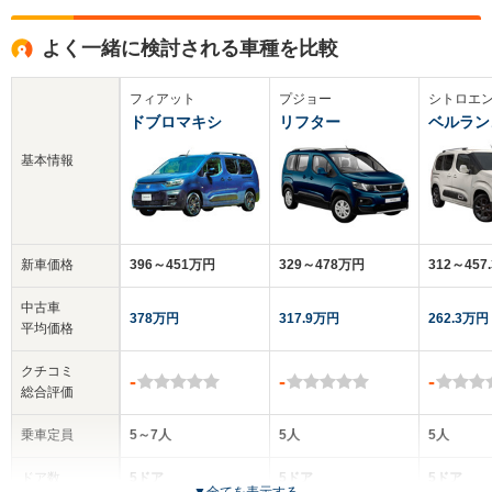
よく一緒に検討される車種を比較
フィアット
プジョー
シトロエ
ドブロマキシ
リフター
ベルラン
基本情報
新車価格
396～451万円
329～478万円
312～457
中古車
378万円
317.9万円
262.3万円
平均価格
クチコミ
-
-
-
総合評価
乗車定員
5～7人
5人
5人
ドア数
5ドア
5ドア
5ドア
▼
全てを表示する