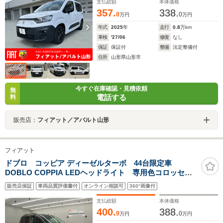
支払総額
本体価格
357.
338.
8
0
万円
万円
年式
2025
年
走行
0.8
万km
車検
'27/06
修復
なし
保証
保証付
整備
法定整備付
住所
山形県山形市
今すぐ在庫確認・見積依頼
無
電話する
料
販売店：
フィアット／アバルト山形
フィアット
ドブロ コッピア ディーゼルターボ 44台限定車
DOBLO COPPIA LEDヘッドライト 専用色コロッセオ
グレー ディスプレイオーディオ バックカメラ ETC 前後
販売店保証
車両品質評価書付
オンライン相談可
360°画像付
タイプドラレコ 専用エクステリアカラー 専用ブラックア
ルミホイール
支払総額
本体価格
400.
388.
9
0
万円
万円