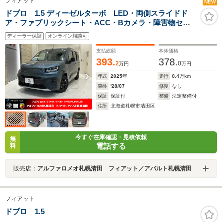
フィアット
NEW
ドブロ 1.5 ディーゼルターボ LED・両側スライドド
ア・ファブリックシート・ACC・Bカメラ・障害物セン
サー・ディーゼル・ステアリングヒーター
ディーラー保証
オンライン相談可
支払総額
本体価格
393.
378.
2
0
万円
万円
年式
2025
年
走行
0.4
万km
車検
'28/07
修復
なし
保証
保証付
整備
法定整備付
住所
北海道札幌市清田区
今すぐ在庫確認・見積依頼
無
電話する
料
販売店：
アルファロメオ札幌清田 フィアット／アバルト札幌清田
フィアット
ドブロ 1.5