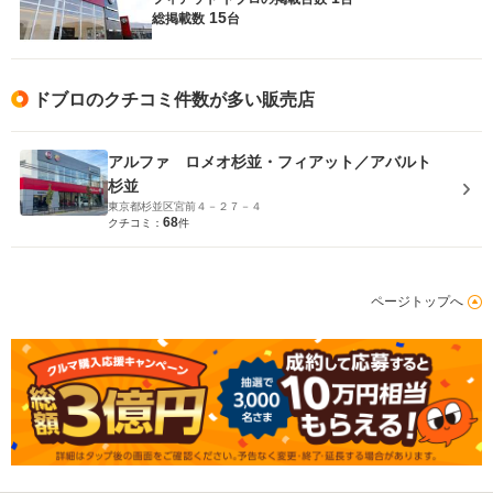
15
総掲載数
台
ドブロのクチコミ件数が多い販売店
アルファ ロメオ杉並・フィアット／アバルト
杉並
東京都杉並区宮前４－２７－４
68
クチコミ：
件
ページトップへ