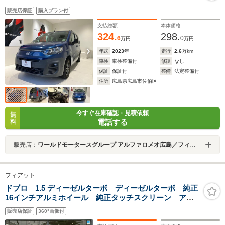
販売店保証
購入プラン付
支払総額
本体価格
324.
298.
6
0
万円
万円
年式
2023
年
走行
2.6
万km
車検
車検整備付
修復
なし
保証
保証付
整備
法定整備付
住所
広島県広島市佐伯区
今すぐ在庫確認・見積依頼
無
電話する
料
販売店：
ワールドモータースグループ アルファロメオ広島／フィアット・アバルト広島／ジープ広島西
フィアット
ドブロ 1.5 ディーゼルターボ ディーゼルターボ 純正
16インチアルミホイール 純正タッチスクリーン アダ
プティブクルーズコントロール 純正ETC LEDヘッド
販売店保証
360°画像付
ライト DIXCEL低ダストブレーキパッド 前後ドライブ