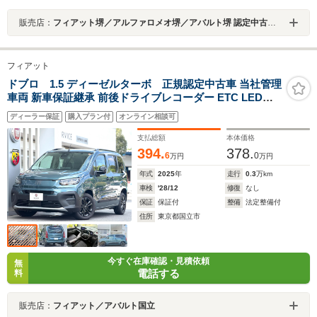
販売店：
フィアット堺／アルファロメオ堺／アバルト堺 認定中古車オートエキスパートセンター
フィアット
ドブロ 1.5 ディーゼルターボ 正規認定中古車 当社管理
車両 新車保証継承 前後ドライブレコーダー ETC LEDヘ
ッドライト ブラック16インチAW 両側スライドドア
ディーラー保証
購入プラン付
オンライン相談可
Apple Car Play/Android Auto対応 10インチタッチスクリ
ーン ステアリングヒーター
支払総額
本体価格
394.
378.
6
0
万円
万円
年式
2025
年
走行
0.3
万km
車検
'28/12
修復
なし
保証
保証付
整備
法定整備付
住所
東京都国立市
今すぐ在庫確認・見積依頼
無
電話する
料
販売店：
フィアット／アバルト国立