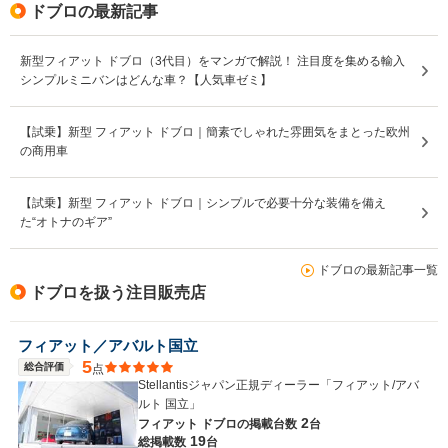
ドブロの最新記事
新型フィアット ドブロ（3代目）をマンガで解説！ 注目度を集める輸入
シンプルミニバンはどんな車？【人気車ゼミ】
【試乗】新型 フィアット ドブロ｜簡素でしゃれた雰囲気をまとった欧州
の商用車
【試乗】新型 フィアット ドブロ｜シンプルで必要十分な装備を備え
た“オトナのギア”
ドブロの最新記事一覧
ドブロを扱う注目販売店
フィアット／アバルト国立
5
総合評価
点
Stellantisジャパン正規ディーラー「フィアット/アバ
ルト 国立」
2
フィアット ドブロの
掲載台数
台
19
総掲載数
台