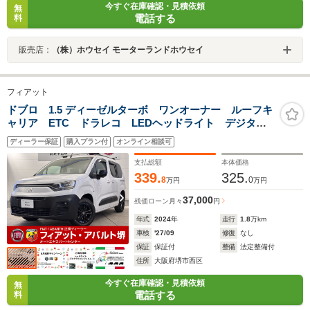
今すぐ在庫確認・見積依頼
無
電話する
料
販売店：
（株）ホウセイ モーターランドホウセイ
フィアット
ドブロ 1.5 ディーゼルターボ ワンオーナー ルーフキ
ャリア ETC ドラレコ LEDヘッドライト デジタル
インナーミラー 5人乗り ホワイトレタータイヤ
ディーラー保証
購入プラン付
オンライン相談可
支払総額
本体価格
339.
325.
8
0
万円
万円
37,000
残価ローン
月々
円
年式
2024
年
走行
1.8
万km
車検
'27/09
修復
なし
保証
保証付
整備
法定整備付
住所
大阪府堺市西区
今すぐ在庫確認・見積依頼
無
電話する
料