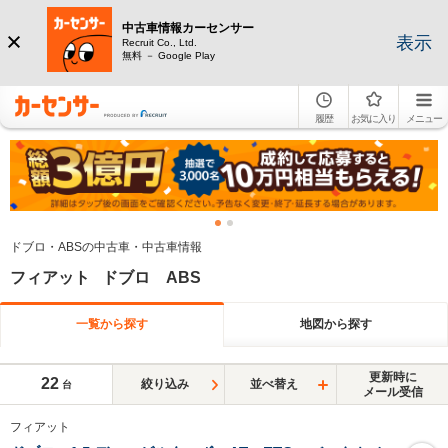
中古車情報カーセンサー
表示
Recruit Co., Ltd.
無料 － Google Play
履歴
お気に入り
メニュー
ドブロ・ABSの中古車・中古車情報
フィアット ドブロ ABS
一覧から探す
地図から探す
更新時に
22
絞り込み
並べ替え
台
メール受信
フィアット