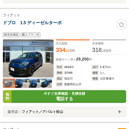
フィアット
ドブロ 1.5 ディーゼルターボ
販売店保証
購入プラン付
支払総額
本体価格
334.
318.
1
0
万円
万円
29,200
残価ローン
月々
円
年式
2024
年
走行
1.4
万km
車検
'27/05
修復
なし
保証
保証付
整備
法定整備付
住所
愛媛県松山市
今すぐ在庫確認・見積依頼
無
電話する
料
販売店：
フィアット／アバルト松山