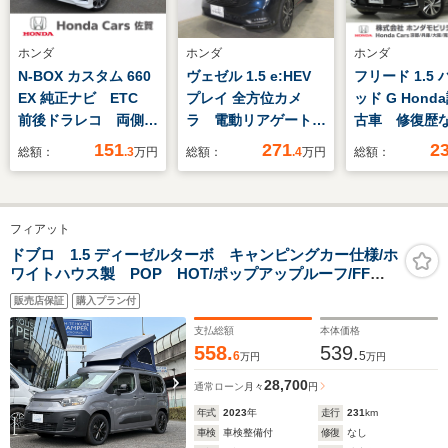
ホンダ
ホンダ
ホンダ
N-BOX カスタム 660
ヴェゼル 1.5 e:HEV
フリード 1.5
EX 純正ナビ ETC
プレイ 全方位カメ
ッド G Hond
前後ドラレコ 両側電
ラ 電動リアゲート
古車 修復
動スライドドア アル
純正アルミ 前後純正
Honda販売店
151
271
2
総額：
.3
万円
総額：
.4
万円
総額：
ミホイール
ドラレコ サンルー
証1年 ワンオ
フ パーキングセンサ
ー 禁煙車 9
ー クルーズコントロ
ナビ バック
フィアット
ール LEDヘッドライ
ETC アダプ
ト シートヒーター
ルーズコント
ドブロ 1.5 ディーゼルターボ キャンピングカー仕様/ホ
ワイトハウス製 POP HOT/ポップアップルーフ/FFヒ
カーテンエアバッグ
両側電動スラ
ーター/走行充電/サブバッテリー/DCソケット/室内LED照
電子パーキングブレー
ア スマート
販売店保証
購入プラン付
明/防水テント/外部電源&AC室内コンセント/フラットベ
キ ETC
ットキット
支払総額
本体価格
558.
539.
6
5
万円
万円
28,700
通常ローン
月々
円
年式
2023
年
走行
231
km
車検
車検整備付
修復
なし