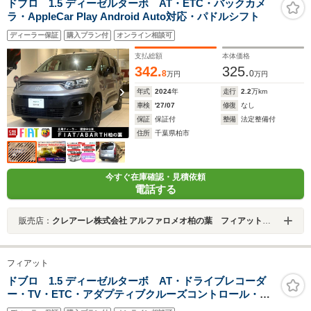
ドブロ 1.5 ディーゼルターボ AT・ETC・バックカメ
ラ・AppleCar Play Android Auto対応・パドルシフト
ディーラー保証
購入プラン付
オンライン相談可
支払総額
本体価格
342.
325.
8
0
万円
万円
年式
2024
年
走行
2.2
万km
車検
'27/07
修復
なし
保証
保証付
整備
法定整備付
住所
千葉県柏市
今すぐ在庫確認・見積依頼
電話する
販売店：
クレアーレ株式会社 アルファロメオ柏の葉 フィアット／アバルト柏の葉
フィアット
ドブロ 1.5 ディーゼルターボ AT・ドライブレコーダ
ー・TV・ETC・アダプティブクルーズコントロール・レ
ーンキーピングアシスト