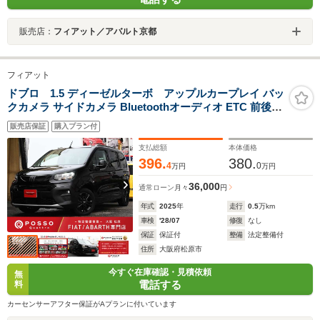
販売店：
フィアット／アバルト京都
フィアット
ドブロ 1.5 ディーゼルターボ アップルカープレイ バッ
クカメラ サイドカメラ Bluetoothオーディオ ETC 前後ド
ラレコ レーダークルーズ ブラインドスポットモニター コ
販売店保証
購入プラン付
ーナーセンサー スマートキー プッシュスタート 純正AW
LEDヘッド
支払総額
本体価格
396.
380.
4
0
万円
万円
36,000
通常ローン
月々
円
年式
2025
年
走行
0.5
万km
車検
'28/07
修復
なし
保証
保証付
整備
法定整備付
住所
大阪府松原市
今すぐ在庫確認・見積依頼
無
電話する
料
カーセンサーアフター保証がAプランに付いています