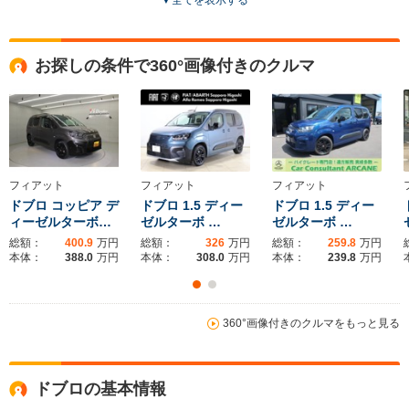
全高
全高
全高
1.85m～1.87m
1.86m～1.88m
1.83m
お探しの条件で360°画像付きのクルマ
全幅
全幅
全
サイズ
1.85m
1.85m
1.
全長
全長
(全長x全幅x全高)
4.77m
4.4m～4.41m
4.4m
フィアット
フィアット
フィアット
ドブロ コッピア デ
ドブロ 1.5 ディー
ドブロ 1.5 ディー
ィーゼルターボ…
ゼルターボ …
ゼルターボ …
ホイールベース
ホイールベース
ホイー
-m
-m
総額：
400.9
万円
総額：
326
万円
総額：
259.8
万円
本体：
388.0
万円
本体：
308.0
万円
本体：
239.8
万円
18.1～18.2km/L
18.0～18.
└市街地:14.5～
└市街地:1
18.1km/L
15.7km/L
14.6km/L
360°画像付きのクルマをもっと見る
WLTCモード
└市街地:14.5km/L
└郊外:17.8～
└郊外:17.
燃費
└郊外:18.2km/L
18.2km/L
18.2km/L
└高速道路:20.2km/L
└高速道路:19.8～
└高速道路:
ドブロの基本情報
20.2km/L
20.2km/L