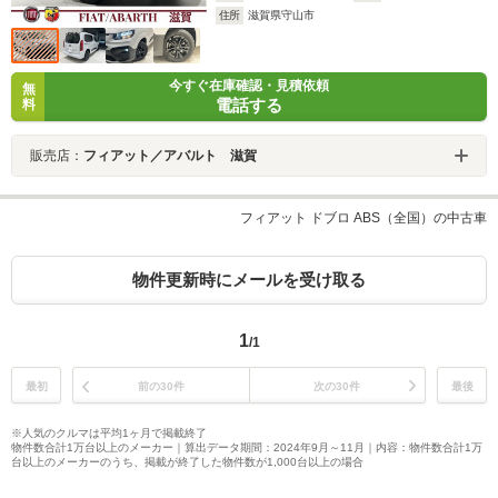
住所
滋賀県守山市
今すぐ在庫確認・見積依頼
無
電話する
料
販売店：
フィアット／アバルト 滋賀
フィアット ドブロ ABS（全国）の中古車
物件更新時にメールを受け取る
1
/1
最初
前の30件
次の30件
最後
※人気のクルマは平均1ヶ月で掲載終了
物件数合計1万台以上のメーカー｜算出データ期間：2024年9月～11月｜内容：物件数合計1万
台以上のメーカーのうち、掲載が終了した物件数が1,000台以上の場合