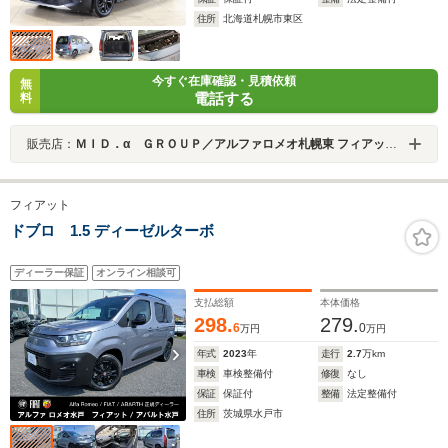
住所
北海道札幌市東区
今すぐ在庫確認・見積依頼
無
電話する
料
販売店：
ＭＩＤ．α ＧＲＯＵＰ／アルファロメオ札幌東 フィアット／アバルト札幌東／株式会社ＭＩＤ ＡＬＦＡ
フィアット
ドブロ 1.5 ディーゼルターボ
ディーラー保証
オンライン相談可
支払総額
本体価格
298.
279.
6
0
万円
万円
年式
2023
年
走行
2.7
万km
車検
車検整備付
修復
なし
保証
保証付
整備
法定整備付
住所
茨城県水戸市