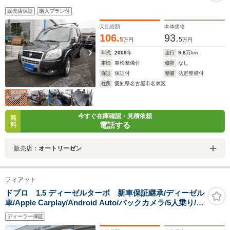
販売店保証
購入プラン付
支払総額
本体価格
106.
93.
5
5
万円
万円
年式
2009
年
走行
9.8
万km
車検
車検整備付
修復
なし
保証
保証付
整備
法定整備付
住所
愛知県名古屋市名東区
今すぐ在庫確認・見積依頼
無
電話する
料
販売店：
オートリーゼン
フィアット
ドブロ 1.5 ディーゼルターボ 新車保証継承/ディーゼル
車/Apple Carplay/Android Auto/バックカメラ/5人乗り/マ
イナーチェンジ前/ETC/前後ドライブレコーダー
ディーラー保証