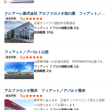
クレアーレ株式会社 アルファロメオ柏の葉 フィアット／アバルト柏の葉
5
総合評価
点
正規ディーラー認定中古取扱店
2
フィアット ドブロの
掲載台数
台
19
総掲載数
台
フィアット／アバルト山形
5
総合評価
点
山形県内唯一の正規代理店 FIAT/ABARTH山形です。
1
フィアット ドブロの
掲載台数
台
2
総掲載数
台
アルファロメオ熊本 フィアット／アバルト熊本
5
総合評価
点
熊本市にあります、正規ディーラーとして安心と信頼
への誇りをもってお届けします。
1
フィアット ドブロの
掲載台数
台