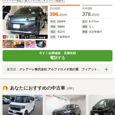
ディーラー保証
購入プラン付
オンライン相談可
支払総額
本体価格
396.
378.
4
0
万円
万円
年式
2025
年
走行
0.7
万km
車検
'28/03
修復
なし
保証
保証付
整備
法定整備付
住所
千葉県柏市
今すぐ在庫確認・見積依頼
電話する
販売店：
クレアーレ株式会社 アルファロメオ柏の葉 フィアット／アバルト柏の葉
あなたにおすすめの中古車
［PR］