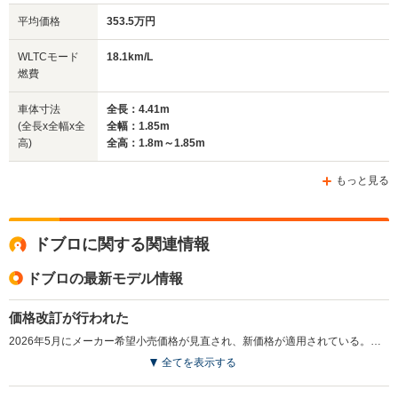
排気量
1498cc
1498cc
1498cc
平均価格
353.5万円
駆動方式
FF
FF
FF
WLTCモード
18.1km/L
燃費
車体寸法
全長：4.41m
(全長x全幅x全
全幅：1.85m
高)
全高：1.8m～1.85m
もっと見る
ドブロに関する関連情報
ドブロの最新モデル情報
価格改訂が行われた
2026年5月にメーカー希望小売価格が見直され、新価格が適用されている。（2026.5）
全てを表示する