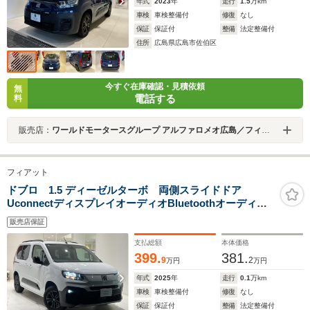
年式
2023
年
走行
1.5
万km
車検
車検整備付
修復
なし
保証
保証付
整備
法定整備付
住所
広島県広島市佐伯区
今すぐ在庫確認・見積依頼
無
電話する
料
販売店：
ワールドモータースグループ アルファロメオ広島／フィアット・アバルト広島／ジープ広島西
フィアット
ドブロ 1.5 ディーゼルターボ 両側スライドドア
UconnectディスプレイオーディオBluetoothオーディオ
ADAS運転支援システムアダプティブクルーズコントロー
販売店保証
ルレーンキープ衝突軽減ブレーキエコレザーシートハン
ドルヒーター
支払総額
本体価格
399.
381.
9
2
万円
万円
年式
2025
年
走行
0.1
万km
車検
車検整備付
修復
なし
保証
保証付
整備
法定整備付