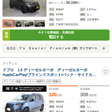
30,100
通常ローン
月々
円
年式
2024
年
走行
1.3
万km
車検
'27/05
修復
なし
保証
保証付
整備
法定整備付
住所
千葉県千葉市稲毛区
今すぐ在庫確認・見積依頼
無
電話する
料
販売店：
Ｙ’ｓ Ｄｅａｌｅｒ Ｐｒｅｍｉｕｍ（株）サトウオート
フィアット
ドブロ 1.5 ディーゼルターボ ディーゼルターボ
AppleCarPlay/ブラインドスポット/バック・サイドカメ
ラ/レーダークルーズ/クリアランスソナー/パドルシフト/
ディーラー保証
オンライン相談可
360°画像付
インテリジェントハイビーム/ステアリングリモコン/純正
アルミ/ (ヴォラーレブルー)
支払総額
本体価格
326
308.
0
万円
万円
年式
2024
年
走行
0.8
万km
車検
'27/12
修復
なし
保証
保証付
整備
法定整備付