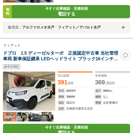
今すぐ在庫確認・見積依頼
無
電話する
料
販売店：
アルファロメオ水戸 フィアット／アバルト水戸
フィアット
ドブロ 1.5 ディーゼルターボ 正規認定中古車 当社管理
車両 新車保証継承 LEDヘッドライト ブラック16インチア
ルミホイール 両側スライドドア Apple Car Play/Android
販売店保証
Auto対応 ステアリングヒーター ACC LPA BSM
支払総額
本体価格
391
369.
0
万円
万円
年式
2025
年
走行
300
km
車検
'28/09
修復
なし
保証
保証付
整備
法定整備付
住所
京都府京都市左京区
今すぐ在庫確認・見積依頼
電話する