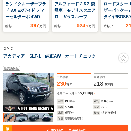
ランドクルーザープラ
アルファード 2.5 Z 禁
ロードスター 1.
ド 3.0 EXワイド ディ
煙車 モデリスタエア
ザーパッケージ
ーゼルターボ 4WD 全
ロ ガラスルーフ 後
タイヤ/BOSE/
塗装アーバンカーキ
席モニター 両側電動
ナビ/シートヒ
397
624
2
総額：
万円
総額：
.9
万円
総額：
ナローボディ換装 ク
ドア 純正14型ディ
車線逸脱防止
リスタルコーナー
スプレイオーディオ
テム/シート 
LEDテール メッキミ
全周囲カメラ デジタ
ー/ヘッドラン
ＧＭＣ
ラーカバー サンルー
ルミラー セーフティ
LED/ETC/EB
フ サスペンションシ
センス 電動リアゲー
横滑り防止装置
アカディア SLT-1 純正AW オートチェック
ート ディスプレイオ
ト シートベンチレー
クモニター/フ
ーディオ タイベル交
ション ETC
TV
販売店保証
換済み 本州仕入 ス
支払総額
本体価格
モークフィルム施工
230
218.
0
万円
万円
35,800
通常ローン
月々
円
年式
2008
年
走行
2.6
万km
車検
'27/06
修復
なし
保証
保証付
整備
法定整備付
住所
福岡県糟屋郡
無