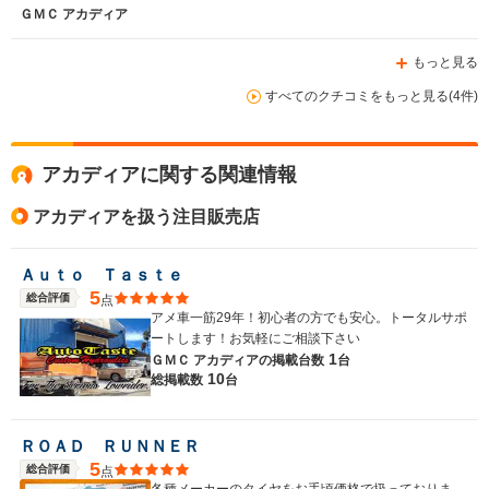
ＧＭＣ アカディア
もっと見る
すべてのクチコミをもっと見る(4件)
アカディアに関する関連情報
アカディアを扱う注目販売店
Ａｕｔｏ Ｔａｓｔｅ
5
総合評価
点
アメ車一筋29年！初心者の方でも安心。トータルサポ
ートします！お気軽にご相談下さい
1
ＧＭＣ アカディアの
掲載台数
台
10
総掲載数
台
ＲＯＡＤ ＲＵＮＮＥＲ
5
総合評価
点