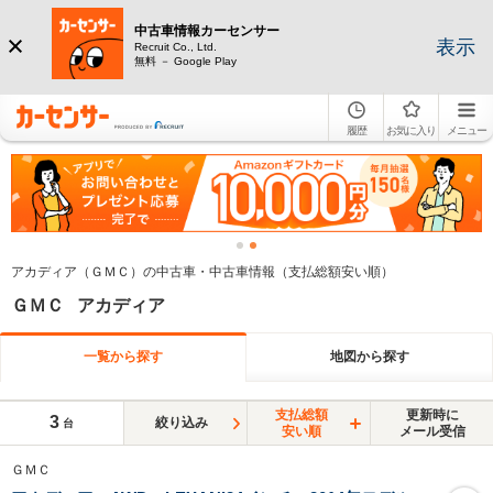
中古車情報カーセンサー
表示
Recruit Co., Ltd.
無料 － Google Play
履歴
お気に入り
メニュー
アカディア（ＧＭＣ）の中古車・中古車情報（支払総額安い順）
ＧＭＣ アカディア
一覧から探す
地図から探す
支払総額
更新時に
3
絞り込み
台
安い順
メール受信
ＧＭＣ