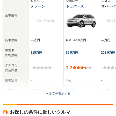
ＧＭＣ
シボレー
ＧＭＣ
テレーン
トラバース
サバーバ
基本情報
新車価格
‐‐‐万円
498～610万円
‐‐‐万円
中古車
315万円
96.5万円
202.9万円
平均価格
クチコミ
-
3.7
-
総合評価
乗車定員
-
8人
-
ドア数
5ドア
5ドア
5ドア
▼
全てを表示する
全高
全高
-m
1.79m～1.84m
-
お探しの条件に近しいクルマ