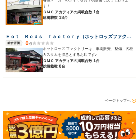
各種メーカーのタイヤをお手頃価格で扱っておりま
す！
1
ＧＭＣ アカディアの
掲載台数
台
18
総掲載数
台
Ｈｏｔ Ｒｏｄｓ ｆａｃｔｏｒｙ（ホットロッズファクトリー）
0
総合評価
点
ホットロッズ ファクトリーは、車両販売、整備、各種
カスタムを得意とするお店です♪
1
ＧＭＣ アカディアの
掲載台数
台
8
総掲載数
台
ページトップへ