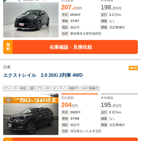
支払総額
本体価格
207.
198.
4
0
万円
万円
年式
2018
年
走行
3.1
万km
車検
'27/07
修復
なし
保証
保証付
整備
法定整備付
住所
愛知県名古屋市熱田区
無
在庫確認・見積依頼
料
日産
NEW
エクストレイル 2.0 20Xi 2列車 4WD
ディーラー保証
購入プラン付
オンライン相談可
360°画像付
支払総額
本体価格
204
195.
0
万円
万円
年式
2020
年
走行
2.3
万km
車検
'27/08
修復
なし
保証
保証付
整備
法定整備付
住所
埼玉県さいたま市北区