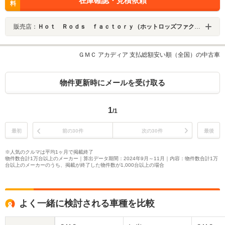
在庫確認・見積依頼
料
販売店：
Ｈｏｔ Ｒｏｄｓ ｆａｃｔｏｒｙ（ホットロッズファクトリー）
ＧＭＣ アカディア 支払総額安い順（全国）の中古車
物件更新時にメールを受け取る
1
/1
最初
前の30件
次の30件
最後
※人気のクルマは平均1ヶ月で掲載終了
物件数合計1万台以上のメーカー｜算出データ期間：2024年9月～11月｜内容：物件数合計1万
台以上のメーカーのうち、掲載が終了した物件数が1,000台以上の場合
よく一緒に検討される車種を比較