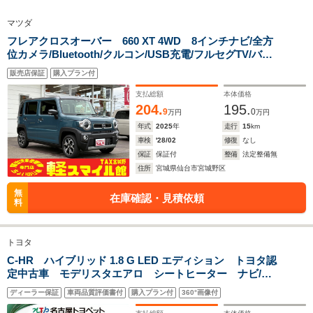
マツダ
全幅
全幅
サイズ
フレアクロスオーバー 660 XT 4WD 8インチナビ/全方
-m
1.99m
-
全長
全長
(全長x全幅x全高)
位カメラ/Bluetooth/クルコン/USB充電/フルセグTV/バッ
-m
5.21m
クカメラ/ラジオ/ステリモ/運転席・助手席シートヒータ
販売店保証
購入プラン付
ー/LED/オートライト/オートハイビーム/衝突被害軽減ブ
レーキ
支払総額
本体価格
204.
195.
9
0
ホイールベース
ホイールベース
ホイー
万円
万円
-m
-m
年式
2025
年
走行
15
km
車検
'28/02
修復
なし
保証
保証付
整備
法定整備無
住所
宮城県仙台市宮城野区
WLTCモード
無
-
-
-
在庫確認・見積依頼
燃費
料
トヨタ
C-HR ハイブリッド 1.8 G LED エディション トヨタ認
排気量
2400～3600cc
3564cc
5700～74
定中古車 モデリスタエアロ シートヒーター ナビ/バ
ックカメラ
駆動方式
FF、4WD
FF、4WD
FR、4WD
ディーラー保証
車両品質評価書付
購入プラン付
360°画像付