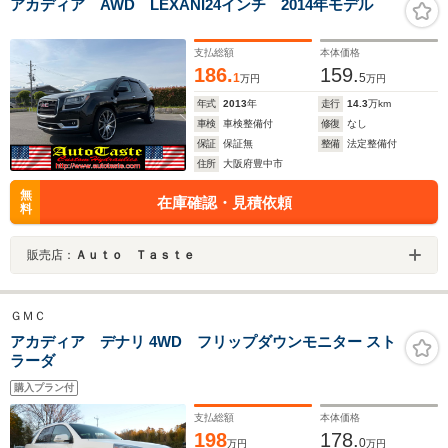
アカディア AWD LEXANI24インチ 2014年モデル
支払総額
本体価格
186.
159.
1
5
万円
万円
年式
2013
年
走行
14.3
万km
車検
車検整備付
修復
なし
保証
保証無
整備
法定整備付
住所
大阪府豊中市
無
在庫確認・見積依頼
料
販売店：
Ａｕｔｏ Ｔａｓｔｅ
ＧＭＣ
アカディア デナリ 4WD フリップダウンモニター スト
ラーダ
購入プラン付
支払総額
本体価格
198
178.
0
万円
万円