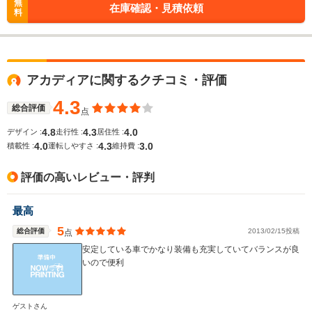
無
在庫確認・見積依頼
料
アカディアに関するクチコミ・評価
4.3
総合評価
点
4.8
4.3
4.0
デザイン :
走行性 :
居住性 :
4.0
4.3
3.0
積載性 :
運転しやすさ :
維持費 :
評価の高いレビュー・評判
最高
5
総合評価
2013/02/15投稿
点
安定している車でかなり装備も充実していてバランスが良
いので便利
ゲストさん