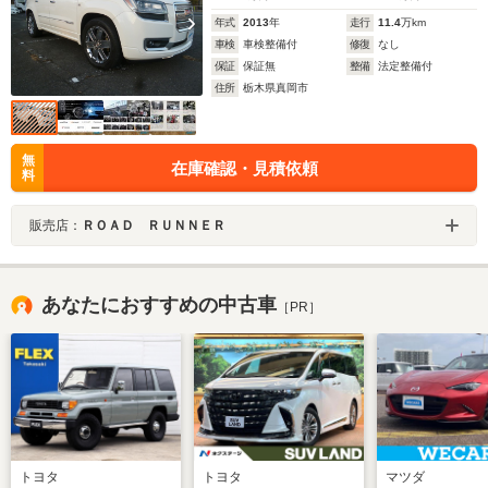
年式
2013
年
走行
11.4
万km
車検
車検整備付
修復
なし
保証
保証無
整備
法定整備付
住所
栃木県真岡市
無
在庫確認・見積依頼
料
販売店：
ＲＯＡＤ ＲＵＮＮＥＲ
あなたにおすすめの中古車
［PR］
トヨタ
トヨタ
マツダ