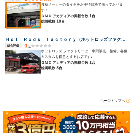
各種メーカーのタイヤをお手頃価格で扱っておりま
す！
1
ＧＭＣ アカディアの
掲載台数
台
18
総掲載数
台
Ｈｏｔ Ｒｏｄｓ ｆａｃｔｏｒｙ（ホットロッズファクトリー）
0
総合評価
点
ホットロッズ ファクトリーは、車両販売、整備、各種
カスタムを得意とするお店です♪
1
ＧＭＣ アカディアの
掲載台数
台
8
総掲載数
台
ページトップへ