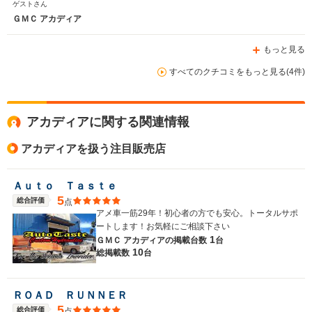
ゲストさん
ＧＭＣ アカディア
もっと見る
排気量
2400～3600cc
3564cc
5700～74
すべてのクチコミをもっと見る(4件)
駆動方式
FF、4WD
FF、4WD
FR、4WD
アカディアに関する関連情報
アカディアを扱う注目販売店
Ａｕｔｏ Ｔａｓｔｅ
5
総合評価
点
アメ車一筋29年！初心者の方でも安心。トータルサポ
ートします！お気軽にご相談下さい
1
ＧＭＣ アカディアの
掲載台数
台
10
総掲載数
台
ＲＯＡＤ ＲＵＮＮＥＲ
5
総合評価
点