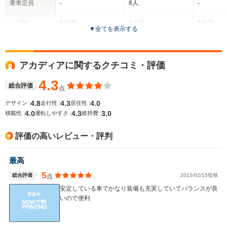
乗車定員
-
8人
-
ドア数
5ドア
5ドア
5ドア
▼
全てを表示する
全高
全高
-m
1.79m～1.84m
-
アカディアに関するクチコミ・評価
4.3
総合評価
点
全幅
全幅
サイズ
-m
1.99m
-
4.8
4.3
4.0
デザイン :
走行性 :
居住性 :
全長
全長
(全長x全幅x全高)
4.0
4.3
3.0
積載性 :
運転しやすさ :
維持費 :
-m
5.21m
評価の高いレビュー・評判
ホイールベース
ホイールベース
ホイー
最高
-m
-m
5
総合評価
2013/02/15投稿
点
安定している車でかなり装備も充実していてバランスが良
いので便利
WLTCモード
-
-
-
燃費