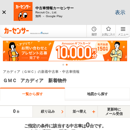
中古車情報カーセンサー
表示
Recruit Co., Ltd.
無料 － Google Play
履歴
お気に入り
メニュー
アカディア（ＧＭＣ）の新着中古車・中古車情報
ＧＭＣ アカディア 新着物件
一覧から探す
地図から探す
更新時に
0
絞り込み
並べ替え
台
メール受信
0
ご指定の条件に該当する中古車は
台です。