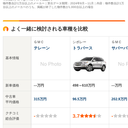
物件数合計1万台以上のメーカー｜算出データ期間：2024年9月～11月｜内容：物件数合計1万
台以上のメーカーのうち、掲載が終了した物件数が1,000台以上の場合
よく一緒に検討される車種を比較
ＧＭＣ
シボレー
ＧＭＣ
テレーン
トラバース
サバーバ
基本情報
新車価格
‐‐‐万円
498～610万円
‐‐‐万円
中古車
315万円
96.5万円
202.9万円
平均価格
クチコミ
-
3.7
-
総合評価