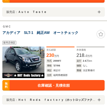
販売店：
Ａｕｔｏ Ｔａｓｔｅ
ＧＭＣ
アカディア SLT-1 純正AW オートチェック
販売店保証
支払総額
本体価格
230
218.
0
万円
万円
年式
2008
年
走行
2.6
万km
車検
'27/06
修復
なし
保証
保証付
整備
法定整備付
住所
福岡県糟屋郡
無
在庫確認・見積依頼
料
販売店：
Ｈｏｔ Ｒｏｄｓ ｆａｃｔｏｒｙ（ホットロッズファクトリー）