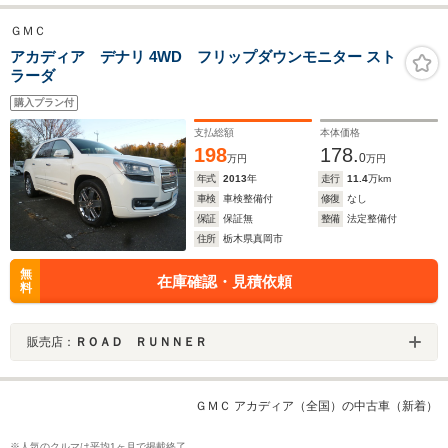
ＧＭＣ
アカディア デナリ 4WD フリップダウンモニター スト
ラーダ
購入プラン付
支払総額
本体価格
198
178.
0
万円
万円
年式
2013
年
走行
11.4
万km
車検
車検整備付
修復
なし
保証
保証無
整備
法定整備付
住所
栃木県真岡市
無
在庫確認・見積依頼
料
販売店：
ＲＯＡＤ ＲＵＮＮＥＲ
ＧＭＣ アカディア（全国）の中古車（新着）
※人気のクルマは平均1ヶ月で掲載終了