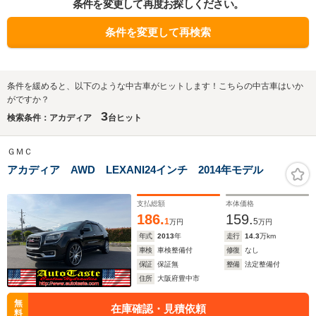
条件を変更して再度お探しください。
条件を変更して再検索
条件を緩めると、以下のような中古車がヒットします！こちらの中古車はいか
がですか？
3
検索条件：アカディア
台ヒット
ＧＭＣ
アカディア AWD LEXANI24インチ 2014年モデル
支払総額
本体価格
186.
159.
1
5
万円
万円
年式
2013
年
走行
14.3
万km
車検
車検整備付
修復
なし
保証
保証無
整備
法定整備付
住所
大阪府豊中市
無
在庫確認・見積依頼
料