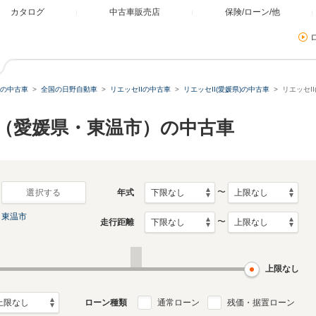
カタログ
中古車販売店
保険/ローン/他
の中古車
全国の日野自動車
リエッセIIの中古車
リエッセII(愛媛県)の中古車
リエッセI
I（愛媛県・東温市）の中古車
〜
年式
選択する
東温市
〜
走行距離
上限なし
ローン種類
通常ローン
残価・据置ローン