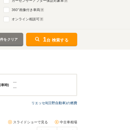
カーセンサーアフター保証対象車
360
°画像付き車両
オンライン相談可
1
条件をクリア
台 検索する
---
新車時)
---
リエッセII(日野自動車)の燃費
スライドショーで見る
中古車相場