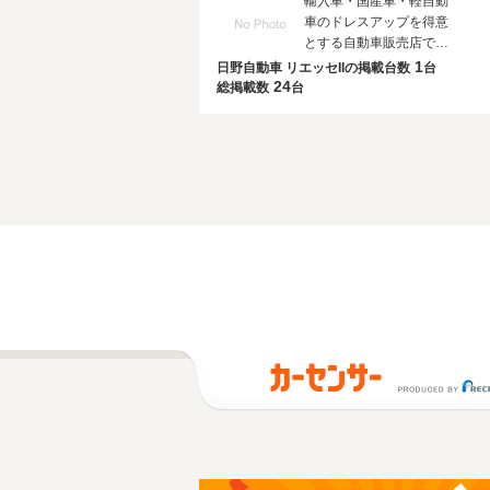
輸入車・国産車・軽自動
車のドレスアップを得意
とする自動車販売店で
す。
1
日野自動車 リエッセIIの
掲載台数
台
24
総掲載数
台