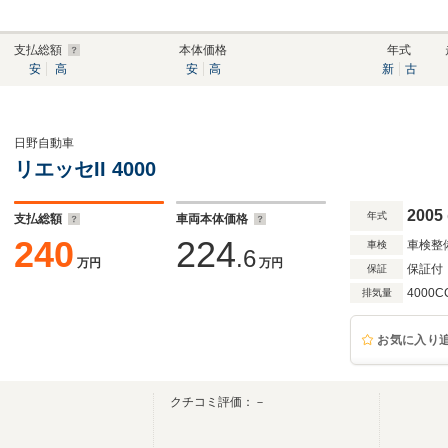
支払総額
本体価格
年式
安
高
安
高
新
古
日野自動車
リエッセII 4000
2005
年式
支払総額
車両本体価格
240
224
車検整
車検
.6
万円
万円
保証付
保証
4000C
排気量
お気に入り
クチコミ評価：－