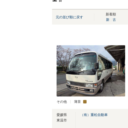
台
新着順
元の並び順に戻す
新
古
その他
薄茶
愛媛県
（有）重松自動車
東温市