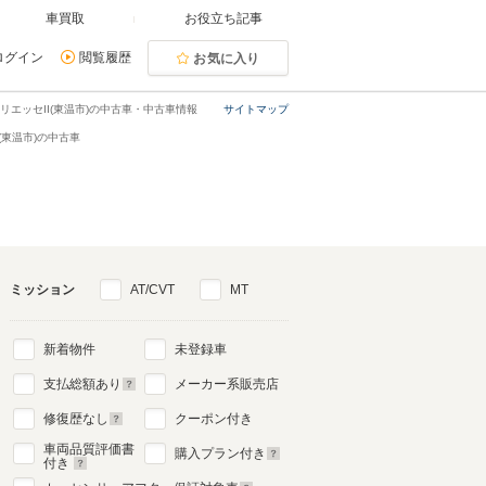
車買取
お役立ち記事
ログイン
閲覧履歴
お気に入り
リエッセII(東温市)の中古車・中古車情報
サイトマップ
I(東温市)の中古車
ミッション
AT/CVT
MT
新着物件
未登録車
支払総額あり
メーカー系販売店
修復歴なし
クーポン付き
車両品質評価書
購入プラン付き
付き