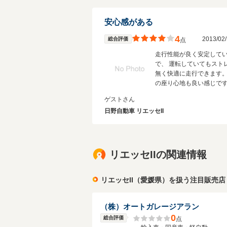
安心感がある
4
2013/0
総合評価
点
走行性能が良く安定して
で、 運転していてもスト
無く快適に走行できます。
の座り心地も良い感じで
ゲストさん
日野自動車 リエッセII
リエッセIIの関連情報
リエッセII（愛媛県）を扱う注目販売店
（株）オートガレージアラン
0
総合評価
点