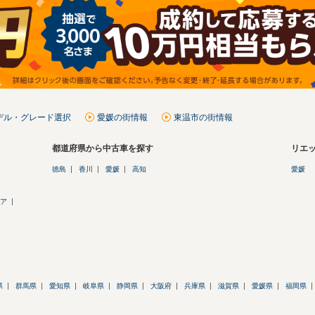
モデル・グレード選択
愛媛の街情報
東温市の街情報
都道府県から中古車を探す
リエッ
徳島
香川
愛媛
高知
愛媛
ア
県
群馬県
愛知県
岐阜県
静岡県
大阪府
兵庫県
滋賀県
愛媛県
福岡県