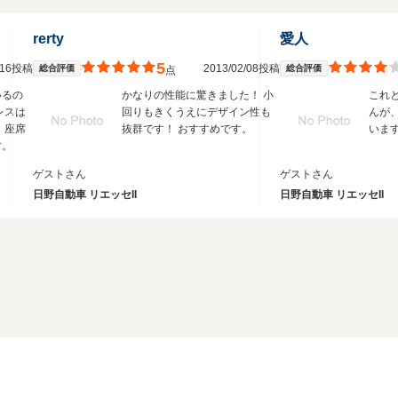
rerty
愛人
5
2/16投稿
2013/02/08投稿
総合評価
総合評価
点
いるの
かなりの性能に驚きました！ 小
これ
レスは
回りもきくうえにデザイン性も
んが
 座席
抜群です！ おすすめです。
いま
す。
ゲストさん
ゲストさん
日野自動車 リエッセII
日野自動車 リエッセII