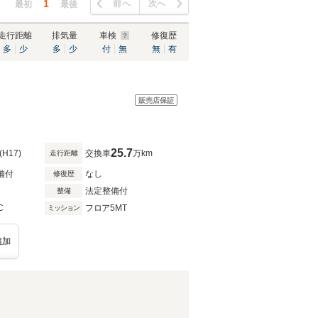
1
前へ
次へ
最初
最後
走行距離
排気量
車検
修復歴
多
少
多
少
付
無
無
有
販売店保証
25.7
(H17)
交換車
万km
走行距離
備付
なし
修復歴
法定整備付
整備
C
フロア5MT
ミッション
追加