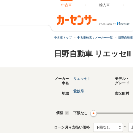
中古車
輸入車
中古車トップ
中古車検索：メーカー一覧
日野自動車
日野自動車 リエッセI
メーカー
リエッセII
モデル・
車名
グレード
愛媛県
地域
市区町村
価格
下限なし
〜
ローン月々支払い価格