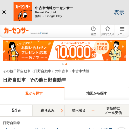
中古車情報カーセンサー
表示
Recruit Co., Ltd.
無料 － Google Play
履歴
お気に入り
メニュー
その他日野自動車（日野自動車）の中古車・中古車情報
日野自動車 その他日野自動車
一覧から探す
地図から探す
更新時に
54
絞り込み
並べ替え
台
メール受信
日野自動車