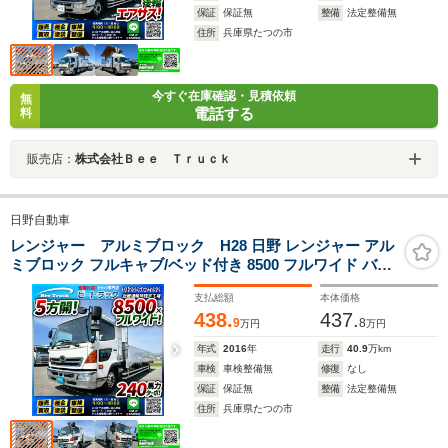
保証
保証無
整備
法定整備無
住所
兵庫県たつの市
今すぐ在庫確認・見積依頼
無
電話する
料
販売店：
株式会社Ｂｅｅ Ｔｒｕｃｋ
日野自動車
レンジャー アルミブロック H28 日野 レンジャー アル
ミブロック フルキャブ/ベッド付き 8500 フルワイド バケ
ロング リーフサスペンション 5方開 6速マニュアル MT 4t
支払総額
本体価格
8t 中型 平ボディ 2314
438.
437.
9
8
万円
万円
年式
2016
年
走行
40.9
万km
車検
車検整備無
修復
なし
保証
保証無
整備
法定整備無
住所
兵庫県たつの市