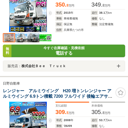
350.
349.
9
8
万円
万円
年式
2015
年
走行
38.1
万km
車検
車検整備無
修復
なし
保証
保証無
整備
法定整備無
住所
兵庫県たつの市
今すぐ在庫確認・見積依頼
無
電話する
料
販売店：
株式会社Ｂｅｅ Ｔｒｕｃｋ
日野自動車
レンジャー アルミウイング H20 増トンレンジャー ア
ルミウイング 6.9トン積載 7200 フルワイド 後輪エアサス
6速マニュアル MT 7t 8t 14t 中型 大型 バン 箱車 2339
支払総額
本体価格
309.
305.
5
8
万円
万円
年式
2008
年
走行
53.7
万km
車検
'26/09
修復
なし