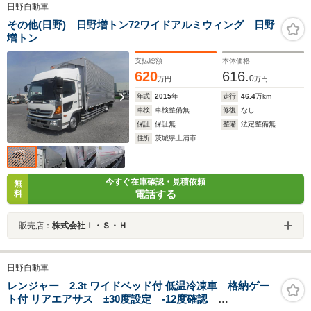
日野自動車
その他(日野) 日野増トン72ワイドアルミウィング 日野
増トン
支払総額
本体価格
620
616.
0
万円
万円
年式
2015
年
走行
46.4
万km
車検
車検整備無
修復
なし
保証
保証無
整備
法定整備無
住所
茨城県土浦市
今すぐ在庫確認・見積依頼
無
電話する
料
販売店：
株式会社Ｉ・Ｓ・Ｈ
日野自動車
レンジャー 2.3t ワイドベッド付 低温冷凍車 格納ゲー
ト付 リアエアサス ±30度設定 -12度確認