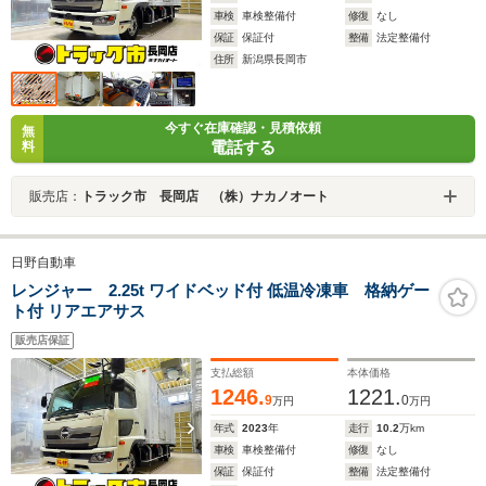
車検
車検整備付
修復
なし
保証
保証付
整備
法定整備付
住所
新潟県長岡市
今すぐ在庫確認・見積依頼
無
電話する
料
販売店：
トラック市 長岡店 （株）ナカノオート
日野自動車
レンジャー 2.25t ワイドベッド付 低温冷凍車 格納ゲー
ト付 リアエアサス
販売店保証
支払総額
本体価格
1246.
1221.
9
0
万円
万円
年式
2023
年
走行
10.2
万km
車検
車検整備付
修復
なし
保証
保証付
整備
法定整備付