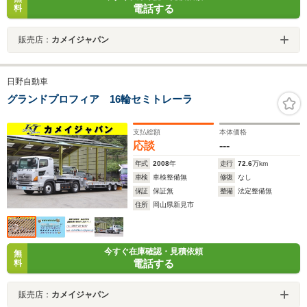
電話する
料
販売店：
カメイジャパン
日野自動車
グランドプロフィア 16輪セミトレーラ
支払総額
本体価格
応談
---
年式
2008
年
走行
72.6
万km
車検
車検整備無
修復
なし
保証
保証無
整備
法定整備無
住所
岡山県新見市
今すぐ在庫確認・見積依頼
無
電話する
料
販売店：
カメイジャパン