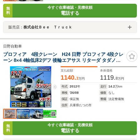
今すぐ在庫確認・見積依頼
無
電話する
料
販売店：
株式会社Ｂｅｅ Ｔｒｕｃｋ
日野自動車
プロフィア 4段クレーン H24 日野 プロフィア 4段クレ
ーン 8×4 4軸低床2デフ 後輪エアサス リターダ タダノ
TADANO 2.93t ラジコン フックイン 7速マニュアル MT
支払総額
本体価格
10t 25t 大型 ユニック車 カーゴクレーン 2251
1140.
1119.
3
8
万円
万円
年式
2012
年
走行
14.2
万km
車検
'26/08
修復
なし
保証
保証無
整備
法定整備無
住所
兵庫県たつの市
今すぐ在庫確認・見積依頼
無
電話する
料