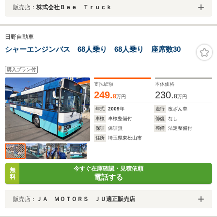
販売店：
株式会社Ｂｅｅ Ｔｒｕｃｋ
日野自動車
シャーエンジンバス 68人乗り 68人乗り 座席数30
購入プラン付
支払総額
本体価格
249.
230.
8
8
万円
万円
年式
2009
年
走行
改ざん車
車検
車検整備付
修復
なし
保証
保証無
整備
法定整備付
住所
埼玉県東松山市
今すぐ在庫確認・見積依頼
無
電話する
料
販売店：
ＪＡ ＭＯＴＯＲＳ ＪＵ適正販売店