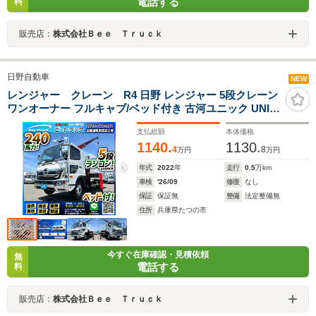
電話する
料
販売店：
株式会社Ｂｅｅ Ｔｒｕｃｋ
日野自動車
NEW
レンジャー クレーン R4 日野 レンジャー 5段クレーン
ワンオーナー フルキャブ/ベッド付き 古河ユニック UNIC
ラジコン フックイン 角足アウトリガー 6速MT マニュア
支払総額
本体価格
ル 4t 8t 中型 2368
1140.
1130.
4
8
万円
万円
年式
2022
年
走行
0.5
万km
車検
'26/09
修復
なし
保証
保証無
整備
法定整備無
住所
兵庫県たつの市
今すぐ在庫確認・見積依頼
無
電話する
料
販売店：
株式会社Ｂｅｅ Ｔｒｕｃｋ