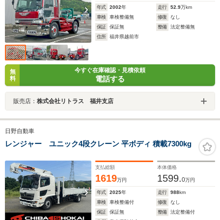
年式
2002
年
走行
52.9
万km
車検
車検整備無
修復
なし
保証
保証無
整備
法定整備無
住所
福井県越前市
今すぐ在庫確認・見積依頼
無
電話する
料
販売店：
株式会社リトラス 福井支店
日野自動車
レンジャー ユニック4段クレーン 平ボディ 積載7300kg
支払総額
本体価格
1619
1599.
0
万円
万円
年式
2025
年
走行
988
km
車検
車検整備付
修復
なし
保証
保証無
整備
法定整備付