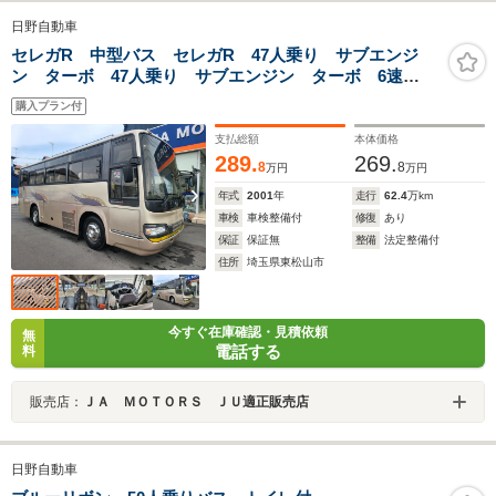
日野自動車
セレガR 中型バス セレガR 47人乗り サブエンジ
ン ターボ 47人乗り サブエンジン ターボ 6速
MT 自動ドア エアサス Bカメラ 法定整備 車検1年
購入プラン付
支払総額
本体価格
289.
269.
8
8
万円
万円
年式
2001
年
走行
62.4
万km
車検
車検整備付
修復
あり
保証
保証無
整備
法定整備付
住所
埼玉県東松山市
今すぐ在庫確認・見積依頼
無
電話する
料
販売店：
ＪＡ ＭＯＴＯＲＳ ＪＵ適正販売店
日野自動車