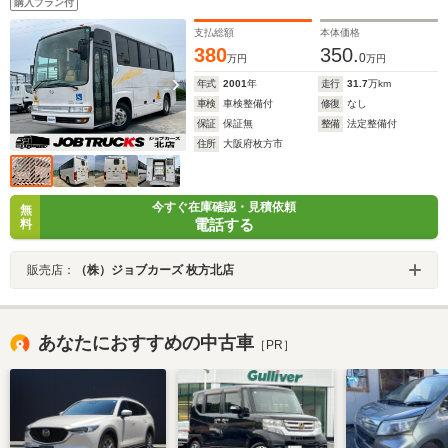
購入プラン付
支払総額
本体価格
380
350.
0
万円
万円
年式
2001
年
走行
31.7
万km
車検
車検整備付
修復
なし
保証
保証無
整備
法定整備付
住所
大阪府枚方市
今すぐ在庫確認・見積依頼
無
電話する
料
販売店：
（株）ジョブカーズ 枚方北店
あなたにおすすめの中古車
［PR］