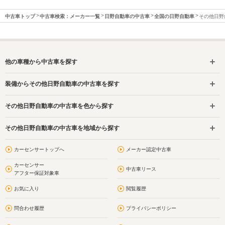
中古車トップ
中古車検索：メーカー一覧
日野自動車の中古車
全国の日野自動車
その他日野
他の車種から中古車を探す
装備からその他日野自動車の中古車を探す
その他日野自動車の中古車を色から探す
その他日野自動車の中古車を地域から探す
カーセンサートップへ
メーカー認定中古車
カーセンサー
中古車リース
アフター保証対象車
お気に入り
閲覧履歴
問合わせ履歴
プライバシーポリシー