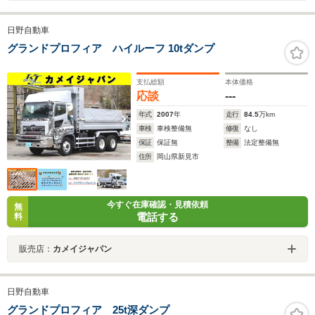
日野自動車
グランドプロフィア ハイルーフ 10tダンプ
支払総額
本体価格
応談
---
年式
2007
年
走行
84.5
万km
車検
車検整備無
修復
なし
保証
保証無
整備
法定整備無
住所
岡山県新見市
今すぐ在庫確認・見積依頼
無
電話する
料
販売店：
カメイジャパン
日野自動車
グランドプロフィア 25t深ダンプ