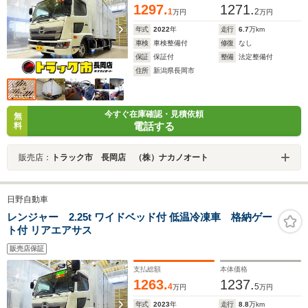
1297.
1271.
1
2
万円
万円
年式
2022
年
走行
6.7
万km
車検
車検整備付
修復
なし
保証
保証付
整備
法定整備付
住所
新潟県長岡市
今すぐ在庫確認・見積依頼
無
電話する
料
販売店：
トラック市 長岡店 （株）ナカノオート
日野自動車
レンジャー 2.25t ワイドベッド付 低温冷凍車 格納ゲー
ト付 リアエアサス
販売店保証
支払総額
本体価格
1263.
1237.
4
5
万円
万円
年式
2023
年
走行
8.8
万km