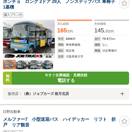
ポンチョ ロング 2ドア 29人 ノンステップバス 車椅子
1基積
購入プラン付
支払総額
本体価格
165
145.
0
万円
万円
年式
2006
年
走行
79.9
万km
車検
車検整備無
修復
なし
保証
保証無
整備
法定整備付
住所
大阪府枚方市
今すぐ在庫確認・見積依頼
無
電話する
料
販売店：
（株）ジョブカーズ 枚方北店
日野自動車
メルファー7 小型送迎バス ハイデッカー リフト 折
戸 リア観音