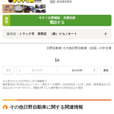
住所
新潟県長岡市
今すぐ在庫確認・見積依頼
無
電話する
料
販売店：
トラック市 長岡店 （株）ナカノオート
日野自動車 その他日野自動車（全国）の中古車
1
/2
最初
前の30件
次の30件
最後
※人気のクルマは平均1ヶ月で掲載終了
物件数合計1万台以上のメーカー｜算出データ期間：2024年9月～11月｜内容：物件数合計1万
台以上のメーカーのうち、掲載が終了した物件数が1,000台以上の場合
その他日野自動車に関する関連情報