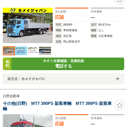
支払総額
本体価格
応談
---
年式
2019
年
走行
53.2
万km
車検
車検整備無
修復
なし
保証
保証無
整備
法定整備無
住所
岡山県新見市
今すぐ在庫確認・見積依頼
無
電話する
料
販売店：
カメイジャパン
日野自動車
その他(日野) MT7 390PS 架装車輛 MT7 390PS 架装車
輛
支払総額
本体価格
応談
---