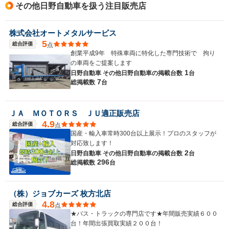
その他日野自動車を扱う注目販売店
株式会社オートメタルサービス
5
総合評価
点
創業平成9年 特殊車両に特化した専門技術で 拘り
の車両をご提案します
1
日野自動車 その他日野自動車の
掲載台数
台
7
総掲載数
台
ＪＡ ＭＯＴＯＲＳ ＪＵ適正販売店
4.9
総合評価
点
国産・輸入車常時300台以上展示！プロのスタッフが
対応致します！
2
日野自動車 その他日野自動車の
掲載台数
台
296
総掲載数
台
（株）ジョブカーズ 枚方北店
4.8
総合評価
点
★バス・トラックの専門店です★年間販売実績６００
台！年間出張買取実績２００台！