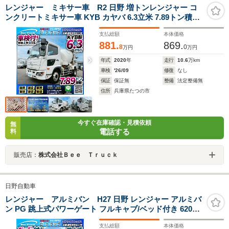
レンジャー ミキサー車 R2 日野 増トンレンジャー コ
ンクリートミキサー車 KYB カヤバ 6.3立米 7.89トン積載
電動ホッパー 6速MT マニュアル 7t 8t 14t 中型 大型 コン
支払総額
本体価格
クリート作業車 生コン車 2213
881.
869.
8
0
万円
万円
年式
2020
年
走行
10.6
万km
車検
'26/09
修復
なし
保証
保証無
整備
法定整備無
住所
兵庫県たつの市
今すぐ在庫確認・見積依頼
無
電話する
料
販売店：
株式会社Ｂｅｅ Ｔｒｕｃｋ
日野自動車
レンジャー アルミバン H27 日野 レンジャー アルミバ
ン PG 跳上式パワーゲート フルキャブ/ベッド付き 6200
フルワイド 6速マニュアル MT 4t 8t 中型 ドライバン 箱車
支払総額
本体価格
2312