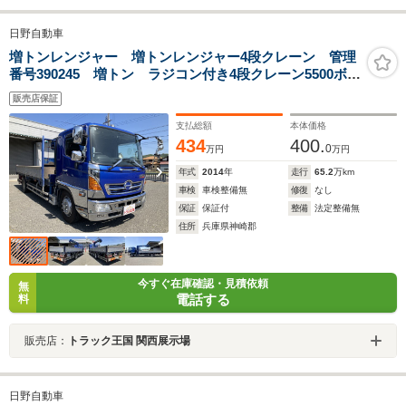
日野自動車
増トンレンジャー 増トンレンジャー4段クレーン 管理
番号390245 増トン ラジコン付き4段クレーン5500ボデ
ィ 鉄床 ベッド付き メッキパーツ
販売店保証
支払総額
本体価格
434
400.
0
万円
万円
年式
2014
年
走行
65.2
万km
車検
車検整備無
修復
なし
保証
保証付
整備
法定整備無
住所
兵庫県神崎郡
今すぐ在庫確認・見積依頼
無
電話する
料
販売店：
トラック王国 関西展示場
日野自動車