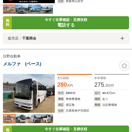
住所
青森県弘前市
今すぐ在庫確認・見積依頼
無
電話する
料
販売店：
千葉商会
日野自動車
メルファ (ベース)
支払総額
本体価格
280
275.
0
万円
万円
年式
2001
年
走行
43.0
万km
車検
車検整備無
修復
あり
保証
保証無
整備
法定整備無
住所
兵庫県神戸市西区
今すぐ在庫確認・見積依頼
無