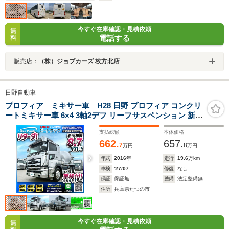
今すぐ在庫確認・見積依頼
無
電話する
料
販売店：
（株）ジョブカーズ 枚方北店
日野自動車
プロフィア ミキサー車 H28 日野 プロフィア コンクリ
ートミキサー車 6×4 3軸2デフ リーフサスペンション 新明
和工業 電動ホッパー 7速マニュアル MT 10t 20t 大型 コン
支払総額
本体価格
クリ作業車 生コン車 2324
662.
657.
7
8
万円
万円
年式
2016
年
走行
19.6
万km
車検
'27/07
修復
なし
保証
保証無
整備
法定整備無
住所
兵庫県たつの市
今すぐ在庫確認・見積依頼
無