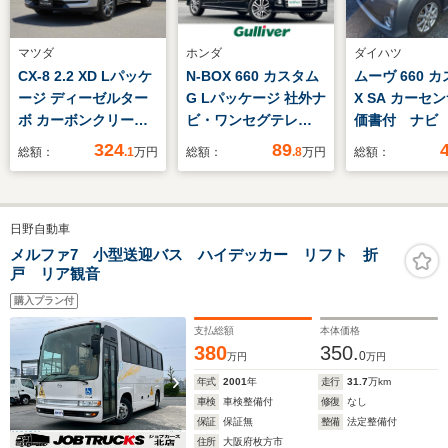
マツダ
ホンダ
ダイハツ
CX-8 2.2 XD Lパッケ
N-BOX 660 カスタム
ムーヴ 660 
ージ ディーゼルター
G Lパッケージ 社外ナ
X SA カーセ
ボ カーボンクリーニ
ビ・ワンセグテレ
価書付 ナビ
ング済
ビ/AM/FM/CD・バッ
ジ Bluetoo
324
89
総額：
.1
万円
総額：
.8
万円
総額：
クカメラ・片側パワー
ETC 衝突軽
スライドドア・ビルト
キ スマート
インETC・ABS・横
ンチシート 
日野自動車
滑り防止装置・後席サ
ミ フォグ
ンシェード・ステアリ
車検整備付 
メルファ7 小型送迎バス ハイデッカー リフト 折
戸 リア観音
ングスイッチ・プッシ
鑑定証有り
ュスタート・スマート
購入プラン付
キー
支払総額
本体価格
380
350.
0
万円
万円
年式
2001
年
走行
31.7
万km
車検
車検整備付
修復
なし
保証
保証無
整備
法定整備付
住所
大阪府枚方市