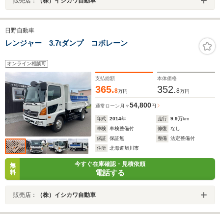
販売店：
（株）イシカワ自動車
日野自動車
レンジャー 3.7tダンプ コボレーン
オンライン相談可
支払総額
本体価格
365.
352.
8
8
万円
万円
54,800
通常ローン
月々
円
年式
2014
年
走行
9.9
万km
車検
車検整備付
修復
なし
保証
保証無
整備
法定整備付
住所
北海道旭川市
今すぐ在庫確認・見積依頼
無
電話する
料
販売店：
（株）イシカワ自動車