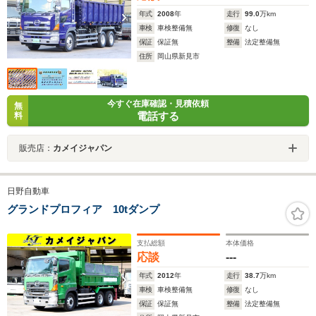
年式
2008
年
走行
99.0
万km
車検
車検整備無
修復
なし
保証
保証無
整備
法定整備無
住所
岡山県新見市
今すぐ在庫確認・見積依頼
無
電話する
料
販売店：
カメイジャパン
日野自動車
グランドプロフィア 10tダンプ
支払総額
本体価格
応談
---
年式
2012
年
走行
38.7
万km
車検
車検整備無
修復
なし
保証
保証無
整備
法定整備無