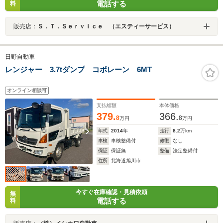
電話する
料
販売店：
Ｓ．Ｔ．Ｓｅｒｖｉｃｅ （エスティーサービス）
日野自動車
レンジャー 3.7tダンプ コボレーン 6MT
オンライン相談可
支払総額
本体価格
379.
366.
8
8
万円
万円
年式
2014
年
走行
8.2
万km
車検
車検整備付
修復
なし
保証
保証無
整備
法定整備付
住所
北海道旭川市
今すぐ在庫確認・見積依頼
無
電話する
料