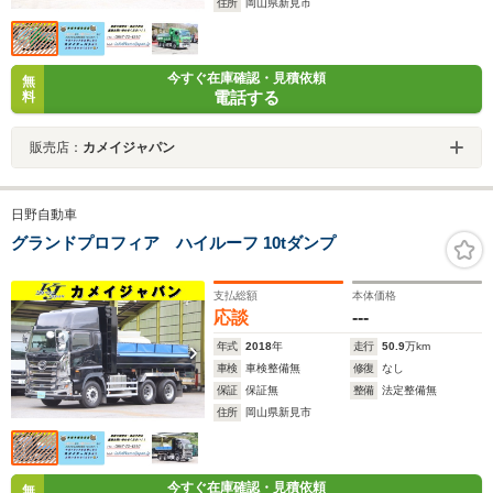
住所
岡山県新見市
今すぐ在庫確認・見積依頼
無
電話する
料
販売店：
カメイジャパン
日野自動車
グランドプロフィア ハイルーフ 10tダンプ
支払総額
本体価格
応談
---
年式
2018
年
走行
50.9
万km
車検
車検整備無
修復
なし
保証
保証無
整備
法定整備無
住所
岡山県新見市
今すぐ在庫確認・見積依頼
無