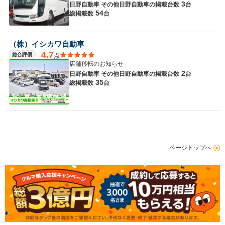
3
日野自動車 その他日野自動車の
掲載台数
台
54
総掲載数
台
（株）イシカワ自動車
4.7
総合評価
点
店舗移転のお知らせ
2
日野自動車 その他日野自動車の
掲載台数
台
35
総掲載数
台
ページトップへ