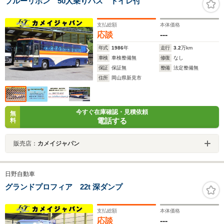
ブルーリボン 50人乗りバス トイレ付
支払総額
本体価格
応談
---
年式
1986
年
走行
3.2
万km
車検
車検整備無
修復
なし
保証
保証無
整備
法定整備無
住所
岡山県新見市
今すぐ在庫確認・見積依頼
無
電話する
料
販売店：
カメイジャパン
日野自動車
グランドプロフィア 22t 深ダンプ
支払総額
本体価格
応談
---