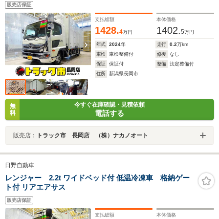
PG/1000kg 長:156cm 幅:230cm R扉90度ストッパ
販売店保証
ー 床キーストン 左サイド開閉式ドア ラッシング2
段/ベルト2個 水抜き穴前後2対 荷室LED灯3個
支払総額
本体価格
1428.
1402.
4
5
万円
万円
年式
2024
年
走行
0.2
万km
車検
車検整備付
修復
なし
保証
保証付
整備
法定整備付
住所
新潟県長岡市
今すぐ在庫確認・見積依頼
無
電話する
料
販売店：
トラック市 長岡店 （株）ナカノオート
日野自動車
レンジャー 2.2t ワイドベッド付 低温冷凍車 格納ゲー
ト付 リアエアサス
販売店保証
支払総額
本体価格