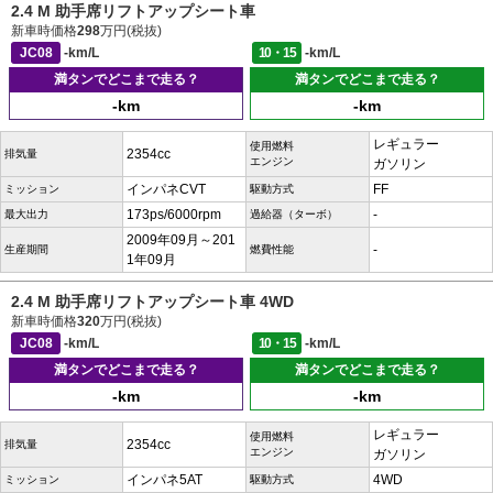
2.4 M 助手席リフトアップシート車
新車時価格
298
万円(税抜)
JC08
-km/L
10・15
-km/L
満タンでどこまで走る？
満タンでどこまで走る？
-km
-km
レギュラー
使用燃料
2354cc
排気量
エンジン
ガソリン
インパネCVT
FF
ミッション
駆動方式
173ps/6000rpm
-
最大出力
過給器（ターボ）
2009年09月～201
-
生産期間
燃費性能
1年09月
2.4 M 助手席リフトアップシート車 4WD
新車時価格
320
万円(税抜)
JC08
-km/L
10・15
-km/L
満タンでどこまで走る？
満タンでどこまで走る？
-km
-km
レギュラー
使用燃料
2354cc
排気量
エンジン
ガソリン
インパネ5AT
4WD
ミッション
駆動方式