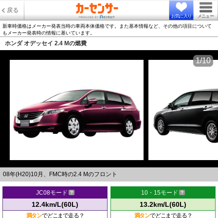
戻る
お気に入り
メニュー
新車時価格はメーカー発表当時の車両本体価格です。また基本情報など、その他の項目について
もメーカー発表時の情報に基いています。
ホンダ オデッセイ 2.4 Mの燃費
1/10
08年(H20)10月、FMC時の2.4 Mのフロント
JC08モード
10・15モード
12.4km/L(60L)
13.2km/L(60L)
満タン
でどこまで走る？
満タン
でどこまで走る？