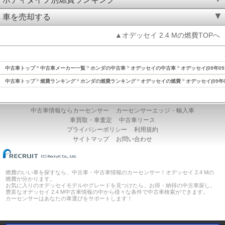
車を売却する
▲オデッセイ 2.4 Mの燃費TOPへ
中古車トップ
中古車メーカー一覧
ホンダの中古車
オデッセイの中古車
オデッセイ(09年09
中古車トップ
燃費ランキング
ホンダの燃費ランキング
オデッセイの燃費
オデッセイ(09年
中古車情報ならカーセンサー
カーセンサーエッジ・輸入車
車買取・車査定
中古車リース
プライバシーポリシー
利用規約
サイトマップ
お問い合わせ
燃費のいい車を探すなら、中古車・中古車情報のカーセンサー！オデッセイ 2.4 Mの
燃費が分かります。
お気に入りのオデッセイモデルやグレードを見つけたら、お得・納得の中古車探し。
豊富なオデッセイ 2.4 M中古車情報の中から様々な条件で中古車検索ができます。
カーセンサーはあなたの車選びをサポートします！