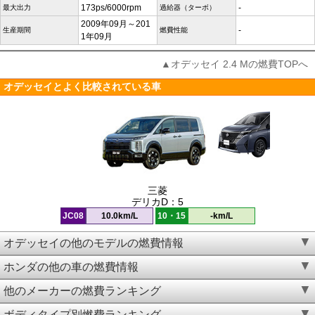
173ps/6000rpm
-
最大出力
過給器（ターボ）
2009年09月～201
-
生産期間
燃費性能
1年09月
▲オデッセイ 2.4 Mの燃費TOPへ
オデッセイとよく比較されている車
三菱
デリカD：5
JC08
10.0km/L
10・15
-km/L
オデッセイの他のモデルの燃費情報
ホンダの他の車の燃費情報
他のメーカーの燃費ランキング
ボディタイプ別燃費ランキング