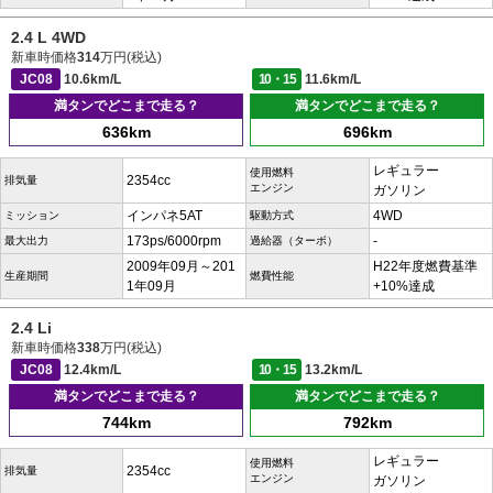
2.4 L 4WD
新車時価格
314
万円(税込)
JC08
10.6km/L
10・15
11.6km/L
満タンでどこまで走る？
満タンでどこまで走る？
636km
696km
レギュラー
使用燃料
2354cc
排気量
エンジン
ガソリン
インパネ5AT
4WD
ミッション
駆動方式
173ps/6000rpm
-
最大出力
過給器（ターボ）
2009年09月～201
H22年度燃費基準
生産期間
燃費性能
1年09月
+10%達成
2.4 Li
新車時価格
338
万円(税込)
JC08
12.4km/L
10・15
13.2km/L
満タンでどこまで走る？
満タンでどこまで走る？
744km
792km
レギュラー
使用燃料
2354cc
排気量
エンジン
ガソリン