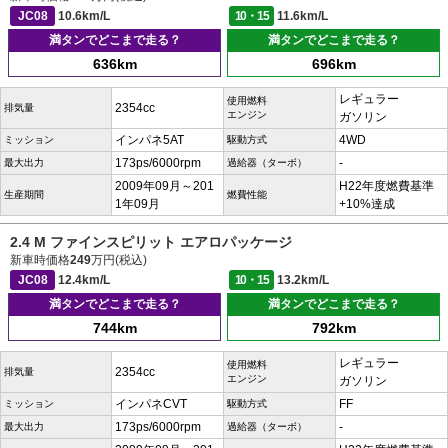
JC08
10.6km/L
10・15
11.6km/L
満タンでどこまで走る？
満タンでどこまで走る？
636km
696km
レギュラー
使用燃料
2354cc
排気量
エンジン
ガソリン
インパネ5AT
4WD
ミッション
駆動方式
173ps/6000rpm
-
最大出力
過給器（ターボ）
2009年09月～201
H22年度燃費基準
生産期間
燃費性能
1年09月
+10%達成
2.4 M ファインスピリット エアロパッケージ
新車時価格
249
万円(税込)
JC08
12.4km/L
10・15
13.2km/L
満タンでどこまで走る？
満タンでどこまで走る？
744km
792km
レギュラー
使用燃料
2354cc
排気量
エンジン
ガソリン
インパネCVT
FF
ミッション
駆動方式
173ps/6000rpm
-
最大出力
過給器（ターボ）