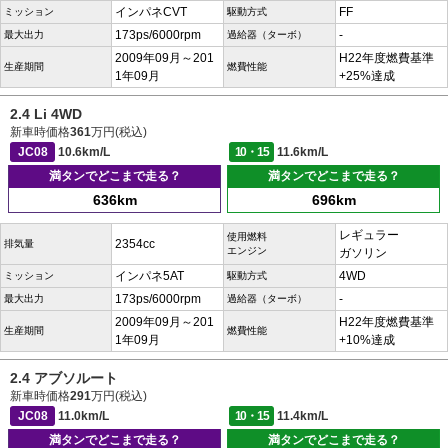
インパネCVT
FF
ミッション
駆動方式
173ps/6000rpm
-
最大出力
過給器（ターボ）
2009年09月～201
H22年度燃費基準
生産期間
燃費性能
1年09月
+25%達成
2.4 Li 4WD
新車時価格
361
万円(税込)
JC08
10.6km/L
10・15
11.6km/L
満タンでどこまで走る？
満タンでどこまで走る？
636km
696km
レギュラー
使用燃料
2354cc
排気量
エンジン
ガソリン
インパネ5AT
4WD
ミッション
駆動方式
173ps/6000rpm
-
最大出力
過給器（ターボ）
2009年09月～201
H22年度燃費基準
生産期間
燃費性能
1年09月
+10%達成
2.4 アブソルート
新車時価格
291
万円(税込)
JC08
11.0km/L
10・15
11.4km/L
満タンでどこまで走る？
満タンでどこまで走る？