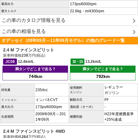
173ps/6000rpm
最高出力
22.6kg・m/4300rpm
最大トルク
この車のカタログ情報を見る
この車の相場を見る
オデッセイ（09年09月～11年09月モデル）の他のグレード一覧
2.4 M ファインスピリット
新車時価格
239
万円(税込)
JC08
12.4km/L
10・15
13.2km/L
満タンでどこまで走る？
満タンでどこまで走る？
744km
792km
レギュラー
使用燃料
2354cc
排気量
エンジン
ガソリン
インパネCVT
FF
ミッション
駆動方式
173ps/6000rpm
-
最大出力
過給器（ターボ）
2009年09月～201
H22年度燃費基準
生産期間
燃費性能
1年09月
+25%達成
2.4 M ファインスピリット 4WD
新車時価格
264
万円(税込)