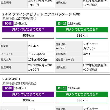
2009年09月～201
H22年度燃費基準
生産期間
燃費性能
1年09月
+25%達成
2.4 M ファインスピリット エアロパッケージ 4WD
新車時価格
274
万円(税込)
JC08
10.6km/L
10・15
11.6km/L
満タンでどこまで走る？
満タンでどこまで走る？
636km
696km
レギュラー
使用燃料
2354cc
排気量
エンジン
ガソリン
インパネ5AT
4WD
ミッション
駆動方式
173ps/6000rpm
-
最大出力
過給器（ターボ）
2009年09月～201
H22年度燃費基準
生産期間
燃費性能
1年09月
+10%達成
2.4 M 4WD
新車時価格
288
万円(税込)
JC08
10.6km/L
10・15
11.6km/L
満タンでどこまで走る？
満タンでどこまで走る？
636km
696km
レギュラー
使用燃料