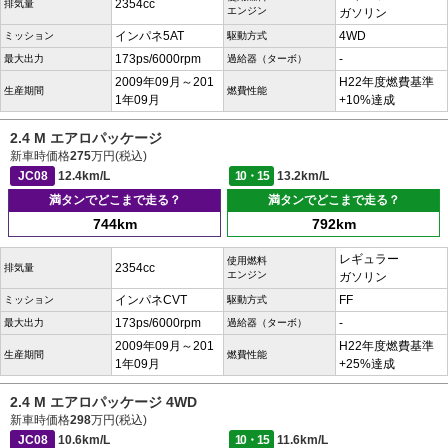
2354cc
排気量
エンジン
ガソリン
インパネ5AT
4WD
ミッション
駆動方式
173ps/6000rpm
-
最大出力
過給器（ターボ）
2009年09月～201
H22年度燃費基準
生産期間
燃費性能
1年09月
+10%達成
2.4 M エアロパッケージ
新車時価格
275
万円(税込)
JC08
12.4km/L
10・15
13.2km/L
満タンでどこまで走る？
満タンでどこまで走る？
744km
792km
レギュラー
使用燃料
2354cc
排気量
エンジン
ガソリン
インパネCVT
FF
ミッション
駆動方式
173ps/6000rpm
-
最大出力
過給器（ターボ）
2009年09月～201
H22年度燃費基準
生産期間
燃費性能
1年09月
+25%達成
2.4 M エアロパッケージ 4WD
新車時価格
298
万円(税込)
JC08
10.6km/L
10・15
11.6km/L