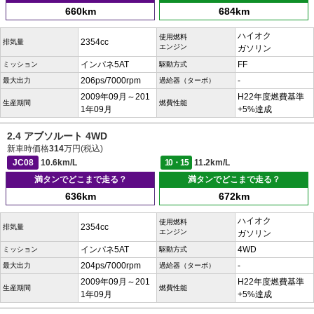
660km
684km
ハイオク
使用燃料
2354cc
排気量
エンジン
ガソリン
インパネ5AT
FF
ミッション
駆動方式
206ps/7000rpm
-
最大出力
過給器（ターボ）
2009年09月～201
H22年度燃費基準
生産期間
燃費性能
1年09月
+5%達成
2.4 アブソルート 4WD
新車時価格
314
万円(税込)
JC08
10.6km/L
10・15
11.2km/L
満タンでどこまで走る？
満タンでどこまで走る？
636km
672km
ハイオク
使用燃料
2354cc
排気量
エンジン
ガソリン
インパネ5AT
4WD
ミッション
駆動方式
204ps/7000rpm
-
最大出力
過給器（ターボ）
2009年09月～201
H22年度燃費基準
生産期間
燃費性能
1年09月
+5%達成