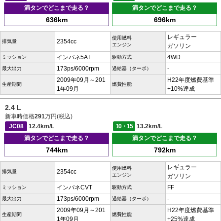
満タンでどこまで走る？
満タンでどこまで走る？
636km
696km
レギュラー
使用燃料
2354cc
排気量
エンジン
ガソリン
インパネ5AT
4WD
ミッション
駆動方式
173ps/6000rpm
-
最大出力
過給器（ターボ）
2009年09月～201
H22年度燃費基準
生産期間
燃費性能
1年09月
+10%達成
2.4 L
新車時価格
291
万円(税込)
JC08
12.4km/L
10・15
13.2km/L
満タンでどこまで走る？
満タンでどこまで走る？
744km
792km
レギュラー
使用燃料
2354cc
排気量
エンジン
ガソリン
インパネCVT
FF
ミッション
駆動方式
173ps/6000rpm
-
最大出力
過給器（ターボ）
2009年09月～201
H22年度燃費基準
生産期間
燃費性能
1年09月
+25%達成