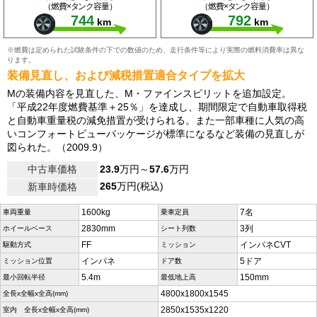
（燃費×タンク容量）
（燃費×タンク容量）
744
792
km
km
※燃費は定められた試験条件の下での数値のため、走行条件等により実際の燃料消費率は異な
ります。
装備見直し、および減税措置適合タイプを拡大
Mの装備内容を見直した、M・ファインスピリットを追加設定。
「平成22年度燃費基準＋25％」を達成し、期間限定で自動車取得税
と自動車重量税の減免措置が受けられる。また一部車種に人気の高
いコンフォートビューパッケージが標準になるなど装備の見直しが
図られた。（2009.9）
中古車価格
23.9
万円～
57.6
万円
265
万円(税込)
新車時価格
1600kg
7名
車両重量
乗車定員
2830mm
3列
ホイールベース
シート列数
FF
インパネCVT
駆動方式
ミッション
インパネ
5ドア
ミッション位置
ドア数
5.4m
150mm
最小回転半径
最低地上高
4800x1800x1545
全長x全幅x全高(mm)
2850x1535x1220
室内 全長x全幅x全高(mm)