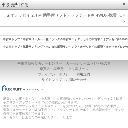
車を売却する
▲オデッセイ 2.4 M 助手席リフトアップシート車 4WDの燃費TOP
へ
中古車トップ
中古車メーカー一覧
ホンダの中古車
オデッセイの中古車
オデッセイ(09年09
中古車トップ
燃費ランキング
ホンダの燃費ランキング
オデッセイの燃費
オデッセイ(09年
中古車情報ならカーセンサー
カーセンサーエッジ・輸入車
車買取・車査定
中古車リース
プライバシーポリシー
利用規約
サイトマップ
お問い合わせ
燃費のいい車を探すなら、中古車・中古車情報のカーセンサー！オデッセイ 2.4 M 助
手席リフトアップシート車 4WDの燃費が分かります。
お気に入りのオデッセイモデルやグレードを見つけたら、お得・納得の中古車探し。
豊富なオデッセイ 2.4 M 助手席リフトアップシート車 4WD中古車情報の中から様々な
条件で中古車検索ができます。
カーセンサーはあなたの車選びをサポートします！