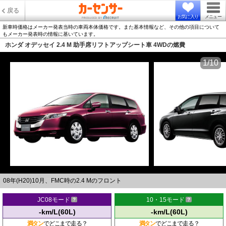
戻る
お気に入り
メニュー
新車時価格はメーカー発表当時の車両本体価格です。また基本情報など、その他の項目について
もメーカー発表時の情報に基いています。
ホンダ オデッセイ 2.4 M 助手席リフトアップシート車 4WDの燃費
1/10
08年(H20)10月、FMC時の2.4 Mのフロント
JC08モード
10・15モード
-km/L(60L)
-km/L(60L)
満タン
でどこまで走る？
満タン
でどこまで走る？