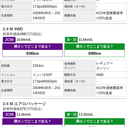
インパネCVT
FF
173ps/6000rpm
-
最大出力
過給器（ターボ）
2009年09月～201
H22年度燃費基準
生産期間
燃費性能
1年09月
+25%達成
2.4 M 4WD
新車時価格
288
万円(税込)
JC08
10.6km/L
10・15
11.6km/L
満タンでどこまで走る？
満タンでどこまで走る？
636km
696km
レギュラー
使用燃料
2354cc
排気量
エンジン
ガソリン
インパネ5AT
4WD
ミッション
駆動方式
173ps/6000rpm
-
最大出力
過給器（ターボ）
2009年09月～201
H22年度燃費基準
生産期間
燃費性能
1年09月
+10%達成
2.4 M エアロパッケージ
新車時価格
275
万円(税込)
JC08
12.4km/L
10・15
13.2km/L
満タンでどこまで走る？
満タンでどこまで走る？