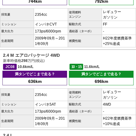
744km
792km
レギュラー
使用燃料
2354cc
排気量
エンジン
ガソリン
インパネCVT
FF
ミッション
駆動方式
173ps/6000rpm
-
最大出力
過給器（ターボ）
2009年09月～201
H22年度燃費基準
生産期間
燃費性能
1年09月
+25%達成
2.4 M エアロパッケージ 4WD
新車時価格
298
万円(税込)
JC08
10.6km/L
10・15
11.6km/L
満タンでどこまで走る？
満タンでどこまで走る？
636km
696km
レギュラー
使用燃料
2354cc
排気量
エンジン
ガソリン
インパネ5AT
4WD
ミッション
駆動方式
173ps/6000rpm
-
最大出力
過給器（ターボ）
2009年09月～201
H22年度燃費基準
生産期間
燃費性能
1年09月
+10%達成
2.4 L