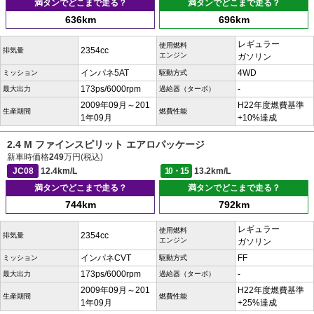
満タンでどこまで走る？
満タンでどこまで走る？
636km
696km
レギュラー
使用燃料
2354cc
排気量
エンジン
ガソリン
インパネ5AT
4WD
ミッション
駆動方式
173ps/6000rpm
-
最大出力
過給器（ターボ）
2009年09月～201
H22年度燃費基準
生産期間
燃費性能
1年09月
+10%達成
2.4 M ファインスピリット エアロパッケージ
新車時価格
249
万円(税込)
JC08
12.4km/L
10・15
13.2km/L
満タンでどこまで走る？
満タンでどこまで走る？
744km
792km
レギュラー
使用燃料
2354cc
排気量
エンジン
ガソリン
インパネCVT
FF
ミッション
駆動方式
173ps/6000rpm
-
最大出力
過給器（ターボ）
2009年09月～201
H22年度燃費基準
生産期間
燃費性能
1年09月
+25%達成