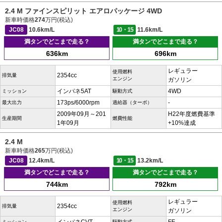
2.4 M ファインスピリット エアロパッケージ 4WD
新車時価格
274
万円(税込)
JC08
10.6km/L
10・15
11.6km/L
満タンでどこまで走る？
満タンでどこまで走る？
636km
696km
レギュラー
使用燃料
2354cc
排気量
エンジン
ガソリン
インパネ5AT
4WD
ミッション
駆動方式
173ps/6000rpm
-
最大出力
過給器（ターボ）
2009年09月～201
H22年度燃費基準
生産期間
燃費性能
1年09月
+10%達成
2.4 M
新車時価格
265
万円(税込)
JC08
12.4km/L
10・15
13.2km/L
満タンでどこまで走る？
満タンでどこまで走る？
744km
792km
レギュラー
使用燃料
2354cc
排気量
エンジン
ガソリン
ミッション
駆動方式