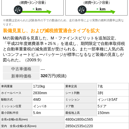
（燃費×タンク容量）
（燃費×タンク容量）
-
-
km
km
※燃費は定められた試験条件の下での数値のため、走行条件等により実際の燃料消費率は異な
ります。
装備見直し、および減税措置適合タイプを拡大
Mの装備内容を見直した、M・ファインスピリットを追加設定。
「平成22年度燃費基準＋25％」を達成し、期間限定で自動車取得税
と自動車重量税の減免措置が受けられる。また一部車種に人気の高
いコンフォートビューパッケージが標準になるなど装備の見直しが
図られた。（2009.9）
中古車価格
---
320
万円(税抜)
新車時価格
1710kg
7名
車両重量
乗車定員
2830mm
3列
ホイールベース
シート列数
4WD
インパネ5AT
駆動方式
ミッション
インパネ
5ドア
ミッション位置
ドア数
5.4m
150mm
最小回転半径
最低地上高
4800x1800x1565
全長x全幅x全高(mm)
2850x1535x1220
室内 全長x全幅x全高(mm)