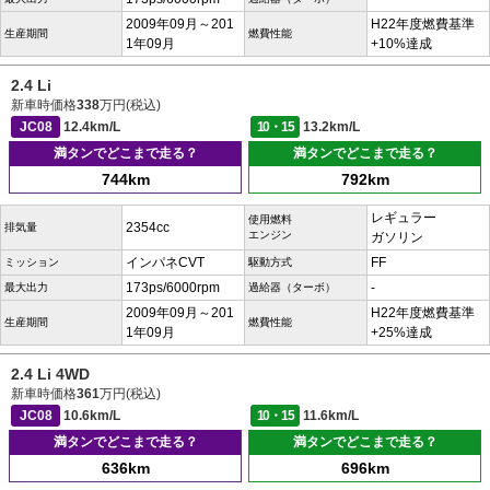
2009年09月～201
H22年度燃費基準
生産期間
燃費性能
1年09月
+10%達成
2.4 Li
新車時価格
338
万円(税込)
JC08
12.4km/L
10・15
13.2km/L
満タンでどこまで走る？
満タンでどこまで走る？
744km
792km
レギュラー
使用燃料
2354cc
排気量
エンジン
ガソリン
インパネCVT
FF
ミッション
駆動方式
173ps/6000rpm
-
最大出力
過給器（ターボ）
2009年09月～201
H22年度燃費基準
生産期間
燃費性能
1年09月
+25%達成
2.4 Li 4WD
新車時価格
361
万円(税込)
JC08
10.6km/L
10・15
11.6km/L
満タンでどこまで走る？
満タンでどこまで走る？
636km
696km