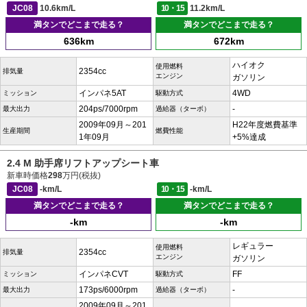
JC08
10.6km/L
10・15
11.2km/L
満タンでどこまで走る？
満タンでどこまで走る？
636km
672km
ハイオク
使用燃料
2354cc
排気量
エンジン
ガソリン
インパネ5AT
4WD
ミッション
駆動方式
204ps/7000rpm
-
最大出力
過給器（ターボ）
2009年09月～201
H22年度燃費基準
生産期間
燃費性能
1年09月
+5%達成
2.4 M 助手席リフトアップシート車
新車時価格
298
万円(税抜)
JC08
-km/L
10・15
-km/L
満タンでどこまで走る？
満タンでどこまで走る？
-km
-km
レギュラー
使用燃料
2354cc
排気量
エンジン
ガソリン
インパネCVT
FF
ミッション
駆動方式
173ps/6000rpm
-
最大出力
過給器（ターボ）
2009年09月～201