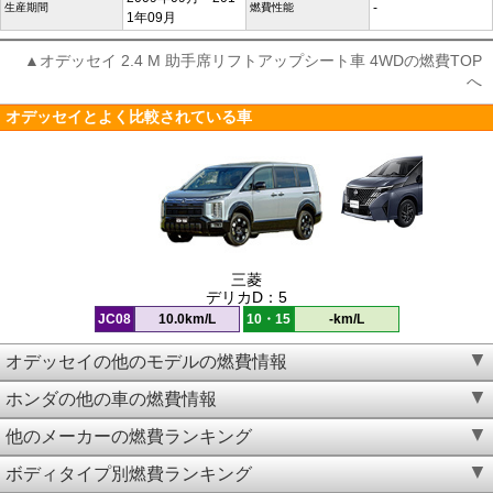
-
生産期間
燃費性能
1年09月
▲オデッセイ 2.4 M 助手席リフトアップシート車 4WDの燃費TOP
へ
オデッセイとよく比較されている車
三菱
デリカD：5
JC08
10.0km/L
10・15
-km/L
オデッセイの他のモデルの燃費情報
ホンダの他の車の燃費情報
他のメーカーの燃費ランキング
ボディタイプ別燃費ランキング