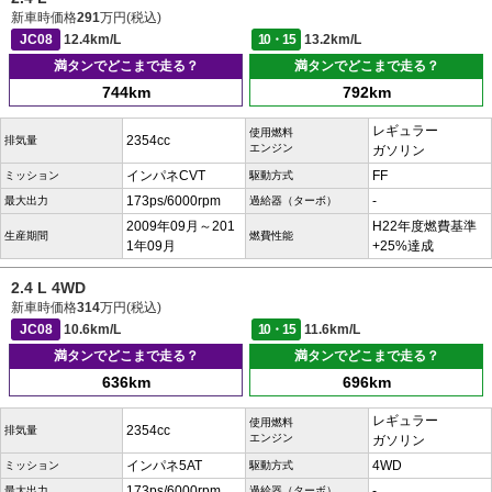
新車時価格
291
万円(税込)
JC08
12.4km/L
10・15
13.2km/L
満タンでどこまで走る？
満タンでどこまで走る？
744km
792km
レギュラー
使用燃料
2354cc
排気量
エンジン
ガソリン
インパネCVT
FF
ミッション
駆動方式
173ps/6000rpm
-
最大出力
過給器（ターボ）
2009年09月～201
H22年度燃費基準
生産期間
燃費性能
1年09月
+25%達成
2.4 L 4WD
新車時価格
314
万円(税込)
JC08
10.6km/L
10・15
11.6km/L
満タンでどこまで走る？
満タンでどこまで走る？
636km
696km
レギュラー
使用燃料
2354cc
排気量
エンジン
ガソリン
インパネ5AT
4WD
ミッション
駆動方式
173ps/6000rpm
-
最大出力
過給器（ターボ）