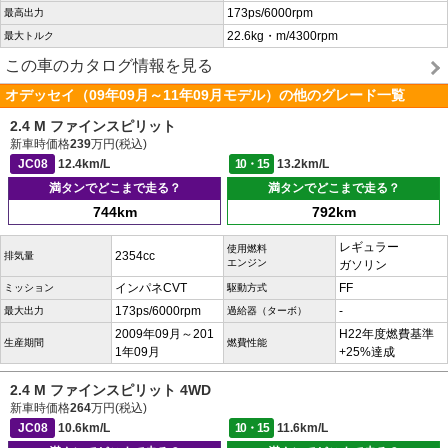
173ps/6000rpm
最高出力
22.6kg・m/4300rpm
最大トルク
この車のカタログ情報を見る
オデッセイ（09年09月～11年09月モデル）の他のグレード一覧
2.4 M ファインスピリット
新車時価格
239
万円(税込)
JC08
12.4km/L
10・15
13.2km/L
満タンでどこまで走る？
満タンでどこまで走る？
744km
792km
レギュラー
使用燃料
2354cc
排気量
エンジン
ガソリン
インパネCVT
FF
ミッション
駆動方式
173ps/6000rpm
-
最大出力
過給器（ターボ）
2009年09月～201
H22年度燃費基準
生産期間
燃費性能
1年09月
+25%達成
2.4 M ファインスピリット 4WD
新車時価格
264
万円(税込)
JC08
10.6km/L
10・15
11.6km/L