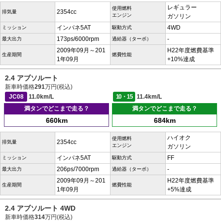
レギュラー
使用燃料
2354cc
排気量
エンジン
ガソリン
インパネ5AT
4WD
ミッション
駆動方式
173ps/6000rpm
-
最大出力
過給器（ターボ）
2009年09月～201
H22年度燃費基準
生産期間
燃費性能
1年09月
+10%達成
2.4 アブソルート
新車時価格
291
万円(税込)
JC08
11.0km/L
10・15
11.4km/L
満タンでどこまで走る？
満タンでどこまで走る？
660km
684km
ハイオク
使用燃料
2354cc
排気量
エンジン
ガソリン
インパネ5AT
FF
ミッション
駆動方式
206ps/7000rpm
-
最大出力
過給器（ターボ）
2009年09月～201
H22年度燃費基準
生産期間
燃費性能
1年09月
+5%達成
2.4 アブソルート 4WD
新車時価格
314
万円(税込)