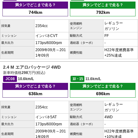
満タンでどこまで走る？
満タンでどこまで走る？
744km
792km
レギュラー
使用燃料
2354cc
排気量
エンジン
ガソリン
インパネCVT
FF
ミッション
駆動方式
173ps/6000rpm
-
最大出力
過給器（ターボ）
2009年09月～201
H22年度燃費基準
生産期間
燃費性能
1年09月
+25%達成
2.4 M エアロパッケージ 4WD
新車時価格
298
万円(税込)
JC08
10.6km/L
10・15
11.6km/L
満タンでどこまで走る？
満タンでどこまで走る？
636km
696km
レギュラー
使用燃料
2354cc
排気量
エンジン
ガソリン
インパネ5AT
4WD
ミッション
駆動方式
173ps/6000rpm
-
最大出力
過給器（ターボ）
2009年09月～201
H22年度燃費基準
生産期間
燃費性能
1年09月
+10%達成