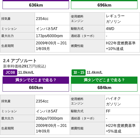
636km
696km
レギュラー
使用燃料
2354cc
排気量
エンジン
ガソリン
インパネ5AT
4WD
ミッション
駆動方式
173ps/6000rpm
-
最大出力
過給器（ターボ）
2009年09月～201
H22年度燃費基準
生産期間
燃費性能
1年09月
+10%達成
2.4 アブソルート
新車時価格
291
万円(税込)
JC08
11.0km/L
10・15
11.4km/L
満タンでどこまで走る？
満タンでどこまで走る？
660km
684km
ハイオク
使用燃料
2354cc
排気量
エンジン
ガソリン
インパネ5AT
FF
ミッション
駆動方式
206ps/7000rpm
-
最大出力
過給器（ターボ）
2009年09月～201
H22年度燃費基準
生産期間
燃費性能
1年09月
+5%達成