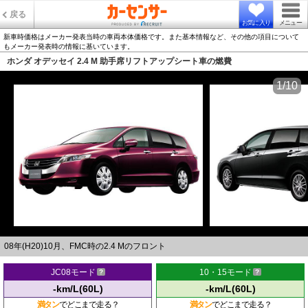
戻る
お気に入り
メニュー
新車時価格はメーカー発表当時の車両本体価格です。また基本情報など、その他の項目について
もメーカー発表時の情報に基いています。
ホンダ オデッセイ 2.4 M 助手席リフトアップシート車の燃費
1/10
08年(H20)10月、FMC時の2.4 Mのフロント
JC08モード
10・15モード
-km/L(60L)
-km/L(60L)
満タン
でどこまで走る？
満タン
でどこまで走る？