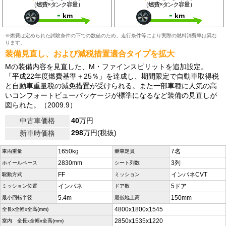
（燃費×タンク容量）
（燃費×タンク容量）
-
-
km
km
※燃費は定められた試験条件の下での数値のため、走行条件等により実際の燃料消費率は異な
ります。
装備見直し、および減税措置適合タイプを拡大
Mの装備内容を見直した、M・ファインスピリットを追加設定。
「平成22年度燃費基準＋25％」を達成し、期間限定で自動車取得税
と自動車重量税の減免措置が受けられる。また一部車種に人気の高
いコンフォートビューパッケージが標準になるなど装備の見直しが
図られた。（2009.9）
中古車価格
40
万円
298
万円(税抜)
新車時価格
1650kg
7名
車両重量
乗車定員
2830mm
3列
ホイールベース
シート列数
FF
インパネCVT
駆動方式
ミッション
インパネ
5ドア
ミッション位置
ドア数
5.4m
150mm
最小回転半径
最低地上高
4800x1800x1545
全長x全幅x全高(mm)
2850x1535x1220
室内 全長x全幅x全高(mm)