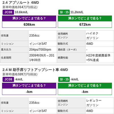
2.4 アブソルート 4WD
新車時価格
314
万円(税込)
JC08
10.6km/L
10・15
11.2km/L
満タンでどこまで走る？
満タンでどこまで走る？
636km
672km
ハイオク
使用燃料
2354cc
排気量
エンジン
ガソリン
インパネ5AT
4WD
ミッション
駆動方式
204ps/7000rpm
-
最大出力
過給器（ターボ）
2009年09月～201
H22年度燃費基準
生産期間
燃費性能
1年09月
+5%達成
2.4 M 助手席リフトアップシート車 4WD
新車時価格
320
万円(税抜)
JC08
-km/L
10・15
-km/L
満タンでどこまで走る？
満タンでどこまで走る？
-km
-km
レギュラー
使用燃料
2354cc
排気量
エンジン
ガソリン
インパネ5AT
4WD
ミッション
駆動方式