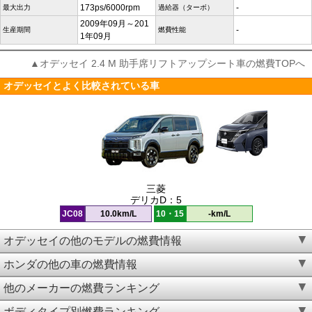
173ps/6000rpm
-
最大出力
過給器（ターボ）
2009年09月～201
-
生産期間
燃費性能
1年09月
▲オデッセイ 2.4 M 助手席リフトアップシート車の燃費TOPへ
オデッセイとよく比較されている車
三菱
デリカD：5
JC08
10.0km/L
10・15
-km/L
オデッセイの他のモデルの燃費情報
ホンダの他の車の燃費情報
他のメーカーの燃費ランキング
ボディタイプ別燃費ランキング