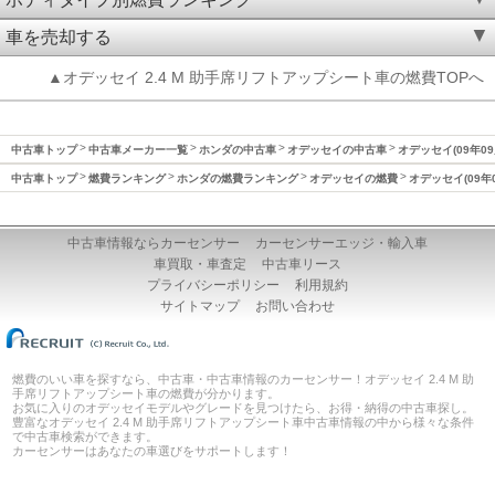
車を売却する
▲オデッセイ 2.4 M 助手席リフトアップシート車の燃費TOPへ
中古車トップ
中古車メーカー一覧
ホンダの中古車
オデッセイの中古車
オデッセイ(09年09
中古車トップ
燃費ランキング
ホンダの燃費ランキング
オデッセイの燃費
オデッセイ(09年
中古車情報ならカーセンサー
カーセンサーエッジ・輸入車
車買取・車査定
中古車リース
プライバシーポリシー
利用規約
サイトマップ
お問い合わせ
燃費のいい車を探すなら、中古車・中古車情報のカーセンサー！オデッセイ 2.4 M 助
手席リフトアップシート車の燃費が分かります。
お気に入りのオデッセイモデルやグレードを見つけたら、お得・納得の中古車探し。
豊富なオデッセイ 2.4 M 助手席リフトアップシート車中古車情報の中から様々な条件
で中古車検索ができます。
カーセンサーはあなたの車選びをサポートします！