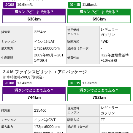
JC08
10.6km/L
10・15
11.6km/L
満タンでどこまで走る？
満タンでどこまで走る？
636km
696km
レギュラー
使用燃料
2354cc
排気量
エンジン
ガソリン
インパネ5AT
4WD
ミッション
駆動方式
173ps/6000rpm
-
最大出力
過給器（ターボ）
2009年09月～201
H22年度燃費基準
生産期間
燃費性能
1年09月
+10%達成
2.4 M ファインスピリット エアロパッケージ
新車時価格
249
万円(税込)
JC08
12.4km/L
10・15
13.2km/L
満タンでどこまで走る？
満タンでどこまで走る？
744km
792km
レギュラー
使用燃料
2354cc
排気量
エンジン
ガソリン
インパネCVT
FF
ミッション
駆動方式
173ps/6000rpm
-
最大出力
過給器（ターボ）