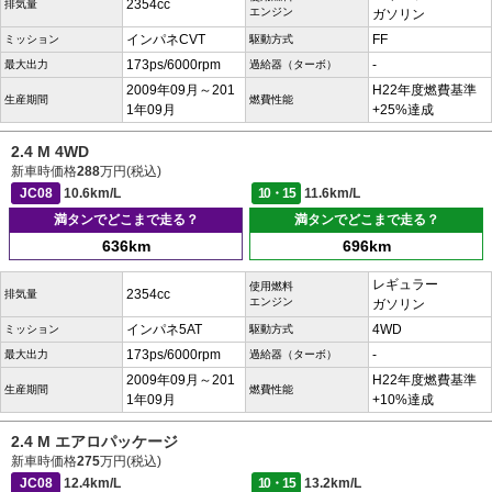
2354cc
排気量
エンジン
ガソリン
インパネCVT
FF
ミッション
駆動方式
173ps/6000rpm
-
最大出力
過給器（ターボ）
2009年09月～201
H22年度燃費基準
生産期間
燃費性能
1年09月
+25%達成
2.4 M 4WD
新車時価格
288
万円(税込)
JC08
10.6km/L
10・15
11.6km/L
満タンでどこまで走る？
満タンでどこまで走る？
636km
696km
レギュラー
使用燃料
2354cc
排気量
エンジン
ガソリン
インパネ5AT
4WD
ミッション
駆動方式
173ps/6000rpm
-
最大出力
過給器（ターボ）
2009年09月～201
H22年度燃費基準
生産期間
燃費性能
1年09月
+10%達成
2.4 M エアロパッケージ
新車時価格
275
万円(税込)
JC08
12.4km/L
10・15
13.2km/L