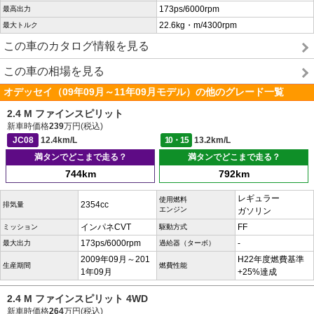
173ps/6000rpm
最高出力
22.6kg・m/4300rpm
最大トルク
この車のカタログ情報を見る
この車の相場を見る
オデッセイ（09年09月～11年09月モデル）の他のグレード一覧
2.4 M ファインスピリット
新車時価格
239
万円(税込)
JC08
12.4km/L
10・15
13.2km/L
満タンでどこまで走る？
満タンでどこまで走る？
744km
792km
レギュラー
使用燃料
2354cc
排気量
エンジン
ガソリン
インパネCVT
FF
ミッション
駆動方式
173ps/6000rpm
-
最大出力
過給器（ターボ）
2009年09月～201
H22年度燃費基準
生産期間
燃費性能
1年09月
+25%達成
2.4 M ファインスピリット 4WD
新車時価格
264
万円(税込)