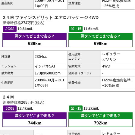
2009年09月～201
H22年度燃費基準
生産期間
燃費性能
1年09月
+25%達成
2.4 M ファインスピリット エアロパッケージ 4WD
新車時価格
274
万円(税込)
JC08
10.6km/L
10・15
11.6km/L
満タンでどこまで走る？
満タンでどこまで走る？
636km
696km
レギュラー
使用燃料
2354cc
排気量
エンジン
ガソリン
インパネ5AT
4WD
ミッション
駆動方式
173ps/6000rpm
-
最大出力
過給器（ターボ）
2009年09月～201
H22年度燃費基準
生産期間
燃費性能
1年09月
+10%達成
2.4 M
新車時価格
265
万円(税込)
JC08
12.4km/L
10・15
13.2km/L
満タンでどこまで走る？
満タンでどこまで走る？
744km
792km
レギュラー
使用燃料