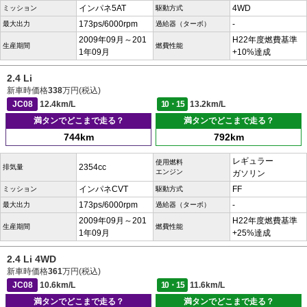
インパネ5AT
4WD
ミッション
駆動方式
173ps/6000rpm
-
最大出力
過給器（ターボ）
2009年09月～201
H22年度燃費基準
生産期間
燃費性能
1年09月
+10%達成
2.4 Li
新車時価格
338
万円(税込)
JC08
12.4km/L
10・15
13.2km/L
満タンでどこまで走る？
満タンでどこまで走る？
744km
792km
レギュラー
使用燃料
2354cc
排気量
エンジン
ガソリン
インパネCVT
FF
ミッション
駆動方式
173ps/6000rpm
-
最大出力
過給器（ターボ）
2009年09月～201
H22年度燃費基準
生産期間
燃費性能
1年09月
+25%達成
2.4 Li 4WD
新車時価格
361
万円(税込)
JC08
10.6km/L
10・15
11.6km/L
満タンでどこまで走る？
満タンでどこまで走る？