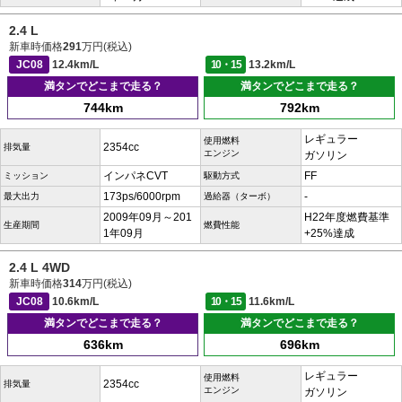
2.4 L
新車時価格
291
万円(税込)
JC08
12.4km/L
10・15
13.2km/L
満タンでどこまで走る？
満タンでどこまで走る？
744km
792km
レギュラー
使用燃料
2354cc
排気量
エンジン
ガソリン
インパネCVT
FF
ミッション
駆動方式
173ps/6000rpm
-
最大出力
過給器（ターボ）
2009年09月～201
H22年度燃費基準
生産期間
燃費性能
1年09月
+25%達成
2.4 L 4WD
新車時価格
314
万円(税込)
JC08
10.6km/L
10・15
11.6km/L
満タンでどこまで走る？
満タンでどこまで走る？
636km
696km
レギュラー
使用燃料
2354cc
排気量
エンジン
ガソリン