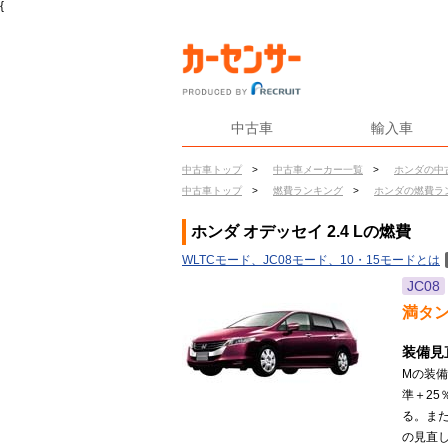
{
中古車
輸入車
中古車トップ
>
中古車メーカー一覧
>
ホンダの中
中古車トップ
>
燃費ランキング
>
ホンダの燃費ラ
ホンダ オデッセイ 2.4 Lの燃費
WLTCモード、JC08モード、10・15モードとは
JC08
満タ
装備見
Mの装
準＋2
る。ま
の見直し