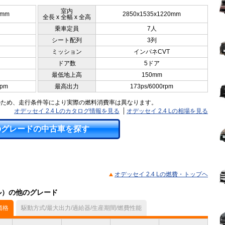
室内
5mm
2850x1535x1220mm
全長 x 全幅 x 全高
乗車定員
7人
シート配列
3列
ミッション
インパネCVT
ドア数
5ドア
最低地上高
150mm
rpm
最高出力
173ps/6000rpm
のため、走行条件等により実際の燃料消費率は異なります。
オデッセイ 2.4 Lのカタログ情報を見る
オデッセイ 2.4 Lの相場を見る
のグレードの中古車を探す
オデッセイ 2.4 Lの燃費・トップヘ
デル）の他のグレード
価格
駆動方式/最大出力/過給器/生産期間/燃費性能