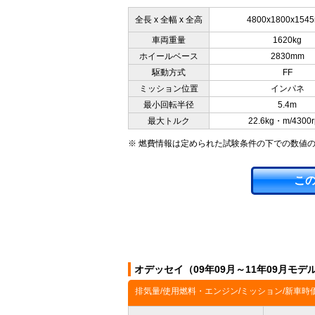
全長 x 全幅 x 全高
4800x1800x154
車両重量
1620kg
ホイールベース
2830mm
駆動方式
FF
ミッション位置
インパネ
最小回転半径
5.4m
最大トルク
22.6kg・m/4300
※ 燃費情報は定められた試験条件の下での数値
こ
オデッセイ（09年09月～11年09月モ
排気量/使用燃料・エンジン/ミッション/新車時