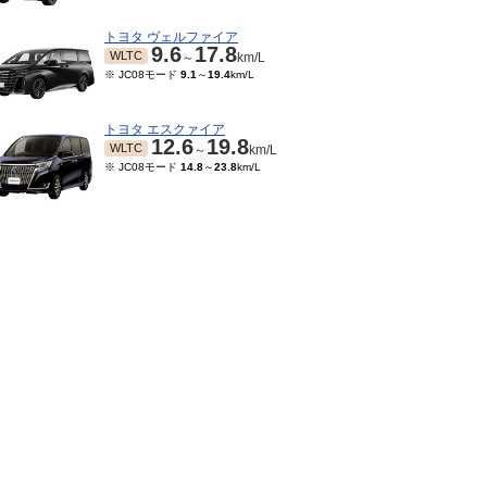
トヨタ ヴェルファイア
9.6
17.8
WLTC
～
km/L
※ JC08モード
9.1
～
19.4
km/L
トヨタ エスクァイア
12.6
19.8
WLTC
～
km/L
※ JC08モード
14.8
～
23.8
km/L