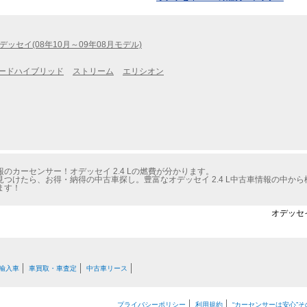
デッセイ(08年10月～09年08月モデル)
ードハイブリッド
ストリーム
エリシオン
カーセンサー！オデッセイ 2.4 Lの燃費が分かります。
つけたら、お得・納得の中古車探し。豊富なオデッセイ 2.4 L中古車情報の中か
ます！
オデッセイ
輸入車
車買取・車査定
中古車リース
プライバシーポリシー
利用規約
“カーセンサーは安心”そ