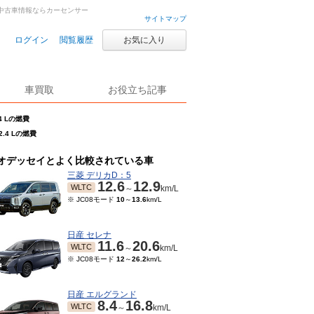
古車・中古車情報ならカーセンサー
サイトマップ
ログイン
閲覧履歴
お気に入り
車買取
お役立ち記事
4 Lの燃費
.4 Lの燃費
オデッセイとよく比較されている車
三菱 デリカD：5
12.6
12.9
WLTC
～
km/L
※ JC08モード
10
～
13.6
km/L
日産 セレナ
11.6
20.6
WLTC
～
km/L
※ JC08モード
12
～
26.2
km/L
日産 エルグランド
8.4
16.8
WLTC
～
km/L