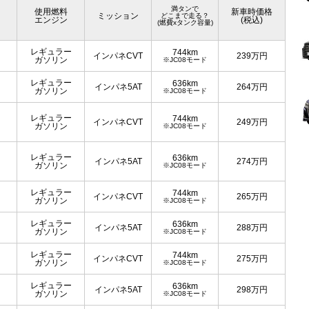
満タンで
使用燃料
新車時価格
ミッション
どこまで走る？
エンジン
(税込)
(燃費xタンク容量)
レギュラー
744km
インパネCVT
239
万円
ガソリン
※JC08モード
レギュラー
636km
インパネ5AT
264
万円
ガソリン
※JC08モード
レギュラー
744km
インパネCVT
249
万円
ガソリン
※JC08モード
レギュラー
636km
インパネ5AT
274
万円
ガソリン
※JC08モード
レギュラー
744km
インパネCVT
265
万円
ガソリン
※JC08モード
レギュラー
636km
インパネ5AT
288
万円
ガソリン
※JC08モード
レギュラー
744km
インパネCVT
275
万円
ガソリン
※JC08モード
レギュラー
636km
インパネ5AT
298
万円
ガソリン
※JC08モード