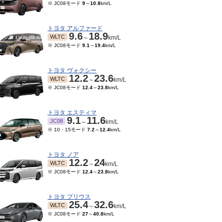
※ JC08モード
9
～
10.8
km/L
トヨタ アルファード
9.6
18.9
WLTC
～
km/L
※ JC08モード
9.1
～
19.4
km/L
トヨタ ヴォクシー
12.2
23.6
WLTC
～
km/L
※ JC08モード
12.4
～
23.8
km/L
トヨタ エスティマ
9.1
11.6
JC08
～
km/L
※ 10・15モード
7.2
～
12.4
km/L
トヨタ ノア
12.2
24
WLTC
～
km/L
※ JC08モード
12.4
～
23.8
km/L
トヨタ プリウス
25.4
32.6
WLTC
～
km/L
※ JC08モード
27
～
40.8
km/L