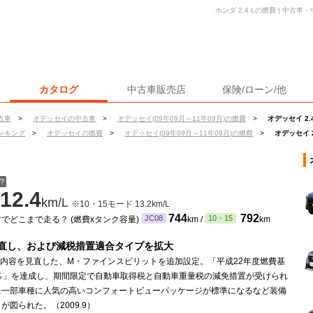
ホンダ 2.4 Lの燃費 | 中
カタログ
中古車販売店
保険/ローン/他
古車
>
オデッセイの中古車
>
オデッセイ(09年09月～11年09月)の燃費
>
オデッセイ 2.
ンキング
>
オデッセイの燃費
>
オデッセイ(09年09月～11年09月)の燃費
>
オデッセイ 2
？
12.4
km/L
※10・15モード 13.2km/L
ン
744
792
JC08
10・15
でどこまで走る？ (燃費xタンク容量)
km /
km
直し、および減税措置適合タイプを拡大
備内容を見直した、M・ファインスピリットを追加設定。「平成22年度燃費基
5％」を達成し、期間限定で自動車取得税と自動車重量税の減免措置が受けられ
た一部車種に人気の高いコンフォートビューパッケージが標準になるなど装備
が図られた。（2009.9）