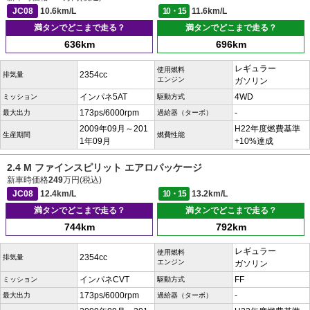
JC08
10.6km/L
10・15
11.6km/L
満タンでどこまで走る？
満タンでどこまで走る？
636km
696km
レギュラー
使用燃料
2354cc
排気量
エンジン
ガソリン
インパネ5AT
4WD
ミッション
駆動方式
173ps/6000rpm
-
最大出力
過給器（ターボ）
2009年09月～201
H22年度燃費基準
生産期間
燃費性能
1年09月
+10%達成
2.4 M ファインスピリット エアロパッケージ
新車時価格
249
万円(税込)
JC08
12.4km/L
10・15
13.2km/L
満タンでどこまで走る？
満タンでどこまで走る？
744km
792km
レギュラー
使用燃料
2354cc
排気量
エンジン
ガソリン
インパネCVT
FF
ミッション
駆動方式
173ps/6000rpm
-
最大出力
過給器（ターボ）