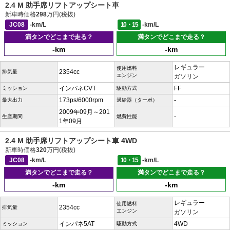
2.4 M 助手席リフトアップシート車
新車時価格
298
万円(税抜)
JC08
-km/L
10・15
-km/L
満タンでどこまで走る？
満タンでどこまで走る？
-km
-km
レギュラー
使用燃料
2354cc
排気量
エンジン
ガソリン
インパネCVT
FF
ミッション
駆動方式
173ps/6000rpm
-
最大出力
過給器（ターボ）
2009年09月～201
-
生産期間
燃費性能
1年09月
2.4 M 助手席リフトアップシート車 4WD
新車時価格
320
万円(税抜)
JC08
-km/L
10・15
-km/L
満タンでどこまで走る？
満タンでどこまで走る？
-km
-km
レギュラー
使用燃料
2354cc
排気量
エンジン
ガソリン
インパネ5AT
4WD
ミッション
駆動方式