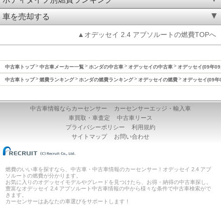
車を売却する
▲オデッセイ 2.4 アブソルートの燃費TOPへ
中古車トップ
中古車メーカー一覧
ホンダの中古車
オデッセイの中古車
オデッセイ(09年09
中古車トップ
燃費ランキング
ホンダの燃費ランキング
オデッセイの燃費
オデッセイ(09年
中古車情報ならカーセンサー
カーセンサーエッジ・輸入車
車買取・車査定
中古車リース
プライバシーポリシー
利用規約
サイトマップ
お問い合わせ
燃費のいい車を探すなら、中古車・中古車情報のカーセンサー！オデッセイ 2.4 アブ
ソルートの燃費が分かります。
お気に入りのオデッセイモデルやグレードを見つけたら、お得・納得の中古車探し。
豊富なオデッセイ 2.4 アブソルート中古車情報の中から様々な条件で中古車検索がで
きます。
カーセンサーはあなたの車選びをサポートします！