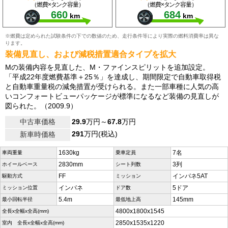
（燃費×タンク容量）
（燃費×タンク容量）
660
684
km
km
※燃費は定められた試験条件の下での数値のため、走行条件等により実際の燃料消費率は異な
ります。
装備見直し、および減税措置適合タイプを拡大
Mの装備内容を見直した、M・ファインスピリットを追加設定。
「平成22年度燃費基準＋25％」を達成し、期間限定で自動車取得税
と自動車重量税の減免措置が受けられる。また一部車種に人気の高
いコンフォートビューパッケージが標準になるなど装備の見直しが
図られた。（2009.9）
中古車価格
29.9
万円～
67.8
万円
291
万円(税込)
新車時価格
1630kg
7名
車両重量
乗車定員
2830mm
3列
ホイールベース
シート列数
FF
インパネ5AT
駆動方式
ミッション
インパネ
5ドア
ミッション位置
ドア数
5.4m
145mm
最小回転半径
最低地上高
4800x1800x1545
全長x全幅x全高(mm)
2850x1535x1220
室内 全長x全幅x全高(mm)