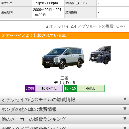
173ps/6000rpm
-
最大出力
過給器（ターボ）
2009年09月～201
-
生産期間
燃費性能
1年09月
▲オデッセイ 2.4 アブソルートの燃費TOPへ
オデッセイとよく比較されている車
三菱
デリカD：5
JC08
10.0km/L
10・15
-km/L
オデッセイの他のモデルの燃費情報
ホンダの他の車の燃費情報
他のメーカーの燃費ランキング
ボディタイプ別燃費ランキング