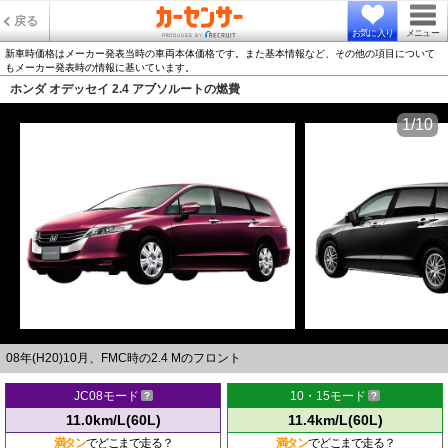
戻る
お気に入り
メニュー
新車時価格はメーカー発表当時の車両本体価格です。また基本情報など、その他の項目について
もメーカー発表時の情報に基いています。
ホンダ オデッセイ 2.4 アブソルートの燃費
1/10
08年(H20)10月、FMC時の2.4 Mのフロント
JC08モード
10・15モード
11.0km/L(60L)
11.4km/L(60L)
満タン
でどこまで走る？
満タン
でどこまで走る？