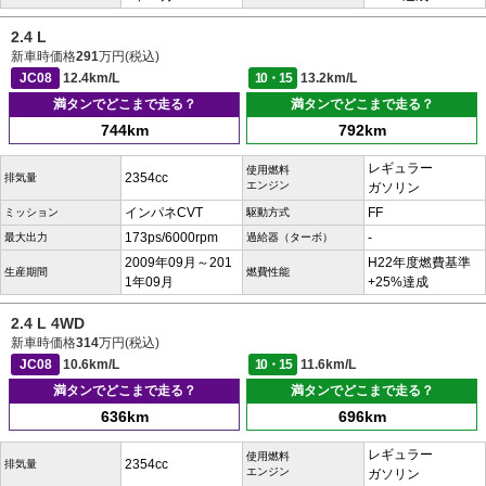
2.4 L
新車時価格
291
万円(税込)
JC08
12.4km/L
10・15
13.2km/L
満タンでどこまで走る？
満タンでどこまで走る？
744km
792km
レギュラー
使用燃料
2354cc
排気量
エンジン
ガソリン
インパネCVT
FF
ミッション
駆動方式
173ps/6000rpm
-
最大出力
過給器（ターボ）
2009年09月～201
H22年度燃費基準
生産期間
燃費性能
1年09月
+25%達成
2.4 L 4WD
新車時価格
314
万円(税込)
JC08
10.6km/L
10・15
11.6km/L
満タンでどこまで走る？
満タンでどこまで走る？
636km
696km
レギュラー
使用燃料
2354cc
排気量
エンジン
ガソリン