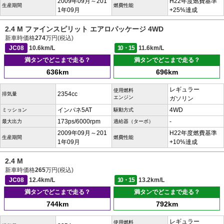
2009年09月～201
H22年度燃費基準
生産期間
燃費性能
1年09月
+25%達成
2.4 M ファインスピリット エアロパッケージ 4WD
新車時価格
274
万円(税込)
JC08
10.6km/L
10・15
11.6km/L
満タンでどこまで走る？
満タンでどこまで走る？
636km
696km
レギュラー
使用燃料
2354cc
排気量
エンジン
ガソリン
インパネ5AT
4WD
ミッション
駆動方式
173ps/6000rpm
-
最大出力
過給器（ターボ）
2009年09月～201
H22年度燃費基準
生産期間
燃費性能
1年09月
+10%達成
2.4 M
新車時価格
265
万円(税込)
JC08
12.4km/L
10・15
13.2km/L
満タンでどこまで走る？
満タンでどこまで走る？
744km
792km
レギュラー
使用燃料