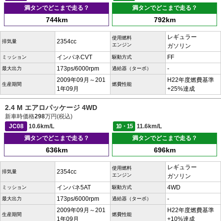
満タンでどこまで走る？
満タンでどこまで走る？
744km
792km
レギュラー
使用燃料
2354cc
排気量
エンジン
ガソリン
インパネCVT
FF
ミッション
駆動方式
173ps/6000rpm
-
最大出力
過給器（ターボ）
2009年09月～201
H22年度燃費基準
生産期間
燃費性能
1年09月
+25%達成
2.4 M エアロパッケージ 4WD
新車時価格
298
万円(税込)
JC08
10.6km/L
10・15
11.6km/L
満タンでどこまで走る？
満タンでどこまで走る？
636km
696km
レギュラー
使用燃料
2354cc
排気量
エンジン
ガソリン
インパネ5AT
4WD
ミッション
駆動方式
173ps/6000rpm
-
最大出力
過給器（ターボ）
2009年09月～201
H22年度燃費基準
生産期間
燃費性能
1年09月
+10%達成