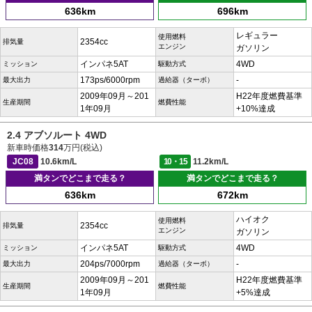
636km
696km
レギュラー
使用燃料
2354cc
排気量
エンジン
ガソリン
インパネ5AT
4WD
ミッション
駆動方式
173ps/6000rpm
-
最大出力
過給器（ターボ）
2009年09月～201
H22年度燃費基準
生産期間
燃費性能
1年09月
+10%達成
2.4 アブソルート 4WD
新車時価格
314
万円(税込)
JC08
10.6km/L
10・15
11.2km/L
満タンでどこまで走る？
満タンでどこまで走る？
636km
672km
ハイオク
使用燃料
2354cc
排気量
エンジン
ガソリン
インパネ5AT
4WD
ミッション
駆動方式
204ps/7000rpm
-
最大出力
過給器（ターボ）
2009年09月～201
H22年度燃費基準
生産期間
燃費性能
1年09月
+5%達成