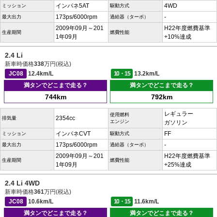
インパネ5AT
4WD
ミッション
駆動方式
173ps/6000rpm
-
最大出力
過給器（ターボ）
2009年09月～201
H22年度燃費基準
生産期間
燃費性能
1年09月
+10%達成
2.4 Li
新車時価格
338
万円(税込)
JC08
12.4km/L
10・15
13.2km/L
満タンでどこまで走る？
満タンでどこまで走る？
744km
792km
レギュラー
使用燃料
2354cc
排気量
エンジン
ガソリン
インパネCVT
FF
ミッション
駆動方式
173ps/6000rpm
-
最大出力
過給器（ターボ）
2009年09月～201
H22年度燃費基準
生産期間
燃費性能
1年09月
+25%達成
2.4 Li 4WD
新車時価格
361
万円(税込)
JC08
10.6km/L
10・15
11.6km/L
満タンでどこまで走る？
満タンでどこまで走る？