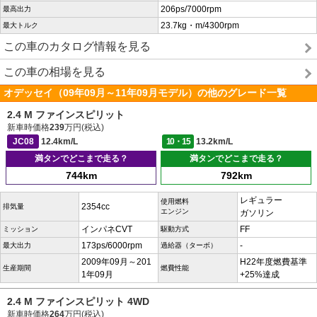
206ps/7000rpm
最高出力
23.7kg・m/4300rpm
最大トルク
この車のカタログ情報を見る
この車の相場を見る
オデッセイ（09年09月～11年09月モデル）の他のグレード一覧
2.4 M ファインスピリット
新車時価格
239
万円(税込)
JC08
12.4km/L
10・15
13.2km/L
満タンでどこまで走る？
満タンでどこまで走る？
744km
792km
レギュラー
使用燃料
2354cc
排気量
エンジン
ガソリン
インパネCVT
FF
ミッション
駆動方式
173ps/6000rpm
-
最大出力
過給器（ターボ）
2009年09月～201
H22年度燃費基準
生産期間
燃費性能
1年09月
+25%達成
2.4 M ファインスピリット 4WD
新車時価格
264
万円(税込)