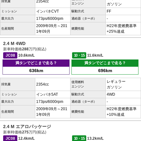
2354cc
排気量
エンジン
ガソリン
インパネCVT
FF
ミッション
駆動方式
173ps/6000rpm
-
最大出力
過給器（ターボ）
2009年09月～201
H22年度燃費基準
生産期間
燃費性能
1年09月
+25%達成
2.4 M 4WD
新車時価格
288
万円(税込)
JC08
10.6km/L
10・15
11.6km/L
満タンでどこまで走る？
満タンでどこまで走る？
636km
696km
レギュラー
使用燃料
2354cc
排気量
エンジン
ガソリン
インパネ5AT
4WD
ミッション
駆動方式
173ps/6000rpm
-
最大出力
過給器（ターボ）
2009年09月～201
H22年度燃費基準
生産期間
燃費性能
1年09月
+10%達成
2.4 M エアロパッケージ
新車時価格
275
万円(税込)
JC08
12.4km/L
10・15
13.2km/L